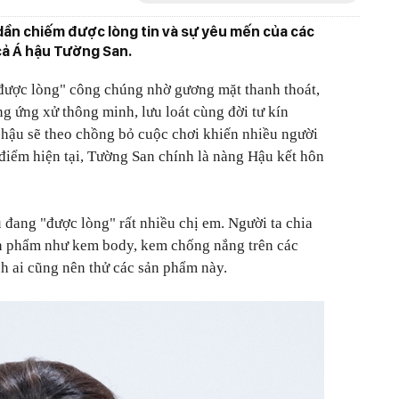
dần chiếm được lòng tin và sự yêu mến của các
 cả Á hậu Tường San.
"được lòng" công chúng nhờ gương mặt thanh thoát,
g ứng xử thông minh, lưu loát cùng đời tư kín
g hậu sẽ theo chồng bỏ cuộc chơi khiến nhiều người
 điểm hiện tại, Tường San chính là nàng Hậu kết hôn
 đang "được lòng" rất nhiều chị em. Người ta chia
ản phẩm như kem body, kem chống nắng trên các
h ai cũng nên thử các sản phẩm này.