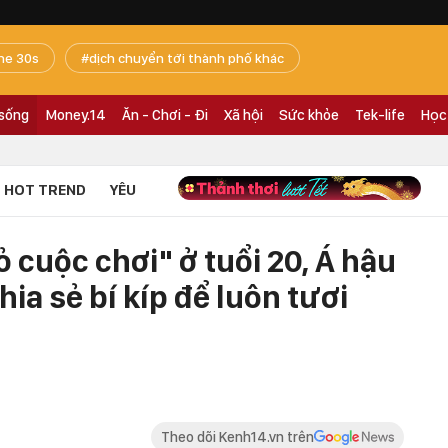
he 30s
dịch chuyển tới thành phố khác
 sống
Money.14
Ăn - Chơi - Đi
Xã hội
Sức khỏe
Tek-life
Học
HOT TREND
YÊU
ỏ cuộc chơi" ở tuổi 20, Á hậu
ia sẻ bí kíp để luôn tươi
Theo dõi Kenh14.vn trên