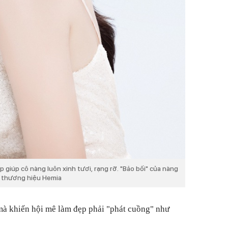
p giúp cô nàng luôn xinh tươi, rạng rỡ. "Bảo bối" của nàng
a thương hiệu Hemia
 mà khiến hội mê làm đẹp phải "phát cuồng" như