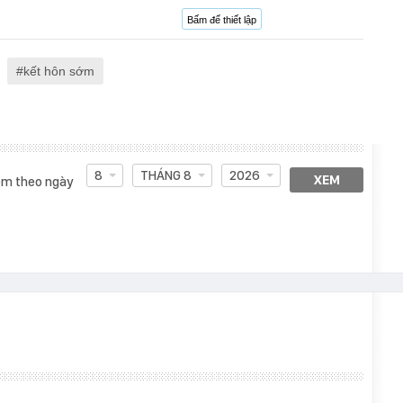
Bấm để thiết lập
kết hôn sớm
8
THÁNG 8
2026
XEM
m theo ngày