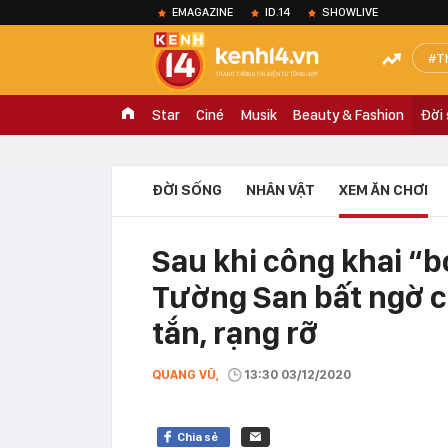
EMAGAZINE
ID.14
SHOWLIVE
T
Star
Ciné
Musik
Beauty & Fashion
Đời
ĐỜI SỐNG
NHÂN VẬT
XEM ĂN CHƠI
Sau khi công khai “b
Tường San bất ngờ ch
tắn, rạng rỡ
QUANG VŨ,
13:30 03/12/2020
Chia sẻ