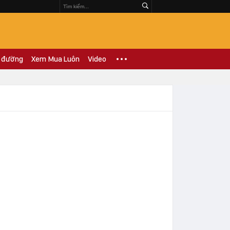
 đường
Xem Mua Luôn
Video