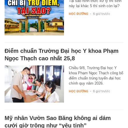
Tại sao hình thức xử lý thí sinh
này lại khác 5 thí sinh còn lại?
HỌC ĐƯỜNG
-
6 giờ trước
Điểm chuẩn Trường Đại học Y khoa Phạm
Ngọc Thạch cao nhất 25,8
Chiều 9/8, Trường Đại học Y
khoa Phạm Ngọc Thạch công bố
điểm chuẩn trúng tuyển đại học
chính quy năm 2026.
HỌC ĐƯỜNG
-
6 giờ trước
Mỹ nhân Vườn Sao Băng không ai dám
cưới giờ trông như “yêu tinh”