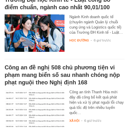
điểm chuẩn, ngành cao nhất 90,01/100
Ngành Kinh doanh quốc tế
(chuyên ngành Quản lý chuỗi
cung ứng và Logistics quốc tế)
của Trường ĐH Kinh tế - Luật…
HỌC ĐƯỜNG
-
6 giờ trước
Công an đề nghị 508 chủ phương tiện vi
phạm mang biển số sau nhanh chóng nộp
phạt nguội theo Nghị định 168
Công an tỉnh Thanh Hóa mới
đây đã công bố kết quả phát
hiện và xử lý phạt nguội lỗi chạy
quá tốc độ trên nhiều tuyến
quốc…
XÃ HỘI
-
6 giờ trước