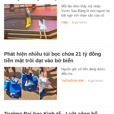
Mỗi lần nhìn thấy mỹ nhân
Vườn Sao Băng là mọi người lại
bất ngờ với nhan sắc của cô.
CINE
-
6 giờ trước
Phát hiện nhiều túi bọc chứa 21 tỷ đồng
tiền mặt trôi dạt vào bờ biển
Nguồn gốc số tiền đang được
điều tra.
THẾ GIỚI ĐÓ ĐÂY
-
6 giờ trước
Trường Đại học Kinh tế - Luật công bố