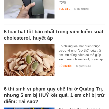
trọng.
TEK-LIFE
-
6 giờ trước
5 loại hạt tốt bậc nhất trong việc kiểm soát
cholesterol, huyết áp
Có những loại hạt quen thuộc
được ví như "trợ thủ" của trái
tim. Ăn đúng cách có thể giúp
kiểm soát cholesterol, huyết áp.
SỨC KHỎE
-
6 giờ trước
6 thí sinh vi phạm quy chế thi ở Quảng Trị,
nhưng 5 em bị HUỶ kết quả, 1 em chỉ bị trừ
điểm: Tại sao?