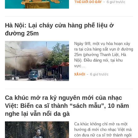
THẾ GIỚI ĐÓ ĐÂY
-
6 giờ trước
Hà Nội: Lại cháy cửa hàng phế liệu ở
đường 25m
Ngày 9/8, một vụ hỏa hoạn xảy
ra tại cửa hàng sắt vụn ở đường
25m (phường Thanh Liệt, Hà
Nội). Điều đáng nói, tại khu
vực…
XÃ HỘI
-
6 giờ trước
Ca khúc mở ra kỷ nguyên mới của nhạc
Việt: Biến ca sĩ thành “sách mẫu”, 10 năm
nghe lại vẫn nổi da gà
Ca khúc không chỉ mở ra một
hướng đi mới cho nhạc Việt mà
còn đưa nữ ca sĩ trở thành ngôi