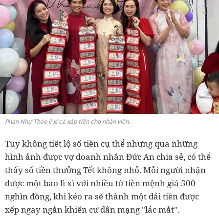
Phan Như Thảo lì xì cả xấp tiền cho nhân viên.
Tuy không tiết lộ số tiền cụ thể nhưng qua những
hình ảnh được vợ doanh nhân Đức An chia sẻ, có thể
thấy số tiền thưởng Tết không nhỏ. Mỗi người nhận
được một bao lì xì với nhiều tờ tiền mệnh giá 500
nghìn đồng, khi kéo ra sẽ thành một dải tiền được
xếp ngay ngắn khiến cư dân mạng "lác mắt".