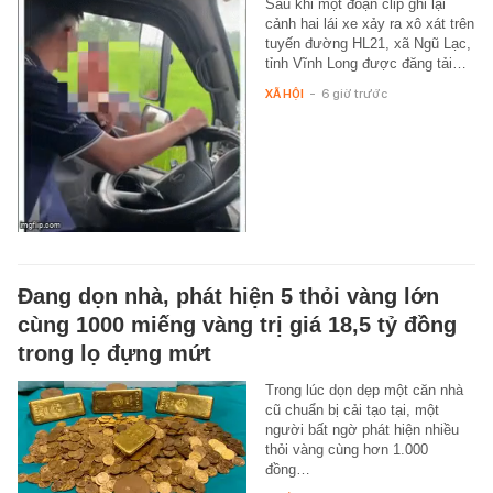
Sau khi một đoạn clip ghi lại
cảnh hai lái xe xảy ra xô xát trên
tuyến đường HL21, xã Ngũ Lạc,
tỉnh Vĩnh Long được đăng tải…
XÃ HỘI
-
6 giờ trước
Đang dọn nhà, phát hiện 5 thỏi vàng lớn
cùng 1000 miếng vàng trị giá 18,5 tỷ đồng
trong lọ đựng mứt
Trong lúc dọn dẹp một căn nhà
cũ chuẩn bị cải tạo tại, một
người bất ngờ phát hiện nhiều
thỏi vàng cùng hơn 1.000
đồng…