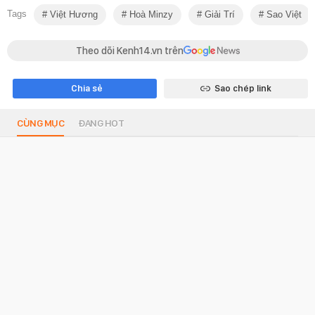
Tags
Việt Hương
Hoà Minzy
Giải Trí
Sao Việt
Theo dõi Kenh14.vn trên
Chia sẻ
Sao chép link
CÙNG MỤC
ĐANG HOT