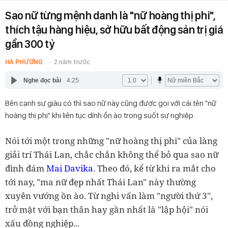
Sao nữ từng mệnh danh là "nữ hoàng thị phi",
thích tậu hàng hiệu, sở hữu bất động sản trị giá
gần 300 tỷ
HÀ PHƯƠNG
2 năm trước
Nghe đọc bài
4:25
Bên cạnh sự giàu có thì sao nữ này cũng được gọi với cái tên "nữ
hoàng thị phi" khi liên tục dính ồn ào trong suốt sự nghiệp.
Nói tới một trong những "nữ hoàng thị phi" của làng
giải trí Thái Lan, chắc chắn không thể bỏ qua sao nữ
đình đám
Mai Davika
. Theo đó, kể từ khi ra mắt cho
tới nay, "ma nữ đẹp nhất Thái Lan" này thường
xuyên vướng ồn ào. Từ nghi vấn làm "người thứ 3",
trở mặt với bạn thân hay gần nhất là "lập hội" nói
xấu đồng nghiệp...