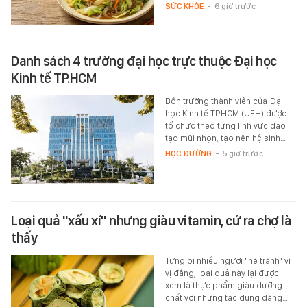
SỨC KHỎE
-
6 giờ trước
Danh sách 4 trường đại học trực thuộc Đại học
Kinh tế TP.HCM
Bốn trường thành viên của Đại
học Kinh tế TP.HCM (UEH) được
tổ chức theo từng lĩnh vực đào
tạo mũi nhọn, tạo nên hệ sinh…
HỌC ĐƯỜNG
-
5 giờ trước
Loại quả "xấu xí" nhưng giàu vitamin, cứ ra chợ là
thấy
Từng bị nhiều người "né tránh" vì
vị đắng, loại quả này lại được
xem là thực phẩm giàu dưỡng
chất với những tác dụng đáng…