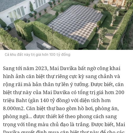
Cả khu đất này trị giá hơn 100 tỷ đồng
Sang tới năm 2023, Mai Davika bất ngờ công khai
hình ảnh căn biệt thự riêng cực kỳ sang chảnh và
rộng rãi mà bản thân tự lên ý tưởng. Được biết, căn
biệt thự này của Mai Davika có tổng trị giá hơn 200
triệu Baht (gần 140 tỷ đồng) với diện tích hơn
8.000m2. Căn biệt thự bao gồm hồ bơi, phòng ăn,
phòng ngủ... được thiết kế theo phong cách sang
trọng với tông màu chủ đạo là trắng. Được biết, Mai
Davika quyết định mua căn biệt thự này để cho các