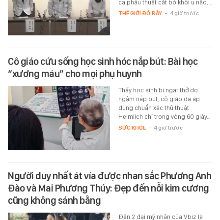
ca phẫu thuật cắt bỏ khối u não,…
THẾ GIỚI ĐÓ ĐÂY
-
4 giờ trước
Cô giáo cứu sống học sinh hóc nắp bút: Bài học
“xương máu” cho mọi phụ huynh
Thấy học sinh bị ngạt thở do
ngậm nắp bút, cô giáo đã áp
dụng chuẩn xác thủ thuật
Heimlich chỉ trong vòng 60 giây…
SỨC KHỎE
-
4 giờ trước
Người duy nhất át vía được nhan sắc Phương Anh
Đào và Mai Phương Thúy: Đẹp đến nỗi kim cương
cũng không sánh bằng
Đến 2 đại mỹ nhân của Vbiz là