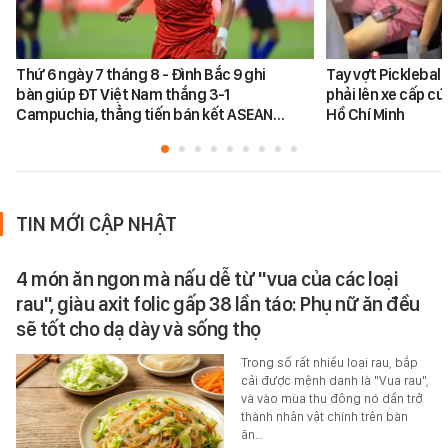
Thứ 6 ngày 7 tháng 8 - Đình Bắc 9 ghi
Tay vợt Picklebal
bàn giúp ĐT Việt Nam thắng 3-1
phải lên xe cấp cứ
Campuchia, thẳng tiến bán kết ASEAN…
Hồ Chí Minh
TIN MỚI CẬP NHẬT
4 món ăn ngon mà nấu dễ từ "vua của các loại
rau", giàu axit folic gấp 38 lần táo: Phụ nữ ăn đều
sẽ tốt cho dạ dày và sống thọ
Trong số rất nhiều loại rau, bắp
cải được mệnh danh là "Vua rau",
và vào mùa thu đông nó dần trở
thành nhân vật chính trên bàn
ăn…