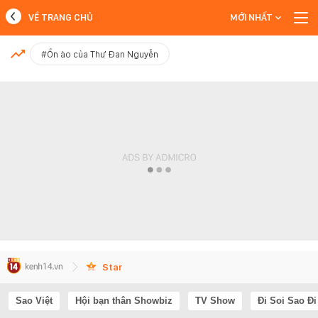
VỀ TRANG CHỦ
MỚI NHẤT
MỚI NHẤT
#Ồn ào của Thư Đan Nguyễn
Xem thêm
Star
Sao Việt
Hội bạn thân Showbiz
TV Show
Đi Soi Sao Đi