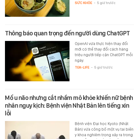
SỨC KHỎE
-
5 giờ trước
Thông báo quan trọng đến người dùng ChatGPT
OpenAI vừa thực hiện thay đổi
mới có thể thay đổi cách hàng
triệu người tiếp cận ChatGPT mỗi
ngày.
TEK-LIFE
-
5 giờ trước
Mổ u não nhưng cắt nhầm mô khỏe khiến nữ bệnh
nhân nguy kịch: Bệnh viện Nhật Bản lên tiếng xin
lỗi
Bệnh viện Đại học Kyoto (Nhật
Bản) vừa công bố một vụ tai biến
y khoa nghiêm trọng xảy ra trong