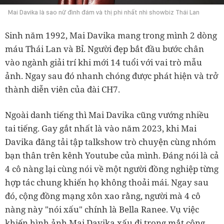
Mai Davika là sao nữ đình đám và thị phi nhất nhì showbiz Thái Lan
Sinh năm 1992, Mai Davika mang trong mình 2 dòng
máu Thái Lan và Bỉ. Người đẹp bắt đầu bước chân
vào ngành giải trí khi mới 14 tuổi với vai trò mẫu
ảnh. Ngay sau đó nhanh chóng được phát hiện và trở
thành diễn viên của đài CH7.
Ngoài danh tiếng thì Mai Davika cũng vướng nhiều
tai tiếng. Gay gắt nhất là vào năm 2023, khi Mai
Davika đăng tải tập talkshow trò chuyện cùng nhóm
bạn thân trên kênh Youtube của mình. Đáng nói là cả
4 cô nàng lại cùng nói về một người đồng nghiệp từng
hợp tác chung khiến họ không thoải mái. Ngay sau
đó, cộng đồng mạng xôn xao rằng, người mà 4 cô
nàng này "nói xấu" chính là Bella Ranee. Vụ việc
khiến hình ảnh Mai Davika xấu đi trong mắt công