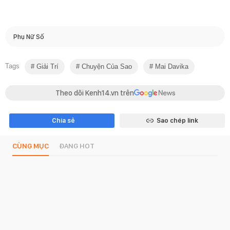
Phụ Nữ Số
Tags
Giải Trí
Chuyện Của Sao
Mai Davika
Theo dõi Kenh14.vn trên
Chia sẻ
Sao chép link
CÙNG MỤC
ĐANG HOT