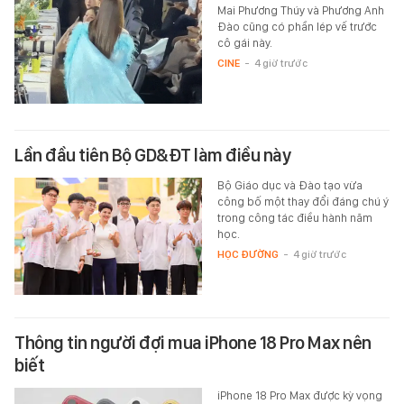
Mai Phương Thúy và Phương Anh
Đào cũng có phần lép vế trước
cô gái này.
CINE
-
4 giờ trước
Lần đầu tiên Bộ GD&ĐT làm điều này
Bộ Giáo dục và Đào tạo vừa
công bố một thay đổi đáng chú ý
trong công tác điều hành năm
học.
HỌC ĐƯỜNG
-
4 giờ trước
Thông tin người đợi mua iPhone 18 Pro Max nên
biết
iPhone 18 Pro Max được kỳ vọng