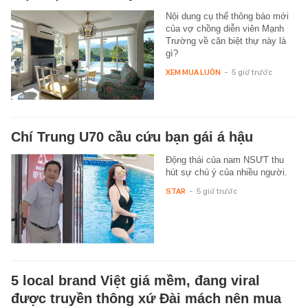
Nội dung cụ thể thông báo mới
của vợ chồng diễn viên Mạnh
Trường về căn biệt thự này là
gì?
XEM MUA LUÔN
-
5 giờ trước
Chí Trung U70 cầu cứu bạn gái á hậu
Động thái của nam NSƯT thu
hút sự chú ý của nhiều người.
STAR
-
5 giờ trước
5 local brand Việt giá mềm, đang viral
được truyền thông xứ Đài mách nên mua