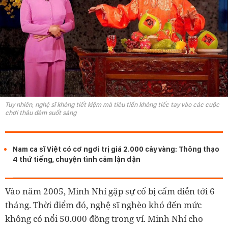
Tuy nhiên, nghệ sĩ không tiết kiệm mà tiêu tiền không tiếc tay vào các cuộc
chơi thâu đêm suốt sáng
Nam ca sĩ Việt có cơ ngơi trị giá 2.000 cây vàng: Thông thạo
4 thứ tiếng, chuyện tình cảm lận đận
Vào năm 2005, Minh Nhí gặp sự cố bị cấm diễn tới 6
tháng. Thời điểm đó, nghệ sĩ nghèo khó đến mức
không có nổi 50.000 đồng trong ví. Minh Nhí cho