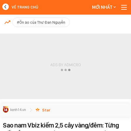
MỚI NHẤT
VỀ TRANG CHỦ
MỚI NHẤT
#Ồn ào của Thư Đan Nguyễn
Xem thêm
Star
Sao nam Vbiz kiếm 2,5 cây vàng/đêm: Từng