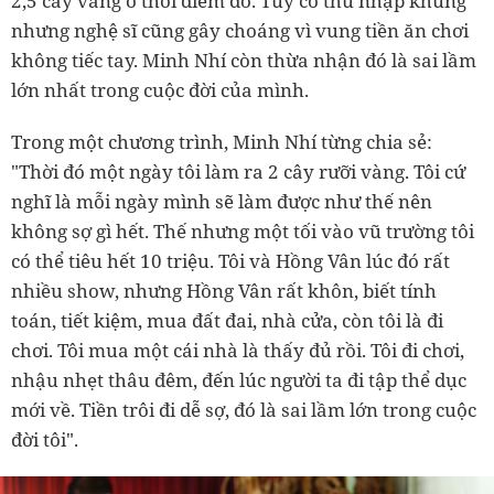
2,5 cây vàng ở thời điểm đó. Tuy có thu nhập khủng
nhưng nghệ sĩ cũng gây choáng vì vung tiền ăn chơi
không tiếc tay. Minh Nhí còn thừa nhận đó là sai lầm
lớn nhất trong cuộc đời của mình.
Trong một chương trình, Minh Nhí từng chia sẻ:
"Thời đó một ngày tôi làm ra 2 cây rưỡi vàng. Tôi cứ
nghĩ là mỗi ngày mình sẽ làm được như thế nên
không sợ gì hết. Thế nhưng một tối vào vũ trường tôi
có thể tiêu hết 10 triệu. Tôi và Hồng Vân lúc đó rất
nhiều show, nhưng Hồng Vân rất khôn, biết tính
toán, tiết kiệm, mua đất đai, nhà cửa, còn tôi là đi
chơi. Tôi mua một cái nhà là thấy đủ rồi. Tôi đi chơi,
nhậu nhẹt thâu đêm, đến lúc người ta đi tập thể dục
mới về. Tiền trôi đi dễ sợ, đó là sai lầm lớn trong cuộc
đời tôi".