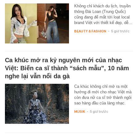
Không chỉ khách du lịch, truyền
thông Đài Loan (Trung Quốc)
cũng đang để mắt tới loạt local
brand Việt với thiết kế đẹp, dễ…
BEAUTY & FASHION
-
5 giờ trước
Ca khúc mở ra kỷ nguyên mới của nhạc
Việt: Biến ca sĩ thành “sách mẫu”, 10 năm
nghe lại vẫn nổi da gà
Ca khúc không chỉ mở ra một
hướng đi mới cho nhạc Việt mà
còn đưa nữ ca sĩ trở thành ngôi
sao hàng đầu của làng nhạc.
MUSIK
-
5 giờ trước