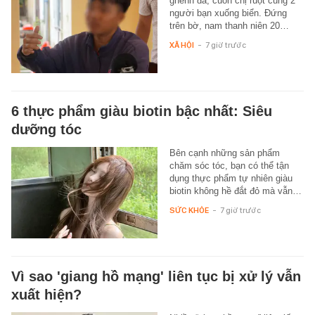
ghềnh đá, cuốn chị ruột cùng 2
người bạn xuống biển. Đứng
trên bờ, nam thanh niên 20…
XÃ HỘI
-
7 giờ trước
6 thực phẩm giàu biotin bậc nhất: Siêu
dưỡng tóc
Bên cạnh những sản phẩm
chăm sóc tóc, bạn có thể tận
dụng thực phẩm tự nhiên giàu
biotin không hề đắt đỏ mà vẫn…
SỨC KHỎE
-
7 giờ trước
Vì sao 'giang hồ mạng' liên tục bị xử lý vẫn
xuất hiện?