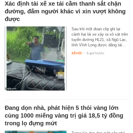
Xác định tài xế xe tải cầm thanh sắt chặn
đường, đấm người khác vì xin vượt không
được
Sau khi một đoạn clip ghi lại
cảnh hai lái xe xảy ra xô xát trên
tuyến đường HL21, xã Ngũ Lạc,
tỉnh Vĩnh Long được đăng tải…
XÃ HỘI
-
5 giờ trước
Đang dọn nhà, phát hiện 5 thỏi vàng lớn
cùng 1000 miếng vàng trị giá 18,5 tỷ đồng
trong lọ đựng mứt