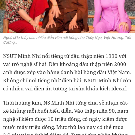
Nghệ sĩ là thầy của nhiều diễn viên nổi tiếng như Thúy Nga, Việt Hương, Tiết
Cương…
NSƯT Minh Nhí nổi tiếng từ đầu thập niên 1990 với
vai trò nghệ sĩ hài. Đến khoảng đầu thập niên 2000
anh được xếp vào hàng danh hài hàng đầu Việt Nam.
Không chỉ nổi tiếng nhờ diễn hài, NSƯT Minh Nhí còn
có nhiều vai diễn ấn tượng tại sân khấu kịch Idecaf.
Thời hoàng kim, NS Minh Nhí từng chia sẻ nhận cát-
xê khủng mỗi buổi biểu diễn. Vào thập niên 90, nam
nghệ sĩ kiếm được 10 triệu đồng, có ngày kiếm được
mười mấy triệu đồng. Mức thù lao này có thể mua