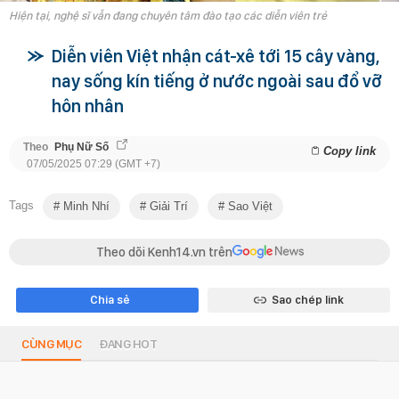
Hiện tại, nghệ sĩ vẫn đang chuyên tâm đào tạo các diễn viên trẻ
Diễn viên Việt nhận cát-xê tới 15 cây vàng,
nay sống kín tiếng ở nước ngoài sau đổ vỡ
hôn nhân
Theo
Phụ Nữ Số
Copy link
07/05/2025 07:29 (GMT +7)
Tags
Minh Nhí
Giải Trí
Sao Việt
Theo dõi Kenh14.vn trên
Chia sẻ
Sao chép link
CÙNG MỤC
ĐANG HOT