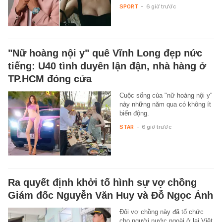
SPORT
-
6 giờ trước
"Nữ hoàng nội y" quê Vĩnh Long đẹp nức
tiếng: U40 tình duyên lận đận, nhà hàng ở
TP.HCM đóng cửa
Cuộc sống của "nữ hoàng nội y"
này những năm qua có không ít
biến động.
STAR
-
6 giờ trước
Ra quyết định khởi tố hình sự vợ chồng
Giám đốc Nguyễn Văn Huy và Đỗ Ngọc Ánh
Đôi vợ chồng này đã tổ chức
cho người nước ngoài ở lại Việt