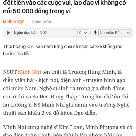
đốt tiền vào các cuộc vui, lao đao vì không có
nổi 50.000 đồng trong ví
MINH NGỌC
1 năm trước
Nghe đọc bài
3:02
Thời hoàng kim, sao nam từng chia sẻ nhận cát-xê khủng mỗi
buổi biểu diễn.
NSƯT
Minh Nhí
tên thật là Trương Hùng Minh, là
diễn viên hài - kịch nói, điện ảnh - truyền hình gạo
cội miền Nam. Nghệ sĩ sinh ra trong gia đình đông
con ở thị xã Sa Đéc, Đồng Tháp. Trong lúc chờ ôn thi
lại trường Y, NS Minh Nhí ghi danh vào trường Nghệ
thuật sân khấu 2 và đỗ khoa Đạo diễn.
Minh Nhí cùng nghệ sĩ Kim Loan, Minh Phượng và cố
đạo diễn Trần Cảnh Đôn thành lập nhóm hài Con