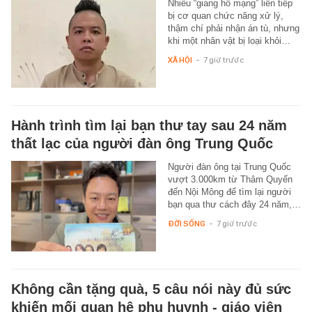
Nhiều “giang hồ mạng” liên tiếp
bị cơ quan chức năng xử lý,
thậm chí phải nhận án tù, nhưng
khi một nhân vật bị loại khỏi…
XÃ HỘI
-
7 giờ trước
Hành trình tìm lại bạn thư tay sau 24 năm
thất lạc của người đàn ông Trung Quốc
Người đàn ông tại Trung Quốc
vượt 3.000km từ Thâm Quyến
đến Nội Mông để tìm lại người
bạn qua thư cách đây 24 năm,…
ĐỜI SỐNG
-
7 giờ trước
Không cần tặng quà, 5 câu nói này đủ sức
khiến mối quan hệ phụ huynh - giáo viên