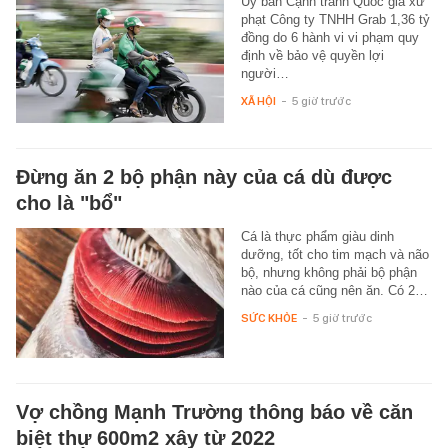
Ủy ban Cạnh tranh Quốc gia xử
phạt Công ty TNHH Grab 1,36 tỷ
đồng do 6 hành vi vi phạm quy
định về bảo vệ quyền lợi
người…
XÃ HỘI
-
5 giờ trước
Đừng ăn 2 bộ phận này của cá dù được
cho là "bổ"
Cá là thực phẩm giàu dinh
dưỡng, tốt cho tim mạch và não
bộ, nhưng không phải bộ phận
nào của cá cũng nên ăn. Có 2…
SỨC KHỎE
-
5 giờ trước
Vợ chồng Mạnh Trường thông báo về căn
biệt thự 600m2 xây từ 2022