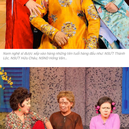
Nam nghệ sĩ được xếp vào hàng những tên tuổi hàng đầu như: NSƯT Thành
Lộc, NSƯT Hữu Châu, NSND Hồng Vân…