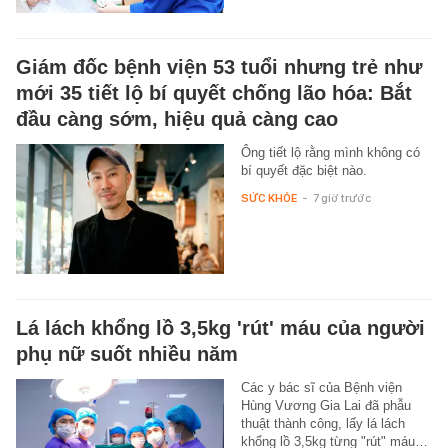
Giám đốc bệnh viện 53 tuổi nhưng trẻ như
mới 35 tiết lộ bí quyết chống lão hóa: Bắt
đầu càng sớm, hiệu quả càng cao
Ông tiết lộ rằng mình không có
bí quyết đặc biệt nào.
SỨC KHỎE
-
7 giờ trước
Lá lách khổng lồ 3,5kg 'rút' máu của người
phụ nữ suốt nhiều năm
Các y bác sĩ của Bệnh viện
Hùng Vương Gia Lai đã phẫu
thuật thành công, lấy lá lách
khổng lồ 3,5kg từng "rút" máu…