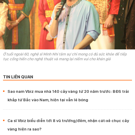
Ở tuổi ngoài 60, nghệ sĩ Minh Nhí tâm sự chỉ mong có đủ sức khỏe để tiếp
tục cống hiến cho nghệ thuật và mang lại niềm vui cho khán giả
TIN LIÊN QUAN
Sao nam Vbiz mua nhà 140 cây vàng từ 20 năm trước: BĐS trải
khắp từ Bắc vào Nam, hiện tại vẫn lẻ bóng
Ca sĩ Vbiz biểu diễn tới 8 vũ trường/đêm, nhận cát-xê chục cây
vàng hiện ra sao?