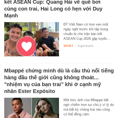
kết ASEAN Cup: Quang Hải về quê bơi
cùng con trai, Hai Long có hẹn với Duy
Mạnh
ĐT Việt Nam có trọn vẹn một
ngày nghỉ trước khi tập trung
chuẩn bị cho trận bán kết
ASEAN Cup 2026 gặp tuyển…
SPORT
-
6 giờ trước
Mbappé chứng minh dù là cầu thủ nổi tiếng
hàng đầu thế giới cũng không thoát...
"nhiệm vụ của bạn trai" khi ở cạnh mỹ
nhân Ester Expósito
Một bức ảnh của Mbappe bất
ngờ chiếm trọn sự chú ý vì lý do
mà bất kỳ chàng trai nào cũng
có thể đồng cảm.