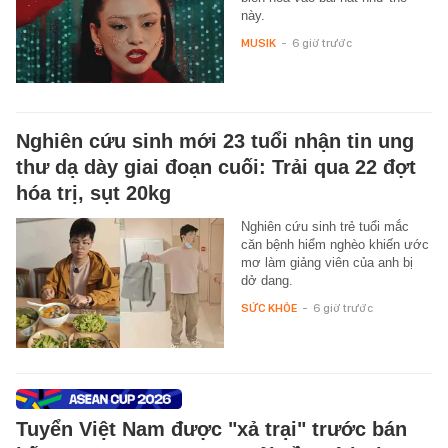
này.
MUSIK
-
6 giờ trước
Nghiên cứu sinh mới 23 tuổi nhận tin ung
thư dạ dày giai đoạn cuối: Trải qua 22 đợt
hóa trị, sụt 20kg
Nghiên cứu sinh trẻ tuổi mắc
căn bệnh hiểm nghèo khiến ước
mơ làm giảng viên của anh bị
dở dang.
SỨC KHỎE
-
6 giờ trước
Tuyển Việt Nam được "xả trại" trước bán