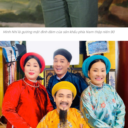
Minh Nhí là gương mặt đình đám của sân khấu phía Nam thập niên 90