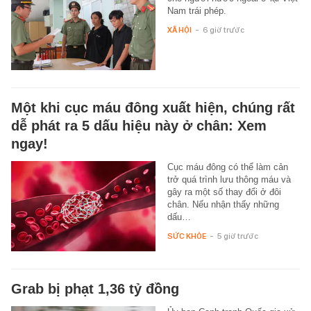
Nam trái phép.
XÃ HỘI
-
6 giờ trước
Một khi cục máu đông xuất hiện, chúng rất
dễ phát ra 5 dấu hiệu này ở chân: Xem
ngay!
Cục máu đông có thể làm cản
trở quá trình lưu thông máu và
gây ra một số thay đổi ở đôi
chân. Nếu nhận thấy những
dấu…
SỨC KHỎE
-
5 giờ trước
Grab bị phạt 1,36 tỷ đồng