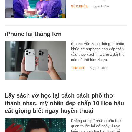
SỨC KHỎE
-
6 giờ trước
iPhone lại thắng lớn
iPhone vẫn đang thống trị phân
khúc smartphone cao cấp toàn
cầu theo cách mà chưa đối thủ
nào có thể làm được.
TEK-LIFE
-
6 giờ trước
Lấy sách vở học lại cách cách phổ thơ
thành nhạc, mỹ nhân đẹp chấp 10 Hoa hậu
cất giọng biết ngay huyền thoại
Không ai nghĩ những câu thơ
quen thuộc lại có ngày được
biến hóa vào bài hát như thế