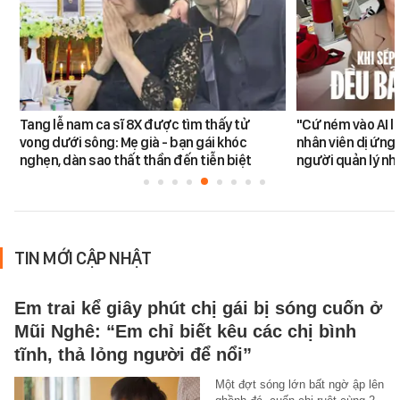
Tang lễ nam ca sĩ 8X được tìm thấy tử
"Cứ ném vào AI l
vong dưới sông: Mẹ già - bạn gái khóc
nhân viên dị ứng 
nghẹn, dàn sao thất thần đến tiễn biệt
người quản lý nh
TIN MỚI CẬP NHẬT
Em trai kể giây phút chị gái bị sóng cuốn ở
Mũi Nghê: “Em chỉ biết kêu các chị bình
tĩnh, thả lỏng người để nổi”
Một đợt sóng lớn bất ngờ ập lên