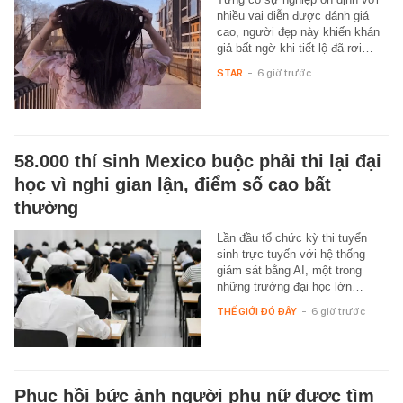
nhiều vai diễn được đánh giá
cao, người đẹp này khiến khán
giả bất ngờ khi tiết lộ đã rơi…
STAR
-
6 giờ trước
58.000 thí sinh Mexico buộc phải thi lại đại
học vì nghi gian lận, điểm số cao bất
thường
Lần đầu tổ chức kỳ thi tuyển
sinh trực tuyến với hệ thống
giám sát bằng AI, một trong
những trường đại học lớn…
THẾ GIỚI ĐÓ ĐÂY
-
6 giờ trước
Phục hồi bức ảnh người phụ nữ được tìm