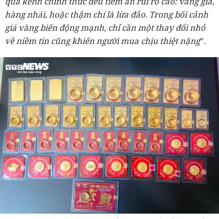
qua kênh chính thức đều tiềm ẩn rủi ro cao: vàng giả,
hàng nhái, hoặc thậm chí là lừa đảo. Trong bối cảnh
giá vàng biến động mạnh, chỉ cần một thay đổi nhỏ
về niềm tin cũng khiến người mua chịu thiệt nặng
”.