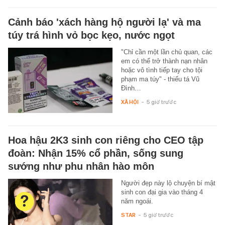
Cảnh báo 'xách hàng hộ người lạ' và ma
túy trá hình vỏ bọc kẹo, nước ngọt
"Chỉ cần một lần chủ quan, các
em có thể trở thành nạn nhân
hoặc vô tình tiếp tay cho tội
phạm ma túy" - thiếu tá Vũ
Đình…
XÃ HỘI
-
5 giờ trước
Hoa hậu 2K3 sinh con riêng cho CEO tập
đoàn: Nhận 15% cổ phần, sống sung
sướng như phu nhân hào môn
Người đẹp này lộ chuyện bí mật
sinh con đại gia vào tháng 4
năm ngoái.
STAR
-
5 giờ trước