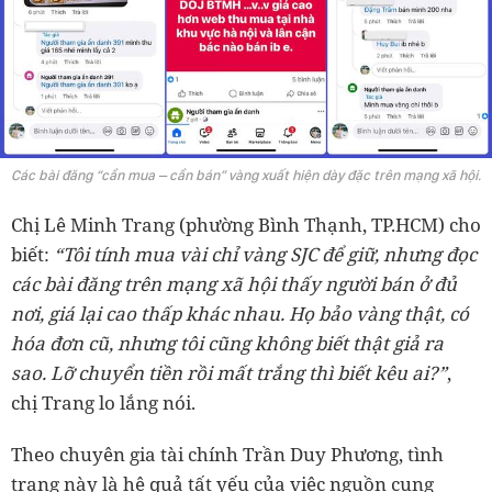
Các bài đăng “cần mua – cần bán” vàng xuất hiện dày đặc trên mạng xã hội.
Chị Lê Minh Trang (phường Bình Thạnh, TP.HCM) cho
biết:
“Tôi tính mua vài chỉ vàng SJC để giữ, nhưng đọc
các bài đăng trên mạng xã hội thấy người bán ở đủ
nơi, giá lại cao thấp khác nhau. Họ bảo vàng thật, có
hóa đơn cũ, nhưng tôi cũng không biết thật giả ra
sao. Lỡ chuyển tiền rồi mất trắng thì biết kêu ai?”
,
chị Trang lo lắng nói.
Theo chuyên gia tài chính Trần Duy Phương, tình
trạng này là hệ quả tất yếu của việc nguồn cung