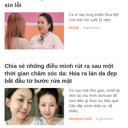
xin lỗi
Ca sĩ này từng khiến Diva Mỹ
Linh trăn trở suốt 11 năm.
MUSIK
-
5 giờ trước
Chia sẻ những điều mình rút ra sau một
thời gian chăm sóc da: Hóa ra làn da đẹp
bắt đầu từ bước rửa mặt
Cứ sau một thời gian, mình lại
nhìn lại chu trình skincare để
xem điều gì thực sự hiệu quả.
Gần đây mình nhận ra, rất
nhiều…
XEM MUA LUÔN
-
5 giờ trước