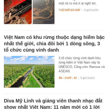
một rủi ro mà ít ai nghĩ tới.
THẾ GIỚI ĐÓ ĐÂY
-
5 giờ trước
Việt Nam có khu rừng thuộc dạng hiếm bậc
nhất thế giới, chia đôi bởi 1 dòng sông, 3
tổ chức cùng vinh danh
3 tổ chức từng vinh danh khu
rừng hiếm ở Việt Nam này là
UNESCO, Công ước Ramsar và
ASEAN.
ĂN - CHƠI - ĐI
-
5 giờ trước
Diva Mỹ Linh và giảng viên thanh nhạc đắt
show nhất Việt Nam: 11 năm mới có 1 lời