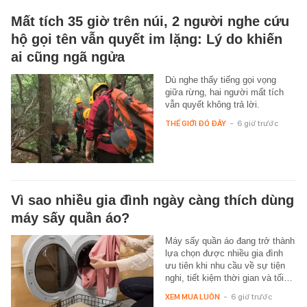
Mất tích 35 giờ trên núi, 2 người nghe cứu
hộ gọi tên vẫn quyết im lặng: Lý do khiến
ai cũng ngã ngửa
Dù nghe thấy tiếng gọi vọng
giữa rừng, hai người mất tích
vẫn quyết không trả lời.
THẾ GIỚI ĐÓ ĐÂY
-
6 giờ trước
Vì sao nhiều gia đình ngày càng thích dùng
máy sấy quần áo?
Máy sấy quần áo đang trở thành
lựa chọn được nhiều gia đình
ưu tiên khi nhu cầu về sự tiện
nghi, tiết kiệm thời gian và tối…
XEM MUA LUÔN
-
6 giờ trước