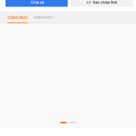
Chia sẻ
Sao chép link
CÙNG MỤC
ĐANG HOT