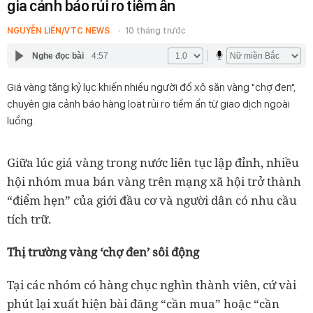
gia cảnh báo rủi ro tiềm ẩn
NGUYỄN LIẾN/VTC NEWS
10 tháng trước
Nghe đọc bài
4:57
Giá vàng tăng kỷ lục khiến nhiều người đổ xô săn vàng "chợ đen",
chuyên gia cảnh báo hàng loat rủi ro tiềm ẩn từ giao dịch ngoài
luồng.
Giữa lúc giá vàng trong nước liên tục lập đỉnh, nhiều
hội nhóm mua bán vàng trên mạng xã hội trở thành
“điểm hẹn” của giới đầu cơ và người dân có nhu cầu
tích trữ.
Thị trường vàng ‘chợ đen’ sôi động
Tại các nhóm có hàng chục nghìn thành viên, cứ vài
phút lại xuất hiện bài đăng “cần mua” hoặc “cần