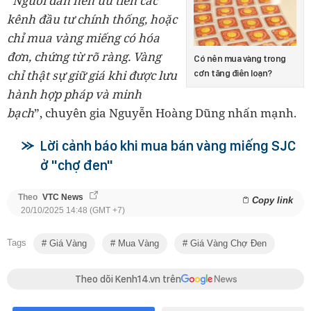
“
Người dân nên ưu tiên các
kênh đầu tư chính thống, hoặc
chỉ mua vàng miếng có hóa
đơn, chứng từ rõ ràng. Vàng
Có nên mua vàng trong
chỉ thật sự giữ giá khi được lưu
cơn tăng điên loạn?
hành hợp pháp và minh
bạch
”, chuyên gia Nguyễn Hoàng Dũng nhấn mạnh.
Lời cảnh báo khi mua bán vàng miếng SJC
ở "chợ đen"
Theo
VTC News
Copy link
20/10/2025 14:48 (GMT +7)
Tags
Giá Vàng
Mua Vàng
Giá Vàng Chợ Đen
Theo dõi Kenh14.vn trên