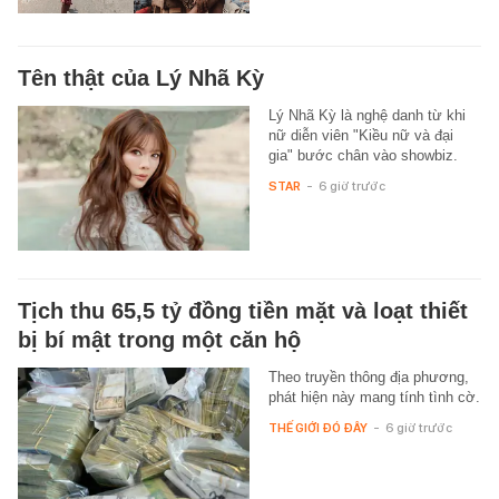
Tên thật của Lý Nhã Kỳ
Lý Nhã Kỳ là nghệ danh từ khi
nữ diễn viên "Kiều nữ và đại
gia" bước chân vào showbiz.
STAR
-
6 giờ trước
Tịch thu 65,5 tỷ đồng tiền mặt và loạt thiết
bị bí mật trong một căn hộ
Theo truyền thông địa phương,
phát hiện này mang tính tình cờ.
THẾ GIỚI ĐÓ ĐÂY
-
6 giờ trước