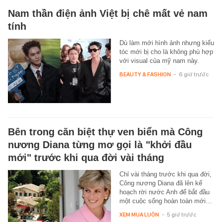
Nam thần điện ảnh Việt bị chê mất vẻ nam
tính
Dù làm mới hình ảnh nhưng kiểu
tóc mới bị cho là không phù hợp
với visual của mỹ nam này.
BEAUTY & FASHION
-
6 giờ trước
Bên trong căn biệt thự ven biển mà Công
nương Diana từng mơ gọi là "khởi đầu
mới" trước khi qua đời vài tháng
Chỉ vài tháng trước khi qua đời,
Công nương Diana đã lên kế
hoạch rời nước Anh để bắt đầu
một cuộc sống hoàn toàn mới…
XEM MUA LUÔN
-
5 giờ trước