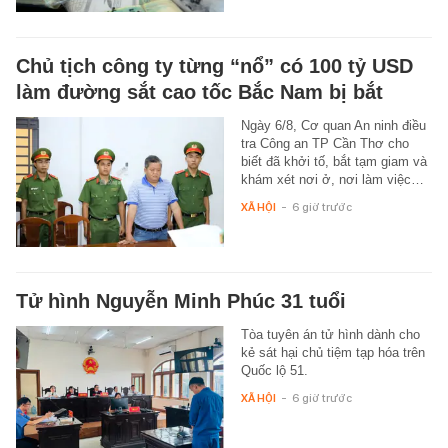
Chủ tịch công ty từng “nổ” có 100 tỷ USD
làm đường sắt cao tốc Bắc Nam bị bắt
Ngày 6/8, Cơ quan An ninh điều
tra Công an TP Cần Thơ cho
biết đã khởi tố, bắt tạm giam và
khám xét nơi ở, nơi làm việc…
XÃ HỘI
-
6 giờ trước
Tử hình Nguyễn Minh Phúc 31 tuổi
Tòa tuyên án tử hình dành cho
kẻ sát hại chủ tiệm tạp hóa trên
Quốc lộ 51.
XÃ HỘI
-
6 giờ trước