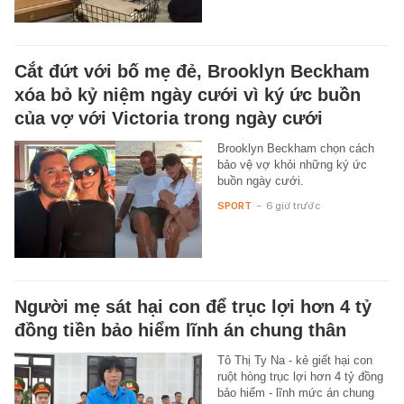
Cắt đứt với bố mẹ đẻ, Brooklyn Beckham
xóa bỏ kỷ niệm ngày cưới vì ký ức buồn
của vợ với Victoria trong ngày cưới
Brooklyn Beckham chọn cách
bảo vệ vợ khỏi những ký ức
buồn ngày cưới.
SPORT
-
6 giờ trước
Người mẹ sát hại con để trục lợi hơn 4 tỷ
đồng tiền bảo hiểm lĩnh án chung thân
Tô Thị Ty Na - kẻ giết hại con
ruột hòng trục lợi hơn 4 tỷ đồng
bảo hiểm - lĩnh mức án chung