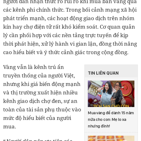
người dân nhận thức rõ rủi ro khi mua bán vàng qua
các kênh phi chính thức. Trong bối cảnh mạng xã hội
phát triển mạnh, các hoạt động giao dịch trên nhóm
kín hay chợ điện tử rất khó kiểm soát. Cơ quan quản
lý cần phối hợp với các nền tảng trực tuyến để kịp
thời phát hiện, xử lý hành vi gian lận, đồng thời nâng
cao hiểu biết và ý thức cảnh giác trong cộng đồng.
Vàng vẫn là kênh trú ẩn
TIN LIÊN QUAN
truyền thống của người Việt,
nhưng khi giá biến động mạnh
và thị trường xuất hiện nhiều
kênh giao dịch chợ đen, sự an
toàn của tài sản phụ thuộc vào
Mua vàng để dành 15 năm
mức độ hiểu biết của người
nữa cho con: Mẹ lo xa
mua.
nhưng đỉnh!