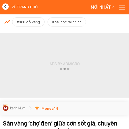
MỚI NHẤT
VỀ TRANG CHỦ
MỚI NHẤT
#360 độ Vàng
#bài học tài chính
Xem thêm
Money.14
Săn vàng ‘chợ đen’ giữa cơn sốt giá, chuyên