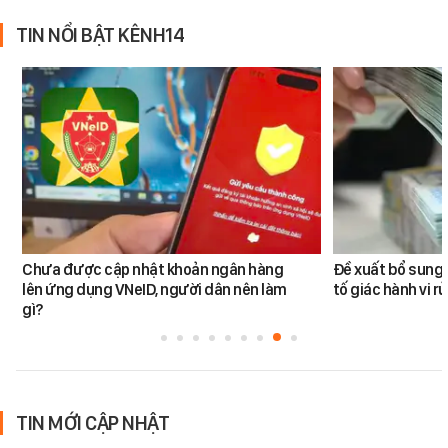
TIN NỔI BẬT KÊNH14
Chưa được cập nhật khoản ngân hàng
Đề xuất bổ sung 
lên ứng dụng VNeID, người dân nên làm
tố giác hành vi rử
gì?
TIN MỚI CẬP NHẬT