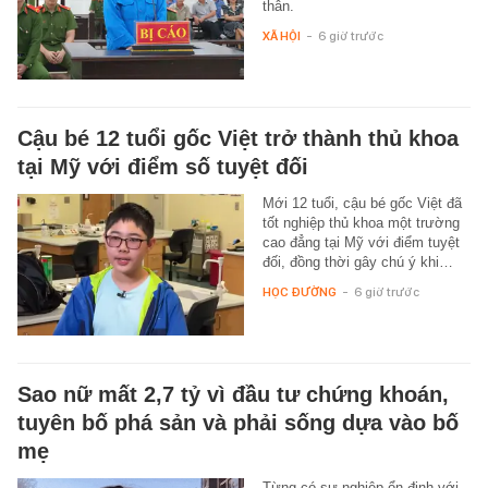
thân.
XÃ HỘI
-
6 giờ trước
Cậu bé 12 tuổi gốc Việt trở thành thủ khoa
tại Mỹ với điểm số tuyệt đối
Mới 12 tuổi, cậu bé gốc Việt đã
tốt nghiệp thủ khoa một trường
cao đẳng tại Mỹ với điểm tuyệt
đối, đồng thời gây chú ý khi…
HỌC ĐƯỜNG
-
6 giờ trước
Sao nữ mất 2,7 tỷ vì đầu tư chứng khoán,
tuyên bố phá sản và phải sống dựa vào bố
mẹ
Từng có sự nghiệp ổn định với