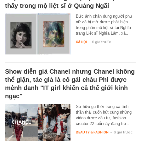
thấy trong mộ liệt sĩ ở Quảng Ngãi
Bức ảnh chân dung người phụ
nữ đã bị mờ được phát hiện
trong phần mộ liệt sĩ tại Nghĩa
trang Liệt sĩ Nghĩa Lâm, xã…
XÃ HỘI
-
6 giờ trước
Show diễn giả Chanel nhưng Chanel không
thể giận, tác giả là cô gái châu Phi được
mệnh danh "IT girl khiến cả thế giới kinh
ngạc"
Sở hữu gu thời trang cá tính,
thần thái cuốn hút cùng những
video được đầu tư, fashion
creator 22 tuổi này đang trở…
BEAUTY & FASHION
-
6 giờ trước