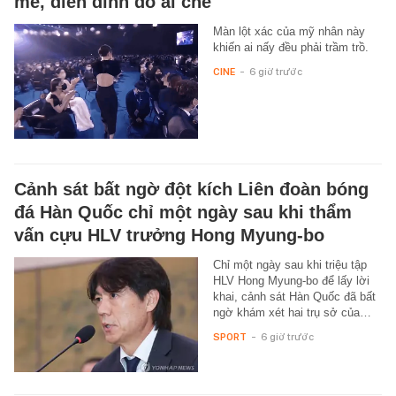
mê, diễn đỉnh đố ai chê
Màn lột xác của mỹ nhân này
khiến ai nấy đều phải trầm trồ.
CINE
-
6 giờ trước
Cảnh sát bất ngờ đột kích Liên đoàn bóng
đá Hàn Quốc chỉ một ngày sau khi thẩm
vấn cựu HLV trưởng Hong Myung-bo
Chỉ một ngày sau khi triệu tập
HLV Hong Myung-bo để lấy lời
khai, cảnh sát Hàn Quốc đã bất
ngờ khám xét hai trụ sở của…
SPORT
-
6 giờ trước