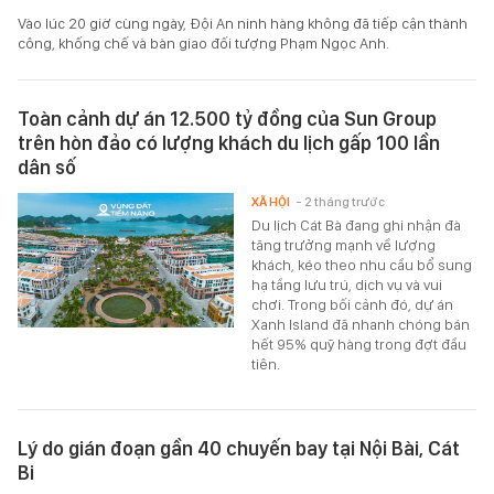
Vào lúc 20 giờ cùng ngày, Đội An ninh hàng không đã tiếp cận thành
công, khống chế và bàn giao đối tượng Phạm Ngọc Anh.
Toàn cảnh dự án 12.500 tỷ đồng của Sun Group
trên hòn đảo có lượng khách du lịch gấp 100 lần
dân số
XÃ HỘI
- 2 tháng trước
Du lịch Cát Bà đang ghi nhận đà
tăng trưởng mạnh về lượng
khách, kéo theo nhu cầu bổ sung
hạ tầng lưu trú, dịch vụ và vui
chơi. Trong bối cảnh đó, dự án
Xanh Island đã nhanh chóng bán
hết 95% quỹ hàng trong đợt đầu
tiên.
Lý do gián đoạn gần 40 chuyến bay tại Nội Bài, Cát
Bi