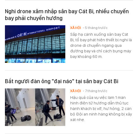
Nghi drone xâm nhập sân bay Cát Bi, nhiều chuyến
bay phải chuyển hướng
XÃ HỘI
- 5 tháng trước
Sắp hạ cánh xuống sân bay Cát
Bi, tổ bay phát hiện thiết bị nghi là
drone di chuyển ngang qua
đường bay và chỉ cách bụng máy
bay khoảng 60 m.
Bắt người đàn ông "đại náo" tại sân bay Cát Bi
XÃ HỘI
- 7 tháng trước
Hậu quả của vụ việc làm 1 màn
hình điện tử hướng dẫn thủ tục
hành khách bị vỡ, hư hỏng, 2 cán
bộ Đội an ninh hàng không bị xây
xát nhẹ.