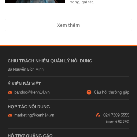
họng, gai rét.
Xem thêm
CHỊU TRÁCH NHIỆM QUẢN LÝ NỘI DUNG
Bà Nguyễn Bích Minh
Ý KIẾN BÀI VIẾT
bandoc@kenh14.vn
Câu hỏi thường gặp
HỢP TÁC NỘI DUNG
marketing@kenh14.vn
024 7309 5555
HỖ TRỢ QUẢNG CÁO