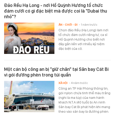
Đảo Rều Hạ Long - nơi Hồ Quỳnh Hương tổ chức
đám cưới có gì đặc biệt mà được coi là "Dubai thu
nhỏ"?
ĂN - CHƠI - ĐI
- 1 năm trước
Chọn đảo Rều (Hạ Long) làm nơi
tổ chức đám cưới riêng tư, ca sĩ
Hồ Quỳnh Hương cho biết nơi
đây gắn liền với nhiều kỷ niệm
đặc biệt của cô.
Một cán bộ công an bị "giữ chân" tại Sân bay Cát Bi
vì gói đường phèn trong túi quần
XÃ HỘI
- 4 năm trước
Công an TP Hải Phòng thông tin,
gói nylon chứa tinh thể màu trắng
(nghi là ma túy) của nam hành
khách N.T.A (40 tuổi) bị An ninh
Sân bay Cát Bi phát hiện khi mang
theo vào sân bay là đường phèn.