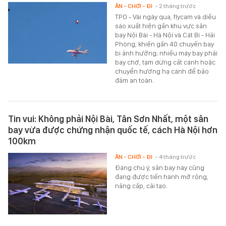
ĂN - CHƠI - ĐI
- 2 tháng trước
TPO - Vài ngày qua, flycam và diều
sáo xuất hiện gần khu vực sân
bay Nội Bài - Hà Nội và Cát Bi - Hải
Phòng, khiến gần 40 chuyến bay
bị ảnh hưởng; nhiều máy bay phải
bay chờ, tạm dừng cất cánh hoặc
chuyển hướng hạ cánh để bảo
đảm an toàn.
Tin vui: Không phải Nội Bài, Tân Sơn Nhất, một sân
bay vừa được chứng nhận quốc tế, cách Hà Nội hơn
100km
ĂN - CHƠI - ĐI
- 4 tháng trước
Đáng chú ý, sân bay này cũng
đang được tiến hành mở rộng,
nâng cấp, cải tạo.