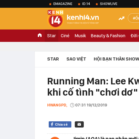
EMAGAZINE
ID.14
SHOWLIVE
Ồ
Star
Ciné
Musik
Beauty & Fashion
Đời
STAR
SAO VIỆT
HỘI BẠN THÂN SHOW
Running Man: Lee Kw
khi cố tình "chơi d
HWANGPD,
07:31 19/12/2019
Chia sẻ
Jimin (AOA) là nạn nhân mới