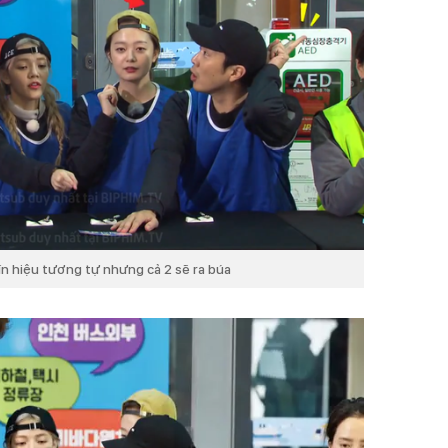
n hiệu tương tự nhưng cả 2 sẽ ra búa