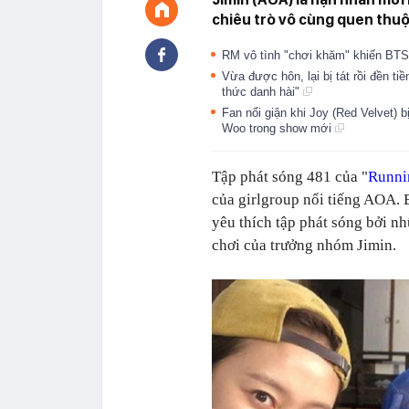
chiêu trò vô cùng quen thuộ
RM vô tình "chơi khăm" khiến BTS 
Vừa được hôn, lại bị tát rồi đền ti
thức danh hài"
Fan nổi giận khi Joy (Red Velvet) b
Woo trong show mới
Tập phát sóng 481 của "
Runni
của girlgroup nổi tiếng AOA.
yêu thích tập phát sóng bởi n
chơi của trưởng nhóm Jimin.