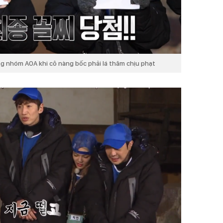
ng nhóm AOA khi cô nàng bốc phải lá thăm chịu phạt