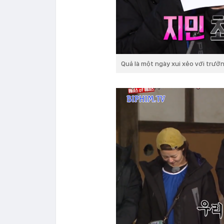
Quả là một ngày xui xẻo với trưở