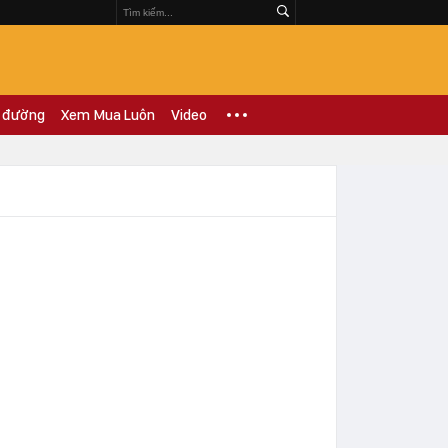
 đường
Xem Mua Luôn
Video