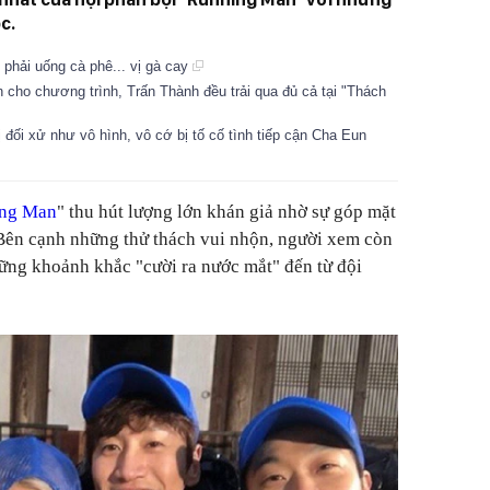
c.
phải uống cà phê... vị gà cay
ền cho chương trình, Trấn Thành đều trải qua đủ cả tại "Thách
ị đối xử như vô hình, vô cớ bị tố cố tình tiếp cận Cha Eun
ng Man
" thu hút lượng lớn khán giả nhờ sự góp mặt
 Bên cạnh những thử thách vui nhộn, người xem còn
hững khoảnh khắc "cười ra nước mắt" đến từ đội