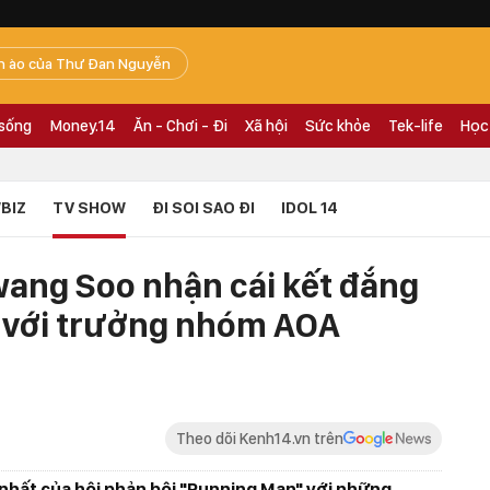
n ào của Thư Đan Nguyễn
 sống
Money.14
Ăn - Chơi - Đi
Xã hội
Sức khỏe
Tek-life
Học
BIZ
TV SHOW
ĐI SOI SAO ĐI
IDOL 14
ang Soo nhận cái kết đắng
ơ" với trưởng nhóm AOA
Theo dõi Kenh14.vn trên
 nhất của hội phản bội "Running Man" với những