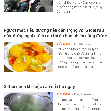
trên chiếc Harley-Davidson, bí
quyết sống khỏe của cụ cực kỳ
đơn giản.
Người mắc tiểu đường nên cẩn trọng với 6 loại rau
này, đừng nghĩ cứ là rau thì ăn bao nhiêu cũng được
SỨC KHỎE
- 11 ngày trước
Rau xanh luôn được khuyến
khích trong chế độ ăn lành mạnh,
nhưng với người mắc tiểu
đường, không phải loại rau nào
cũng có thể ăn thoải mái.
3 thói quen khi luộc rau cần bỏ ngay
SỨC KHỎE
- 12 ngày trước
Chỉ một vài thói quen tưởng
chừng vô hại cũng có thể khiến
rau mất vitamin, trở nên nhũn,