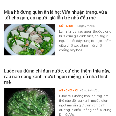
Mùa hè đừng quên ăn lá hẹ: Vừa nhuận tràng, vừa
tốt cho gan, cả người già lẫn trẻ nhỏ đều mê
SỨC KHỎE
- 5 ngày trước
Lá hẹ là loại rau quen thuộc trong
bữa cơm gia đình Việt, nhưng ít
người biết đây cũng là thực phẩm
giàu chất xơ, vitamin và chất
chống oxy hóa.
Luộc rau đừng chỉ đun nước, cứ cho thêm thìa này,
rau nào cũng xanh mướt ngon miệng, cả nhà thích
mê
ĂN - CHƠI - ĐI
- 5 ngày trước
Luộc rau không khó, nhưng làm
thế nào để rau xanh mướt, giòn
ngọt mà vẫn giữ trọn vẹn dinh
dưỡng là điều không phải ai cũng
làm được.