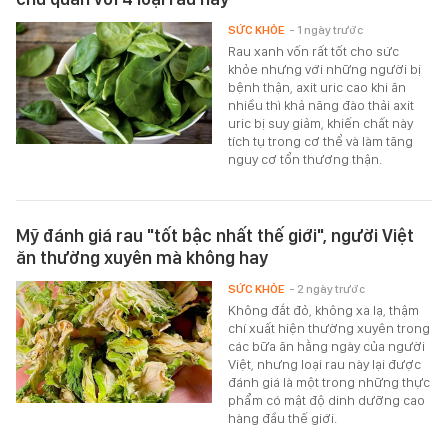
SỨC KHỎE
- 1 ngày trước
Rau xanh vốn rất tốt cho sức
khỏe nhưng với những người bị
bệnh thận, axit uric cao khi ăn
nhiều thì khả năng đào thải axit
uric bị suy giảm, khiến chất này
tích tụ trong cơ thể và làm tăng
nguy cơ tổn thương thận.
Mỹ đánh giá rau "tốt bậc nhất thế giới", người Việt
ăn thường xuyên mà không hay
SỨC KHỎE
- 2 ngày trước
Không đắt đỏ, không xa lạ, thậm
chí xuất hiện thường xuyên trong
các bữa ăn hằng ngày của người
Việt, nhưng loại rau này lại được
đánh giá là một trong những thực
phẩm có mật độ dinh dưỡng cao
hàng đầu thế giới.