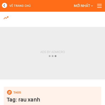
MỚI NHẤT
VỀ TRANG CHỦ
MỚI NHẤT
Xem thêm
Tag: rau xanh