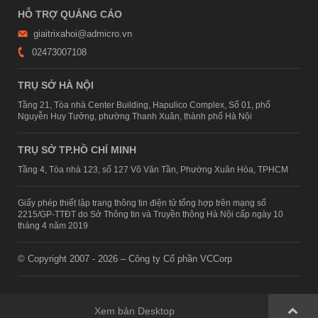
HỖ TRỢ QUẢNG CÁO
giaitrixahoi@admicro.vn
02473007108
TRỤ SỞ HÀ NỘI
Tầng 21, Tòa nhà Center Building, Hapulico Complex, Số 01, phố
Nguyễn Huy Tưởng, phường Thanh Xuân, thành phố Hà Nội
TRỤ SỞ TP.HỒ CHÍ MINH
Tầng 4, Tòa nhà 123, số 127 Võ Văn Tần, Phường Xuân Hòa, TPHCM
Giấy phép thiết lập trang thông tin điện tử tổng hợp trên mạng số
2215/GP-TTĐT do Sở Thông tin và Truyền thông Hà Nội cấp ngày 10
tháng 4 năm 2019
© Copyright 2007 - 2026 – Công ty Cổ phần VCCorp
Xem bản Desktop