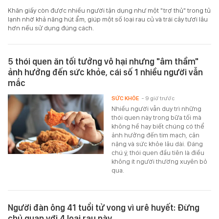
Khăn giấy còn được nhiều người tận dụng như một "trợ thủ" trong tủ
lạnh nhờ khả năng hút ẩm, giúp một số loại rau củ và trái cây tươi lâu
hơn nếu sử dụng đúng cách.
5 thói quen ăn tối tưởng vô hại nhưng "âm thầm"
ảnh hưởng đến sức khỏe, cái số 1 nhiều người vẫn
mắc
SỨC KHỎE
- 9 giờ trước
Nhiều người vẫn duy trì những
thói quen này trong bữa tối mà
không hề hay biết chúng có thể
ảnh hưởng đến tim mạch, cân
nặng và sức khỏe lâu dài. Đáng
chú ý, thói quen đầu tiên là điều
không ít người thường xuyên bỏ
qua.
Người đàn ông 41 tuổi tử vong vì urê huyết: Đừng
chủ quan với 4 loại rau này