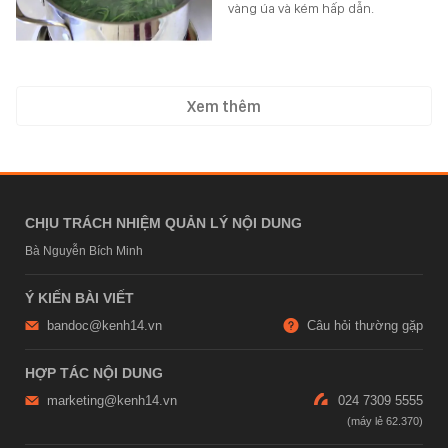
vàng úa và kém hấp dẫn.
Xem thêm
CHỊU TRÁCH NHIỆM QUẢN LÝ NỘI DUNG
Bà Nguyễn Bích Minh
Ý KIẾN BÀI VIẾT
bandoc@kenh14.vn
Câu hỏi thường gặp
HỢP TÁC NỘI DUNG
marketing@kenh14.vn
024 7309 5555