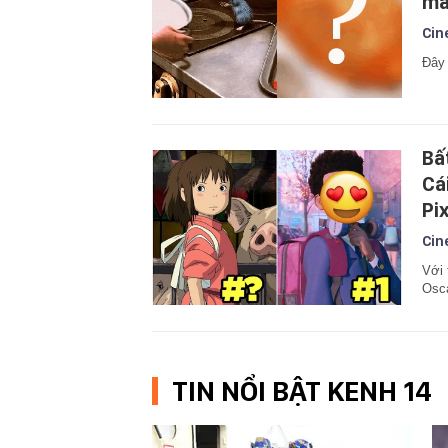
mã
Cin
Đây 
Bấ
Cá
Pi
Cin
Với 
Osca
TIN NỔI BẬT KENH 14