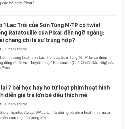
g các bộ phim Pixar?
p 1 Lạc Trôi của Sơn Tùng M-TP có twist
ống Ratatouille của Pixar đến ngỡ ngàng:
ải chăng chỉ là sự trùng hợp?
-
e
5 năm trước
t chính trong hoạt hình Lạc Trôi của Sơn Tùng M-TP lại có điểm
g đồng rõ rệt với "huyền thoại" Ratatouille (Chú Chuột Đầu Bếp) của
 Pixar.
 lại 7 bài học hay ho từ loạt phim hoạt hình
nh điển già trẻ lớn bé đều thích mê
-
e
6 năm trước
Story, Spirited Away, WALL-E... là những bộ phim hoạt hình mà ai
 nên xem một lần trong đời.