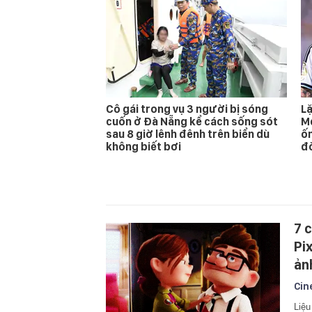
Cô gái trong vụ 3 người bị sóng
Lặ
cuốn ở Đà Nẵng kể cách sống sót
Me
sau 8 giờ lênh đênh trên biển dù
ốm
không biết bơi
đ
7 
Pix
ản
Cin
Liệu