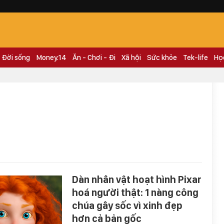
Đời sống
Money.14
Ăn - Chơi - Đi
Xã hội
Sức khỏe
Tek-life
Họ
Dàn nhân vật hoạt hình Pixar
hoá người thật: 1 nàng công
chúa gây sốc vì xinh đẹp
hơn cả bản gốc