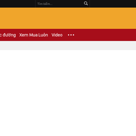
c đường
Xem Mua Luôn
Video