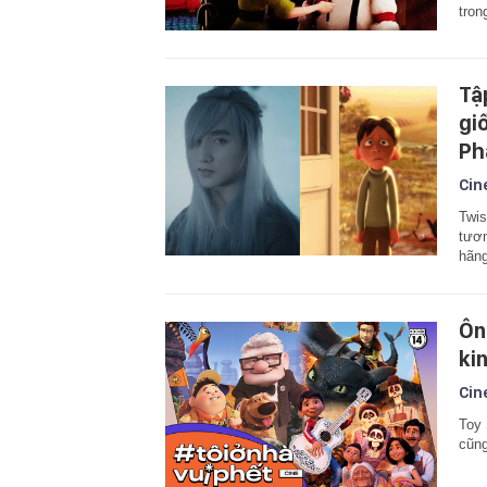
tron
Tậ
gi
Ph
Cin
Twis
tươn
hãng
Ôn
ki
Cin
Toy 
cũng