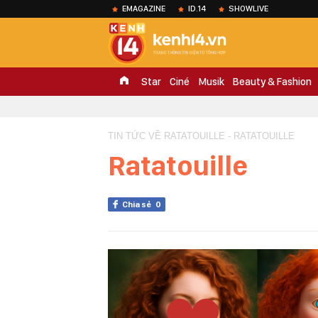
EMAGAZINE
ID.14
SHOWLIVE
Star
Ciné
Musik
Beauty & Fashion
TIN TỨC VỀ RATATOUILLE - RATATOUILLE
Ratatouille
Chia sẻ
0