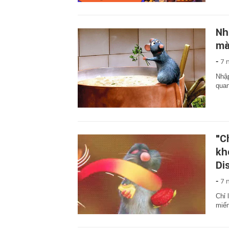
Nh
mà
-
7 
Nhập
quan
"C
kh
Di
-
7 
Chỉ 
miến