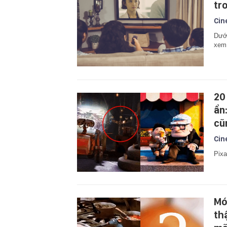
tr
Cin
Dưới
xem 
20
ẩn
cũ
Cin
Pixa
Mó
th