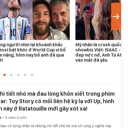
ng người nhìn lại khoảnh khắc
Mỹ nhân là crush quốc d
ssi bật khóc ở World Cup vì bố
showbiz Việt: ISAAC - Bi
 nặng, hôm nay bố anh đã qua
đẹp nức nở, Anh Tú Atus
ời
vào mắt đã yêu
chi tiết nhỏ mà đau lòng khôn xiết trong phim
ar: Toy Story có mối liên hệ kỳ lạ với Up, hình
h này ở Ratatouille mới gây xót xa!
-
e
5 năm trước
 bạn có từng nhận ra những chi tiết nhỏ bé mà vô cùng ý nghĩa này