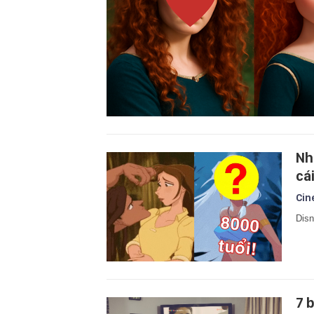
Nh
cá
Cin
Disn
7 