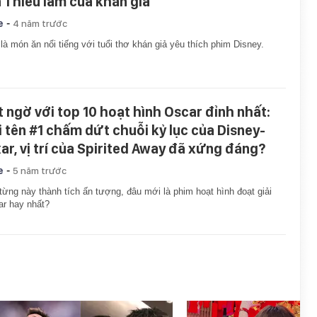
 1 hiểu lầm của khán giả
-
e
4 năm trước
là món ăn nổi tiếng với tuổi thơ khán giả yêu thích phim Disney.
t ngờ với top 10 hoạt hình Oscar đỉnh nhất:
i tên #1 chấm dứt chuỗi kỷ lục của Disney-
xar, vị trí của Spirited Away đã xứng đáng?
-
e
5 năm trước
từng này thành tích ấn tượng, đâu mới là phim hoạt hình đoạt giải
r hay nhất?