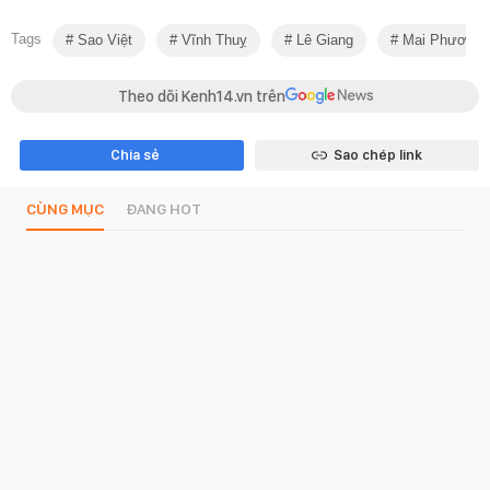
Tags
Sao Việt
Vĩnh Thuỵ
Lê Giang
Mai Phương 
Theo dõi Kenh14.vn trên
Chia sẻ
Sao chép link
CÙNG MỤC
ĐANG HOT