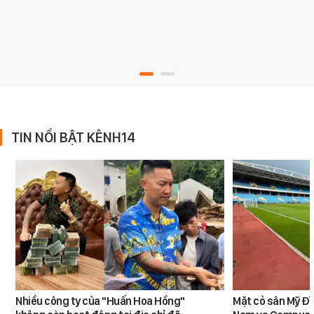
TIN NỔI BẬT KÊNH14
Nhiều công ty của "Huấn Hoa Hồng"
Mặt cỏ sân Mỹ Đì