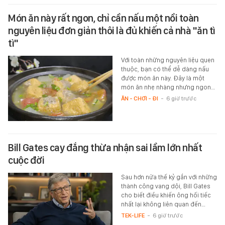
Món ăn này rất ngon, chỉ cần nấu một nồi toàn
nguyên liệu đơn giản thôi là đủ khiến cả nhà "ăn tì
tì"
Với toàn những nguyên liệu quen
thuộc, bạn có thể dễ dàng nấu
được món ăn này. Đây là một
món ăn nhẹ nhàng nhưng ngon…
ĂN - CHƠI - ĐI
-
6 giờ trước
Bill Gates cay đắng thừa nhận sai lầm lớn nhất
cuộc đời
Sau hơn nửa thế kỷ gắn với những
thành công vang dội, Bill Gates
cho biết điều khiến ông hối tiếc
nhất lại không liên quan đến…
TEK-LIFE
-
6 giờ trước