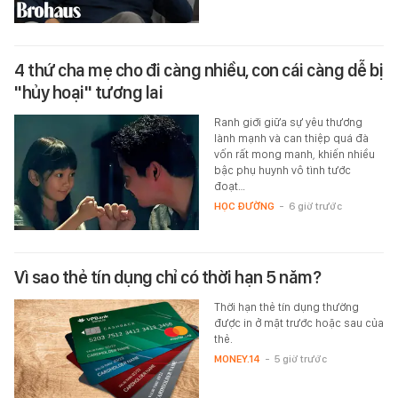
4 thứ cha mẹ cho đi càng nhiều, con cái càng dễ bị
"hủy hoại" tương lai
Ranh giới giữa sự yêu thương
lành mạnh và can thiệp quá đà
vốn rất mong manh, khiến nhiều
bậc phụ huynh vô tình tước
đoạt…
HỌC ĐƯỜNG
-
6 giờ trước
Vì sao thẻ tín dụng chỉ có thời hạn 5 năm?
Thời hạn thẻ tín dụng thường
được in ở mặt trước hoặc sau của
thẻ.
MONEY.14
-
5 giờ trước