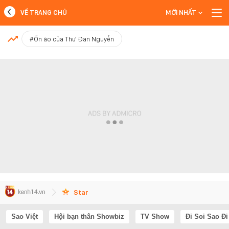
VỀ TRANG CHỦ
MỚI NHẤT
MỚI NHẤT
#Ồn ào của Thư Đan Nguyễn
Xem thêm
Star
Sao Việt
Hội bạn thân Showbiz
TV Show
Đi Soi Sao Đi