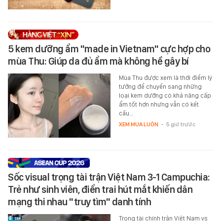
5 kem dưỡng ẩm "made in Vietnam" cực hợp cho
mùa Thu: Giúp da đủ ẩm mà không hề gây bí
Mùa Thu được xem là thời điểm lý
tưởng để chuyển sang những
loại kem dưỡng có khả năng cấp
ẩm tốt hơn nhưng vẫn có kết
cấu…
XEM MUA LUÔN
-
5 giờ trước
Sốc visual trọng tài trận Việt Nam 3-1 Campuchia:
Trẻ như sinh viên, điển trai hút mắt khiến dân
mạng thi nhau "truy tìm" danh tính
Trọng tài chính trận Việt Nam vs