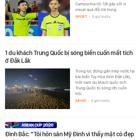
Campuchia tối 7/8 gây sốt vì
visual quá đỗi trẻ trung.
SPORT
-
5 giờ trước
1 du khách Trung Quốc bị sóng biển cuốn mất tích
ở Đắk Lắk
Trong lúc đứng gần mép nước tại
bãi biển Tuy Hòa (tỉnh Đắk Lắk),
một nam du khách quốc tịch
Trung Quốc bị sóng lớn cuốn
trôi…
XÃ HỘI
-
5 giờ trước
Đình Bắc: "Tôi hôn sân Mỹ Đình vì thấy mặt cỏ đẹp