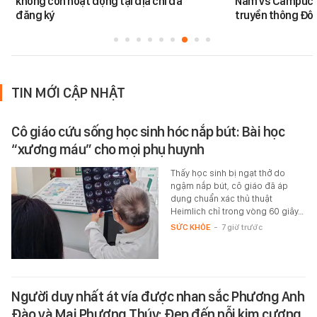
không còn hoạt động tại địa chỉ đã
Nam vs Campuchi
đăng ký
truyền thông Đôn
TIN MỚI CẬP NHẬT
Cô giáo cứu sống học sinh hóc nắp bút: Bài học
“xương máu” cho mọi phụ huynh
Thấy học sinh bị ngạt thở do
ngậm nắp bút, cô giáo đã áp
dụng chuẩn xác thủ thuật
Heimlich chỉ trong vòng 60 giây…
SỨC KHỎE
-
7 giờ trước
Người duy nhất át vía được nhan sắc Phương Anh
Đào và Mai Phương Thúy: Đẹp đến nỗi kim cương