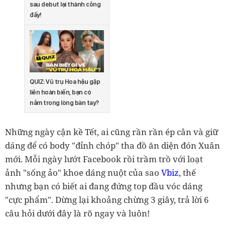
sau debut lại thành công
đấy!
QUIZ: Vũ trụ Hoa hậu gặp
liên hoàn biến, bạn có
nắm trong lòng bàn tay?
Những ngày cận kề Tết, ai cũng rần rần ép cân và giữ
dáng để có body "đỉnh chóp" tha đồ ăn diện đón Xuân
mới. Mỗi ngày lướt Facebook rồi trầm trồ với loạt
ảnh "sống ảo" khoe dáng nuột của sao
Vbiz
, thế
nhưng bạn có biết ai đang đứng top đầu vóc dáng
"cực phẩm". Dừng lại khoảng chừng 3 giây, trả lời 6
câu hỏi dưới đây là rõ ngay và luôn!