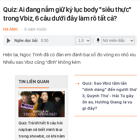
Quiz: Ai đang nắm giữ kỷ lục body "siêu thực"
trong Vbiz, 6 câu dưới đây làm rõ tất cả?
HẠ ANH
5 năm trước
Nghe đọc bài
0:30
Hiện tại, Ngọc Trinh đã có đàn em đánh bại số đo vòng eo nhỏ xíu.
Nhiều sao Vbiz cũng "đỉnh" không kém
TIN LIÊN QUAN
Quiz: Sao Vbiz lắm lần
"dính dáng" đến người thứ
3, Quỳnh Thư - Hải Tú gây
ồn ào, Hương Giang là vụ
gì đây?
Quiz: Trả lời hết 6 câu hỏi
này bạn sẽ biết mình là ai
trong showbiz, có khi năm