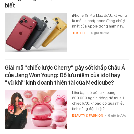
biết
iPhone 18 Pro Max được kỳ vọng
là mẫu smartphone đáng chú ý
nhất của Apple trong năm nay.
TEK-LIFE
-
6 giờ trước
Giải mã "chiếc lược Cherry" gây sốt khắp Châu Á
của Jang Won Young: Đồ lưu niệm của idol hay
"vũ khí" kinh doanh thiên tài của Medicube?
Liệu bạn có bỏ ra khoảng
600.000 nghìn đồng để mua 1
chiếc lược không có quá nhiều
tính năng đặc biệt?
BEAUTY & FASHION
-
6 giờ trước