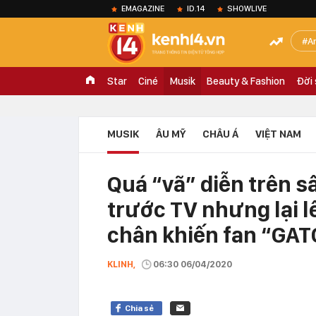
EMAGAZINE
ID.14
SHOWLIVE
A
Star
Ciné
Musik
Beauty & Fashion
Đời
MUSIK
ÂU MỸ
CHÂU Á
VIỆT NAM
Quá “vã” diễn trên s
trước TV nhưng lại l
chân khiến fan “GAT
KLINH,
06:30 06/04/2020
Chia sẻ