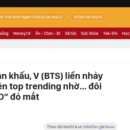
nh Trai Vượt Ngàn Chông Gai mùa 2
Tinh Hà Say Hi
 sống
Money.14
Ăn - Chơi - Đi
Xã hội
Sức khỏe
Tek-life
Học
ân khấu, V (BTS) liền nhảy
ên top trending nhờ… đôi
O” đỏ mắt
Theo dõi Kenh14.vn trên