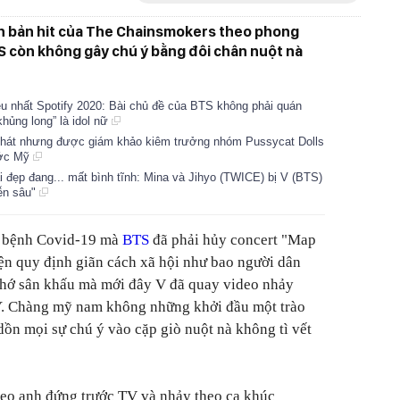
n bản hit của The Chainsmokers theo phong
 còn không gây chú ý bằng đôi chân nuột nà
u nhất Spotify 2020: Bài chủ đề của BTS không phải quán
khủng long” là idol nữ
ng hát nhưng được giám khảo kiêm trưởng nhóm Pussycat Dolls
ước Mỹ
ai đẹp đang... mất bình tĩnh: Mina và Jihyo (TWICE) bị V (BTS)
iễn sâu"
ch bệnh Covid-19 mà
BTS
đã phải hủy concert "Map
iện quy định giãn cách xã hội như bao người dân
nhớ sân khấu mà mới đây V đã quay video nhảy
Y. Chàng mỹ nam không những khởi đầu một trào
dồn mọi sự chú ý vào cặp giò nuột nà không tì vết
deo anh đứng trước TV và nhảy theo ca khúc