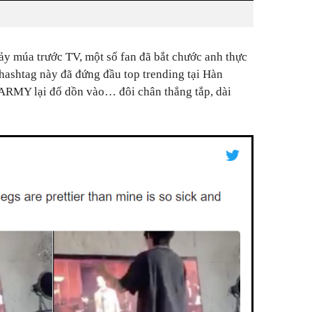
y múa trước TV, một số fan đã bắt chước anh thực
ashtag này đã đứng đầu top trending tại Hàn
 ARMY lại đổ dồn vào… đôi chân thẳng tắp, dài