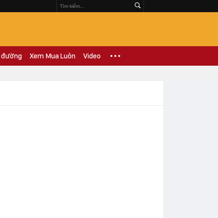
 đường
Xem Mua Luôn
Video