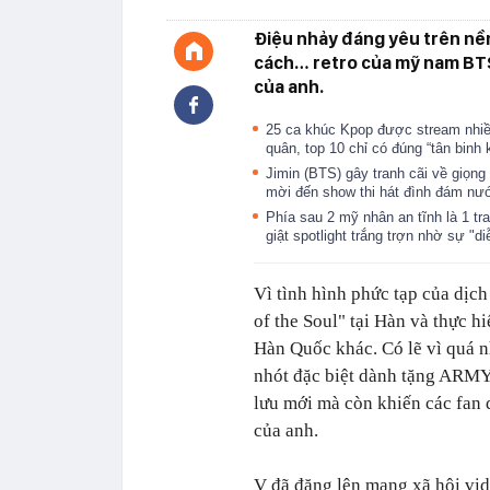
Điệu nhảy đáng yêu trên nề
cách… retro của mỹ nam BTS
của anh.
25 ca khúc Kpop được stream nhiề
quân, top 10 chỉ có đúng “tân binh 
Jimin (BTS) gây tranh cãi về giọ
mời đến show thi hát đình đám n
Phía sau 2 mỹ nhân an tĩnh là 1 tr
giật spotlight trắng trợn nhờ sự "d
Vì tình hình phức tạp của dị
of the Soul" tại Hàn và thực h
Hàn Quốc khác. Có lẽ vì quá 
nhót đặc biệt dành tặng ARM
lưu mới mà còn khiến các fan 
của anh.
V đã đăng lên mạng xã hội vi