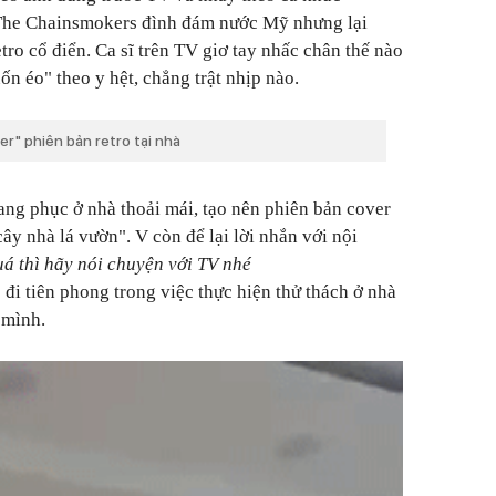
i The Chainsmokers đình đám nước Mỹ nhưng lại
ro cổ điển. Ca sĩ trên TV giơ tay nhấc chân thế nào
ốn éo" theo y hệt, chẳng trật nhịp nào.
er" phiên bản retro tại nhà
rang phục ở nhà thoải mái, tạo nên phiên bản cover
ây nhà lá vườn". V còn để lại lời nhắn với nội
á thì hãy nói chuyện với TV nhé
ó đi tiên phong trong việc thực hiện thử thách ở nhà
 mình.