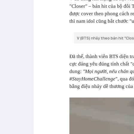
"Closer" – bản hit của bộ đô
được cover theo phong cách ret
thì nam idol cũng bắt chước "u
V (BTS) nhảy theo bản hit "Clos
Đã thế, thành viên BTS diện t
cực đáng yêu đúng tính chất "c
dung:
"Mọi người, nếu chán qu
#StayHomeChallenge
", qua đ
bằng điệu nhảy dễ thương của