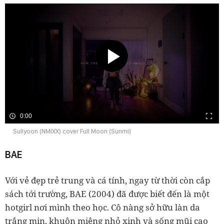
0:00
Sullyoon (NMIXX) cover Full Moon (Sunmi)
BAE
Với vẻ đẹp trẻ trung và cá tính, ngay từ thời còn cắp
sách tới trường, BAE (2004) đã được biết đến là một
hotgirl nơi mình theo học. Cô nàng sở hữu làn da
trắng mịn, khuôn miệng nhỏ xinh và sống mũi cao