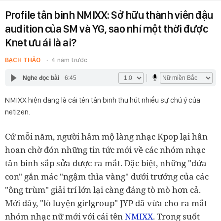
Profile tân binh NMIXX: Sở hữu thành viên đậu
audition của SM và YG, sao nhí một thời được
Knet ưu ái là ai?
BẠCH THẢO
4 năm trước
Nghe đọc bài
6:45
NMIXX hiện đang là cái tên tân binh thu hút nhiều sự chú ý của
netizen.
Cứ mỗi năm, người hâm mộ làng nhạc Kpop lại hân
hoan chờ đón những tin tức mới về các nhóm nhạc
tân binh sắp sửa được ra mắt. Đặc biệt, những "đứa
con" gắn mác "ngậm thìa vàng" dưới trướng của các
"ông trùm" giải trí lớn lại càng đáng tò mò hơn cả.
Mới đây, "lò luyện girlgroup" JYP đã vừa cho ra mắt
NMIXX
nhóm nhạc nữ mới với cái tên
. Trong suốt