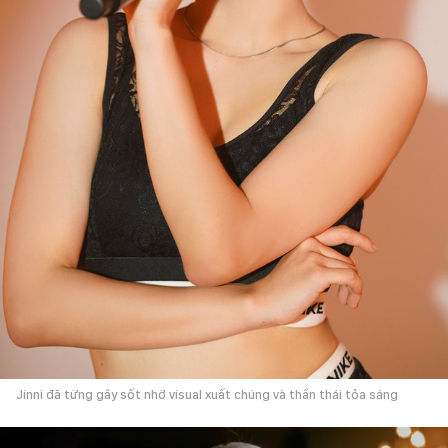
Jinni đã từng gây sốt nhờ visual xuất chúng và thần thái tỏa sáng