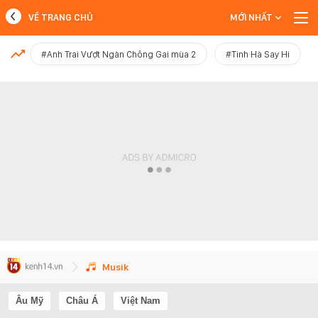
VỀ TRANG CHỦ
MỚI NHẤT
MỚI NHẤT
#Anh Trai Vượt Ngàn Chông Gai mùa 2
#Tinh Hà Say Hi
Xem thêm
Musik
Âu Mỹ
Châu Á
Việt Nam