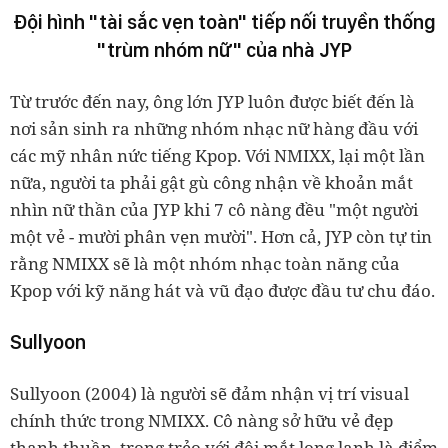
Đội hình "tài sắc vẹn toàn" tiếp nối truyền thống
"trùm nhóm nữ" của nhà JYP
Từ trước đến nay, ông lớn JYP luôn được biết đến là
nơi sản sinh ra những nhóm nhạc nữ hàng đầu với
các mỹ nhân nức tiếng Kpop. Với NMIXX, lại một lần
nữa, người ta phải gật gù công nhận về khoản mắt
nhìn nữ thần của JYP khi 7 cô nàng đều "một người
một vẻ - mười phân vẹn mười". Hơn cả, JYP còn tự tin
rằng NMIXX sẽ là một nhóm nhạc toàn năng của
Kpop với kỹ năng hát và vũ đạo được đầu tư chu đáo.
Sullyoon
Sullyoon (2004) là người sẽ đảm nhận vị trí visual
chính thức trong NMIXX. Cô nàng sở hữu vẻ đẹp
thanh thuần, trong trẻo với đôi mắt long lanh là điểm