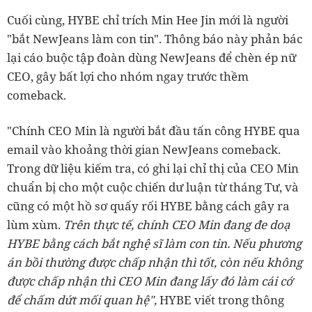
Cuối cùng, HYBE chỉ trích Min Hee Jin mới là người
"bắt NewJeans làm con tin". Thông báo này phản bác
lại cáo buộc tập đoàn dùng NewJeans để chèn ép nữ
CEO, gây bất lợi cho nhóm ngay trước thềm
comeback.
"
Chính CEO Min là người bắt đầu tấn công HYBE qua
email vào khoảng thời gian NewJeans comeback.
Trong dữ liệu kiếm tra, có ghi lại chỉ thị của CEO Min
chuẩn bị cho một cuộc chiến dư luận từ tháng Tư, và
cũng có một hồ sơ quấy rối HYBE bằng cách gây ra
lùm xùm.
Trên thực tế, chính CEO Min đang đe doạ
HYBE bằng cách bắt nghệ sĩ làm con tin. Nếu phương
án bồi thường được chấp nhận thì tốt, còn nếu không
được chấp nhận thì CEO Min đang lấy đó làm cái cớ
để chấm dứt mối quan hệ",
HYBE viết trong thông