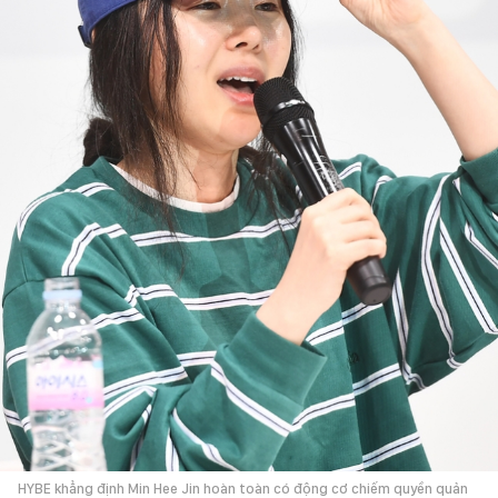
HYBE khẳng định Min Hee Jin hoàn toàn có động cơ chiếm quyền quản