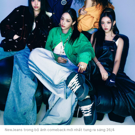
NewJeans trong bộ ảnh comeback mới nhất tung ra sáng 26/4