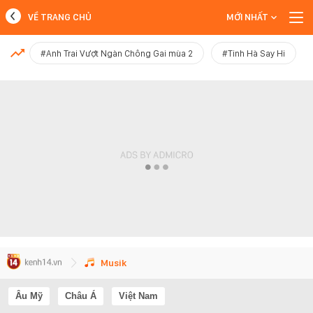
VỀ TRANG CHỦ
MỚI NHẤT
MỚI NHẤT
#Anh Trai Vượt Ngàn Chông Gai mùa 2
#Tinh Hà Say Hi
Xem thêm
Musik
Âu Mỹ
Châu Á
Việt Nam