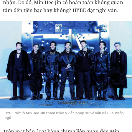
nhận. Do đó, Min Hee Jin có hoàn toàn không quan
tâm đến tiền bạc hay không? HYBE đặt nghi vấn.
HYBE tiết lộ Min Hee Jin tham khảo ý kiến pháp sư về vấn đề BTS nhập
ngũ
Trên mặt báo, loạt bằng chứng liên quan đến Min