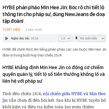
HYBE phản pháo Min Hee Jin: Bóc rõ chi tiết lộ
thông tin cho pháp sư, dùng NewJeans đe doạ
tập đoàn!
TUYẾT HIỀN
2 năm trước
Nghe đọc bài
16:18
HYBE đã chính thức lên tiếng phản pháo các cáo buộc Min Hee Jin
đưa ra trong buổi họp báo chiều 25/4.
HYBE khẳng định Min Hee Jin có động cơ chiếm
quyền quản lý, tiết lộ số tiền thưởng khổng lồ và
liên hệ với pháp sư
Tính đến chiều 26/4,
nội chiến giữa HYBE và Min Hee
Jin
vẫn chưa đi đến hồi kết. Sau khi bị HYBE tuyên bố
khởi kiện và điều tra kiểm toán âm mưu chiếm