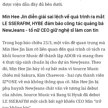
được viện dẫn đầy đủ bên dưới.
Min Hee Jin diễn giải sai lệch về quá trình ra mắt
LE SSERAFIM, HYBE đảm bảo công tác quảng bá
NewJeans - tố nữ CEO giữ nghệ sĩ làm con tin
Trong họp báo chiều 25/3, một vấn đề quan trọng mà
Min Hee Jin làm rõ liên quan đến quá trình cô tách ra
khỏi Source Music để thành lập ADOR và mang theo
4 thực tập sinh chuẩn bị cho dự án NewJeans. Theo
đó, Min Hee Jin bày tỏ sự bất mãn vì Source Music
chiêu mộ Sakura, Kim Chaewon - hai cựu thành viên
IZ*ONE về mà không thông qua cô. Min Hee Jin bị
phụ huynh NewJeans chất vấn về tương lai debut
của nhóm. Source Music và Bang Si Hyuk đã debut
LE SSERAFIM một cách bất ngờ khiến CEO Min "trở
tay không kịp".