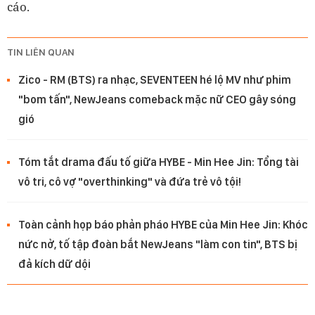
cáo.
TIN LIÊN QUAN
Zico - RM (BTS) ra nhạc, SEVENTEEN hé lộ MV như phim
"bom tấn", NewJeans comeback mặc nữ CEO gây sóng
gió
Tóm tắt drama đấu tố giữa HYBE - Min Hee Jin: Tổng tài
vô tri, cô vợ "overthinking" và đứa trẻ vô tội!
Toàn cảnh họp báo phản pháo HYBE của Min Hee Jin: Khóc
nức nở, tố tập đoàn bắt NewJeans "làm con tin", BTS bị
đả kích dữ dội