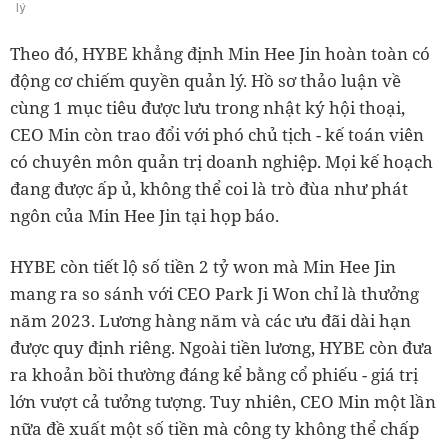
lý
Theo đó, HYBE khẳng định Min Hee Jin hoàn toàn có
động cơ chiếm quyền quản lý. Hồ sơ thảo luận về
cùng 1 mục tiêu được lưu trong nhật ký hội thoại,
CEO Min còn trao đổi với phó chủ tịch - kế toán viên
có chuyên môn quản trị doanh nghiệp. Mọi kế hoạch
đang được ấp ủ, không thể coi là trò đùa như phát
ngôn của Min Hee Jin tại họp báo.
HYBE còn tiết lộ số tiền 2 tỷ won mà Min Hee Jin
mang ra so sánh với CEO Park Ji Won chỉ là thưởng
năm 2023. Lương hàng năm và các ưu đãi dài hạn
được quy định riêng. Ngoài tiền lương, HYBE còn đưa
ra khoản bồi thường đáng kể bằng cổ phiếu - giá trị
lớn vượt cả tưởng tượng. Tuy nhiên, CEO Min một lần
nữa đề xuất một số tiền mà công ty không thể chấp