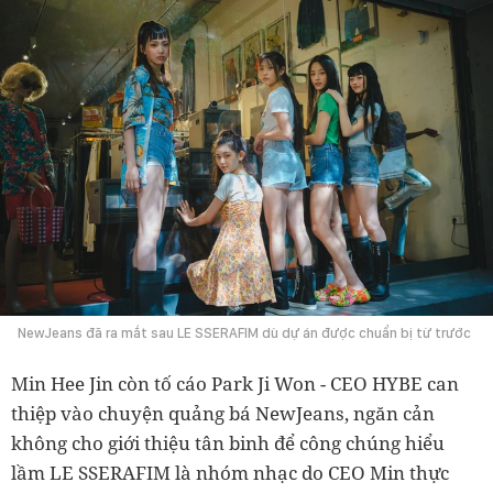
NewJeans đã ra mắt sau LE SSERAFIM dù dự án được chuẩn bị từ trước
Min Hee Jin còn tố cáo Park Ji Won - CEO HYBE can
thiệp vào chuyện quảng bá NewJeans, ngăn cản
không cho giới thiệu tân binh để công chúng hiểu
lầm LE SSERAFIM là nhóm nhạc do CEO Min thực