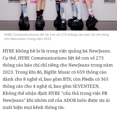
HYBE Communications liệt kê con số 273 thông cáo báo chí chỉ riêng
cho NewJeans trong năm 2023
HYBE không hề lơ là trong việc quảng bá NewJeans.
Cụ thể,
HYBE Communications liệt kê con số 273
thông cáo báo chí chỉ riêng cho NewJeans trong năm
2023. Trong khi đó, BigHit Music có 659 thông cáo
dành cho 8 nghệ sĩ, bao gồm BTS; còn Pledis có 365
thông cáo cho 4 nghệ sĩ, bao gồm SEVENTEEN.
Không thể nhận định HYBE "cẩu thả trong việc PR
NewJeans" khi nhóm nữ của ADOR luôn được ưu ái
xuất hiện mọi kênh thông tin.