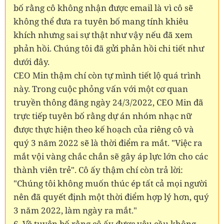
bố rằng cô không nhận được email là vì cô sẽ
không thể đưa ra tuyên bố mang tính khiêu
khích nhưng sai sự thật như vậy nếu đã xem
phản hồi. Chúng tôi đã gửi phản hồi chi tiết như
dưới đây.
CEO Min thậm chí còn tự mình tiết lộ quá trình
này. Trong cuộc phỏng vấn với một cơ quan
truyền thông đăng ngày 24/3/2022, CEO Min đã
trực tiếp tuyên bố rằng dự án nhóm nhạc nữ
được thực hiện theo kế hoạch của riêng cô và
quý 3 năm 2022 sẽ là thời điểm ra mắt. "Việc ra
mắt vội vàng chắc chắn sẽ gây áp lực lớn cho các
thành viên trẻ". Cô ấy thậm chí còn trả lời:
"Chúng tôi không muốn thúc ép tất cả mọi người
nên đã quyết định một thời điểm hợp lý hơn, quý
3 năm 2022, làm ngày ra mắt."
6. Về tuyên bố rằng cô ấy được yêu cầu không