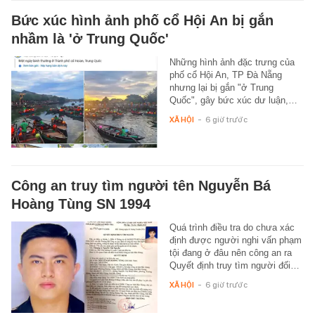
Bức xúc hình ảnh phố cổ Hội An bị gắn
nhầm là 'ở Trung Quốc'
Những hình ảnh đặc trưng của
phố cổ Hội An, TP Đà Nẵng
nhưng lại bị gắn "ở Trung
Quốc", gây bức xúc dư luận,…
XÃ HỘI
-
6 giờ trước
Công an truy tìm người tên Nguyễn Bá
Hoàng Tùng SN 1994
Quá trình điều tra do chưa xác
định được người nghi vấn phạm
tội đang ở đâu nên công an ra
Quyết định truy tìm người đối…
XÃ HỘI
-
6 giờ trước