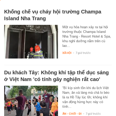
Khống chế vụ cháy hội trường Champa
Island Nha Trang
Một vụ hỏa hoạn xảy ra tại hội
trường thuộc Champa Island
Nha Trang - Resort Hotel & Spa,
khu nghỉ dưỡng nằm trên cù
lao…
XÃ HỘI
-
7 giờ trước
Du khách Tây: Không khí tập thể dục sáng
ở Việt Nam 'có tính gây nghiện rất cao'
“Bí kíp sinh tồn khi du lịch Việt
Nam, ăn xả láng mà chả lo béo
là ra Hồ Tây lúc 6h; không khí
vận động hừng hực này có
tính…
ĂN - CHƠI - ĐI
-
7 giờ trước