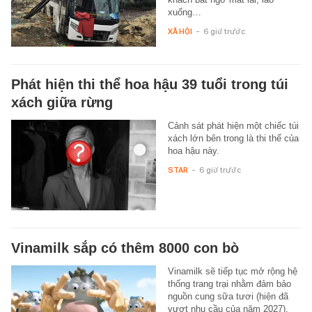
xuống…
XÃ HỘI
-
6 giờ trước
Phát hiện thi thể hoa hậu 39 tuổi trong túi
xách giữa rừng
Cảnh sát phát hiện một chiếc túi
xách lớn bên trong là thi thể của
hoa hậu này.
STAR
-
6 giờ trước
Vinamilk sắp có thêm 8000 con bò
Vinamilk sẽ tiếp tục mở rộng hệ
thống trang trại nhằm đảm bảo
nguồn cung sữa tươi (hiện đã
vượt nhu cầu của năm 2027).