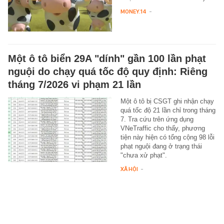
MONEY.14
-
Một ô tô biển 29A "dính" gần 100 lần phạt
nguội do chạy quá tốc độ quy định: Riêng
tháng 7/2026 vi phạm 21 lần
Một ô tô bị CSGT ghi nhận chạy
quá tốc độ 21 lần chỉ trong tháng
7. Tra cứu trên ứng dụng
VNeTraffic cho thấy, phương
tiện này hiện có tổng cộng 98 lỗi
phạt nguội đang ở trạng thái
"chưa xử phạt".
XÃ HỘI
-
Giây phút học sinh hoảng sợ lẩn trốn kẻ xả
súng ở trường học Thái Lan