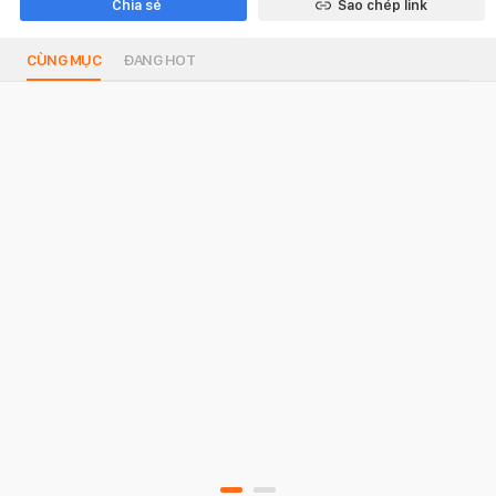
Chia sẻ
Sao chép link
CÙNG MỤC
ĐANG HOT