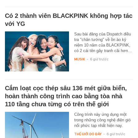
Có 2 thành viên BLACKPINK không hợp tác
với YG
Sau bài đăng của Dispatch điều
tra "chân tướng" về ồn ào kỷ
niệm 10 năm của BLACKPINK,
có 2 cái tên gây tranh cãi hơn…
MUSIK
-
6 giờ trước
Cắm loạt cọc thép sâu 136 mét giữa biển,
hoàn thành công trình cao bằng tòa nhà
110 tầng chưa từng có trên thế giới
Công trình này ứng dụng một
trong những công nghệ điện gió
nổi phức tạp nhất hiện nay.
THẾ GIỚI ĐÓ ĐÂY
-
6 giờ trước