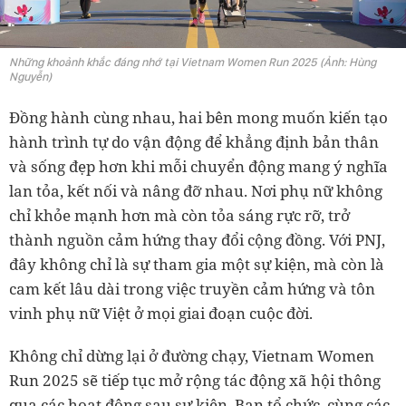
Những khoảnh khắc đáng nhớ tại Vietnam Women Run 2025 (Ảnh: Hùng
Nguyễn)
Đồng hành cùng nhau, hai bên mong muốn kiến tạo
hành trình tự do vận động để khẳng định bản thân
và sống đẹp hơn khi mỗi chuyển động mang ý nghĩa
lan tỏa, kết nối và nâng đỡ nhau. Nơi phụ nữ không
chỉ khỏe mạnh hơn mà còn tỏa sáng rực rỡ, trở
thành nguồn cảm hứng thay đổi cộng đồng. Với PNJ,
đây không chỉ là sự tham gia một sự kiện, mà còn là
cam kết lâu dài trong việc truyền cảm hứng và tôn
vinh phụ nữ Việt ở mọi giai đoạn cuộc đời.
Không chỉ dừng lại ở đường chạy, Vietnam Women
Run 2025 sẽ tiếp tục mở rộng tác động xã hội thông
qua các hoạt động sau sự kiện. Ban tổ chức, cùng các