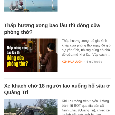
Thắp hương xong bao lâu thì đóng cửa
phòng thờ?
Thắp hương xong, có gia đình
khép cửa phòng thờ ngay để giữ
sự yên tĩnh, nhưng cũng có nhà
để cửa mở khá lâu. Vậy cách…
XEM MUA LUÔN
-
6 giờ trước
Xe khách chở 18 người lao xuống hố sâu ở
Quảng Trị
Khi lưu thông trên tuyến đường
tránh lũ BOT qua địa bàn xã
Ninh Châu (Quảng Trị), chiếc xe
khách bất ngờ mất lái, lao