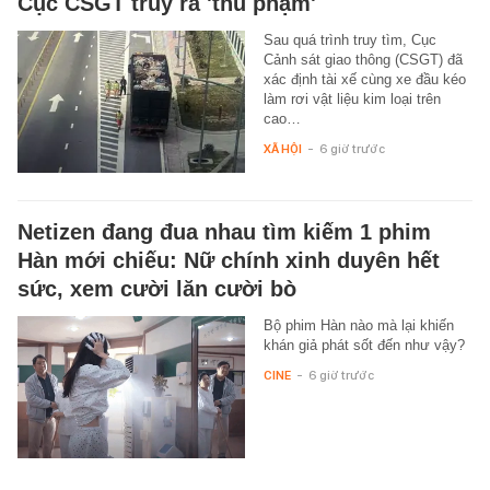
Cục CSGT truy ra 'thủ phạm'
Sau quá trình truy tìm, Cục
Cảnh sát giao thông (CSGT) đã
xác định tài xế cùng xe đầu kéo
làm rơi vật liệu kim loại trên
cao…
XÃ HỘI
-
6 giờ trước
Netizen đang đua nhau tìm kiếm 1 phim
Hàn mới chiếu: Nữ chính xinh duyên hết
sức, xem cười lăn cười bò
Bộ phim Hàn nào mà lại khiến
khán giả phát sốt đến như vậy?
CINE
-
6 giờ trước