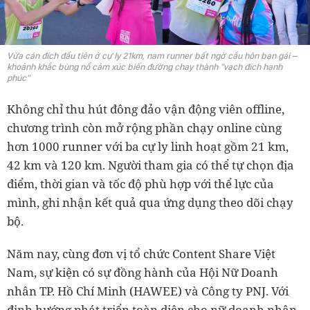
Vừa cán đích đầu tiên ở cự ly 21km, nam runner bất ngờ cầu hôn bạn gái –
khoảnh khắc bùng nổ cảm xúc biến đường chạy thành "vạch đích hạnh
phúc"
Không chỉ thu hút đông đảo vận động viên offline,
chương trình còn mở rộng phần chạy online cùng
hơn 1000 runner với ba cự ly linh hoạt gồm 21 km,
42 km và 120 km. Người tham gia có thể tự chọn địa
điểm, thời gian và tốc độ phù hợp với thể lực của
mình, ghi nhận kết quả qua ứng dụng theo dõi chạy
bộ.
Năm nay, cùng đơn vị tổ chức Content Share Việt
Nam, sự kiện có sự đồng hành của Hội Nữ Doanh
nhân TP. Hồ Chí Minh (HAWEE) và Công ty PNJ. Với
định hướng phát triển toàn diện cho nữ doanh nhân,