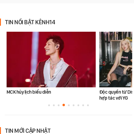
TIN NỔI BẬT KÊNH14
MCK hủy lịch biểu diễn
Độc quyền từ Di
hợp tác với YG
TIN MỚI CẬP NHẬT