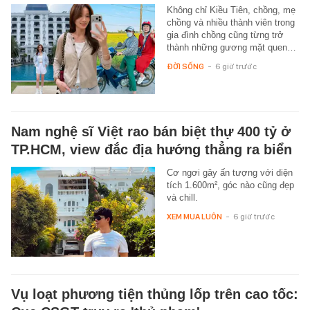
Không chỉ Kiều Tiên, chồng, mẹ
chồng và nhiều thành viên trong
gia đình chồng cũng từng trở
thành những gương mặt quen…
ĐỜI SỐNG
-
6 giờ trước
Nam nghệ sĩ Việt rao bán biệt thự 400 tỷ ở
TP.HCM, view đắc địa hướng thẳng ra biển
Cơ ngơi gây ấn tượng với diện
tích 1.600m², góc nào cũng đẹp
và chill.
XEM MUA LUÔN
-
6 giờ trước
Vụ loạt phương tiện thủng lốp trên cao tốc: