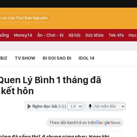
n ào của Thư Đan Nguyễn
 sống
Money.14
Ăn - Chơi - Đi
Xã hội
Sức khỏe
Tek-life
Học
BIZ
TV SHOW
ĐI SOI SAO ĐI
IDOL 14
Quen Lý Bình 1 tháng đã
 kết hôn
3:01
Nghe đọc bài
Theo dõi Kenh14.vn trên
cũng đã sống thử, ở chung cùng nhau. Ngay khi