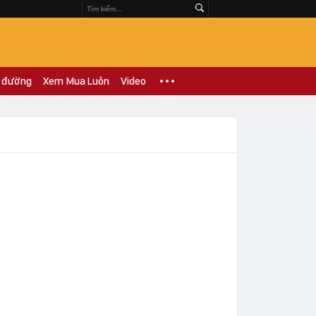
 đường
Xem Mua Luôn
Video