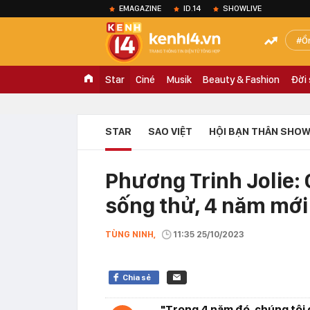
EMAGAZINE
ID.14
SHOWLIVE
Ồ
Star
Ciné
Musik
Beauty & Fashion
Đời
STAR
SAO VIỆT
HỘI BẠN THÂN SHOW
Phương Trinh Jolie: 
sống thử, 4 năm mới
TÙNG NINH,
11:35 25/10/2023
Chia sẻ
"Trong 4 năm đó, chúng tôi 