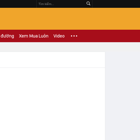
 đường
Xem Mua Luôn
Video