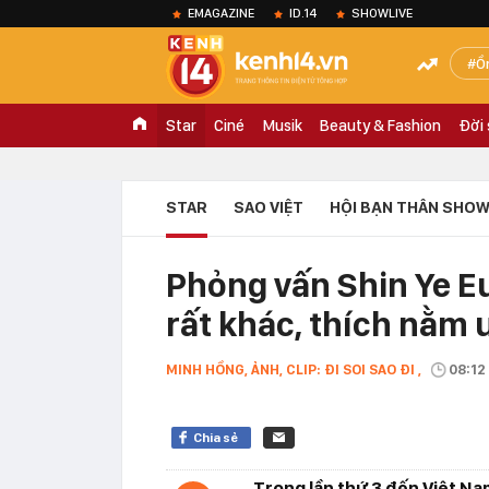
EMAGAZINE
ID.14
SHOWLIVE
Ồ
Star
Ciné
Musik
Beauty & Fashion
Đời
STAR
SAO VIỆT
HỘI BẠN THÂN SHOW
Phỏng vấn Shin Ye E
rất khác, thích nằm
MINH HỒNG, ẢNH, CLIP: ĐI SOI SAO ĐI ,
08:12
Chia sẻ
Trong lần thứ 3 đến Việt Na