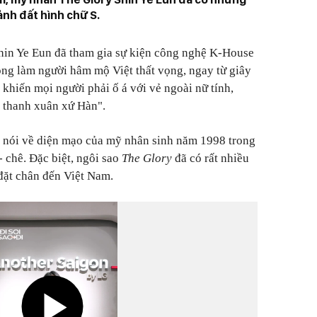
ảnh đất hình chữ S.
Shin Ye Eun đã tham gia sự kiện công nghệ K-House
ng làm người hâm mộ Việt thất vọng, ngay từ giây
 khiến mọi người phải ố á với vẻ ngoài nữ tính,
 thanh xuân xứ Hàn".
để nói về diện mạo của mỹ nhân sinh năm 1998 trong
 chê. Đặc biệt, ngôi sao
The Glory
đã có rất nhiều
 đặt chân đến Việt Nam.