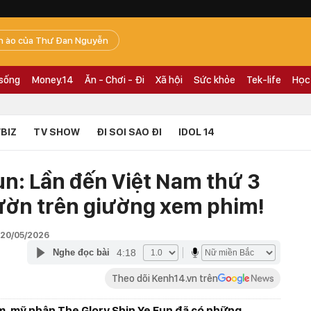
n ào của Thư Đan Nguyễn
 sống
Money.14
Ăn - Chơi - Đi
Xã hội
Sức khỏe
Tek-life
Học
BIZ
TV SHOW
ĐI SOI SAO ĐI
IDOL 14
un: Lần đến Việt Nam thứ 3
 ườn trên giường xem phim!
 20/05/2026
4:18
Nghe đọc bài
Theo dõi Kenh14.vn trên
m, mỹ nhân The Glory Shin Ye Eun đã có những