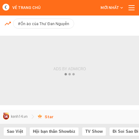
VỀ TRANG CHỦ
MỚI NHẤT
MỚI NHẤT
#Ồn ào của Thư Đan Nguyễn
Xem thêm
Star
Sao Việt
Hội bạn thân Showbiz
TV Show
Đi Soi Sao Đi