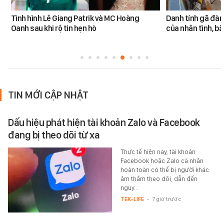
Tình hình Lê Giang Patrik và MC Hoàng
Danh tính gã đàn
Oanh sau khi rộ tin hẹn hò
của nhân tình, b
TIN MỚI CẬP NHẬT
Dấu hiệu phát hiện tài khoản Zalo và Facebook
đang bị theo dõi từ xa
Thực tế hiện nay, tài khoản
Facebook hoặc Zalo cá nhân
hoàn toàn có thể bị người khác
âm thầm theo dõi, dẫn đến
nguy…
TEK-LIFE
-
7 giờ trước