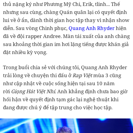
thủ nặng ký như Phương Mỹ Chi, Erik, tlinh... Thế
nhưng sau cùng, chàng Quán quân lại có quyết định
lui về ở ẩn, dành thời gian học tập thay vì nhận show
diễn. Sau vòng Chinh phục,
Quang Anh Rhyder
hiện
đã về đội rapper Andree. Màn tái xuất của anh chàng
sau khoảng thời gian im hơi lặng tiếng được khán giả
đặt nhiều kỳ vọng.
Trong buổi chia sẻ với chúng tôi, Quang Anh Rhyder
trải lòng về chuyện thi đấu ở
Rap Việt
mùa 3 cũng
như cập nhật về cuộc sống hiện tại sau 10 năm
rời
Giọng Hát Việt Nhí
. Anh khẳng định chưa bao giờ
hối hận về quyết định tạm gác lại nghệ thuật khi
đang được chú ý để tập trung cho việc học tập.