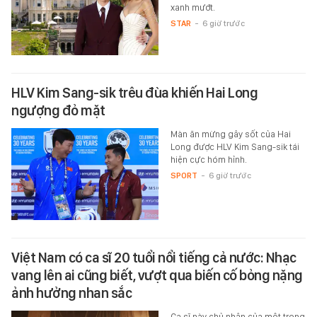
xanh mướt.
STAR
-
6 giờ trước
HLV Kim Sang-sik trêu đùa khiến Hai Long
ngượng đỏ mặt
Màn ăn mừng gây sốt của Hai
Long được HLV Kim Sang-sik tái
hiện cực hóm hỉnh.
SPORT
-
6 giờ trước
Việt Nam có ca sĩ 20 tuổi nổi tiếng cả nước: Nhạc
vang lên ai cũng biết, vượt qua biến cố bỏng nặng
ảnh hưởng nhan sắc
Ca sĩ này chủ nhân của một trong