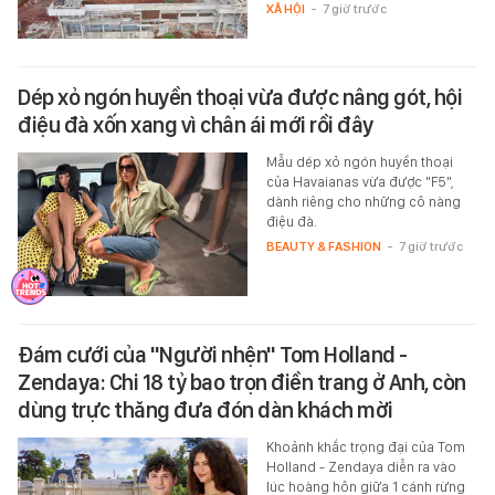
XÃ HỘI
-
7 giờ trước
Dép xỏ ngón huyền thoại vừa được nâng gót, hội
điệu đà xốn xang vì chân ái mới rồi đây
Mẫu dép xỏ ngón huyền thoại
của Havaianas vừa được "F5",
dành riêng cho những cô nàng
điệu đà.
BEAUTY & FASHION
-
7 giờ trước
Đám cưới của "Người nhện" Tom Holland -
Zendaya: Chi 18 tỷ bao trọn điền trang ở Anh, còn
dùng trực thăng đưa đón dàn khách mời
Khoảnh khắc trọng đại của Tom
Holland - Zendaya diễn ra vào
lúc hoàng hôn giữa 1 cánh rừng