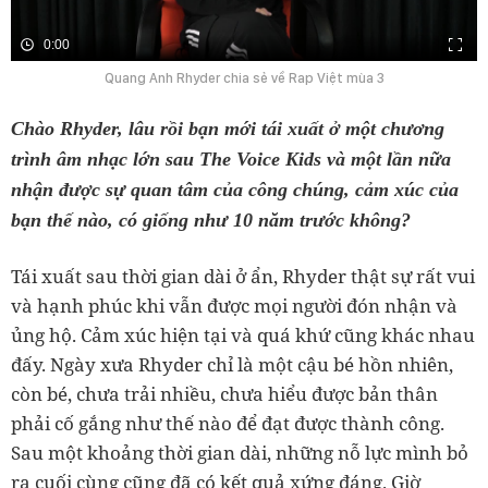
0:00
Quang Anh Rhyder chia sẻ về Rap Việt mùa 3
Chào Rhyder, lâu rồi bạn mới tái xuất ở một chương
trình âm nhạc lớn sau The Voice Kids và một lần nữa
nhận được sự quan tâm của công chúng, cảm xúc của
bạn thế nào, có giống như 10 năm trước không?
Tái xuất sau thời gian dài ở ẩn, Rhyder thật sự rất vui
và hạnh phúc khi vẫn được mọi người đón nhận và
ủng hộ. Cảm xúc hiện tại và quá khứ cũng khác nhau
đấy. Ngày xưa Rhyder chỉ là một cậu bé hồn nhiên,
còn bé, chưa trải nhiều, chưa hiểu được bản thân
phải cố gắng như thế nào để đạt được thành công.
Sau một khoảng thời gian dài, những nỗ lực mình bỏ
ra cuối cùng cũng đã có kết quả xứng đáng. Giờ