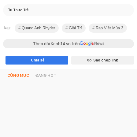
Trí Thức Trẻ
Tags
Quang Anh Rhyder
Giải Trí
Rap Việt Mùa 3
Theo dõi Kenh14.vn trên
Chia sẻ
Sao chép link
CÙNG MỤC
ĐANG HOT