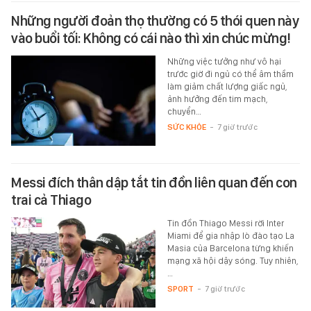
Những người đoản thọ thường có 5 thói quen này
vào buổi tối: Không có cái nào thì xin chúc mừng!
Những việc tưởng như vô hại
trước giờ đi ngủ có thể âm thầm
làm giảm chất lượng giấc ngủ,
ảnh hưởng đến tim mạch,
chuyển…
SỨC KHỎE
-
7 giờ trước
Messi đích thân dập tắt tin đồn liên quan đến con
trai cả Thiago
Tin đồn Thiago Messi rời Inter
Miami để gia nhập lò đào tạo La
Masia của Barcelona từng khiến
mạng xã hội dậy sóng. Tuy nhiên,
…
SPORT
-
7 giờ trước