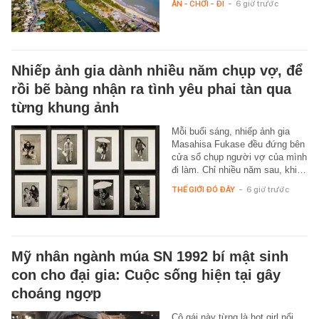
ĂN - CHƠI - ĐI
-
6 giờ trước
Nhiếp ảnh gia dành nhiều năm chụp vợ, để
rồi bẽ bàng nhận ra tình yêu phai tàn qua
từng khung ảnh
Mỗi buổi sáng, nhiếp ảnh gia
Masahisa Fukase đều đứng bên
cửa sổ chụp người vợ của mình
đi làm. Chỉ nhiều năm sau, khi…
THẾ GIỚI ĐÓ ĐÂY
-
6 giờ trước
Mỹ nhân ngành múa SN 1992 bí mật sinh
con cho đại gia: Cuộc sống hiện tại gây
choáng ngợp
Cô gái này từng là hot girl nổi