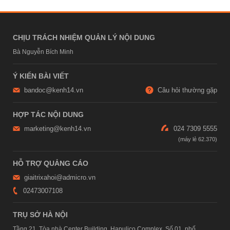
CHỊU TRÁCH NHIỆM QUẢN LÝ NỘI DUNG
Bà Nguyễn Bích Minh
Ý KIẾN BÀI VIẾT
bandoc@kenh14.vn
Câu hỏi thường gặp
HỢP TÁC NỘI DUNG
marketing@kenh14.vn
024 7309 5555
HỖ TRỢ QUẢNG CÁO
giaitrixahoi@admicro.vn
02473007108
TRỤ SỞ HÀ NỘI
Tầng 21, Tòa nhà Center Building, Hapulico Complex, Số 01, phố