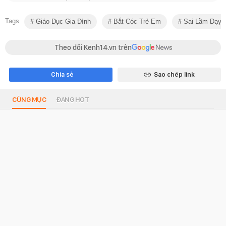
Tags
Giáo Dục Gia Đình
Bắt Cóc Trẻ Em
Sai Lầm Dạy 
Theo dõi Kenh14.vn trên
Chia sẻ
Sao chép link
CÙNG MỤC
ĐANG HOT