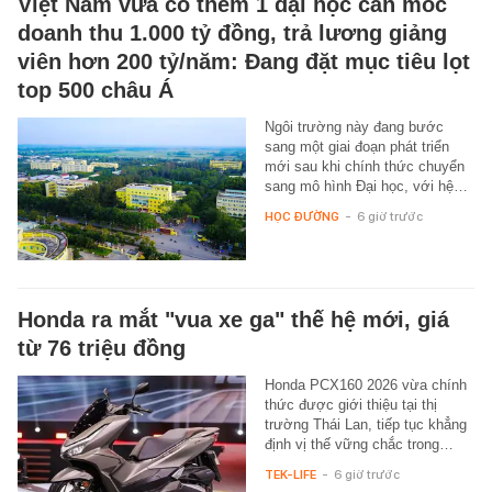
Việt Nam vừa có thêm 1 đại học cán mốc
doanh thu 1.000 tỷ đồng, trả lương giảng
viên hơn 200 tỷ/năm: Đang đặt mục tiêu lọt
top 500 châu Á
Ngôi trường này đang bước
sang một giai đoạn phát triển
mới sau khi chính thức chuyển
sang mô hình Đại học, với hệ…
HỌC ĐƯỜNG
-
6 giờ trước
Honda ra mắt "vua xe ga" thế hệ mới, giá
từ 76 triệu đồng
Honda PCX160 2026 vừa chính
thức được giới thiệu tại thị
trường Thái Lan, tiếp tục khẳng
định vị thế vững chắc trong…
TEK-LIFE
-
6 giờ trước