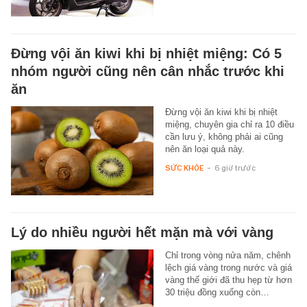
Đừng vội ăn kiwi khi bị nhiệt miệng: Có 5
nhóm người cũng nên cân nhắc trước khi
ăn
Đừng vội ăn kiwi khi bị nhiệt
miệng, chuyên gia chỉ ra 10 điều
cần lưu ý, không phải ai cũng
nên ăn loại quả này.
SỨC KHỎE
-
6 giờ trước
Lý do nhiều người hết mặn mà với vàng
Chỉ trong vòng nửa năm, chênh
lệch giá vàng trong nước và giá
vàng thế giới đã thu hẹp từ hơn
30 triệu đồng xuống còn…