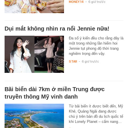
MONEY.14
-
6 giờ trước
Dụi mắt không nhìn ra nổi Jennie nữa!
Đa số ý kiến đều cho rằng đây là
một trong những lần hiếm hoi
Jennie tụt phong độ thời trang
nghiêm trọng đến vậy.
STAR
-
6 giờ trước
Bãi biển dài 7km ở miền Trung được
truyền thông Mỹ vinh danh
Từ bãi biển ít được biết đến, Mỹ
Khê, Quảng Ngãi đang được
chú ý trên bản đồ du lịch quốc tế
khi Lonely Planet – cẩm nang…