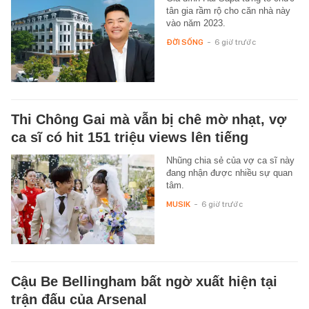
tân gia rầm rộ cho căn nhà này
vào năm 2023.
ĐỜI SỐNG
-
6 giờ trước
Thi Chông Gai mà vẫn bị chê mờ nhạt, vợ
ca sĩ có hit 151 triệu views lên tiếng
Nhũng chia sẻ của vợ ca sĩ này
đang nhận được nhiều sự quan
tâm.
MUSIK
-
6 giờ trước
Cậu Be Bellingham bất ngờ xuất hiện tại
trận đấu của Arsenal