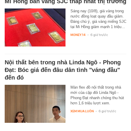
Mi Hồng bán vàng SJC thấp nhất thị trường
Sáng nay (10/8), giá vàng trong
nước đồng loạt quay đầu giảm.
Đáng chú ý, giá vàng miếng SJC
tại Mi Hồng giảm mạnh 1 triệu…
MONEY.14
-
6 giờ trước
Nội thất bên trong nhà Linda Ngô - Phong
Đạt: Bóc giá đến đâu dân tình "váng đầu"
đến đó
Màn flex đồ nội thất trong nhà
mới của cặp đôi Linda Ngô -
Phong Đạt nhanh chóng thu hút
hơn 1,6 triệu lượt xem.
XEM MUA LUÔN
-
6 giờ trước