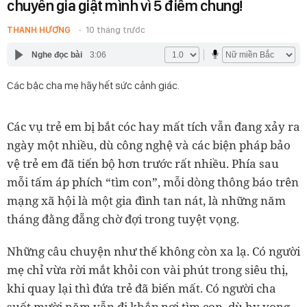
chuyên gia giật mình vì 5 điểm chung!
THANH HƯƠNG
10 tháng trước
Nghe đọc bài
3:06
Các bậc cha mẹ hãy hết sức cảnh giác.
Các vụ trẻ em bị bắt cóc hay mất tích vẫn đang xảy ra
ngày một nhiều, dù công nghệ và các biện pháp bảo
vệ trẻ em đã tiến bộ hơn trước rất nhiều. Phía sau
mỗi tấm áp phích “tìm con”, mỗi dòng thông báo trên
mạng xã hội là một gia đình tan nát, là những năm
tháng đằng đẵng chờ đợi trong tuyệt vọng.
Những câu chuyện như thế không còn xa lạ. Có người
mẹ chỉ vừa rời mắt khỏi con vài phút trong siêu thị,
khi quay lại thì đứa trẻ đã biến mất. Có người cha
suốt mười năm vẫn đi khắp nơi tìm con, dù hy vọng