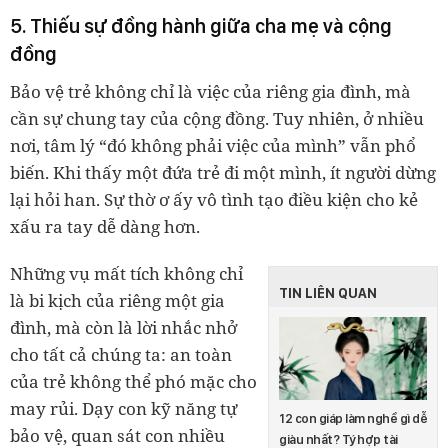
5. Thiếu sự đồng hành giữa cha mẹ và cộng
đồng
Bảo vệ trẻ không chỉ là việc của riêng gia đình, mà
cần sự chung tay của cộng đồng. Tuy nhiên, ở nhiều
nơi, tâm lý “đó không phải việc của mình” vẫn phổ
biến. Khi thấy một đứa trẻ đi một mình, ít người dừng
lại hỏi han. Sự thờ ơ ấy vô tình tạo điều kiện cho kẻ
xấu ra tay dễ dàng hơn.
Những vụ mất tích không chỉ
TIN LIÊN QUAN
là bi kịch của riêng một gia
đình, mà còn là lời nhắc nhở
cho tất cả chúng ta: an toàn
của trẻ không thể phó mặc cho
may rủi. Dạy con kỹ năng tự
12 con giáp làm nghề gì dễ
bảo vệ, quan sát con nhiều
giàu nhất? Tý hợp tài