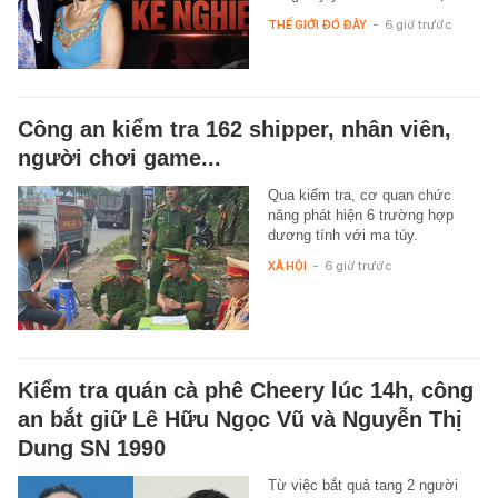
THẾ GIỚI ĐÓ ĐÂY
-
6 giờ trước
Công an kiểm tra 162 shipper, nhân viên,
người chơi game...
Qua kiểm tra, cơ quan chức
năng phát hiện 6 trường hợp
dương tính với ma túy.
XÃ HỘI
-
6 giờ trước
Kiểm tra quán cà phê Cheery lúc 14h, công
an bắt giữ Lê Hữu Ngọc Vũ và Nguyễn Thị
Dung SN 1990
Từ việc bắt quả tang 2 người