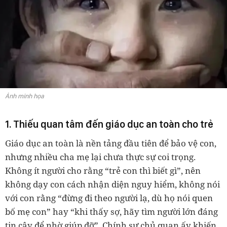
Ảnh minh họa
1. Thiếu quan tâm đến giáo dục an toàn cho trẻ
Giáo dục an toàn là nền tảng đầu tiên để bảo vệ con,
nhưng nhiều cha mẹ lại chưa thực sự coi trọng.
Không ít người cho rằng “trẻ con thì biết gì”, nên
không dạy con cách nhận diện nguy hiểm, không nói
với con rằng “đừng đi theo người lạ, dù họ nói quen
bố mẹ con” hay “khi thấy sợ, hãy tìm người lớn đáng
tin cậy để nhờ giúp đỡ”. Chính sự chủ quan ấy khiến