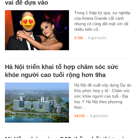
vai để dựa vào
Trong 1 thập kỷ qua, sự nghiệp
của Ariana Grande cất cánh
nhưng cô cũng đối mặt với rất
nhiều biến cố.
STAR
-
6 giờ trước
Hà Nội triển khai tổ hợp chăm sóc sức
khỏe người cao tuổi rộng hơn 9ha
Hà Nội đề xuất xây dựng Dự án
Khu phức hợp y tế - Chăm sóc
sức khỏe người cao tuổi - Đại
học Y Hà Nội theo phương
thức…
XÃ HỘI
-
6 giờ trước