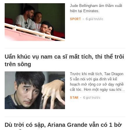
Jude Bellingham âm thầm xuất
hiện tại Emirates.
SPORT
-
6 giờ trước
Uẩn khúc vụ nam ca sĩ mất tích, thi thể trôi
trên sông
Trước khi mất tích, Tae Dragon
5 vẫn nói với gia đình về kế
hoạch mở rộng cơ sở dạy nghề
cắt tóc. Hơn một ngày sau khi…
STAR
-
6 giờ trước
Dù trời có sập, Ariana Grande vẫn có 1 bờ