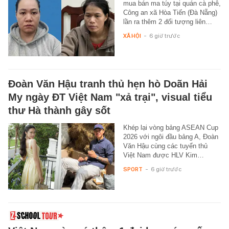
mua bán ma túy tại quán cà phê,
Công an xã Hòa Tiến (Đà Nẵng)
lần ra thêm 2 đối tượng liên…
XÃ HỘI
-
6 giờ trước
Đoàn Văn Hậu tranh thủ hẹn hò Doãn Hải
My ngày ĐT Việt Nam "xả trại", visual tiểu
thư Hà thành gây sốt
Khép lại vòng bảng ASEAN Cup
2026 với ngôi đầu bảng A, Đoàn
Văn Hậu cùng các tuyển thủ
Việt Nam được HLV Kim…
SPORT
-
6 giờ trước