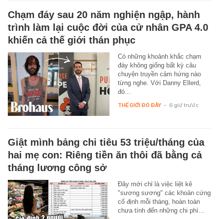
Chạm đáy sau 20 năm nghiện ngập, hành
trình làm lại cuộc đời của cử nhân GPA 4.0
khiến cả thế giới thán phục
Có những khoảnh khắc chạm
đáy không giống bất kỳ câu
chuyện truyền cảm hứng nào
từng nghe. Với Danny Ellerd,
đó…
THẾ GIỚI ĐÓ ĐÂY
-
6 giờ trước
Giật mình bảng chi tiêu 53 triệu/tháng của
hai mẹ con: Riêng tiền ăn thôi đã bằng cả
tháng lương công sở
Đây mới chỉ là việc liệt kê
"sương sương" các khoản cứng
cố định mỗi tháng, hoàn toàn
chưa tính đến những chi phí…