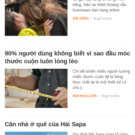
tiếng, hiện tại thỉnh thoảng vẫn
livestream bán hàng online.
ĐỜI SỐNG
-
6 giờ trước
90% người dùng không biết vì sao đầu móc
thước cuộn luôn lỏng lẻo
Chi tiết khiến nhiều người tưởng
chiếc thước cuộn đã bị hỏng
thực chất lại là một thiết kế có
chủ ý.
XEM MUA LUÔN
-
6 giờ trước
Căn nhà ở quê của Hải Sapa
Gia đình Hải Sapa từng tổ chức