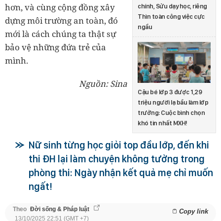
hơn, và cùng cộng đồng xây
chính, Sửu dạy học, riêng
Thìn toàn công việc cực
dựng môi trường an toàn, đó
ngầu
mới là cách chúng ta thật sự
bảo vệ những đứa trẻ của
mình.
Nguồn: Sina
Cậu bé lớp 3 được 1,29
triệu người lạ bầu làm lớp
trưởng: Cuộc bình chọn
khó tin nhất MXH!
Nữ sinh từng học giỏi top đầu lớp, đến khi
thi ĐH lại làm chuyện không tưởng trong
phòng thi: Ngày nhận kết quả mẹ chỉ muốn
ngất!
Theo
Đời sống & Pháp luật
Copy link
13/10/2025 22:51 (GMT +7)