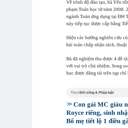
Về trình độ đào tạo, bà Yến 
phạm Toán học từ năm 2008. 2 
ngành Toán ứng dụng tại ĐH To
này tiếp tục được cấp bằng Tiế
Hiện các hướng nghiên cứu của 
bài toán chấp nhận tách, thuật
Bà đã nghiệm thu được 4 đề tà
với vai trò chủ nhiệm. Song s
học được đăng tải trên tạp c
Theo
Đời sống & Pháp luật
Con gái MC giàu nh
Royce riêng, sinh nh
Bố mẹ tiết lộ 1 điều 