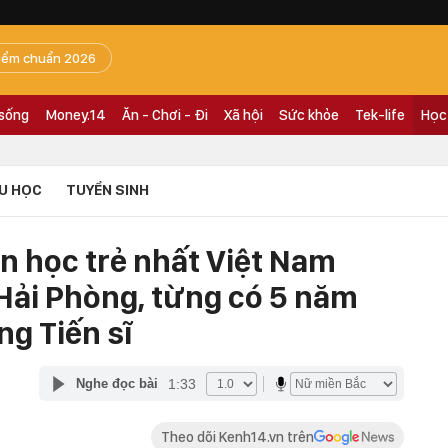
iểm chuẩn 2026
 sống
Money.14
Ăn - Chơi - Đi
Xã hội
Sức khỏe
Tek-life
Học
U HỌC
TUYỂN SINH
n học trẻ nhất Việt Nam
Hải Phòng, từng có 5 năm
ng Tiến sĩ
1:33
Nghe đọc bài
Theo dõi Kenh14.vn trên