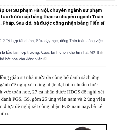
iệp ĐH Sư phạm Hà Nội, chuyên ngành sư phạm
p tục được cấp bằng thạc sĩ chuyên ngành Toán
I, Pháp. Sau đó, bà được công nhận bằng Tiến sĩ
ất? Tý hợp tài chính, Sửu dạy học, riêng Thìn toàn công việc
i lạ bầu làm lớp trưởng: Cuộc bình chọn khó tin nhất MXH!
 bó bột hóa vận động viên
đồng giáo sư nhà nước đã công bố danh sách ứng
gành đề nghị xét công nhận đạt tiêu chuẩn chức
h vực toán học, 27 cá nhân được HĐGS đề nghị xét
c danh PGS, GS, gồm 25 ứng viên nam và 2 ứng viên
ên được đề nghị xét công nhận PGS năm nay, bà Lê
uổi).