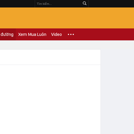
 đường
Xem Mua Luôn
Video