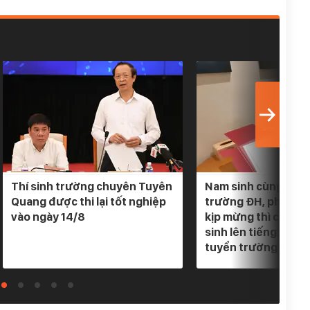
Thí sinh trường chuyên Tuyên
Nam sinh cùng lúc 
Quang được thi lại tốt nghiệp
trường ĐH, phụ hu
vào ngày 14/8
kịp mừng thì cơ qu
sinh lên tiếng: "Em
tuyển trường nào"