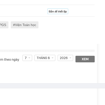
Bấm để thiết lập
 PGS
Viện Toán học
7
THÁNG 8
2026
XEM
m theo ngày