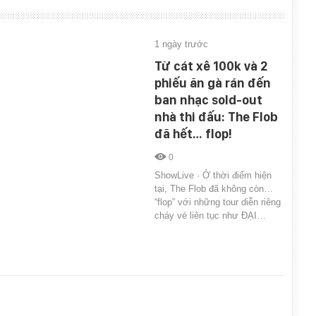
1 ngày trước
Từ cát xê 100k và 2
phiếu ăn gà rán đến
ban nhạc sold-out
nhà thi đấu: The Flob
đã hết… flop!
0
ShowLive · Ở thời điểm hiện
tại, The Flob đã không còn…
“flop” với những tour diễn riêng
cháy vé liên tục như ĐẠI…