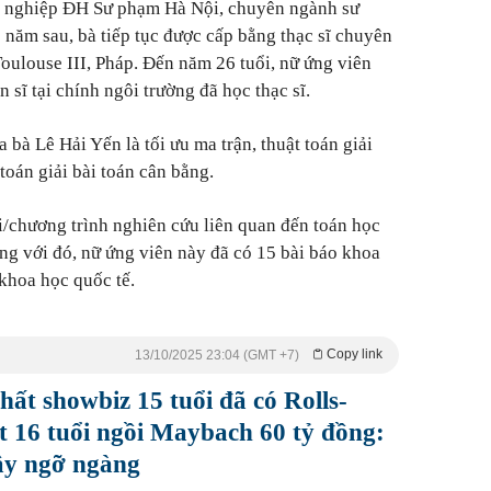
tốt nghiệp ĐH Sư phạm Hà Nội, chuyên ngành sư
năm sau, bà tiếp tục được cấp bằng thạc sĩ chuyên
ulouse III, Pháp. Đến năm 26 tuổi, nữ ứng viên
n sĩ tại chính ngôi trường đã học thạc sĩ.
bà Lê Hải Yến là tối ưu ma trận, thuật toán giải
 toán giải bài toán cân bằng.
i/chương trình nghiên cứu liên quan đến toán học
ong với đó, nữ ứng viên này đã có 15 bài báo khoa
hí khoa học quốc tế.
Copy link
13/10/2025 23:04 (GMT +7)
ất showbiz 15 tuổi đã có Rolls-
ật 16 tuổi ngồi Maybach 60 tỷ đồng:
gây ngỡ ngàng