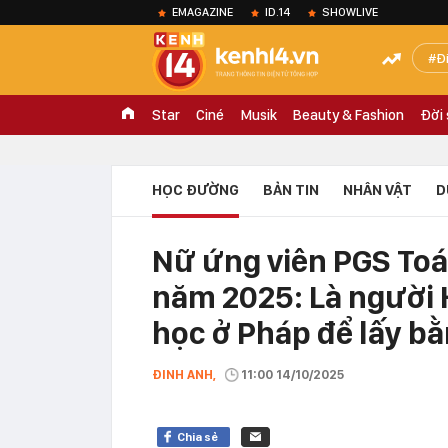
EMAGAZINE
ID.14
SHOWLIVE
Đ
Star
Ciné
Musik
Beauty & Fashion
Đời
HỌC ĐƯỜNG
BẢN TIN
NHÂN VẬT
D
Nữ ứng viên PGS Toá
năm 2025: Là người 
học ở Pháp để lấy bằ
ĐINH ANH,
11:00 14/10/2025
Chia sẻ