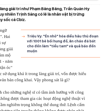
làng giải trí như Phạm Băng Băng, Trần Quán Hy
uy nhiên Trịnh Sảng có lẽ là nhân vật bị trừng
y sốc cả Cbiz.
 ngữ
Triệu Vy: "Én nhỏ" hóa diều hâu thủ đoạn
". Hai
với 1001 bê bối hung đồ, ăn cháo đá bát
i sự
cho đến làm "tiểu tam" và quả báo đến
àng giải
muộn
hâm mộ
21 - năm
tận óc"
c sử dụng khá ít trong làng giải trí, vốn được hiểu
văn bản công khai. Vậy phong sát là gì?
nh cho những nghệ sĩ có tầm ảnh hưởng với công
không được tham gia các hoạt động nghệ thuật vì
 lầm nghiêm trọng không thể dung thứ. Lệnh cấm
 phương tiện truyền thông không được phép phát