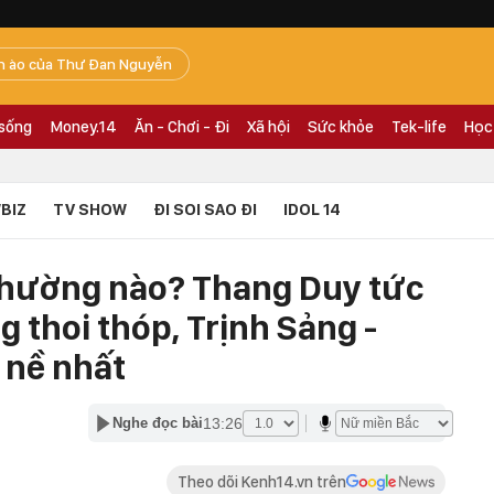
n ào của Thư Đan Nguyễn
 sống
Money.14
Ăn - Chơi - Đi
Xã hội
Sức khỏe
Tek-life
Học
BIZ
TV SHOW
ĐI SOI SAO ĐI
IDOL 14
nhường nào? Thang Duy tức
 thoi thóp, Trịnh Sảng -
 nề nhất
13:26
Nghe đọc bài
Theo dõi Kenh14.vn trên