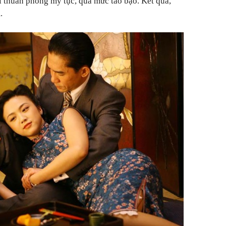
i thuần phong mỹ tục, quá mức táo bạo. Kết quả,
.