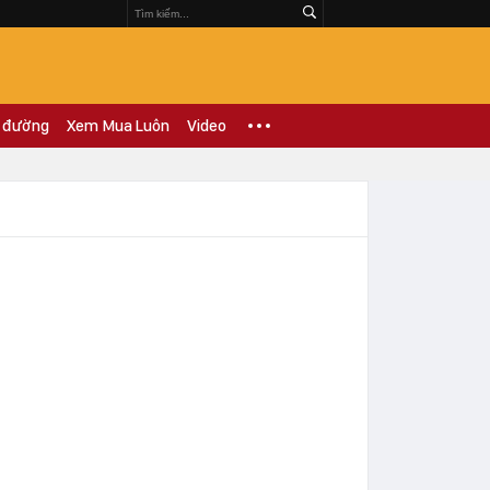
 đường
Xem Mua Luôn
Video