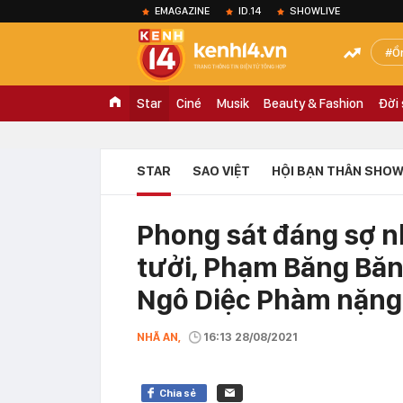
EMAGAZINE
ID.14
SHOWLIVE
Ồ
Star
Ciné
Musik
Beauty & Fashion
Đời
STAR
SAO VIỆT
HỘI BẠN THÂN SHOW
Phong sát đáng sợ 
tưởi, Phạm Băng Băng
Ngô Diệc Phàm nặng
NHÃ AN,
16:13 28/08/2021
Chia sẻ