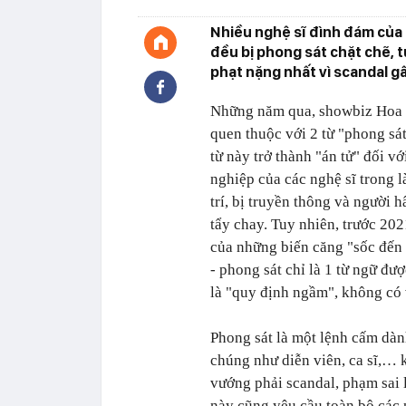
Nhiều nghệ sĩ đình đám của 
đều bị phong sát chặt chẽ, t
phạt nặng nhất vì scandal gâ
Những năm qua, showbiz Hoa
quen thuộc với 2 từ "phong sát
từ này trở thành "án tử" đối vớ
nghiệp của các nghệ sĩ trong l
trí, bị truyền thông và người 
tẩy chay. Tuy nhiên, trước 20
của những biến căng "sốc đến 
- phong sát chỉ là 1 từ ngữ đượ
là "quy định ngầm", không có 
P
hong sát là một lệnh cấm dà
chúng như diễn viên, ca sĩ,… 
vướng phải scandal, phạm sai
này cũng yêu cầu toàn bộ các