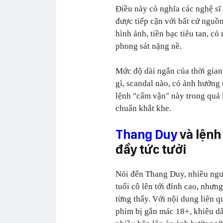
Điều này có nghĩa các nghệ sĩ
được tiếp cận với bất cứ nguồ
hình ảnh, tiền bạc tiêu tan, có 
phong sát nặng nề.
Mức độ dài ngắn của thời gian 
gì, scandal nào, có ảnh hưởng 
lệnh "cấm vận" này trong quá 
chuẩn khắt khe.
Thang Duy
và lệnh
đầy tức tưởi
Nói đến Thang Duy, nhiều ng
tuổi cô lên tới đỉnh cao, nhưn
từng thấy. Với nội dung liên q
phim bị gắn mác 18+, khiêu dâ