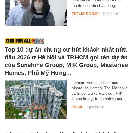
nhiều lần lợi dụng hình thức
thanh toán khi nhận hàng…
THẾ GIỚI ĐÓ ĐÂY
-
2 giờ trước
Top 10 dự án chung cư hút khách nhất nửa
đầu 2026 ở Hà Nội và TP.HCM gọi tên dự án
của Sunshine Group, MIK Group, Masterise
Homes, Phú Mỹ Hưng...
Lumière Essence Park của
Masterise Homes, The Magnolia
và Imperia Sky Park của MIK
Group là một trong những cái…
XÃ HỘI
-
1 giờ trước