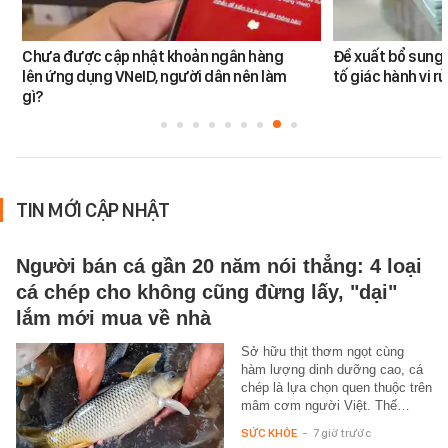
Chưa được cập nhật khoản ngân hàng
Đề xuất bổ sung 
lên ứng dụng VNeID, người dân nên làm
tố giác hành vi rử
gì?
TIN MỚI CẬP NHẬT
Người bán cá gần 20 năm nói thẳng: 4 loại
cá chép cho không cũng đừng lấy, "dại"
lắm mới mua về nhà
Sở hữu thịt thơm ngọt cùng
hàm lượng dinh dưỡng cao, cá
chép là lựa chọn quen thuộc trên
mâm cơm người Việt. Thế…
SỨC KHỎE
-
7 giờ trước