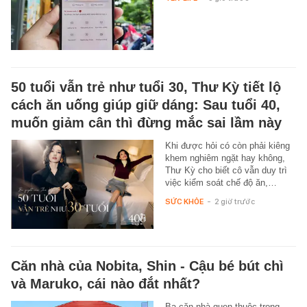
50 tuổi vẫn trẻ như tuổi 30, Thư Kỳ tiết lộ
cách ăn uống giúp giữ dáng: Sau tuổi 40,
muốn giảm cân thì đừng mắc sai lầm này
Khi được hỏi có còn phải kiêng
khem nghiêm ngặt hay không,
Thư Kỳ cho biết cô vẫn duy trì
việc kiểm soát chế độ ăn,…
SỨC KHỎE
-
2 giờ trước
Căn nhà của Nobita, Shin - Cậu bé bút chì
và Maruko, cái nào đắt nhất?
Ba căn nhà quen thuộc trong