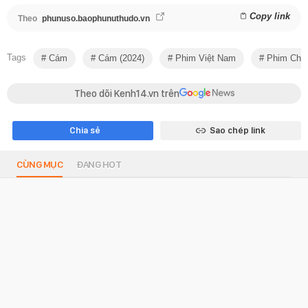
Copy link
Theo
phunuso.baophunuthudo.vn
Tags
Cám
Cám (2024)
Phim Việt Nam
Phim Chiế
Theo dõi Kenh14.vn trên
Chia sẻ
Sao chép link
CÙNG MỤC
ĐANG HOT