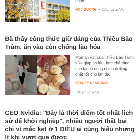
nhọn
HỌC ĐƯỜNG
-
27 phút trước
Đã thấy công thức giữ dáng của Thiều Bảo
Trâm, ăn vào còn chống lão hóa
Món ăn vặt của Thiều Bảo Trâm
vừa giúp no lâu, hạn chế tăng
cân lại bổ sung nhiều dưỡng
chất tốt cho làn da.
BEAUTY & FASHION
-
26 phút trước
CEO Nvidia: "Đây là thời điểm tốt nhất lịch
sử để khởi nghiệp", nhiều người thất bại
chỉ vì mắc kẹt ở 1 ĐIỀU ai cũng hiểu nhưng
ít khi vượt qua được