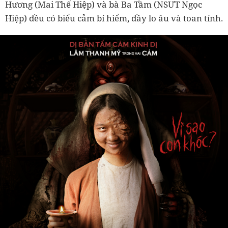
Hương (Mai Thế Hiệp) và bà Ba Tầm (NSƯT Ngọc
Hiệp) đều có biểu cảm bí hiểm, đầy lo âu và toan tính.