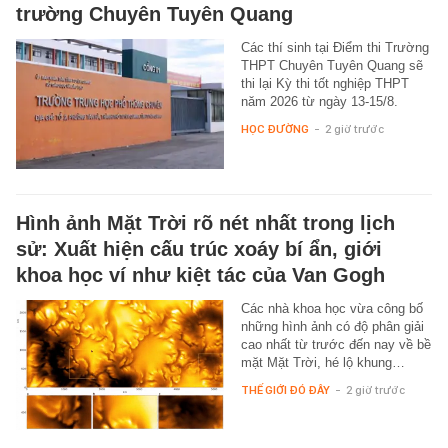
trường Chuyên Tuyên Quang
Các thí sinh tại Điểm thi Trường
THPT Chuyên Tuyên Quang sẽ
thi lại Kỳ thi tốt nghiệp THPT
năm 2026 từ ngày 13-15/8.
HỌC ĐƯỜNG
-
2 giờ trước
Hình ảnh Mặt Trời rõ nét nhất trong lịch
sử: Xuất hiện cấu trúc xoáy bí ẩn, giới
khoa học ví như kiệt tác của Van Gogh
Các nhà khoa học vừa công bố
những hình ảnh có độ phân giải
cao nhất từ trước đến nay về bề
mặt Mặt Trời, hé lộ khung…
THẾ GIỚI ĐÓ ĐÂY
-
2 giờ trước