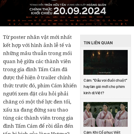
Từ poster nhân vật mới nhất
TIN LIÊN QUAN
kết hợp với hình ảnh lễ tế và
những mâu thuẫn trong mối
quan hệ giữa các thành viên
trong gia đình Tấm Cám đã
được thể hiện ở trailer chính
Cám: "Đầu voi đuôi chuột"
thức trước đó, phim Cám khiến
hay làn gió mới cho phim
người xem đặt câu hỏi phải
kinh dị Việt?
chăng có một thế lực đen tối,
xấu xa đang đứng sau thao
túng các thành viên trong gia
đình Tấm Cám để rồi dẫn đến
Cám: Khi Cổ phục Việt
tấn bi kịch của làng Hương?