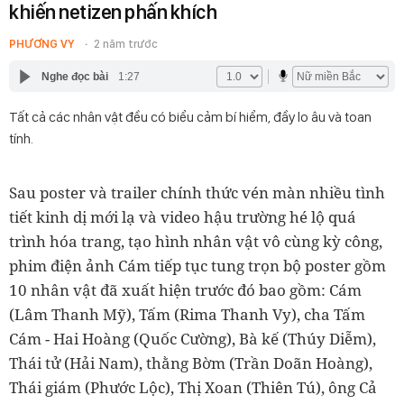
khiến netizen phấn khích
PHƯƠNG VY
2 năm trước
Nghe đọc bài
1:27
Tất cả các nhân vật đều có biểu cảm bí hiểm, đầy lo âu và toan
tính.
Sau poster và trailer chính thức vén màn nhiều tình
tiết kinh dị mới lạ và video hậu trường hé lộ quá
trình hóa trang, tạo hình nhân vật vô cùng kỳ công,
phim điện ảnh Cám tiếp tục tung trọn bộ poster gồm
10 nhân vật đã xuất hiện trước đó bao gồm: Cám
(Lâm Thanh Mỹ), Tấm (Rima Thanh Vy), cha Tấm
Cám - Hai Hoàng (Quốc Cường), Bà kế (Thúy Diễm),
Thái tử (Hải Nam), thằng Bờm (Trần Doãn Hoàng),
Thái giám (Phước Lộc), Thị Xoan (Thiên Tú), ông Cả