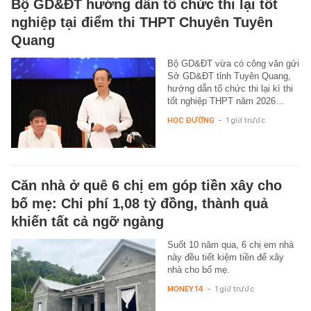
Bộ GD&ĐT hướng dẫn tổ chức thi lại tốt
nghiệp tại điểm thi THPT Chuyên Tuyên
Quang
Bộ GD&ĐT vừa có công văn gửi
Sở GD&ĐT tỉnh Tuyên Quang,
hướng dẫn tổ chức thi lại kì thi
tốt nghiệp THPT năm 2026…
HỌC ĐƯỜNG
-
1 giờ trước
Căn nhà ở quê 6 chị em góp tiền xây cho
bố mẹ: Chi phí 1,08 tỷ đồng, thành quả
khiến tất cả ngỡ ngàng
Suốt 10 năm qua, 6 chị em nhà
này đều tiết kiệm tiền để xây
nhà cho bố mẹ.
MONEY.14
-
1 giờ trước