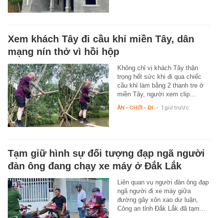
Xem khách Tây đi cầu khỉ miền Tây, dân
mạng nín thở vì hồi hộp
Không chỉ vị khách Tây thận
trọng hết sức khi đi qua chiếc
cầu khỉ làm bằng 2 thanh tre ở
miền Tây, người xem clip…
ĂN - CHƠI - ĐI
-
1 giờ trước
Tạm giữ hình sự đối tượng đạp ngã người
đàn ông đang chạy xe máy ở Đắk Lắk
Liên quan vụ người đàn ông đạp
ngã người đi xe máy giữa
đường gây xôn xao dư luận,
Công an tỉnh Đắk Lắk đã tạm…