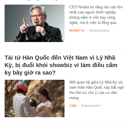
CEO Nvidia tin rằng rào cản lớn
nhất của người khởi nghiệp
không nằm ở vốn hay công
nghệ, mà ở việc lo lắng quá…
MONEY.14
-
16 phút trước
Tài tử Hàn Quốc đến Việt Nam vì Lý Nhã
Kỳ, bị đuổi khỏi showbiz vì làm điều cấm
kỵ bây giờ ra sao?
Mối quan hệ giữa Lý Nhã Kỳ và
nam thần Hàn Quốc này bất ngờ
thu hút sự chú ý của cư dân
mạng.
CINE
-
9 phút trước