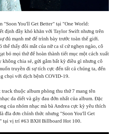
ện "Soon You'll Get Better" tại "One World:
t định đầy khó khăn với Taylor Swift nhưng trên
t sự đủ mạnh mẽ để trình bày trước toàn thế giới.
ó thể thấy đôi mắt của nữ ca sĩ cứ nghẹn ngào, cô
gạt bỏ mọi thứ để hoàn thành tiết mục một cách xuất
uy không chia sẻ, gửi gắm bất kỳ điều gì nhưng cô
uốn truyền đi sự tích cực đến tất cả chúng ta, đến
ng chọi với dịch bệnh COVID-19.
ột track thuộc album phòng thu thứ 7 mang tên
nhạc da diết và gây đau đớn nhất của album. Đặc
iọng của nhóm nhạc mà bà Andrea cực kỳ yêu thích
là đĩa đơn chính thức nhưng "Soon You'll Get
 tại vị trí #63 BXH Billboard Hot 100.