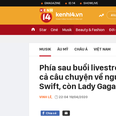
EMAGAZINE
ID.14
SHOWLIVE
A
Star
Ciné
Musik
Beauty & Fashion
Đời
MUSIK
ÂU MỸ
CHÂU Á
VIỆT NAM
Phía sau buổi livest
cả câu chuyện về ng
Swift, còn Lady Gaga
VINH LÊ,
22:04 19/04/2020
Chia sẻ