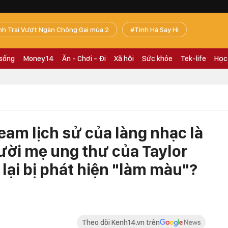
nh Trai Vượt Ngàn Chông Gai mùa 2
Tinh Hà Say Hi
 sống
Money.14
Ăn - Chơi - Đi
Xã hội
Sức khỏe
Tek-life
Học
ream lịch sử của làng nhạc là
ười mẹ ung thư của Taylor
 lại bị phát hiện "làm màu"?
Theo dõi Kenh14.vn trên