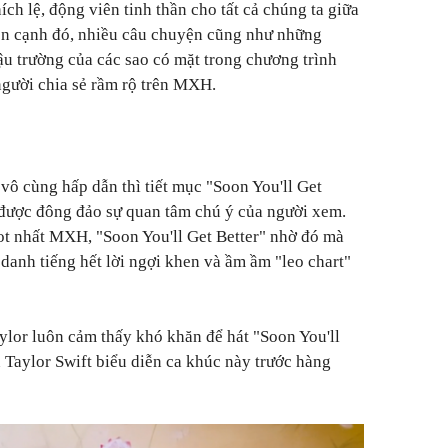
h lệ, động viên tinh thần cho tất cả chúng ta giữa
Bên cạnh đó, nhiều câu chuyện cũng như những
ậu trường của các sao có mặt trong chương trình
gười chia sẻ rầm rộ trên MXH.
vô cùng hấp dẫn thì tiết mục "Soon You'll Get
 được đông đảo sự quan tâm chú ý của người xem.
ot nhất MXH, "Soon You'll Get Better" nhờ đó mà
danh tiếng hết lời ngợi khen và ầm ầm "leo chart"
aylor luôn cảm thấy khó khăn để hát "Soon You'll
ên Taylor Swift biểu diễn ca khúc này trước hàng
?