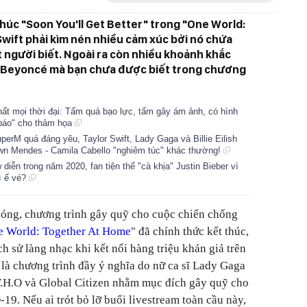
húc "Soon You'll Get Better" trong "One World:
wift phải kìm nén nhiều cảm xúc bởi nó chứa
t người biết. Ngoài ra còn nhiều khoảnh khắc
và Beyoncé mà bạn chưa được biết trong chương
hất mọi thời đại: Tấm quá bạo lực, tấm gây ám ảnh, có hình
m báo" cho thảm họa
erM quá đáng yêu, Taylor Swift, Lady Gaga và Billie Eilish
hawn Mendes - Camila Cabello "nghiêm túc" khác thường!
 diễn trong năm 2020, fan tiện thể "cà khịa" Justin Bieber vì
ì ế vé?
sóng, chương trình gây quỹ cho cuộc chiến chống
 World: Together At Home
" đã chính thức kết thúc,
ch sử làng nhạc khi kết nối hàng triệu khán giả trên
y là chương trình đầy ý nghĩa do nữ ca sĩ Lady Gaga
W.H.O và Global Citizen nhằm mục đích gây quỹ cho
9. Nếu ai trót bỏ lỡ buổi livestream toàn cầu này,