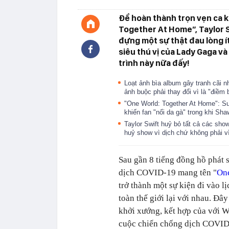
Để hoàn thành trọn vẹn ca k
Together At Home”, Taylor S
đựng một sự thật đau lòng í
siêu thú vị của Lady Gaga 
trình này nữa đấy!
Loạt ảnh bìa album gây tranh cãi n
ảnh buộc phải thay đổi vì là "điề
"One World: Together At Home": Sup
khiến fan "nổi da gà" trong khi S
Taylor Swift huỷ bỏ tất cả các show
huỷ show vì dịch chứ không phải v
Sau gần 8 tiếng đồng hồ phát 
dịch COVID-19 mang tên "
One
trở thành một sự kiện đi vào lị
toàn thế giới lại với nhau. Đâ
khởi xướng, kết hợp của với 
cuộc chiến chống dịch COVID-1