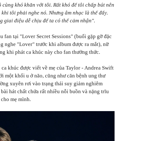
 cùng khó khăn với tôi. Rất khó để tôi chấp bút nên
khi tôi phải nghe nó. Nhưng âm nhạc là thế đấy.
g giai điệu dễ chịu để ta có thể cảm nhận"
.
ều fan tại "Lover Secret Sessions" (buổi gặp gỡ đặc
g nghe "Lover" trước khi album được ra mắt), nữ
òng khi phát ca khúc này cho fan thưởng thức.
 ca khúc được viết về mẹ của Taylor - Andrea Swift
ới một khối u ở não, cũng như căn bệnh ung thư
ường xuyên rơi vào trạng thái suy giảm nghiêm
 bài hát chất chứa rất nhiều nỗi buồn và nặng trĩu
h cho mẹ mình.