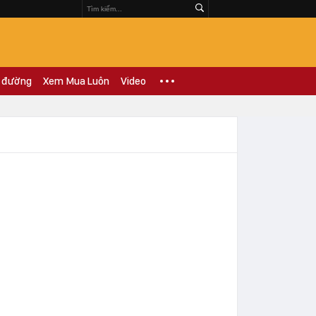
 đường
Xem Mua Luôn
Video