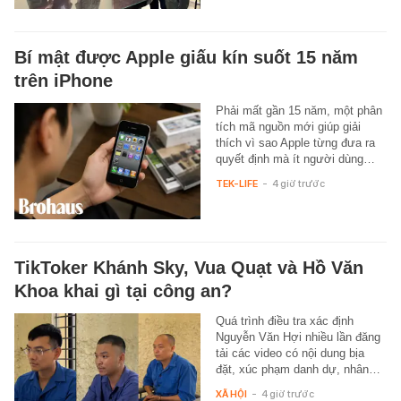
Bí mật được Apple giấu kín suốt 15 năm
trên iPhone
Phải mất gần 15 năm, một phân
tích mã nguồn mới giúp giải
thích vì sao Apple từng đưa ra
quyết định mà ít người dùng…
TEK-LIFE
-
4 giờ trước
TikToker Khánh Sky, Vua Quạt và Hồ Văn
Khoa khai gì tại công an?
Quá trình điều tra xác định
Nguyễn Văn Hợi nhiều lần đăng
tải các video có nội dung bịa
đặt, xúc phạm danh dự, nhân…
XÃ HỘI
-
4 giờ trước