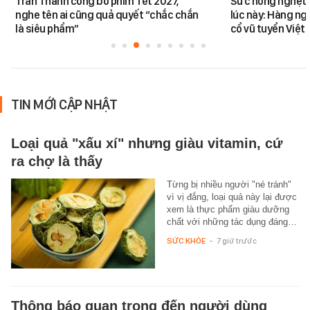
Trấn Thành công bố phim Tết 2027,
Sức nóng nghẹt t
nghe tên ai cũng quả quyết “chắc chắn
lúc này: Hàng ng
là siêu phẩm”
cổ vũ tuyển Việt
TIN MỚI CẬP NHẬT
Loại quả "xấu xí" nhưng giàu vitamin, cứ
ra chợ là thấy
Từng bị nhiều người "né tránh"
vì vị đắng, loại quả này lại được
xem là thực phẩm giàu dưỡng
chất với những tác dụng đáng…
SỨC KHỎE
-
7 giờ trước
Thông báo quan trọng đến người dùng