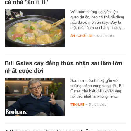
cả nhà "ăn tì tì"
Với toàn những nguyên liệu
quen thuộc, bạn có thể dễ dàng
nấu được món ăn này. Đây là
một món ăn nhẹ nhàng nhưng…
ĂN - CHƠI - ĐI
-
5 giờ trước
Bill Gates cay đắng thừa nhận sai lầm lớn
nhất cuộc đời
Sau hơn nửa thế kỷ gắn với
những thành công vang dội, Bill
Gates cho biết điều khiến ông
hối tiếc nhất lại không liên…
TEK-LIFE
-
5 giờ trước