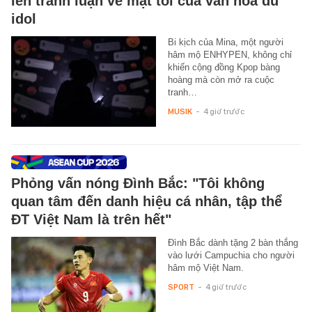
lên tranh luận về mặt tối của văn hóa đu
idol
Bi kịch của Mina, một người
hâm mộ ENHYPEN, không chỉ
khiến cộng đồng Kpop bàng
hoàng mà còn mở ra cuộc
tranh…
MUSIK
-
4 giờ trước
Phỏng vấn nóng Đình Bắc: "Tôi không
quan tâm đến danh hiệu cá nhân, tập thể
ĐT Việt Nam là trên hết"
Đình Bắc dành tặng 2 bàn thắng
vào lưới Campuchia cho người
hâm mộ Việt Nam.
SPORT
-
4 giờ trước