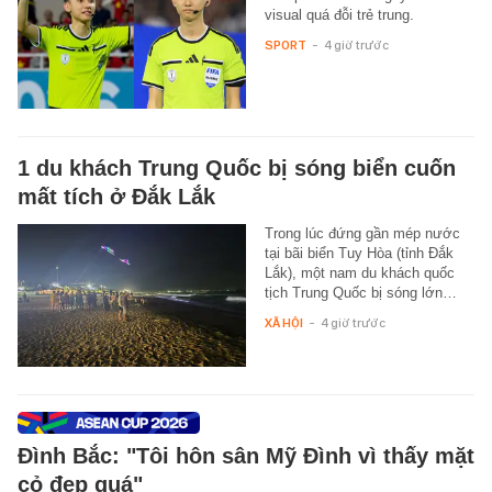
visual quá đỗi trẻ trung.
SPORT
-
4 giờ trước
1 du khách Trung Quốc bị sóng biển cuốn
mất tích ở Đắk Lắk
Trong lúc đứng gần mép nước
tại bãi biển Tuy Hòa (tỉnh Đắk
Lắk), một nam du khách quốc
tịch Trung Quốc bị sóng lớn…
XÃ HỘI
-
4 giờ trước
Đình Bắc: "Tôi hôn sân Mỹ Đình vì thấy mặt
cỏ đẹp quá"