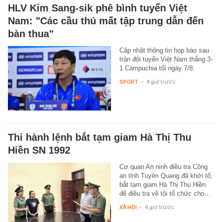
HLV Kim Sang-sik phê bình tuyển Việt
Nam: "Các cầu thủ mất tập trung dẫn đến
bàn thua"
Cập nhật thông tin họp báo sau
trận đội tuyển Việt Nam thắng 3-
1 Campuchia tối ngày 7/8.
SPORT
-
4 giờ trước
Thi hành lệnh bắt tạm giam Hà Thị Thu
Hiền SN 1992
Cơ quan An ninh điều tra Công
an tỉnh Tuyên Quang đã khởi tố,
bắt tạm giam Hà Thị Thu Hiền
để điều tra về tội tổ chức cho…
XÃ HỘI
-
4 giờ trước