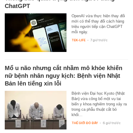
ChatGPT
OpenAI vừa thực hiện thay đổi
mới có thể thay đổi cách hàng
triệu người tiếp cận ChatGPT
mỗi ngày.
TEK-LIFE
-
7 giờ trước
Mổ u não nhưng cắt nhầm mô khỏe khiến
nữ bệnh nhân nguy kịch: Bệnh viện Nhật
Bản lên tiếng xin lỗi
Bệnh viện Đại học Kyoto (Nhật
Bản) vừa công bố một vụ tai
biến y khoa nghiêm trọng xảy ra
trong ca phẫu thuật cắt bỏ
khối…
THẾ GIỚI ĐÓ ĐÂY
-
6 giờ trước