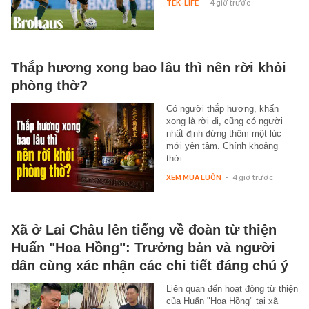
TEK-LIFE
-
4 giờ trước
Thắp hương xong bao lâu thì nên rời khỏi
phòng thờ?
Có người thắp hương, khấn
xong là rời đi, cũng có người
nhất định đứng thêm một lúc
mới yên tâm. Chính khoảng
thời…
XEM MUA LUÔN
-
4 giờ trước
Xã ở Lai Châu lên tiếng về đoàn từ thiện
Huấn "Hoa Hồng": Trưởng bản và người
dân cùng xác nhận các chi tiết đáng chú ý
Liên quan đến hoạt động từ thiện
của Huấn "Hoa Hồng" tại xã