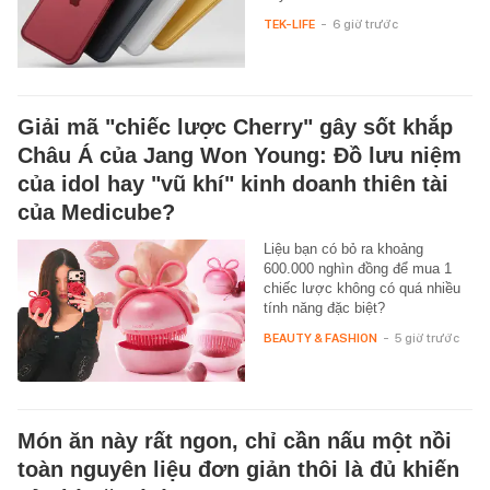
TEK-LIFE
-
6 giờ trước
Giải mã "chiếc lược Cherry" gây sốt khắp
Châu Á của Jang Won Young: Đồ lưu niệm
của idol hay "vũ khí" kinh doanh thiên tài
của Medicube?
Liệu bạn có bỏ ra khoảng
600.000 nghìn đồng để mua 1
chiếc lược không có quá nhiều
tính năng đặc biệt?
BEAUTY & FASHION
-
5 giờ trước
Món ăn này rất ngon, chỉ cần nấu một nồi
toàn nguyên liệu đơn giản thôi là đủ khiến