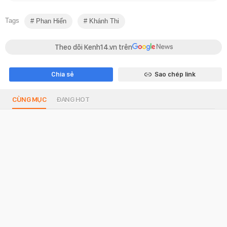
Tags
Phan Hiển
Khánh Thi
Theo dõi Kenh14.vn trên
Chia sẻ
Sao chép link
CÙNG MỤC
ĐANG HOT