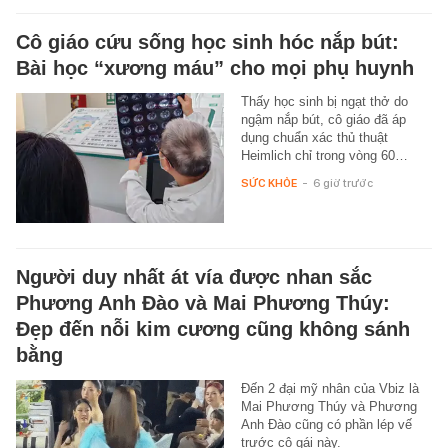
Cô giáo cứu sống học sinh hóc nắp bút:
Bài học “xương máu” cho mọi phụ huynh
Thấy học sinh bị ngạt thở do
ngậm nắp bút, cô giáo đã áp
dụng chuẩn xác thủ thuật
Heimlich chỉ trong vòng 60…
SỨC KHỎE
-
6 giờ trước
Người duy nhất át vía được nhan sắc
Phương Anh Đào và Mai Phương Thúy:
Đẹp đến nỗi kim cương cũng không sánh
bằng
Đến 2 đại mỹ nhân của Vbiz là
Mai Phương Thúy và Phương
Anh Đào cũng có phần lép vế
trước cô gái này.