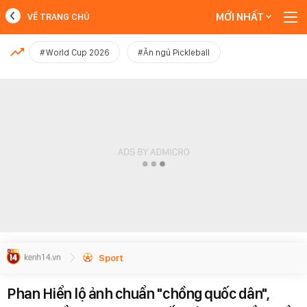
MỚI NHẤT
VỀ TRANG CHỦ
MỚI NHẤT
#World Cup 2026
#Ăn ngủ Pickleball
Xem thêm
Sport
Phan Hiển lộ ảnh chuẩn "chồng quốc dân",