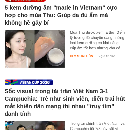
5 kem dưỡng ẩm "made in Vietnam" cực
hợp cho mùa Thu: Giúp da đủ ẩm mà
không hề gây bí
Mùa Thu được xem là thời điểm
lý tưởng để chuyển sang những
loại kem dưỡng có khả năng
cấp ẩm tốt hơn nhưng vẫn có…
XEM MUA LUÔN
-
5 giờ trước
Sốc visual trọng tài trận Việt Nam 3-1
Campuchia: Trẻ như sinh viên, điển trai hút
mắt khiến dân mạng thi nhau "truy tìm"
danh tính
Trọng tài chính trận Việt Nam vs
Campuchia tối 7/8 gây sốt vì