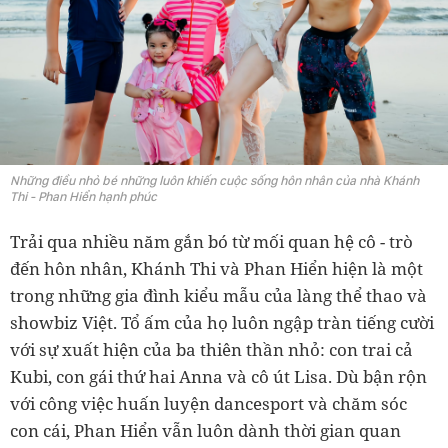
Những điều nhỏ bé những luôn khiến cuộc sống hôn nhân của nhà Khánh
Thi - Phan Hiển hạnh phúc
Trải qua nhiều năm gắn bó từ mối quan hệ cô - trò
đến hôn nhân, Khánh Thi và Phan Hiển hiện là một
trong những gia đình kiểu mẫu của làng thể thao và
showbiz Việt. Tổ ấm của họ luôn ngập tràn tiếng cười
với sự xuất hiện của ba thiên thần nhỏ: con trai cả
Kubi, con gái thứ hai Anna và cô út Lisa. Dù bận rộn
với công việc huấn luyện dancesport và chăm sóc
con cái, Phan Hiển vẫn luôn dành thời gian quan