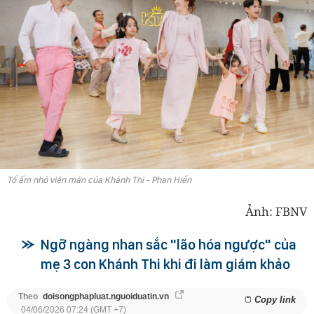
Tổ ấm nhỏ viên mãn của Khánh Thi - Phan Hiển
Ảnh: FBNV
Ngỡ ngàng nhan sắc "lão hóa ngược" của
mẹ 3 con Khánh Thi khi đi làm giám khảo
Theo
doisongphapluat.nguoiduatin.vn
Copy link
04/06/2026 07:24 (GMT +7)