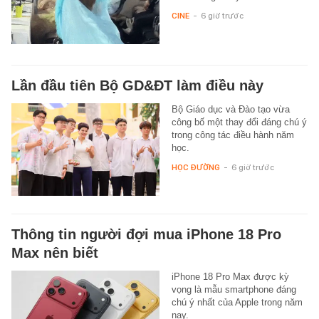
CINE
-
6 giờ trước
Lần đầu tiên Bộ GD&ĐT làm điều này
Bộ Giáo dục và Đào tạo vừa
công bố một thay đổi đáng chú ý
trong công tác điều hành năm
học.
HỌC ĐƯỜNG
-
6 giờ trước
Thông tin người đợi mua iPhone 18 Pro
Max nên biết
iPhone 18 Pro Max được kỳ
vọng là mẫu smartphone đáng
chú ý nhất của Apple trong năm
nay.