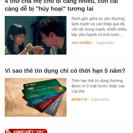
4 thứ cha mẹ cho đi càng nhiều, con cái
càng dễ bị "hủy hoại" tương lai
Ranh giới giữa sự yêu thương
lành mạnh và can thiệp quá đà
vốn rất mong manh, khiến nhiều
bậc phụ huynh vô tình tước…
HỌC ĐƯỜNG
-
5 giờ trước
Vì sao thẻ tín dụng chỉ có thời hạn 5 năm?
Thời hạn thẻ tín dụng thường
được in ở mặt trước hoặc sau
của thẻ.
MONEY.14
-
5 giờ trước