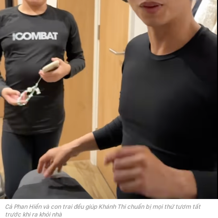
Cả Phan Hiển và con trai đều giúp Khánh Thi chuẩn bị mọi thứ tươm tất
trước khi ra khỏi nhà