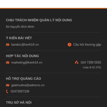
CHỊU TRÁCH NHIỆM QUẢN LÝ NỘI DUNG
Bà Nguyễn Bích Minh
Ý KIẾN BÀI VIẾT
bandoc@kenh14.vn
Câu hỏi thường gặp
HỢP TÁC NỘI DUNG
marketing@kenh14.vn
024 7309 5555
HỖ TRỢ QUẢNG CÁO
giaitrixahoi@admicro.vn
02473007108
TRỤ SỞ HÀ NỘI