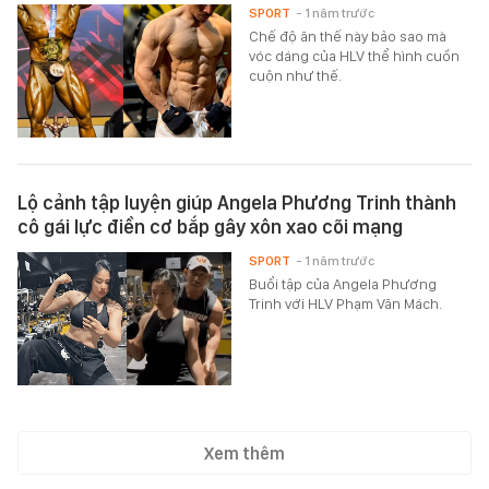
SPORT
- 1 năm trước
Chế độ ăn thế này bảo sao mà
vóc dáng của HLV thể hình cuồn
cuộn như thế.
Lộ cảnh tập luyện giúp Angela Phương Trinh thành
cô gái lực điền cơ bắp gây xôn xao cõi mạng
SPORT
- 1 năm trước
Buổi tập của Angela Phương
Trinh với HLV Phạm Văn Mách.
Xem thêm