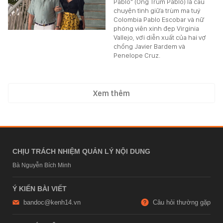
Pablo" (Ông Trùm Pablo) là câu
chuyện tình giữa trùm ma tuý
Colombia Pablo Escobar và nữ
phóng viên xinh đẹp Virginia
Vallejo, với diễn xuất của hai vợ
chồng Javier Bardem và
Penelope Cruz.
Xem thêm
CHỊU TRÁCH NHIỆM QUẢN LÝ NỘI DUNG
Bà Nguyễn Bích Minh
Ý KIẾN BÀI VIẾT
bandoc@kenh14.vn
Câu hỏi thường gặp