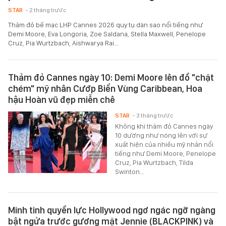
STAR
- 2 tháng trước
Thảm đỏ bế mạc LHP Cannes 2026 quy tụ dàn sao nổi tiếng như
Demi Moore, Eva Longoria, Zoe Saldana, Stella Maxwell, Penelope
Cruz, Pia Wurtzbach, Aishwarya Rai...
Thảm đỏ Cannes ngày 10: Demi Moore lên đồ "chặt
chém" mỹ nhân Cướp Biển Vùng Caribbean, Hoa
hậu Hoàn vũ đẹp miễn chê
STAR
- 3 tháng trước
Không khí thảm đỏ Cannes ngày
10 dường như nóng lên với sự
xuất hiện của nhiều mỹ nhân nổi
tiếng như Demi Moore, Penelope
Cruz, Pia Wurtzbach, Tilda
Swinton...
Minh tinh quyền lực Hollywood ngơ ngác ngỡ ngàng
bật ngửa trước gương mặt Jennie (BLACKPINK) và