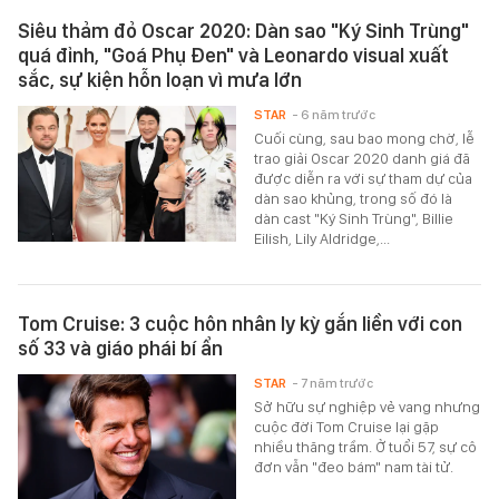
Siêu thảm đỏ Oscar 2020: Dàn sao "Ký Sinh Trùng"
quá đỉnh, "Goá Phụ Đen" và Leonardo visual xuất
sắc, sự kiện hỗn loạn vì mưa lớn
STAR
- 6 năm trước
Cuối cùng, sau bao mong chờ, lễ
trao giải Oscar 2020 danh giá đã
được diễn ra với sự tham dự của
dàn sao khủng, trong số đó là
dàn cast "Ký Sinh Trùng", Billie
Eilish, Lily Aldridge,...
Tom Cruise: 3 cuộc hôn nhân ly kỳ gắn liền với con
số 33 và giáo phái bí ẩn
STAR
- 7 năm trước
Sở hữu sự nghiệp vẻ vang nhưng
cuộc đời Tom Cruise lại gặp
nhiều thăng trầm. Ở tuổi 57, sự cô
đơn vẫn "đeo bám" nam tài tử.