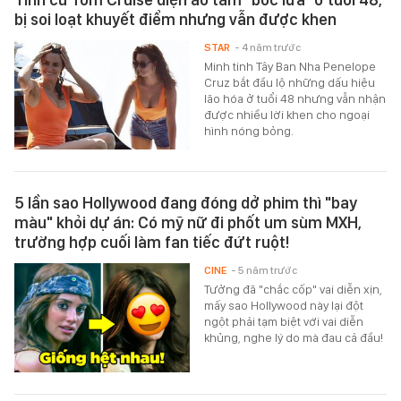
bị soi loạt khuyết điểm nhưng vẫn được khen
STAR
- 4 năm trước
Minh tinh Tây Ban Nha Penelope
Cruz bắt đầu lộ những dấu hiệu
lão hóa ở tuổi 48 nhưng vẫn nhận
được nhiều lời khen cho ngoại
hình nóng bỏng.
5 lần sao Hollywood đang đóng dở phim thì "bay
màu" khỏi dự án: Có mỹ nữ đi phốt um sùm MXH,
trường hợp cuối làm fan tiếc đứt ruột!
CINE
- 5 năm trước
Tưởng đã "chắc cốp" vai diễn xịn,
mấy sao Hollywood này lại đột
ngột phải tạm biệt với vai diễn
khủng, nghe lý do mà đau cả đầu!