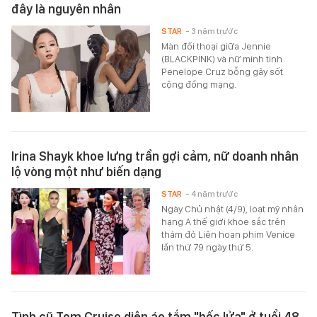
đây là nguyên nhân
STAR
- 3 năm trước
Màn đối thoại giữa Jennie
(BLACKPINK) và nữ minh tinh
Penelope Cruz bỗng gây sốt
cộng đồng mạng.
Irina Shayk khoe lưng trần gợi cảm, nữ doanh nhân
lộ vòng một như biến dạng
STAR
- 4 năm trước
Ngày Chủ nhật (4/9), loạt mỹ nhân
hạng A thế giới khoe sắc trên
thảm đỏ Liên hoan phim Venice
lần thứ 79 ngày thứ 5.
Tình cũ Tom Cruise diện áo tắm "bốc lửa" ở tuổi 48,