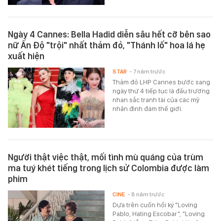
Ngày 4 Cannes: Bella Hadid diễn sâu hết cỡ bên sao
nữ Ấn Độ "trội" nhất thảm đỏ, "Thánh lố" hoa lá hẹ
xuất hiện
STAR
- 7 năm trước
Thảm đỏ LHP Cannes bước sang
ngày thứ 4 tiếp tục là đấu trường
nhan sắc tranh tài của các mỹ
nhân đình đám thế giới.
Người thật việc thật, mối tình mù quáng của trùm
ma tuý khét tiếng trong lịch sử Colombia được làm
phim
CINE
- 8 năm trước
Dựa trên cuốn hồi ký "Loving
Pablo, Hating Escobar", "Loving