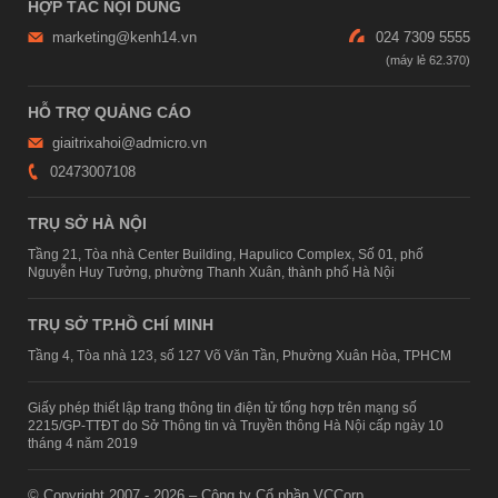
HỢP TÁC NỘI DUNG
marketing@kenh14.vn
024 7309 5555
HỖ TRỢ QUẢNG CÁO
giaitrixahoi@admicro.vn
02473007108
TRỤ SỞ HÀ NỘI
Tầng 21, Tòa nhà Center Building, Hapulico Complex, Số 01, phố
Nguyễn Huy Tưởng, phường Thanh Xuân, thành phố Hà Nội
TRỤ SỞ TP.HỒ CHÍ MINH
Tầng 4, Tòa nhà 123, số 127 Võ Văn Tần, Phường Xuân Hòa, TPHCM
Giấy phép thiết lập trang thông tin điện tử tổng hợp trên mạng số
2215/GP-TTĐT do Sở Thông tin và Truyền thông Hà Nội cấp ngày 10
tháng 4 năm 2019
© Copyright 2007 - 2026 – Công ty Cổ phần VCCorp