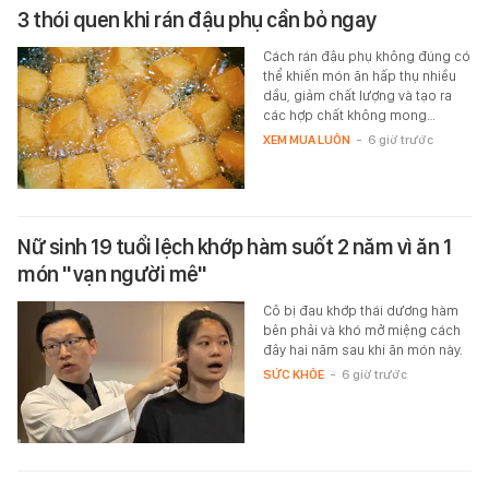
3 thói quen khi rán đậu phụ cần bỏ ngay
Cách rán đậu phụ không đúng có
thể khiến món ăn hấp thụ nhiều
dầu, giảm chất lượng và tạo ra
các hợp chất không mong…
XEM MUA LUÔN
-
6 giờ trước
Nữ sinh 19 tuổi lệch khớp hàm suốt 2 năm vì ăn 1
món "vạn người mê"
Cô bị đau khớp thái dương hàm
bên phải và khó mở miệng cách
đây hai năm sau khi ăn món này.
SỨC KHỎE
-
6 giờ trước