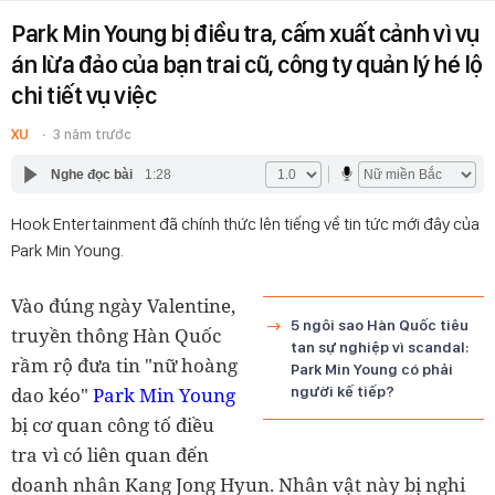
Park Min Young bị điều tra, cấm xuất cảnh vì vụ
án lừa đảo của bạn trai cũ, công ty quản lý hé lộ
chi tiết vụ việc
XU
3 năm trước
Nghe đọc bài
1:28
Hook Entertainment đã chính thức lên tiếng về tin tức mới đây của
Park Min Young.
Vào đúng ngày Valentine,
5 ngôi sao Hàn Quốc tiêu
truyền thông Hàn Quốc
tan sự nghiệp vì scandal:
rầm rộ đưa tin "nữ hoàng
Park Min Young có phải
dao kéo"
Park Min Young
người kế tiếp?
bị cơ quan công tố điều
tra vì có liên quan đến
doanh nhân Kang Jong Hyun. Nhân vật này bị nghi