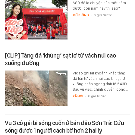
A80 đã là chuyện của một năm
trước, còn năm nay thì sao?
ĐỜI SỐNG
-
6 giờ trước
[CLIP] Tảng đá ‘khủng’ sạt lở từ vách núi cao
xuống đường
Video ghi lại khoảnh khắc tảng
đá lớn từ vách núi cao bị sạt lở
xuống chắn ngang tỉnh lộ 543D.
Sau vụ việc, chính quyền, công…
XÃ HỘI
-
6 giờ trước
Vụ 3 cô gái bị sóng cuốn ở bán đảo Sơn Trà: Cứu
sống được 1 người cách bờ hơn 2 hải lý