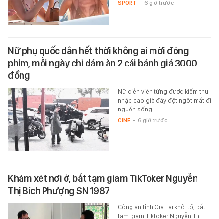
SPORT
-
6 giờ trước
Nữ phụ quốc dân hết thời không ai mời đóng
phim, mỗi ngày chỉ dám ăn 2 cái bánh giá 3000
đồng
Nữ diễn viên từng được kiếm thu
nhập cao giờ đây đột ngột mất đi
nguồn sống.
CINE
-
6 giờ trước
Khám xét nơi ở, bắt tạm giam TikToker Nguyễn
Thị Bích Phượng SN 1987
Công an tỉnh Gia Lai khởi tố, bắt
tạm giam TikToker Nguyễn Thị