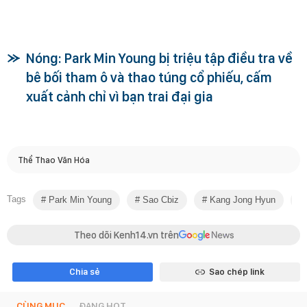
Nóng: Park Min Young bị triệu tập điều tra về
bê bối tham ô và thao túng cổ phiếu, cấm
xuất cảnh chỉ vì bạn trai đại gia
Thể Thao Văn Hóa
Tags
Park Min Young
Sao Cbiz
Kang Jong Hyun
Theo dõi Kenh14.vn trên
Chia sẻ
Sao chép link
CÙNG MỤC
ĐANG HOT