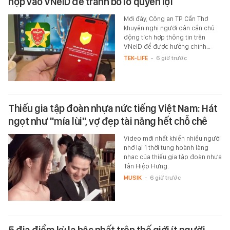
hợp vào VNeID để tránh bỏ lỡ quyền lợi
Mới đây, Công an TP. Cần Thơ
khuyến nghị người dân cần chủ
động tích hợp thông tin trên
VNeID để được hưởng chính…
TEK-LIFE
-
6 giờ trước
Thiếu gia tập đoàn nhựa nức tiếng Việt Nam: Hát
ngọt như "mía lùi", vợ đẹp tài năng hết chỗ chê
Video mới nhất khiến nhiều người
nhớ lại 1 thời tung hoành làng
nhạc của thiếu gia tập đoàn nhựa
Tân Hiệp Hưng.
MUSIK
-
6 giờ trước
5 địa điểm kỳ lạ bậc nhất trên thế giới ít người