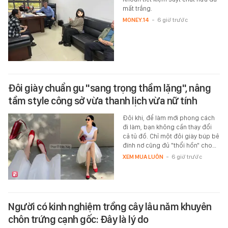
mất trắng.
MONEY.14
-
6 giờ trước
Đôi giày chuẩn gu "sang trọng thầm lặng", nâng
tầm style công sở vừa thanh lịch vừa nữ tính
Đôi khi, để làm mới phong cách
đi làm, bạn không cần thay đổi
cả tủ đồ. Chỉ một đôi giày búp bê
đính nơ cũng đủ "thổi hồn" cho…
XEM MUA LUÔN
-
6 giờ trước
Người có kinh nghiệm trồng cây lâu năm khuyên
chôn trứng cạnh gốc: Đây là lý do