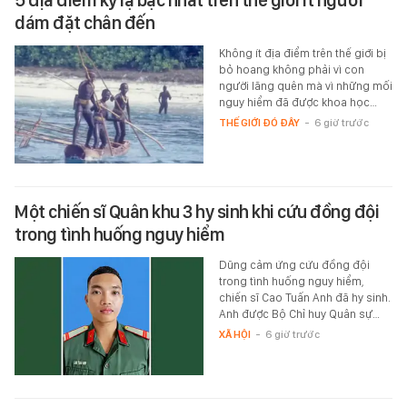
dám đặt chân đến
Không ít địa điểm trên thế giới bị
bỏ hoang không phải vì con
người lãng quên mà vì những mối
nguy hiểm đã được khoa học…
THẾ GIỚI ĐÓ ĐÂY
-
6 giờ trước
Một chiến sĩ Quân khu 3 hy sinh khi cứu đồng đội
trong tình huống nguy hiểm
Dũng cảm ứng cứu đồng đội
trong tình huống nguy hiểm,
chiến sĩ Cao Tuấn Anh đã hy sinh.
Anh được Bộ Chỉ huy Quân sự…
XÃ HỘI
-
6 giờ trước