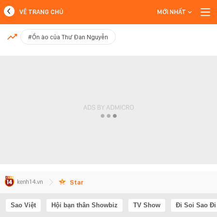
VỀ TRANG CHỦ
MỚI NHẤT
MỚI NHẤT
#Ồn ào của Thư Đan Nguyễn
Xem thêm
Star
Sao Việt
Hội bạn thân Showbiz
TV Show
Đi Soi Sao Đi