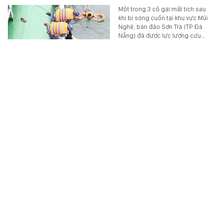
Một trong 3 cô gái mất tích sau
khi bị sóng cuốn tại khu vực Mũi
Nghê, bán đảo Sơn Trà (TP Đà
Nẵng) đã được lực lượng cứu…
XÃ HỘI
-
6 giờ trước
Cha của Messi qua đời
Ông Jorge Messi, cha của Lionel
Messi, đã qua đời ở tuổi 68.
SPORT
-
6 giờ trước
Đề xuất cấm hội phụ huynh phân biệt đối xử với
phụ huynh, học sinh