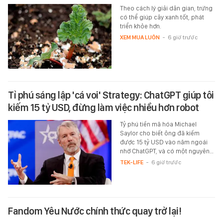
Theo cách lý giải dân gian, trứng
có thể giúp cây xanh tốt, phát
triển khỏe hơn.
XEM MUA LUÔN
-
6 giờ trước
Tỉ phú sáng lập 'cá voi' Strategy: ChatGPT giúp tôi
kiếm 15 tỷ USD, đừng làm việc nhiều hơn robot
Tỷ phú tiền mã hóa Michael
Saylor cho biết ông đã kiếm
được 15 tỷ USD vào năm ngoái
nhờ ChatGPT, và có một nguyên…
TEK-LIFE
-
6 giờ trước
Fandom Yêu Nước chính thức quay trở lại!