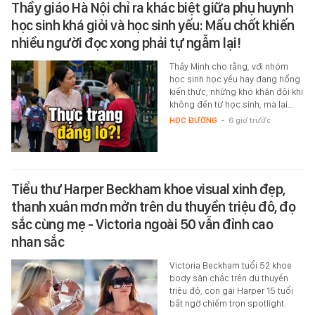
Thầy giáo Hà Nội chỉ ra khác biệt giữa phụ huynh
học sinh khá giỏi và học sinh yếu: Mấu chốt khiến
nhiều người đọc xong phải tự ngẫm lại!
Thầy Minh cho rằng, với nhóm
học sinh học yếu hay đang hổng
kiến thức, những khó khăn đôi khi
không đến từ học sinh, mà lại…
HỌC ĐƯỜNG
-
6 giờ trước
Tiểu thư Harper Beckham khoe visual xinh đẹp,
thanh xuân mơn mởn trên du thuyền triệu đô, đọ
sắc cùng mẹ - Victoria ngoài 50 vẫn đỉnh cao
nhan sắc
Victoria Beckham tuổi 52 khoe
body săn chắc trên du thuyền
triệu đô, con gái Harper 15 tuổi
bất ngờ chiếm trọn spotlight.