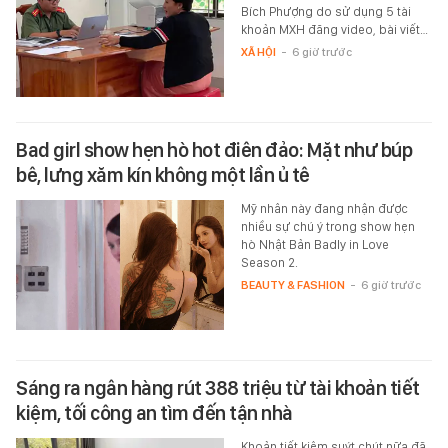
Bích Phượng do sử dụng 5 tài
khoản MXH đăng video, bài viết…
XÃ HỘI
-
6 giờ trước
Bad girl show hẹn hò hot điên đảo: Mặt như búp
bê, lưng xăm kín không một lần ủ tê
Mỹ nhân này đang nhận được
nhiều sự chú ý trong show hẹn
hò Nhật Bản Badly in Love
Season 2.
BEAUTY & FASHION
-
6 giờ trước
Sáng ra ngân hàng rút 388 triệu từ tài khoản tiết
kiệm, tối công an tìm đến tận nhà
Khoản tiết kiệm suýt chút nữa đã