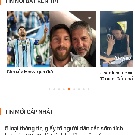
TIN NỔI BẬT KÊNH14
Cha của Messi qua đời
Jisoo liên tục xin 
10 năm: Dấu chấ
TIN MỚI CẬP NHẬT
5 loại thông tin, giấy tờ người dân cần sớm tích