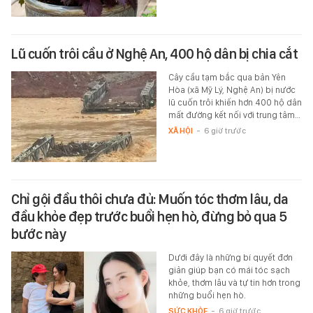
Lũ cuốn trôi cầu ở Nghệ An, 400 hộ dân bị chia cắt
Cây cầu tạm bắc qua bản Yên
Hòa (xã Mỹ Lý, Nghệ An) bị nước
lũ cuốn trôi khiến hơn 400 hộ dân
mất đường kết nối với trung tâm…
XÃ HỘI
-
6 giờ trước
Chỉ gội đầu thôi chưa đủ: Muốn tóc thơm lâu, da
đầu khỏe đẹp trước buổi hẹn hò, đừng bỏ qua 5
bước này
Dưới đây là những bí quyết đơn
giản giúp bạn có mái tóc sạch
khỏe, thơm lâu và tự tin hơn trong
những buổi hẹn hò.
SỨC KHỎE
-
6 giờ trước