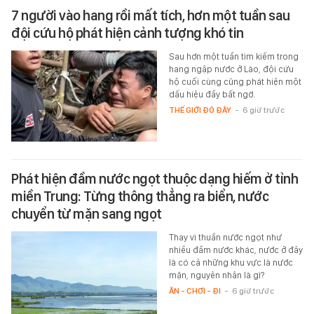
7 người vào hang rồi mất tích, hơn một tuần sau
đội cứu hộ phát hiện cảnh tượng khó tin
Sau hơn một tuần tìm kiếm trong
hang ngập nước ở Lào, đội cứu
hộ cuối cùng cũng phát hiện một
dấu hiệu đầy bất ngờ.
THẾ GIỚI ĐÓ ĐÂY
-
6 giờ trước
Phát hiện đầm nước ngọt thuộc dạng hiếm ở tỉnh
miền Trung: Từng thông thẳng ra biển, nước
chuyển từ mặn sang ngọt
Thay vì thuần nước ngọt như
nhiều đầm nước khác, nước ở đây
là có cả những khu vực là nước
mặn, nguyên nhân là gì?
ĂN - CHƠI - ĐI
-
6 giờ trước