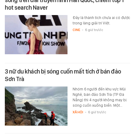
hot search Naver
Đây là thành tích chưa ai có được
trong làng giải trí Việt.
CINE
-
6 giờ trước
3 nữ du khách bị sóng cuốn mất tích ở bán đảo
Sơn Trà
Nhóm 6 người đến khu vực Mũi
Nghê, bán đảo Sơn Trà (TP Đà
Nẵng) thì 4 người không may bị
sóng cuốn xuống biển. Một…
XÃ HỘI
-
6 giờ trước