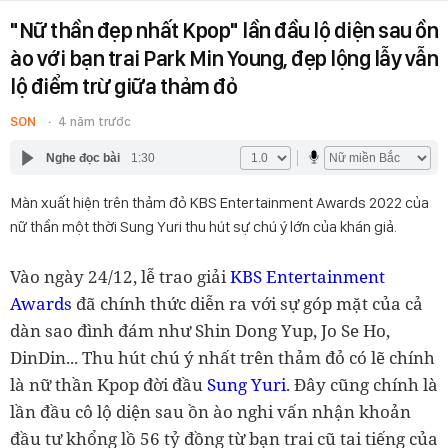
"Nữ thần đẹp nhất Kpop" lần đầu lộ diện sau ồn
ào với bạn trai Park Min Young, đẹp lộng lẫy vẫn
lộ điểm trừ giữa thảm đỏ
SON
4 năm trước
Nghe đọc bài
1:30
Màn xuất hiện trên thảm đỏ KBS Entertainment Awards 2022 của
nữ thần một thời Sung Yuri thu hút sự chú ý lớn của khán giả.
Vào ngày 24/12, lễ trao giải
KBS Entertainment
Awards
đã chính thức diễn ra với sự góp mặt của cả
dàn sao đình đám như Shin Dong Yup, Jo Se Ho,
DinDin... Thu hút chú ý nhất trên thảm đỏ có lẽ chính
là nữ thần Kpop đời đầu
Sung Yuri
. Đây cũng chính là
lần đầu cô lộ diện sau ồn ào nghi vấn nhận khoản
đầu tư khổng lồ 56 tỷ đồng từ bạn trai cũ tai tiếng của