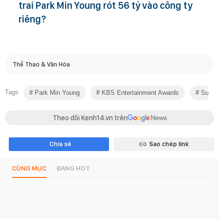
trai Park Min Young rót 56 tỷ vào công ty
riêng?
Thể Thao & Văn Hóa
Tags
Park Min Young
KBS Entertainment Awards
Sung Y
Theo dõi Kenh14.vn trên
Chia sẻ
Sao chép link
CÙNG MỤC
ĐANG HOT