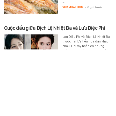
…
XEM MUA LUÔN
-
6 giờ trước
Cuộc đấu giữa Địch Lệ Nhiệt Ba và Lưu Diệc Phi
Lưu Diệc Phi và Địch Lệ Nhiệt Ba
thuộc hai lứa tiểu hoa đán khác
nhau. Hai mỹ nhân có những
điểm chung về thời trang, khiến…
STAR
-
6 giờ trước
Sự kiện 10 năm sơ sài nhất showbiz của
BLACKPINK
Chưa có nhóm nào kỷ niệm 10
năm như BLACKPINK.
MUSIK
-
6 giờ trước