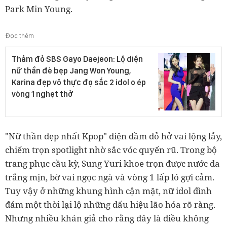
Park Min Young.
Đọc thêm
Thảm đỏ SBS Gayo Daejeon: Lộ diện
nữ thần đè bẹp Jang Won Young,
Karina đẹp vô thực đọ sắc 2 idol o ép
vòng 1 nghẹt thở
"Nữ thần đẹp nhất Kpop" diện đầm đỏ hở vai lộng lẫy,
chiếm trọn spotlight nhờ sắc vóc quyến rũ. Trong bộ
trang phục cầu kỳ, Sung Yuri khoe trọn được nước da
trắng mịn, bờ vai ngọc ngà và vòng 1 lấp ló gợi cảm.
Tuy vậy ở những khung hình cận mặt, nữ idol đình
đám một thời lại lộ những dấu hiệu lão hóa rõ ràng.
Nhưng nhiều khán giả cho rằng đây là điều không