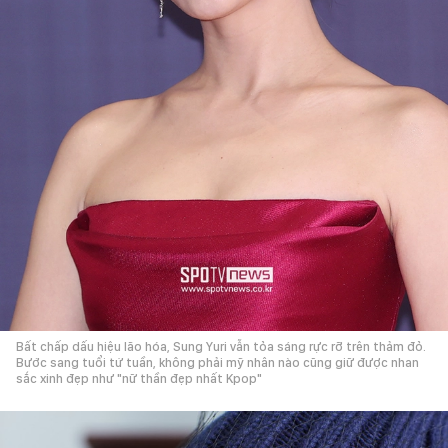
Bất chấp dấu hiệu lão hóa, Sung Yuri vẫn tỏa sáng rực rỡ trên thảm đỏ.
Bước sang tuổi tứ tuần, không phải mỹ nhân nào cũng giữ được nhan
sắc xinh đẹp như "nữ thần đẹp nhất Kpop"