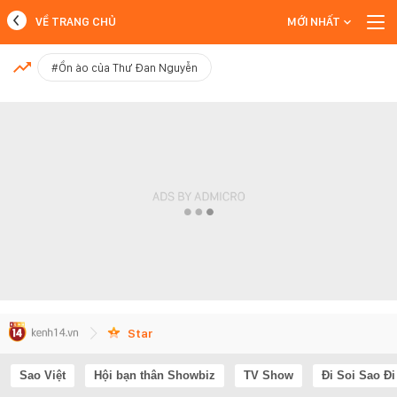
VỀ TRANG CHỦ
MỚI NHẤT
MỚI NHẤT
#Ồn ào của Thư Đan Nguyễn
Xem thêm
Star
Sao Việt
Hội bạn thân Showbiz
TV Show
Đi Soi Sao Đi