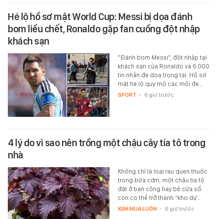
Hé lộ hồ sơ mật World Cup: Messi bị dọa đánh
bom liều chết, Ronaldo gặp fan cuồng đột nhập
khách sạn
"Đánh bom Messi", đột nhập tại
khách sạn của Ronaldo và 6.000
tin nhắn đe dọa trọng tài: Hồ sơ
mật hé lộ quy mô các mối đe…
SPORT
-
6 giờ trước
4 lý do vì sao nên trồng một chậu cây tía tô trong
nhà
Không chỉ là loại rau quen thuộc
trong bữa cơm, một chậu tía tô
đặt ở ban công hay bệ cửa sổ
còn có thể trở thành “kho dự…
XEM MUA LUÔN
-
6 giờ trước