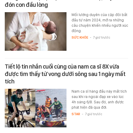
đón con đầu lòng
Mối lương duyên của cặp đôi bắt
đầu từ năm 2024, mở ra những
câu chuyện khiến nhiều người xúc
động.
SỨC KHỎE
-
7 giờ trước
Tiết lộ tin nhắn cuối cùng của nam ca sĩ 8X vừa
được tìm thấy tử vong dưới sông sau 1 ngày mất
tích
Nam ca sĩ hàng đầu này mất tích
sau khi ra ngoài đạp xe vào lúc
4h sáng 6/8. Sau đó, anh được
phát hiện đã qua đời.
STAR
-
7 giờ trước