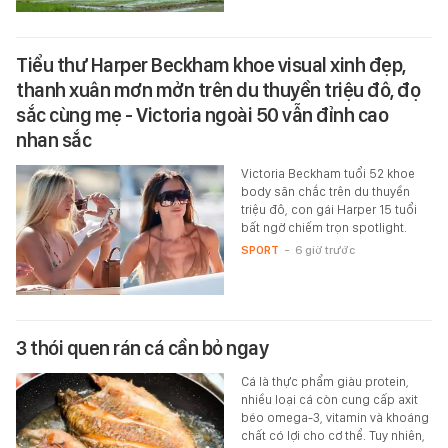
Tiểu thư Harper Beckham khoe visual xinh đẹp,
thanh xuân mơn mởn trên du thuyền triệu đô, đọ
sắc cùng mẹ - Victoria ngoài 50 vẫn đỉnh cao
nhan sắc
Victoria Beckham tuổi 52 khoe
body săn chắc trên du thuyền
triệu đô, con gái Harper 15 tuổi
bất ngờ chiếm trọn spotlight.
SPORT
-
6 giờ trước
3 thói quen rán cá cần bỏ ngay
Cá là thực phẩm giàu protein,
nhiều loại cá còn cung cấp axit
béo omega-3, vitamin và khoáng
chất có lợi cho cơ thể. Tuy nhiên,