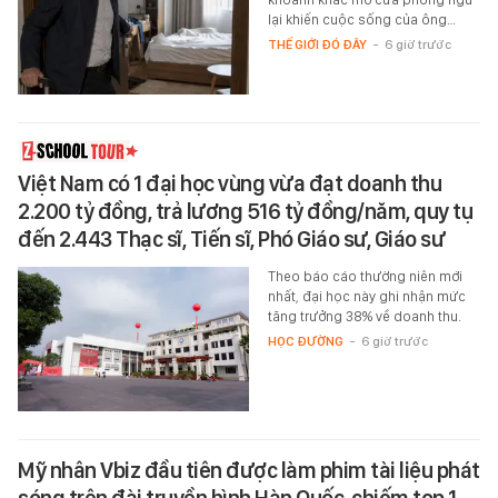
lại khiến cuộc sống của ông…
THẾ GIỚI ĐÓ ĐÂY
-
6 giờ trước
Việt Nam có 1 đại học vùng vừa đạt doanh thu
2.200 tỷ đồng, trả lương 516 tỷ đồng/năm, quy tụ
đến 2.443 Thạc sĩ, Tiến sĩ, Phó Giáo sư, Giáo sư
Theo báo cáo thường niên mới
nhất, đại học này ghi nhận mức
tăng trưởng 38% về doanh thu.
HỌC ĐƯỜNG
-
6 giờ trước
Mỹ nhân Vbiz đầu tiên được làm phim tài liệu phát
sóng trên đài truyền hình Hàn Quốc, chiếm top 1