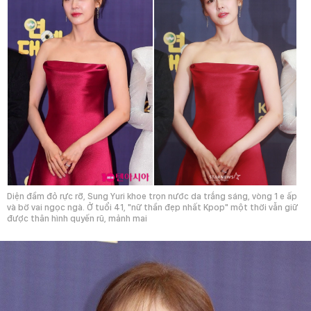
Diện đầm đỏ rực rỡ, Sung Yuri khoe trọn nước da trắng sáng, vòng 1 e ấp
và bờ vai ngọc ngà. Ở tuổi 41, "nữ thần đẹp nhất Kpop" một thời vẫn giữ
được thân hình quyến rũ, mảnh mai