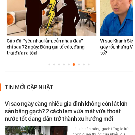
Cặp đôi "yêu nhau lắm, cắn nhau đau"
Vì sao Khánh Sky
chỉ sau 72 ngày: Đàng gái tố cáo, đàng
gây rối, nhưng V
trai đưa ra tòa!
tố?
TIN MỚI CẬP NHẬT
Vì sao ngày càng nhiều gia đình không còn lát kín
sân bằng gạch? 2 cách làm vừa mát vừa thoát
nước tốt đang dần trở thành xu hướng mới
Lát kín sân bằng gạch từng là lựa
chọn quen thuộc của nhiều gia