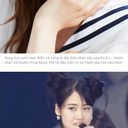
Sung Yuri sinh năm 1981, cô từng là đại diện nhan sắc của Fin.K.L - nhóm
nhạc nữ huyền thoại Kpop thế hệ đầu tiên có sự tham gia của Lee Hyori