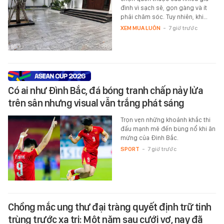
đình vì sạch sẽ, gọn gàng và ít
phải chăm sóc. Tuy nhiên, khi…
XEM MUA LUÔN
-
7 giờ trước
Có ai như Đình Bắc, đá bóng tranh chấp nảy lửa
trên sân nhưng visual vẫn trắng phát sáng
Trọn vẹn những khoảnh khắc thi
đấu mạnh mẽ đến bùng nổ khi ăn
mừng của Đình Bắc.
SPORT
-
7 giờ trước
Chồng mắc ung thư đại tràng quyết định trữ tinh
trùng trước xạ trị: Một năm sau cưới vợ, nay đã