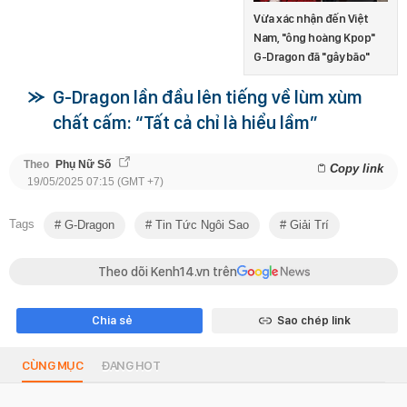
Vừa xác nhận đến Việt
Nam, "ông hoàng Kpop"
G-Dragon đã "gây bão"
G-Dragon lần đầu lên tiếng về lùm xùm
chất cấm: “Tất cả chỉ là hiểu lầm”
Theo
Phụ Nữ Số
Copy link
19/05/2025 07:15 (GMT +7)
Tags
G-Dragon
Tin Tức Ngôi Sao
Giải Trí
Theo dõi Kenh14.vn trên
Chia sẻ
Sao chép link
CÙNG MỤC
ĐANG HOT