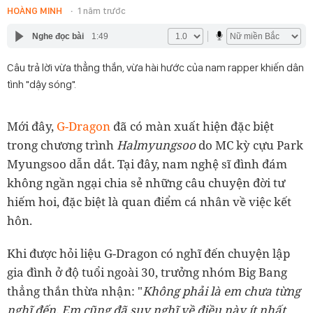
HOÀNG MINH
1 năm trước
Nghe đọc bài
1:49
Câu trả lời vừa thẳng thắn, vừa hài hước của nam rapper khiến dân
tình "dậy sóng".
Mới đây,
G-Dragon
đã có màn xuất hiện đặc biệt
trong chương trình
Halmyungsoo
do MC kỳ cựu Park
Myungsoo dẫn dắt. Tại đây, nam nghệ sĩ đình đám
không ngần ngại chia sẻ những câu chuyện đời tư
hiếm hoi, đặc biệt là quan điểm cá nhân về việc kết
hôn.
Khi được hỏi liệu G-Dragon có nghĩ đến chuyện lập
gia đình ở độ tuổi ngoài 30, trưởng nhóm Big Bang
thẳng thắn thừa nhận: "
Không phải là em
chưa từng
nghĩ đến. Em
cũng đã suy nghĩ về điều này ít nhất