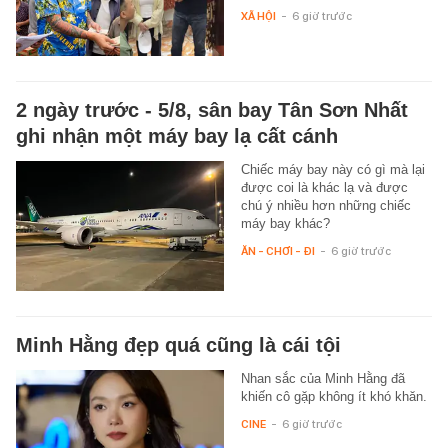
XÃ HỘI
-
6 giờ trước
2 ngày trước - 5/8, sân bay Tân Sơn Nhất
ghi nhận một máy bay lạ cất cánh
Chiếc máy bay này có gì mà lại
được coi là khác lạ và được
chú ý nhiều hơn những chiếc
máy bay khác?
ĂN - CHƠI - ĐI
-
6 giờ trước
Minh Hằng đẹp quá cũng là cái tội
Nhan sắc của Minh Hằng đã
khiến cô gặp không ít khó khăn.
CINE
-
6 giờ trước