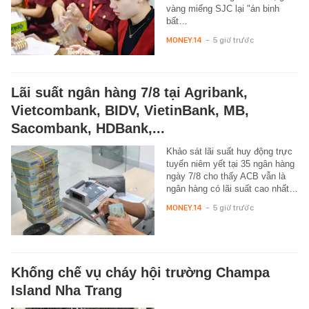
vàng miếng SJC lại "án binh
bất…
MONEY.14
-
5 giờ trước
Lãi suất ngân hàng 7/8 tại Agribank,
Vietcombank, BIDV, VietinBank, MB,
Sacombank, HDBank,...
Khảo sát lãi suất huy động trực
tuyến niêm yết tại 35 ngân hàng
ngày 7/8 cho thấy ACB vẫn là
ngân hàng có lãi suất cao nhất…
MONEY.14
-
5 giờ trước
Khống chế vụ cháy hội trường Champa
Island Nha Trang