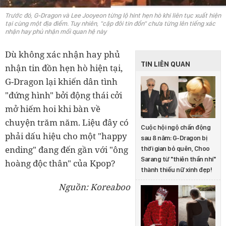
Trước đó, G-Dragon và Lee Jooyeon từng lộ hint hẹn hò khi liên tục xuất hiện
tại cùng một địa điểm. Tuy nhiên, "cặp đôi tin đồn" chưa từng lên tiếng xác
nhận hay phủ nhận mối quan hệ này
Dù không xác nhận hay phủ
TIN LIÊN QUAN
nhận tin đồn hẹn hò hiện tại,
G-Dragon lại khiến dân tình
"đứng hình" bởi động thái cởi
mở hiếm hoi khi bàn về
chuyện trăm năm. Liệu đây có
Cuộc hội ngộ chấn động
phải dấu hiệu cho một "happy
sau 8 năm: G-Dragon bị
ending" đang đến gần với "ông
thời gian bỏ quên, Choo
Sarang từ "thiên thần nhí"
hoàng độc thân" của Kpop?
thành thiếu nữ xinh đẹp!
Nguồn: Koreaboo