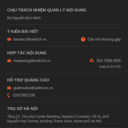
CHỊU TRÁCH NHIỆM QUẢN LÝ NỘI DUNG
Bà Nguyễn Bích Minh
Ý KIẾN BÀI VIẾT
bandoc@kenh14.vn
Câu hỏi thường gặp
HỢP TÁC NỘI DUNG
marketing@kenh14.vn
024 7309 5555
HỖ TRỢ QUẢNG CÁO
giaitrixahoi@admicro.vn
02473007108
TRỤ SỞ HÀ NỘI
Tầng 21, Tòa nhà Center Building, Hapulico Complex, Số 01, phố
Nguyễn Huy Tưởng, phường Thanh Xuân, thành phố Hà Nội