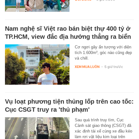
Nam nghệ sĩ Việt rao bán biệt thự 400 tỷ ở
TP.HCM, view đắc địa hướng thẳng ra biển
Cơ ngơi gây ấn tượng với diện
tích 1.600m², góc nào cũng đẹp
và chill.
XEM MUA LUÔN
-
5 giờ trước
Vụ loạt phương tiện thủng lốp trên cao tốc:
Cục CSGT truy ra 'thủ phạm'
Sau quá trình truy tìm, Cục
Cảnh sát giao thông (CSGT) đã
xác định tài xế cùng xe đầu kéo
làm rơi vật liệu kim loại trên