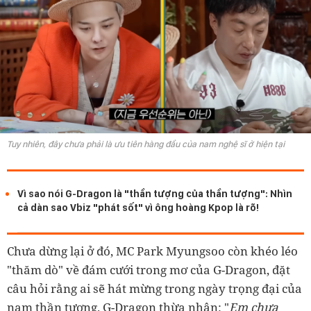
Tuy nhiên, đây chưa phải là ưu tiên hàng đầu của nam nghệ sĩ ở hiện tại
Vì sao nói G-Dragon là "thần tượng của thần tượng": Nhìn
cả dàn sao Vbiz "phát sốt" vì ông hoàng Kpop là rõ!
Chưa dừng lại ở đó, MC Park Myungsoo còn khéo léo
"thăm dò" về đám cưới trong mơ của G-Dragon, đặt
câu hỏi rằng ai sẽ hát mừng trong ngày trọng đại của
nam thần tượng. G-Dragon thừa nhận: "
E
m
chưa