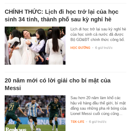
CHÍNH THỨC: Lịch đi học trở lại của học
sinh 34 tỉnh, thành phố sau kỳ nghỉ hè
Lịch đi học trở lại sau kỳ nghỉ hè
của học sinh cả nước đã được
Bộ GD&ĐT chính thức công bố.
HỌC ĐƯỜNG
-
6 giờ trước
20 năm mới có lời giải cho bí mật của
Messi
Sau hơn 20 năm làm khổ các
hậu vệ hàng đầu thế giới, bí mật
đằng sau những pha rê bóng của
Lionel Messi cuối cùng cũng…
TEK-LIFE
-
6 giờ trước