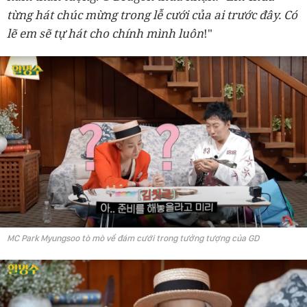
từng hát chúc mừng trong lễ cưới của ai trước đây
. Có
lẽ
em
sẽ tự hát cho chính mình luôn
!"
MC Park Myungsoo tò mò về đám cưới trong tưởng tượng của GD