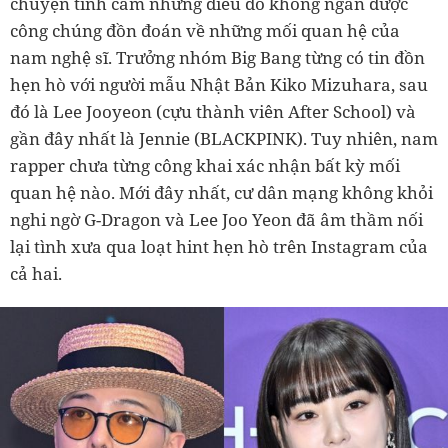
chuyện tình cảm nhưng điều đó không ngăn được
công chúng đồn đoán về những mối quan hệ của
nam nghệ sĩ. Trưởng nhóm Big Bang từng có tin đồn
hẹn hò với người mẫu Nhật Bản Kiko Mizuhara, sau
đó là Lee Jooyeon (cựu thành viên After School) và
gần đây nhất là Jennie (BLACKPINK). Tuy nhiên, nam
rapper chưa từng công khai xác nhận bất kỳ mối
quan hệ nào. Mới đây nhất, cư dân mạng không khỏi
nghi ngờ G-Dragon và Lee Joo Yeon đã âm thầm nối
lại tình xưa qua loạt hint hẹn hò trên Instagram của
cả hai.