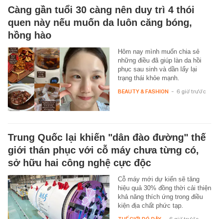
Càng gần tuổi 30 càng nên duy trì 4 thói
quen này nếu muốn da luôn căng bóng,
hồng hào
Hôm nay mình muốn chia sẻ
những điều đã giúp làn da hồi
phục sau sinh và dần lấy lại
trạng thái khỏe mạnh.
BEAUTY & FASHION
-
6 giờ trước
Trung Quốc lại khiến "dân đào đường" thế
giới thán phục với cỗ máy chưa từng có,
sở hữu hai công nghệ cực độc
Cỗ máy mới dự kiến sẽ tăng
hiệu quả 30% đồng thời cải thiện
khả năng thích ứng trong điều
kiện địa chất phức tạp.