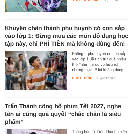
THẾ GIỚI ĐÓ ĐÂY
-
6 giờ trước
Khuyên chân thành phụ huynh có con sắp
vào lớp 1: Đừng mua các món đồ dụng học
tập này, chỉ PHÍ TIỀN mà không dùng đến!
Không ít phụ huynh có con sắp
vào lớp 1 đã tích trữ quá nhiều
thứ "nhìn thì có vẻ hữu ích
nhưng thực tế lại không dùng…
HỌC ĐƯỜNG
-
6 giờ trước
Trấn Thành công bố phim Tết 2027, nghe
tên ai cũng quả quyết “chắc chắn là siêu
phẩm”
Thông báo từ Trấn Thành khiến