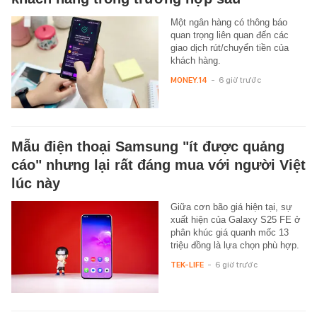
Một ngân hàng có thông báo
quan trọng liên quan đến các
giao dịch rút/chuyển tiền của
khách hàng.
MONEY.14
-
6 giờ trước
Mẫu điện thoại Samsung "ít được quảng
cáo" nhưng lại rất đáng mua với người Việt
lúc này
Giữa cơn bão giá hiện tại, sự
xuất hiện của Galaxy S25 FE ở
phân khúc giá quanh mốc 13
triệu đồng là lựa chọn phù hợp.
TEK-LIFE
-
6 giờ trước