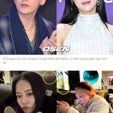
G-Dragon và Lee Jooyeon từng nhiều lần được cư dân mạng nghi ngờ hẹn
hò