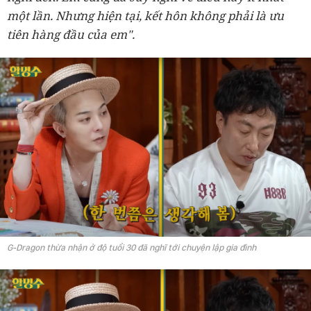
một lần
. Nhưng hiện tại, kết hôn không phải là ưu
tiên hàng đầu
của em
".
G-Dragon thừa nhận ở độ tuổi 30 đã nghĩ tới chuyện lập gia đình