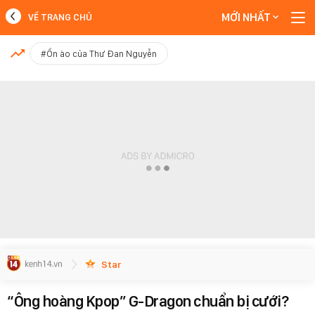
MỚI NHẤT
VỀ TRANG CHỦ
MỚI NHẤT
#Ồn ào của Thư Đan Nguyễn
Xem thêm
Star
“Ông hoàng Kpop” G-Dragon chuẩn bị cưới?