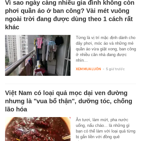
Vì sao ngày càng nhiều gia đình không còn
phơi quần áo ở ban công? Vài mét vuông
ngoài trời đang được dùng theo 1 cách rất
khác
Từng là vị trí mặc định dành cho
dây phơi, móc áo và những mẻ
quần áo vừa giặt xong, ban công
ở nhiều căn nhà đang được
nhìn…
XEM MUA LUÔN
-
5 giờ trước
Việt Nam có loại quả mọc dại ven đường
nhưng là "vua bổ thận", dưỡng tóc, chống
lão hóa
Ăn tươi, làm mứt, pha nước
uống, nấu cháo... là những gì
bạn có thể làm với loại quả từng
bị gắn liền với đồng quê