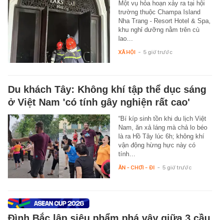
Một vụ hỏa hoạn xảy ra tại hội
trường thuộc Champa Island
Nha Trang - Resort Hotel & Spa,
khu nghỉ dưỡng nằm trên cù
lao…
XÃ HỘI
-
5 giờ trước
Du khách Tây: Không khí tập thể dục sáng
ở Việt Nam 'có tính gây nghiện rất cao'
“Bí kíp sinh tồn khi du lịch Việt
Nam, ăn xả láng mà chả lo béo
là ra Hồ Tây lúc 6h; không khí
vận động hừng hực này có
tính…
ĂN - CHƠI - ĐI
-
5 giờ trước
Đình Bắc lập siêu phẩm phá vây giữa 3 cầu