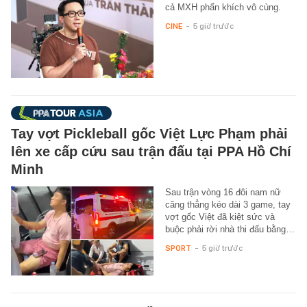
cả MXH phấn khích vô cùng.
CINE
-
5 giờ trước
Tay vợt Pickleball gốc Việt Lực Phạm phải
lên xe cấp cứu sau trận đấu tại PPA Hồ Chí
Minh
Sau trận vòng 16 đôi nam nữ
căng thẳng kéo dài 3 game, tay
vợt gốc Việt đã kiệt sức và
buộc phải rời nhà thi đấu bằng…
SPORT
-
5 giờ trước