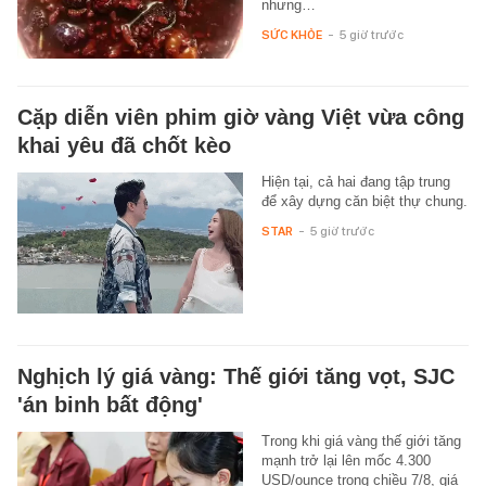
nhưng…
SỨC KHỎE
-
5 giờ trước
Cặp diễn viên phim giờ vàng Việt vừa công
khai yêu đã chốt kèo
Hiện tại, cả hai đang tập trung
để xây dựng căn biệt thự chung.
STAR
-
5 giờ trước
Nghịch lý giá vàng: Thế giới tăng vọt, SJC
'án binh bất động'
Trong khi giá vàng thế giới tăng
mạnh trở lại lên mốc 4.300
USD/ounce trong chiều 7/8, giá