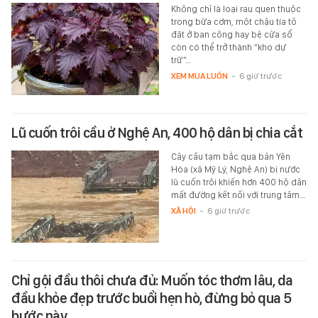
Không chỉ là loại rau quen thuộc
trong bữa cơm, một chậu tía tô
đặt ở ban công hay bệ cửa sổ
còn có thể trở thành “kho dự
trữ”…
XEM MUA LUÔN
-
6 giờ trước
Lũ cuốn trôi cầu ở Nghệ An, 400 hộ dân bị chia cắt
Cây cầu tạm bắc qua bản Yên
Hòa (xã Mỹ Lý, Nghệ An) bị nước
lũ cuốn trôi khiến hơn 400 hộ dân
mất đường kết nối với trung tâm…
XÃ HỘI
-
6 giờ trước
Chỉ gội đầu thôi chưa đủ: Muốn tóc thơm lâu, da
đầu khỏe đẹp trước buổi hẹn hò, đừng bỏ qua 5
bước này