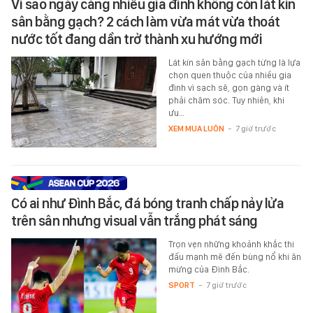
Vì sao ngày càng nhiều gia đình không còn lát kín
sân bằng gạch? 2 cách làm vừa mát vừa thoát
nước tốt đang dần trở thành xu hướng mới
Lát kín sân bằng gạch từng là lựa
chọn quen thuộc của nhiều gia
đình vì sạch sẽ, gọn gàng và ít
phải chăm sóc. Tuy nhiên, khi
ưu…
XEM MUA LUÔN
-
7 giờ trước
Có ai như Đình Bắc, đá bóng tranh chấp nảy lửa
trên sân nhưng visual vẫn trắng phát sáng
Trọn vẹn những khoảnh khắc thi
đấu mạnh mẽ đến bùng nổ khi ăn
mừng của Đình Bắc.
SPORT
-
7 giờ trước