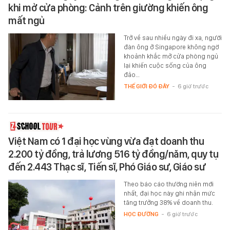
khi mở cửa phòng: Cảnh trên giường khiến ông
mất ngủ
Trở về sau nhiều ngày đi xa, người
đàn ông ở Singapore không ngờ
khoảnh khắc mở cửa phòng ngủ
lại khiến cuộc sống của ông
đảo…
THẾ GIỚI ĐÓ ĐÂY
-
6 giờ trước
Việt Nam có 1 đại học vùng vừa đạt doanh thu
2.200 tỷ đồng, trả lương 516 tỷ đồng/năm, quy tụ
đến 2.443 Thạc sĩ, Tiến sĩ, Phó Giáo sư, Giáo sư
Theo báo cáo thường niên mới
nhất, đại học này ghi nhận mức
tăng trưởng 38% về doanh thu.
HỌC ĐƯỜNG
-
6 giờ trước