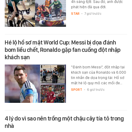
4h sáng 6/8. Sau đó, anh được
phát hiện đã qua đời.
STAR
-
7 giờ trước
Hé lộ hồ sơ mật World Cup: Messi bị dọa đánh
bom liều chết, Ronaldo gặp fan cuồng đột nhập
khách sạn
"Đánh bom Messi", đột nhập tại
khách sạn của Ronaldo và 6.000
tin nhắn đe dọa trọng tài: Hồ sơ
mật hé lộ quy mô các mối đe…
SPORT
-
6 giờ trước
4 lý do vì sao nên trồng một chậu cây tía tô trong
nhà