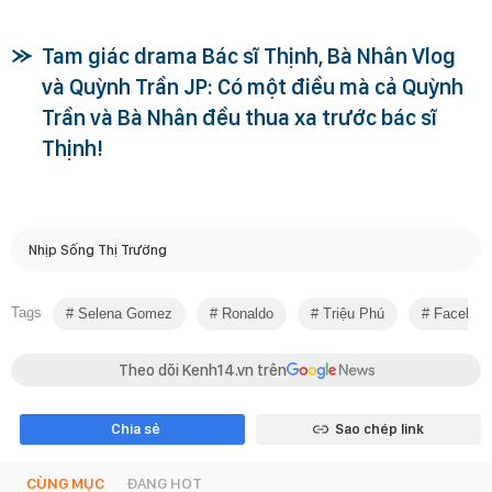
Tam giác drama Bác sĩ Thịnh, Bà Nhân Vlog
và Quỳnh Trần JP: Có một điều mà cả Quỳnh
Trần và Bà Nhân đều thua xa trước bác sĩ
Thịnh!
Nhịp Sống Thị Trường
Tags
Selena Gomez
Ronaldo
Triệu Phú
Faceboo
Theo dõi Kenh14.vn trên
Chia sẻ
Sao chép link
CÙNG MỤC
ĐANG HOT