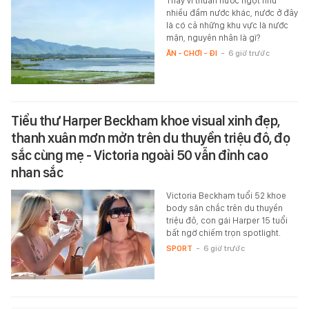
Thay vì thuần nước ngọt như
nhiều đầm nước khác, nước ở đây
là có cả những khu vực là nước
mặn, nguyên nhân là gì?
ĂN - CHƠI - ĐI
-
6 giờ trước
Tiểu thư Harper Beckham khoe visual xinh đẹp,
thanh xuân mơn mởn trên du thuyền triệu đô, đọ
sắc cùng mẹ - Victoria ngoài 50 vẫn đỉnh cao
nhan sắc
Victoria Beckham tuổi 52 khoe
body săn chắc trên du thuyền
triệu đô, con gái Harper 15 tuổi
bất ngờ chiếm trọn spotlight.
SPORT
-
6 giờ trước