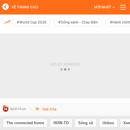
VỀ TRANG CHỦ
MỚI NHẤT
MỚI NHẤT
#World Cup 2026
#Sống xanh - Chạy điện
#Hành chính
Xem thêm
Tek-life
The connected home
HOW-TO
Sống số
Unbox
Xem