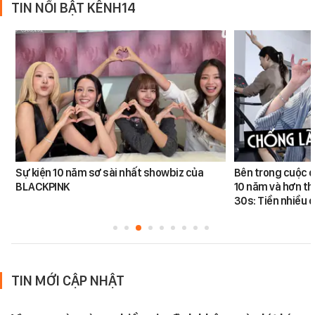
TIN NỔI BẬT KÊNH14
Sự kiện 10 năm sơ sài nhất showbiz của
Bên trong cuộc đ
BLACKPINK
10 năm và hơn th
30s: Tiền nhiều c
TIN MỚI CẬP NHẬT