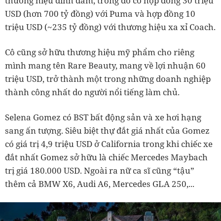
thương hiệu đình đàm, trong đó có hợp đồng 30 triệu
USD (hơn 700 tỷ đồng) với Puma và hợp đồng 10
triệu USD (~235 tỷ đồng) với thương hiệu xa xỉ Coach.
Cô cũng sở hữu thương hiệu mỹ phẩm cho riêng
mình mang tên Rare Beauty, mang về lợi nhuận 60
triệu USD, trở thành một trong những doanh nghiệp
thành công nhất do người nổi tiếng làm chủ.
Selena Gomez có BST bất động sản và xe hơi hạng
sang ấn tượng. Siêu biệt thự đắt giá nhất của Gomez
có giá trị 4,9 triệu USD ở California trong khi chiếc xe
đắt nhất Gomez sở hữu là chiếc Mercedes Maybach
trị giá 180.000 USD. Ngoài ra nữ ca sĩ cũng “tậu”
thêm cả BMW X6, Audi A6, Mercedes GLA 250,...