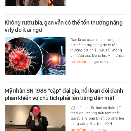
Không rượu bia, gan vẫn có thể tổn thương nặng
vì lý do ít ai ngờ
Gan là cơ quan quan trọng của
cơ thể nhưng cũng dễ bị tổn
thương bởi nhiều yếu tố, không
chỉ rượu bia. Đáng lưu ý, những…
SỨC KHỎE
-
5 giờ trước
Mỹ nhân SN 1988 “cặp” đại gia, nổi loạn đòi danh
phận khiến vợ chủ tịch phải lên tiếng dằn mặt
Vợ chủ tịch đã thuê cả thám tử
theo dõi, nhưng tiểu tam nhất
quyết làm loạn khiến cô phải lên
tiếng công khai trên MXH.
ĐỜI SỐNG
-
5 giờ trước