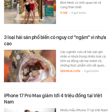
Bình Minh có mối quan hệ vô
cùng thân thiết.
STAR
-
5 giờ trước
3 loại hải sản phổ biến có nguy cơ "ngậm" vi nhựa
cao
Các nghiên cứu về hải sản ghi
nhận vi nhựa trong nhiều loài cá,
tôm và động vật hai mảnh vỏ,
những thực phẩm vốn rất quen…
XEM MUA LUÔN
-
5 giờ trước
iPhone 17 Pro Max giảm tới 4 triệu đồng tại Việt
Nam
Nhiều mẫu iPhone 17 tại Việt Nam