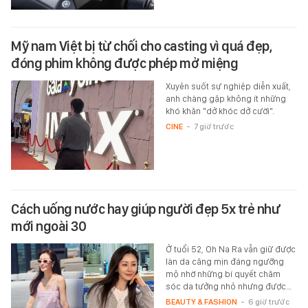
Mỹ nam Việt bị từ chối cho casting vì quá đẹp,
đóng phim không được phép mở miệng
Xuyên suốt sự nghiệp diễn xuất,
anh chàng gặp không ít những
khó khăn "dở khóc dở cười".
CINE
-
7 giờ trước
Cách uống nước hay giúp người đẹp 5x trẻ như
mới ngoài 30
Ở tuổi 52, Oh Na Ra vẫn giữ được
làn da căng mịn đáng ngưỡng
mộ nhờ những bí quyết chăm
sóc da tưởng nhỏ nhưng được…
BEAUTY & FASHION
-
6 giờ trước