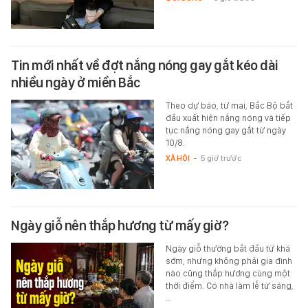
Tin mới nhất về đợt nắng nóng gay gắt kéo dài
nhiều ngày ở miền Bắc
Theo dự báo, từ mai, Bắc Bộ bắt
đầu xuất hiện nắng nóng và tiếp
tục nắng nóng gay gắt từ ngày
10/8.
XÃ HỘI
-
5 giờ trước
Ngày giỗ nên thắp hương từ mấy giờ?
Ngày giỗ thường bắt đầu từ khá
sớm, nhưng không phải gia đình
nào cũng thắp hương cùng một
thời điểm. Có nhà làm lễ từ sáng,
…