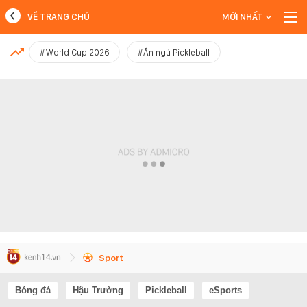
VỀ TRANG CHỦ
MỚI NHẤT
MỚI NHẤT
#World Cup 2026
#Ăn ngủ Pickleball
Xem thêm
Sport
Bóng đá
Hậu Trường
Pickleball
eSports