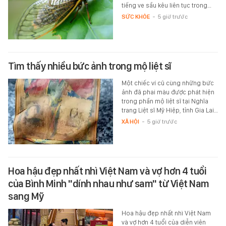
tiếng ve sầu kêu liên tục trong…
SỨC KHỎE
-
5 giờ trước
Tìm thấy nhiều bức ảnh trong mộ liệt sĩ
Một chiếc ví cũ cùng những bức
ảnh đã phai màu được phát hiện
trong phần mộ liệt sĩ tại Nghĩa
trang Liệt sĩ Mỹ Hiệp, tỉnh Gia Lai…
XÃ HỘI
-
5 giờ trước
Hoa hậu đẹp nhất nhì Việt Nam và vợ hơn 4 tuổi
của Bình Minh "dính nhau như sam" từ Việt Nam
sang Mỹ
Hoa hậu đẹp nhất nhì Việt Nam
và vợ hơn 4 tuổi của diễn viên