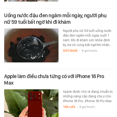
Uống nước đậu đen ngâm mỗi ngày, người phụ
nữ 59 tuổi bất ngờ khi đi khám
Người phụ nữ 59 tuổi uống nước
đậu đen ngâm mỗi ngày suốt 1
năm. Khi đi khám sức khỏe định
kỳ, bà vô cùng bất ngờ khi nhận…
SỨC KHỎE
-
6 giờ trước
Apple làm điều chưa từng có với iPhone 18 Pro
Max
Apple được cho là đang chuẩn bị
những nâng cấp đáng chú ý cho
iPhone 18 Pro, iPhone 18 Pro Max.
TEK-LIFE
-
6 giờ trước