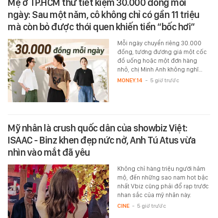
Mẹ ở TP.HCM thử tiết kiệm 30.000 đồng mỗi
ngày: Sau một năm, cô không chỉ có gần 11 triệu
mà còn bỏ được thói quen khiến tiền “bốc hơi”
Mỗi ngày chuyển riêng 30.000
đồng, tương đương giá một cốc
đồ uống hoặc một đơn hàng
nhỏ, chị Minh Anh không nghĩ…
MONEY.14
-
5 giờ trước
Mỹ nhân là crush quốc dân của showbiz Việt:
ISAAC - Binz khen đẹp nức nở, Anh Tú Atus vừa
nhìn vào mắt đã yêu
Không chỉ hàng triệu người hâm
mộ, đến những sao nam hot bậc
nhất Vbiz cũng phải đổ rạp trước
nhan sắc của mỹ nhân này.
CINE
-
5 giờ trước