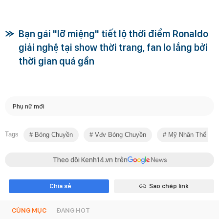
Bạn gái "lỡ miệng" tiết lộ thời điểm Ronaldo
giải nghệ tại show thời trang, fan lo lắng bởi
thời gian quá gần
Phụ nữ mới
Tags
Bóng Chuyền
Vđv Bóng Chuyền
Mỹ Nhân Thể Tha
Theo dõi Kenh14.vn trên
Chia sẻ
Sao chép link
CÙNG MỤC
ĐANG HOT