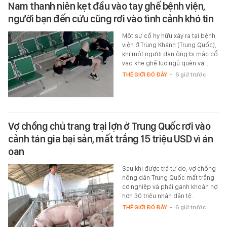
Nam thanh niên kẹt đầu vào tay ghế bệnh viện,
người bạn đến cứu cũng rơi vào tình cảnh khó tin
Một sự cố hy hữu xảy ra tại bệnh
viện ở Trùng Khánh (Trung Quốc),
khi một người đàn ông bị mắc cổ
vào khe ghế lúc ngủ quên và…
THẾ GIỚI ĐÓ ĐÂY
-
6 giờ trước
Vợ chồng chủ trang trại lợn ở Trung Quốc rơi vào
cảnh tán gia bại sản, mất trắng 15 triệu USD vì án
oan
Sau khi được trả tự do, vợ chồng
nông dân Trung Quốc mất trắng
cơ nghiệp và phải gánh khoản nợ
hơn 30 triệu nhân dân tệ.
THẾ GIỚI ĐÓ ĐÂY
-
6 giờ trước