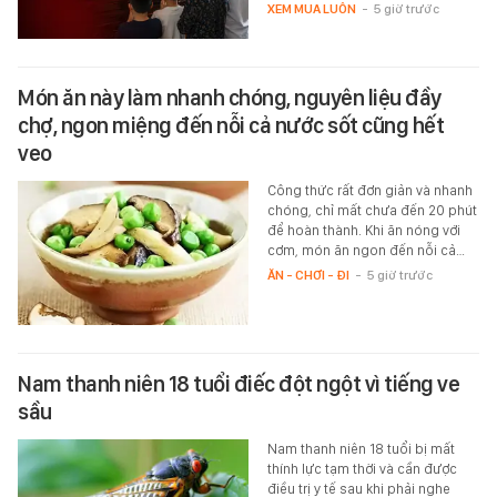
XEM MUA LUÔN
-
5 giờ trước
Món ăn này làm nhanh chóng, nguyên liệu đầy
chợ, ngon miệng đến nỗi cả nước sốt cũng hết
veo
Công thức rất đơn giản và nhanh
chóng, chỉ mất chưa đến 20 phút
để hoàn thành. Khi ăn nóng với
cơm, món ăn ngon đến nỗi cả…
ĂN - CHƠI - ĐI
-
5 giờ trước
Nam thanh niên 18 tuổi điếc đột ngột vì tiếng ve
sầu
Nam thanh niên 18 tuổi bị mất
thính lực tạm thời và cần được
điều trị y tế sau khi phải nghe