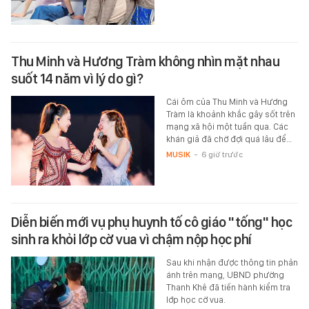
Thu Minh và Hương Tràm không nhìn mặt nhau
suốt 14 năm vì lý do gì?
Cái ôm của Thu Minh và Hương
Tràm là khoảnh khắc gây sốt trên
mạng xã hội một tuần qua. Các
khán giả đã chờ đợi quá lâu để…
MUSIK
-
6 giờ trước
Diễn biến mới vụ phụ huynh tố cô giáo "tống" học
sinh ra khỏi lớp cờ vua vì chậm nộp học phí
Sau khi nhận được thông tin phản
ánh trên mạng, UBND phường
Thanh Khê đã tiến hành kiểm tra
lớp học cờ vua.