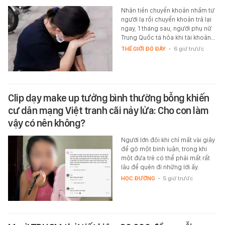
Nhận tiền chuyển khoản nhầm từ
người lạ rồi chuyển khoản trả lại
ngay, 1 tháng sau, người phụ nữ
Trung Quốc tá hỏa khi tài khoản…
THẾ GIỚI ĐÓ ĐÂY
-
6 giờ trước
Clip dạy make up tưởng bình thường bỗng khiến
cư dân mạng Việt tranh cãi nảy lửa: Cho con làm
vậy có nên không?
Người lớn đôi khi chỉ mất vài giây
để gõ một bình luận, trong khi
một đứa trẻ có thể phải mất rất
lâu để quên đi những lời ấy.
HỌC ĐƯỜNG
-
5 giờ trước