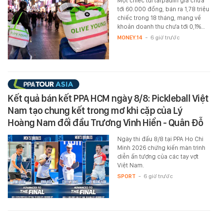
Một chiếc túi tarpaulin giá chưa
tới 60.000 đồng, bán ra 1,78 triệu
chiếc trong 18 tháng, mang về
khoản doanh thu chưa tới 0,1%…
MONEY.14
-
6 giờ trước
Kết quả bán kết PPA HCM ngày 8/8: Pickleball Việt
Nam tạo chung kết trong mơ khi cặp của Lý
Hoàng Nam đối đầu Trương Vinh Hiển - Quân Đỗ
Ngày thi đấu 8/8 tại PPA Ho Chi
Minh 2026 chứng kiến màn trình
diễn ấn tượng của các tay vợt
Việt Nam.
SPORT
-
6 giờ trước