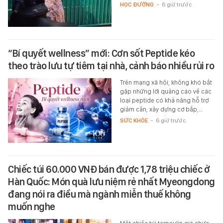
HỌC ĐƯỜNG
-
6 giờ trước
“Bí quyết wellness” mới: Cơn sốt Peptide kéo
theo trào lưu tự tiêm tại nhà, cảnh báo nhiều rủi ro
Trên mạng xã hội, không khó bắt
gặp những lời quảng cáo về các
loại peptide có khả năng hỗ trợ
giảm cân, xây dựng cơ bắp,…
SỨC KHỎE
-
6 giờ trước
Chiếc túi 60.000 VNĐ bán được 1,78 triệu chiếc ở
Hàn Quốc: Món quà lưu niệm rẻ nhất Myeongdong
đang nói ra điều mà ngành miễn thuế không
muốn nghe