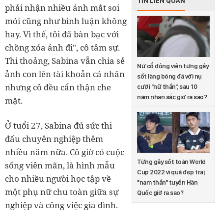
TIN LIÊN QUAN
phải nhận nhiều ánh mắt soi
mói cũng như bình luận không
hay. Vì thế, tôi đã bàn bạc với
chồng xóa ảnh đi", cô tâm sự.
Thi thoảng, Sabina vẫn chia sẻ
Nữ cổ động viên từng gây
ảnh con lên tài khoản cá nhân
sốt làng bóng đá với nụ
nhưng cô đều cẩn thận che
cười "nữ thần", sau 10
năm nhan sắc giờ ra sao?
mặt.
Ở tuổi 27, Sabina đủ sức thi
đấu chuyên nghiệp thêm
nhiều năm nữa. Cô giờ có cuộc
Từng gây sốt toàn World
sống viên mãn, là hình mẫu
Cup 2022 vì quá đẹp trai,
cho nhiều người học tập về
"nam thần" tuyển Hàn
một phụ nữ chu toàn giữa sự
Quốc giờ ra sao?
nghiệp và công việc gia đình.