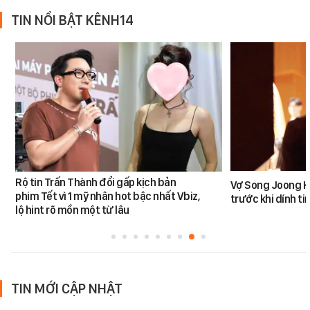
TIN NỔI BẬT KÊNH14
Rộ tin Trấn Thành đổi gấp kịch bản
Vợ Song Joong K
phim Tết vì 1 mỹ nhân hot bậc nhất Vbiz,
trước khi dính tin
lộ hint rõ mồn một từ lâu
TIN MỚI CẬP NHẬT