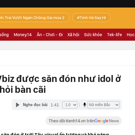
nh Trai Vượt Ngàn Chông Gai mùa 2
Tinh Hà Say Hi
 sống
Money.14
Ăn - Chơi - Đi
Xã hội
Sức khỏe
Tek-life
Học
Vbiz được săn đón như idol ở
khỏi bàn cãi
1:41
Nghe đọc bài
Theo dõi Kenh14.vn trên
săn đón ở trời Tây, visual ấn tượng và khả năng