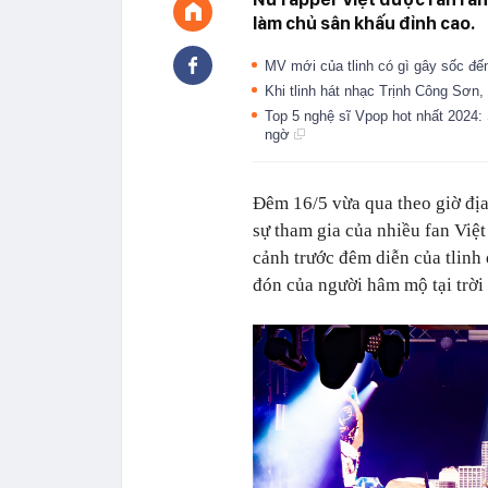
làm chủ sân khấu đỉnh cao.
MV mới của tlinh có gì gây sốc đ
Khi tlinh hát nhạc Trịnh Công Sơn,
Top 5 nghệ sĩ Vpop hot nhất 2024:
ngờ
Đêm 16/5 vừa qua theo giờ đị
sự tham gia của nhiều fan Việ
cảnh trước đêm diễn của tlinh
đón của người hâm mộ tại trời