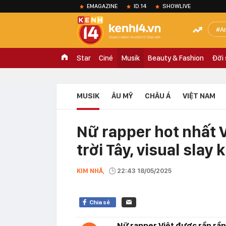
EMAGAZINE
ID.14
SHOWLIVE
A
Star
Ciné
Musik
Beauty & Fashion
Đời
MUSIK
ÂU MỸ
CHÂU Á
VIỆT NAM
Nữ rapper hot nhất 
trời Tây, visual slay 
KIM NHÃ,
22:43 18/05/2025
Chia sẻ
Nữ rapper Việt được rần rần 