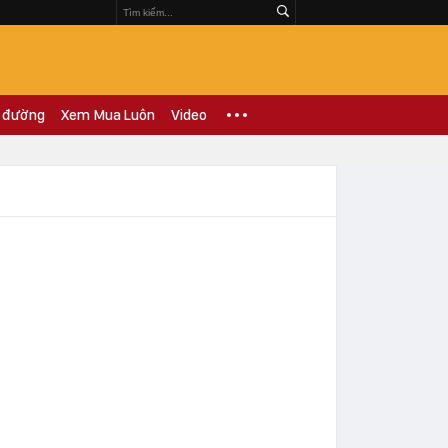
 đường
Xem Mua Luôn
Video