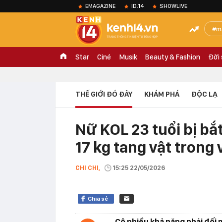
EMAGAZINE
ID.14
SHOWLIVE
m
Star
Ciné
Musik
Beauty & Fashion
Đời
THẾ GIỚI ĐÓ ĐÂY
KHÁM PHÁ
ĐỘC LẠ
Nữ KOL 23 tuổi bị bắ
17 kg tang vật trong v
CHI CHI,
15:25 22/05/2026
Chia sẻ
Cô nhiều khả năng phải đối m