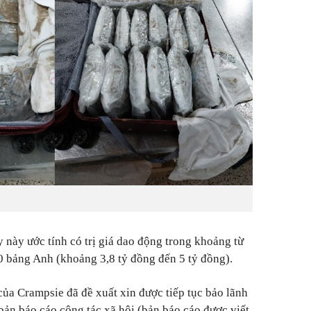
 này ước tính có trị giá dao động trong khoảng từ
 bảng Anh (khoảng 3,8 tỷ đồng đến 5 tỷ đồng).
 của Crampsie đã đề xuất xin được tiếp tục bảo lãnh
bản báo cáo công tác xã hội (bản báo cáo được viết