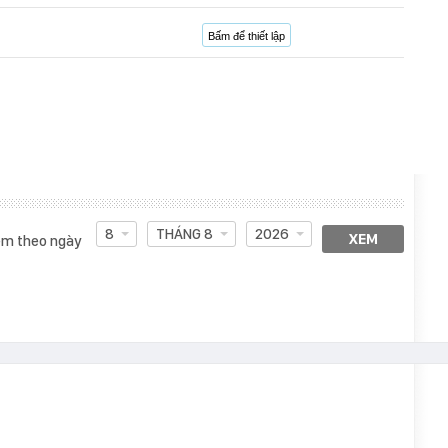
Bấm để thiết lập
8
THÁNG 8
2026
XEM
m theo ngày