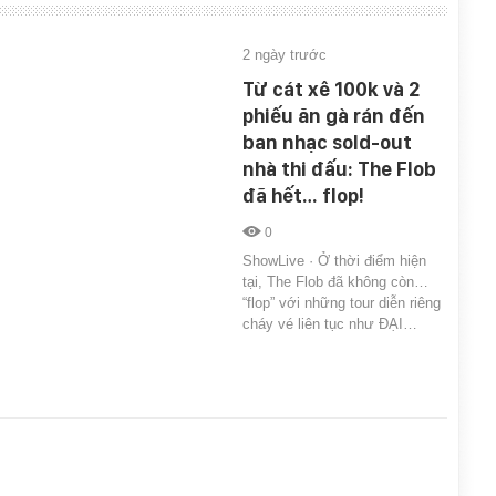
2 ngày trước
Từ cát xê 100k và 2
phiếu ăn gà rán đến
ban nhạc sold-out
nhà thi đấu: The Flob
đã hết… flop!
0
ShowLive · Ở thời điểm hiện
tại, The Flob đã không còn…
“flop” với những tour diễn riêng
cháy vé liên tục như ĐẠI…