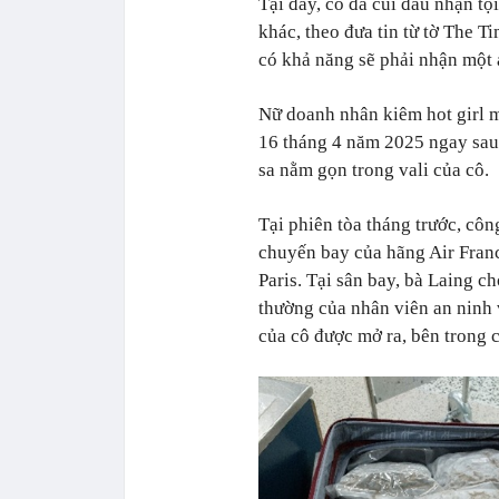
Tại đây, cô đã cúi đầu nhận tộ
khác, theo đưa tin từ tờ The T
có khả năng sẽ phải nhận một 
Nữ doanh nhân kiêm hot girl m
16 tháng 4 năm 2025 ngay sau 
sa nằm gọn trong vali của cô.
Tại phiên tòa tháng trước, cô
chuyến bay của hãng Air Fran
Paris. Tại sân bay, bà Laing ch
thường của nhân viên an ninh 
của cô được mở ra, bên trong 