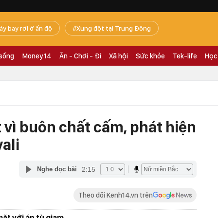
áy bay rơi ở ấn độ
Xung đột tại Trung Đông
 sống
Money.14
Ăn - Chơi - Đi
Xã hội
Sức khỏe
Tek-life
Học
t vì buôn chất cấm, phát hiện
ali
2:15
Nghe đọc bài
Theo dõi Kenh14.vn trên
ặt với án tù giam.