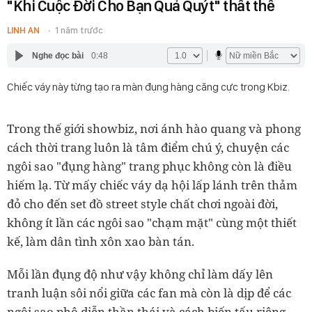
"Khi Cuộc Đời Cho Bạn Quả Quýt" thất thế
LINH AN
1 năm trước
Nghe đọc bài
0:48
Chiếc váy này từng tạo ra màn đụng hàng căng cực trong Kbiz.
Trong thế giới showbiz, nơi ánh hào quang và phong
cách thời trang luôn là tâm điểm chú ý, chuyện các
ngôi sao "đụng hàng" trang phục không còn là điều
hiếm lạ. Từ mấy chiếc váy dạ hội lấp lánh trên thảm
đỏ cho đến set đồ street style chất chơi ngoài đời,
không ít lần các ngôi sao "chạm mặt" cùng một thiết
kế, làm dân tình xôn xao bàn tán.
Mỗi lần đụng độ như vậy không chỉ làm dấy lên
tranh luận sôi nổi giữa các fan mà còn là dịp để các
ngôi sao phô diễn thần thái và cách biến tấu riêng.