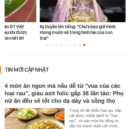
 trận ĐT Việt
Kỳ Duyên lên tiếng: "Chưa bao giờ mình
 sau khi được
mong muốn sẽ trong hình hài của con
khen hết lời
trai"
TIN MỚI CẬP NHẬT
4 món ăn ngon mà nấu dễ từ "vua của các
loại rau", giàu axit folic gấp 38 lần táo: Phụ
nữ ăn đều sẽ tốt cho dạ dày và sống thọ
Trong số rất nhiều loại rau, bắp
cải được mệnh danh là "Vua
rau", và vào mùa thu đông nó
dần trở thành nhân vật chính…