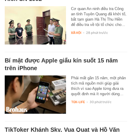
Cơ quan An ninh điều tra Công
an tỉnh Tuyên Quang đã khởi tố,
bắt tạm giam Hà Thị Thu Hiền
để điều tra về tội tổ chức cho…
XÃ HỘI
-
28 phút trước
Bí mật được Apple giấu kín suốt 15 năm
trên iPhone
Phải mất gần 15 năm, một phân
tích mã nguồn mới giúp giải
thích vì sao Apple từng đưa ra
quyết định mà ít người dùng…
TEK-LIFE
-
30 phút trước
TikToker Khánh Sky, Vua Quạt và Hồ Văn