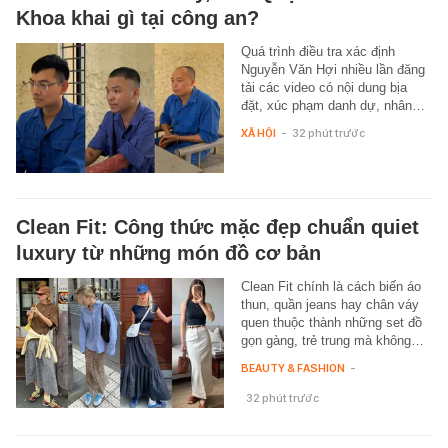
Khoa khai gì tại công an?
Quá trình điều tra xác định
Nguyễn Văn Hợi nhiều lần đăng
tải các video có nội dung bịa
đặt, xúc phạm danh dự, nhân…
XÃ HỘI
-
32 phút trước
Clean Fit: Công thức mặc đẹp chuẩn quiet
luxury từ những món đồ cơ bản
Clean Fit chính là cách biến áo
thun, quần jeans hay chân váy
quen thuộc thành những set đồ
gọn gàng, trẻ trung mà không…
BEAUTY & FASHION
-
32 phút trước