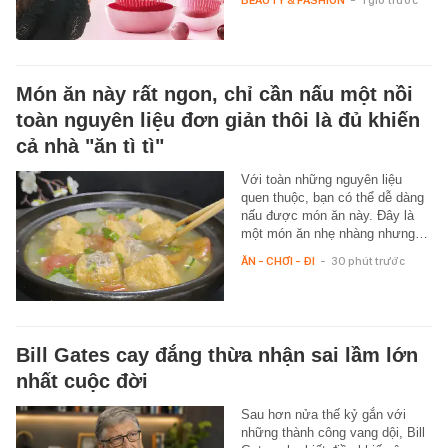
BEAUTY & FASHION
-
1 giờ trước
Món ăn này rất ngon, chỉ cần nấu một nồi
toàn nguyên liệu đơn giản thôi là đủ khiến
cả nhà "ăn tì tì"
Với toàn những nguyên liệu
quen thuộc, bạn có thể dễ dàng
nấu được món ăn này. Đây là
một món ăn nhẹ nhàng nhưng…
ĂN - CHƠI - ĐI
-
30 phút trước
Bill Gates cay đắng thừa nhận sai lầm lớn
nhất cuộc đời
Sau hơn nửa thế kỷ gắn với
những thành công vang dội, Bill