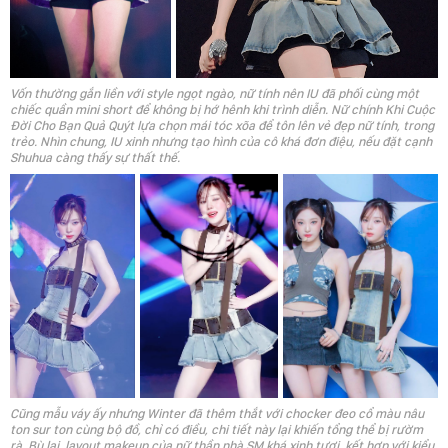
Vốn thường gắn liền với style ngọt ngào, nữ tính nên IU đã phối cùng một
chiếc quần mini short để không bị hớ hênh khi trình diễn. Nữ chính Khi Cuộc
Đời Cho Bạn Quả Quýt lựa chọn mái tóc xõa để tôn lên vẻ đẹp nữ tính, trong
trẻo. Nhìn chung, IU xinh nhưng tạo hình của cô khá đơn điệu, nếu đặt cạnh
Shuhua càng thấy sự thất thế.
Cũng mẫu váy ấy nhưng Winter đã thêm thắt với chocker đeo cổ màu nâu
ton sur ton cùng bộ đồ, chỉ có điều, chi tiết này lại khiến tổng thể bị rườm
rà. Bù lại, layout makeup của nữ thần nhà SM khá xinh tươi, kết hợp với kiểu