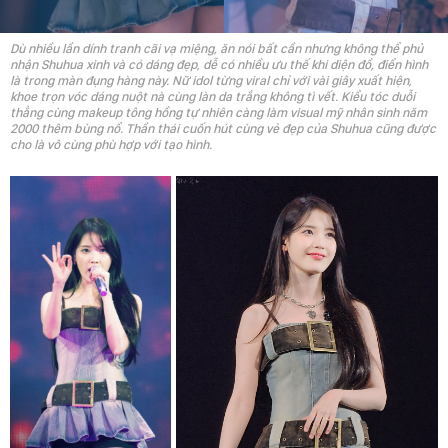
Dù nhiều lần dính tranh cãi vạ miệng, ăn nói bất cần nhưng không thể phủ
nhận Shuhua xinh và có dáng đẹp, dễ có nhiều ưu thế khi diện đồ, điển hình
là trong màn đụng hàng này. Nữ idol từng viral chỉ với vài giây xuất hiện,
khoe trọn vóc dáng nuột nà cùng làn da trắng không tì vết. Kiểu tóc duỗi
thẳng cùng makeup tông hồng tự nhiên càng làm visual mỹ nhân sinh năm
2000 thêm bùng nổ. Thần thái cuốn hút cùng vẻ đẹp của Shuhua cũng được
cho là vô cùng phù hợp với tạo hình.