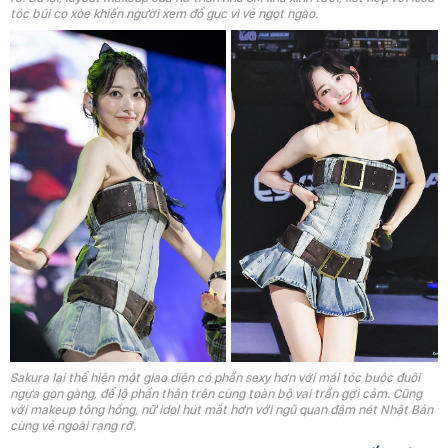
tóc búi cọ xòe khiến người xem đổ gục vì vẻ ngọt ngào.
Sakura lại thể hiện một giao diện có phần sexy hơn với mái tóc buộc đuôi
ngựa gọn gàng, để lộ phần thân trên cùng toàn bộ vai trần gợi cảm. Cũng
với makeup tông hồng, nữ idol hút mắt hơn với ngũ quan đậm nét Nhật Bản
cùng vẻ ngoài rạng rỡ.