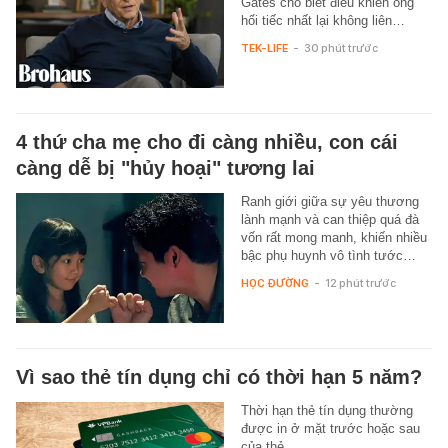
Gates cho biết điều khiến ông
hối tiếc nhất lại không liên…
TEK-LIFE
-
30 phút trước
4 thứ cha mẹ cho đi càng nhiều, con cái
càng dễ bị "hủy hoại" tương lai
Ranh giới giữa sự yêu thương
lành mạnh và can thiệp quá đà
vốn rất mong manh, khiến nhiều
bậc phụ huynh vô tình tước…
HỌC ĐƯỜNG
-
12 phút trước
Vì sao thẻ tín dụng chỉ có thời hạn 5 năm?
Thời hạn thẻ tín dụng thường
được in ở mặt trước hoặc sau
của thẻ.