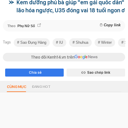
Kem dưỡng phú bà giúp "em gái quốc dân"
lão hóa ngược, U35 đóng vai 18 tuổi ngon ơ
Copy link
Theo
Phụ Nữ Số
Tags
Sao Đụng Hàng
IU
Shuhua
Winter
Sa
Theo dõi Kenh14.vn trên
Chia sẻ
Sao chép link
CÙNG MỤC
ĐANG HOT