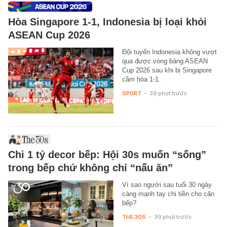
Hòa Singapore 1-1, Indonesia bị loại khỏi
ASEAN Cup 2026
Đội tuyển Indonesia không vượt
qua được vòng bảng ASEAN
Cup 2026 sau khi bị Singapore
cầm hòa 1-1.
SPORT
-
39 phút trước
Chi 1 tỷ decor bếp: Hội 30s muốn “sống”
trong bếp chứ không chỉ “nấu ăn”
Vì sao người sau tuổi 30 ngày
càng mạnh tay chi tiền cho căn
bếp?
THE 30S
-
39 phút trước