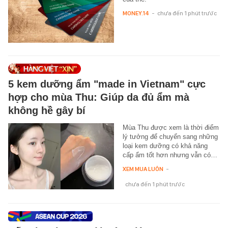
MONEY.14
-
chưa đến 1 phút trước
5 kem dưỡng ẩm "made in Vietnam" cực
hợp cho mùa Thu: Giúp da đủ ẩm mà
không hề gây bí
Mùa Thu được xem là thời điểm
lý tưởng để chuyển sang những
loại kem dưỡng có khả năng
cấp ẩm tốt hơn nhưng vẫn có…
XEM MUA LUÔN
-
chưa đến 1 phút trước