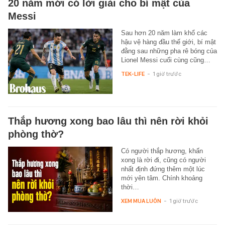
20 năm mới có lời giải cho bí mật của
Messi
Sau hơn 20 năm làm khổ các
hậu vệ hàng đầu thế giới, bí mật
đằng sau những pha rê bóng của
Lionel Messi cuối cùng cũng…
TEK-LIFE
-
1 giờ trước
Thắp hương xong bao lâu thì nên rời khỏi
phòng thờ?
Có người thắp hương, khấn
xong là rời đi, cũng có người
nhất định đứng thêm một lúc
mới yên tâm. Chính khoảng
thời…
XEM MUA LUÔN
-
1 giờ trước