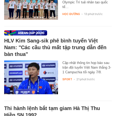
Olympic Trí tuệ nhân tạo quốc
tế…
HỌC ĐƯỜNG
-
13 phút trước
HLV Kim Sang-sik phê bình tuyển Việt
Nam: "Các cầu thủ mất tập trung dẫn đến
bàn thua"
Cập nhật thông tin họp báo sau
trận đội tuyển Việt Nam thắng 3-
1 Campuchia tối ngày 7/8.
SPORT
-
21 phút trước
Thi hành lệnh bắt tạm giam Hà Thị Thu
Hiền SN 1992