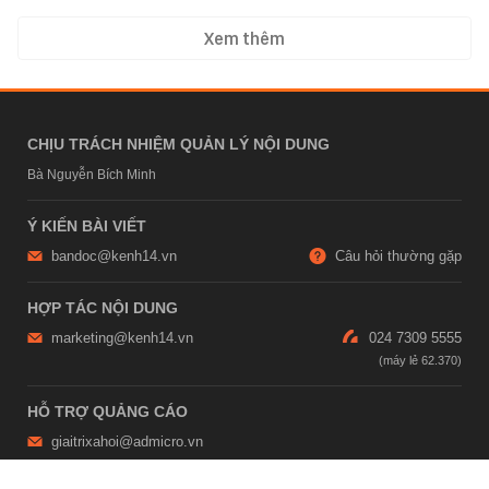
Xem thêm
CHỊU TRÁCH NHIỆM QUẢN LÝ NỘI DUNG
Bà Nguyễn Bích Minh
Ý KIẾN BÀI VIẾT
bandoc@kenh14.vn
Câu hỏi thường gặp
HỢP TÁC NỘI DUNG
marketing@kenh14.vn
024 7309 5555
HỖ TRỢ QUẢNG CÁO
giaitrixahoi@admicro.vn
02473007108