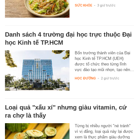
SỨC KHỎE
-
3 giờ trước
Danh sách 4 trường đại học trực thuộc Đại
học Kinh tế TP.HCM
Bốn trường thành viên của Đại
học Kinh tế TP.HCM (UEH)
được tổ chức theo từng lĩnh
vực đào tạo mũi nhọn, tạo nên…
HỌC ĐƯỜNG
-
2 giờ trước
Loại quả "xấu xí" nhưng giàu vitamin, cứ
ra chợ là thấy
Từng bị nhiều người "né tránh"
vì vị đắng, loại quả này lại được
xem là thực phẩm giàu dưỡng