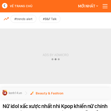
MỚI NHẤT
VỀ TRANG CHỦ
MỚI NHẤT
#trends alert
#B&F Talk
Xem thêm
Beauty & Fashion
Nữ idol xấc xược nhất nhì Kpop khiến nữ chính