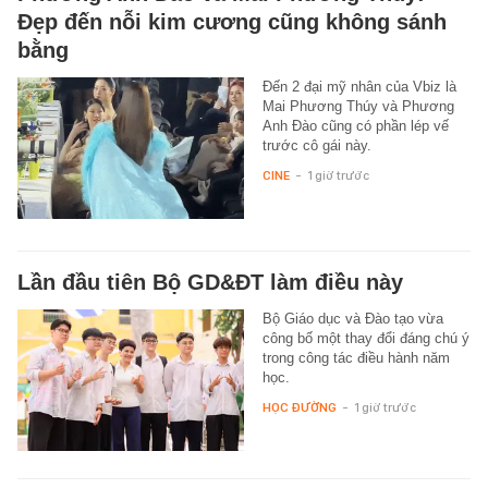
Đẹp đến nỗi kim cương cũng không sánh
bằng
Đến 2 đại mỹ nhân của Vbiz là
Mai Phương Thúy và Phương
Anh Đào cũng có phần lép vế
trước cô gái này.
CINE
-
1 giờ trước
Lần đầu tiên Bộ GD&ĐT làm điều này
Bộ Giáo dục và Đào tạo vừa
công bố một thay đổi đáng chú ý
trong công tác điều hành năm
học.
HỌC ĐƯỜNG
-
1 giờ trước