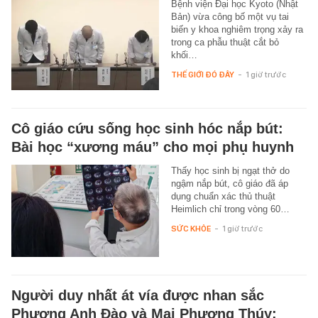
Bệnh viện Đại học Kyoto (Nhật
Bản) vừa công bố một vụ tai
biến y khoa nghiêm trọng xảy ra
trong ca phẫu thuật cắt bỏ
khối…
THẾ GIỚI ĐÓ ĐÂY
-
1 giờ trước
Cô giáo cứu sống học sinh hóc nắp bút:
Bài học “xương máu” cho mọi phụ huynh
Thấy học sinh bị ngạt thở do
ngậm nắp bút, cô giáo đã áp
dụng chuẩn xác thủ thuật
Heimlich chỉ trong vòng 60…
SỨC KHỎE
-
1 giờ trước
Người duy nhất át vía được nhan sắc
Phương Anh Đào và Mai Phương Thúy: