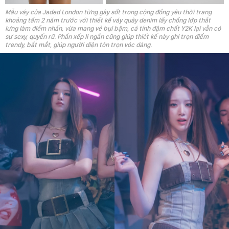
Mẫu váy của Jaded London từng gây sốt trong cộng đồng yêu thời trang
khoảng tầm 2 năm trước với thiết kế váy quây denim lấy chồng lớp thắt
lưng làm điểm nhấn, vừa mang vẻ bụi bặm, cá tính đậm chất Y2K lại vẫn có
sự sexy, quyến rũ. Phần xếp li ngắn cũng giúp thiết kế này ghi trọn điểm
trendy, bắt mắt, giúp người diện tôn trọn vóc dáng.