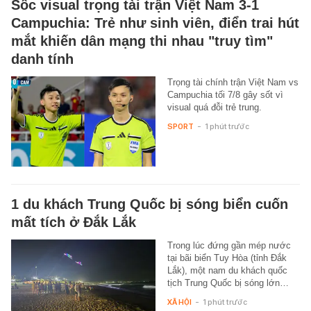
Sốc visual trọng tài trận Việt Nam 3-1
Campuchia: Trẻ như sinh viên, điển trai hút
mắt khiến dân mạng thi nhau "truy tìm"
danh tính
Trọng tài chính trận Việt Nam vs
Campuchia tối 7/8 gây sốt vì
visual quá đỗi trẻ trung.
SPORT
-
1 phút trước
1 du khách Trung Quốc bị sóng biển cuốn
mất tích ở Đắk Lắk
Trong lúc đứng gần mép nước
tại bãi biển Tuy Hòa (tỉnh Đắk
Lắk), một nam du khách quốc
tịch Trung Quốc bị sóng lớn…
XÃ HỘI
-
1 phút trước