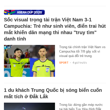
Sốc visual trọng tài trận Việt Nam 3-1
Campuchia: Trẻ như sinh viên, điển trai hút
mắt khiến dân mạng thi nhau "truy tìm"
danh tính
Trọng tài chính trận Việt Nam vs
Campuchia tối 7/8 gây sốt vì
visual quá đỗi trẻ trung.
SPORT
-
4 giờ trước
1 du khách Trung Quốc bị sóng biển cuốn
mất tích ở Đắk Lắk
Trong lúc đứng gần mép nước
tại bãi biển Tuy Hòa (tỉnh Đắk