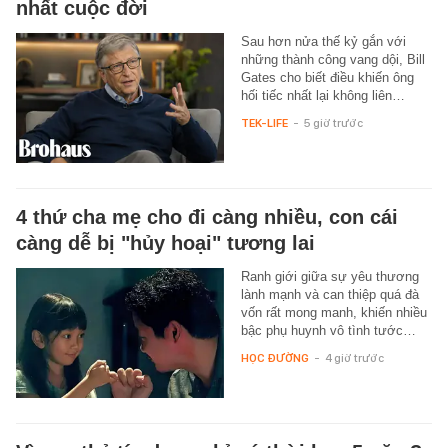
nhất cuộc đời
Sau hơn nửa thế kỷ gắn với
những thành công vang dội, Bill
Gates cho biết điều khiến ông
hối tiếc nhất lại không liên…
TEK-LIFE
-
5 giờ trước
4 thứ cha mẹ cho đi càng nhiều, con cái
càng dễ bị "hủy hoại" tương lai
Ranh giới giữa sự yêu thương
lành mạnh và can thiệp quá đà
vốn rất mong manh, khiến nhiều
bậc phụ huynh vô tình tước…
HỌC ĐƯỜNG
-
4 giờ trước