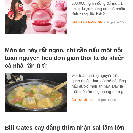
600.000 nghìn đồng để mua 1
chiếc lược không có quá nhiều
tính năng đặc biệt?
BEAUTY & FASHION
-
5 giờ trước
Món ăn này rất ngon, chỉ cần nấu một nồi
toàn nguyên liệu đơn giản thôi là đủ khiến
cả nhà "ăn tì tì"
Với toàn những nguyên liệu
quen thuộc, bạn có thể dễ dàng
nấu được món ăn này. Đây là
một món ăn nhẹ nhàng nhưng…
ĂN - CHƠI - ĐI
-
5 giờ trước
Bill Gates cay đắng thừa nhận sai lầm lớn