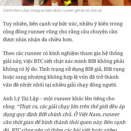
Cảnh chen chúc trong sự kiện được runner ghi lại và chia sẻ.
Tuy nhiên, bên cạnh sự bức xúc, nhiều ý kiến trong
cộng đồng runner cũng cho rằng câu chuyện cần
được nhìn nhận đa chiều hơn.
Theo các runner có kinh nghiệm tham gia hệ thống
giải này, việc BTC siết chặt xác minh BIB không phải
không có lý do. Tình trạng sử dụng BIB giả, BIB rụng
hoặc sang nhượng không hợp lệ vốn đã trở thành
vấn đề nhức nhối tại nhiều giải chạy đông người.
Anh Lý Tài Lập – một runner khác lên tiếng cho
rằng:
“Thực ra, các giải chạy lớn trên thế giới đều áp
dụng quy định BIB chính chủ. Ở Việt Nam, runner
cần thời gian để hình thành thói quen này. Bên cạnh
đó, BTC cũng nên có thêm các bài viết hoặc video