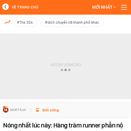
MỚI NHẤT
VỀ TRANG CHỦ
MỚI NHẤT
#The 30s
#dịch chuyển tới thành phố khác
Xem thêm
Đời sống
Nóng nhất lúc này: Hàng trăm runner phẫn nộ