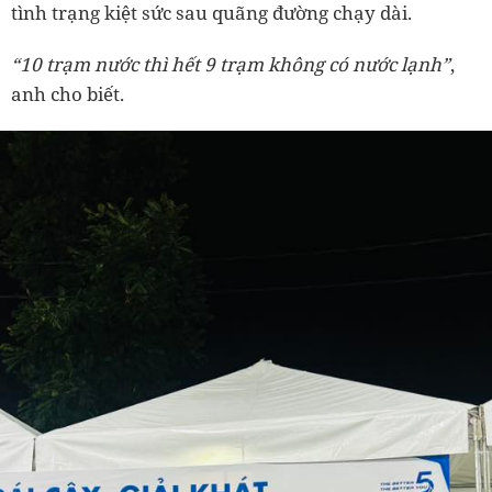
tình trạng kiệt sức sau quãng đường chạy dài.
“10 trạm nước thì hết 9 trạm không có nước lạnh”
,
anh cho biết.