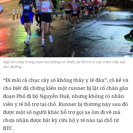
Ngô An chạy trong mưa mà không có nhiều sự hỗ trợ ở các trạm tiếp sức
dọc đường.
“Đi mãi cả chục cây số không thấy y tế đâu”, cô kể và
cho biết đã chứng kiến một runner bị lật cổ chân gần
đoạn Phố đi bộ Nguyễn Huệ, nhưng không có nhân
viên y tế hỗ trợ tại chỗ. Runner bị thương này sau đó
được một số người khác hỗ trợ gọi xe ôm đi về mà
chưa nhận được bất kỳ cứu hộ y tế nào tại chỗ từ
BTC.