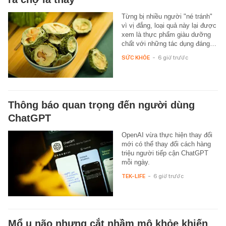
Từng bị nhiều người "né tránh"
vì vị đắng, loại quả này lại được
xem là thực phẩm giàu dưỡng
chất với những tác dụng đáng…
SỨC KHỎE
-
6 giờ trước
Thông báo quan trọng đến người dùng
ChatGPT
OpenAI vừa thực hiện thay đổi
mới có thể thay đổi cách hàng
triệu người tiếp cận ChatGPT
mỗi ngày.
TEK-LIFE
-
6 giờ trước
Mổ u não nhưng cắt nhầm mô khỏe khiến