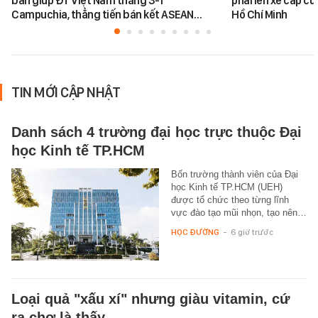
bàn giúp ĐT Việt Nam thắng 3-1
phải lên xe cấp cứ
Campuchia, thẳng tiến bán kết ASEAN…
Hồ Chí Minh
TIN MỚI CẬP NHẬT
Danh sách 4 trường đại học trực thuộc Đại
học Kinh tế TP.HCM
Bốn trường thành viên của Đại
học Kinh tế TP.HCM (UEH)
được tổ chức theo từng lĩnh
vực đào tạo mũi nhọn, tạo nên…
HỌC ĐƯỜNG
-
6 giờ trước
Loại quả "xấu xí" nhưng giàu vitamin, cứ
ra chợ là thấy