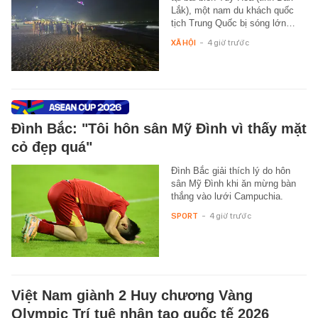
Lắk), một nam du khách quốc
tịch Trung Quốc bị sóng lớn…
XÃ HỘI
-
4 giờ trước
Đình Bắc: "Tôi hôn sân Mỹ Đình vì thấy mặt
cỏ đẹp quá"
Đình Bắc giải thích lý do hôn
sân Mỹ Đình khi ăn mừng bàn
thắng vào lưới Campuchia.
SPORT
-
4 giờ trước
Việt Nam giành 2 Huy chương Vàng
Olympic Trí tuệ nhân tạo quốc tế 2026