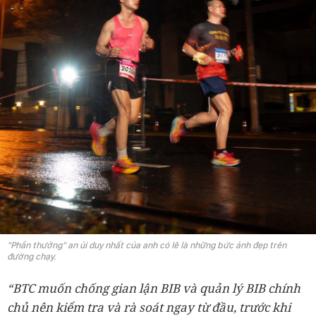
"Phần thưởng" an ủi duy nhất của anh có lẽ là những bức ảnh đẹp trên
đường chạy.
“BTC muốn chống gian lận BIB và quản lý BIB chính
chủ nên kiểm tra và rà soát ngay từ đầu, trước khi