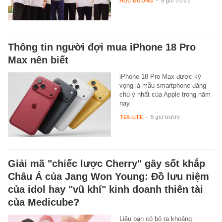
HỌC ĐƯỜNG
-
5 giờ trước
Thông tin người đợi mua iPhone 18 Pro
Max nên biết
iPhone 18 Pro Max được kỳ
vọng là mẫu smartphone đáng
chú ý nhất của Apple trong năm
nay.
TEK-LIFE
-
5 giờ trước
Giải mã "chiếc lược Cherry" gây sốt khắp
Châu Á của Jang Won Young: Đồ lưu niệm
của idol hay "vũ khí" kinh doanh thiên tài
của Medicube?
Liệu bạn có bỏ ra khoảng