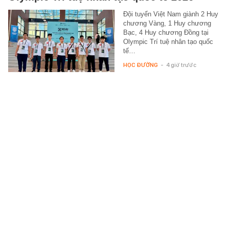
Đội tuyển Việt Nam giành 2 Huy
chương Vàng, 1 Huy chương
Bạc, 4 Huy chương Đồng tại
Olympic Trí tuệ nhân tạo quốc
tế…
HỌC ĐƯỜNG
-
4 giờ trước
HLV Kim Sang-sik phê bình tuyển Việt
Nam: "Các cầu thủ mất tập trung dẫn đến
bàn thua"
Cập nhật thông tin họp báo sau
trận đội tuyển Việt Nam thắng 3-
1 Campuchia tối ngày 7/8.
SPORT
-
4 giờ trước