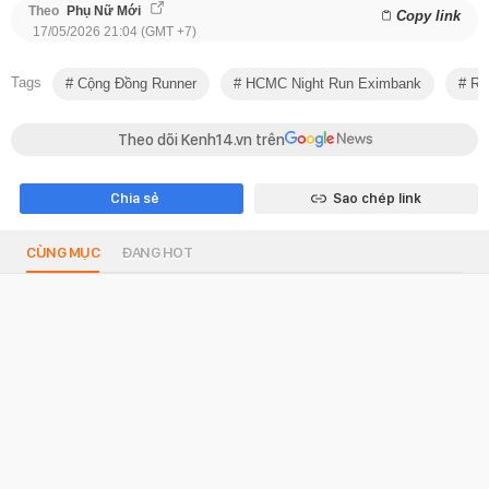
Theo
Phụ Nữ Mới
Copy link
17/05/2026 21:04 (GMT +7)
Tags
Cộng Đồng Runner
HCMC Night Run Eximbank
Ru
Theo dõi Kenh14.vn trên
Chia sẻ
Sao chép link
CÙNG MỤC
ĐANG HOT