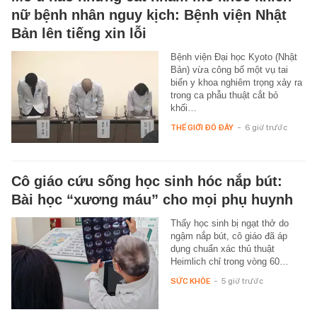
nữ bệnh nhân nguy kịch: Bệnh viện Nhật
Bản lên tiếng xin lỗi
Bệnh viện Đại học Kyoto (Nhật
Bản) vừa công bố một vụ tai
biến y khoa nghiêm trọng xảy ra
trong ca phẫu thuật cắt bỏ
khối…
THẾ GIỚI ĐÓ ĐÂY
-
6 giờ trước
Cô giáo cứu sống học sinh hóc nắp bút:
Bài học “xương máu” cho mọi phụ huynh
Thấy học sinh bị ngạt thở do
ngậm nắp bút, cô giáo đã áp
dụng chuẩn xác thủ thuật
Heimlich chỉ trong vòng 60…
SỨC KHỎE
-
5 giờ trước