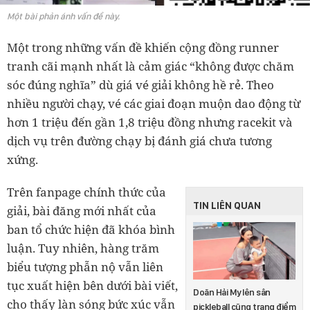
Một bài phản ánh vấn đề này.
Một trong những vấn đề khiến cộng đồng runner
tranh cãi mạnh nhất là cảm giác “không được chăm
sóc đúng nghĩa” dù giá vé giải không hề rẻ. Theo
nhiều người chạy, vé các giai đoạn muộn dao động từ
hơn 1 triệu đến gần 1,8 triệu đồng nhưng racekit và
dịch vụ trên đường chạy bị đánh giá chưa tương
xứng.
Trên fanpage chính thức của
TIN LIÊN QUAN
giải, bài đăng mới nhất của
ban tổ chức hiện đã khóa bình
luận. Tuy nhiên, hàng trăm
biểu tượng phẫn nộ vẫn liên
tục xuất hiện bên dưới bài viết,
Doãn Hải My lên sân
cho thấy làn sóng bức xúc vẫn
pickleball cũng trang điểm