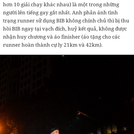
hơn 10 giải chạy khác nhau) là một trong những
người lên tiếng gay gắt nhất. Anh phản ánh tình
trạng runner sử dụng BIB không chính chủ thì bị thu
hồi BIB ngay tại vạch đích, huỷ kết quả, không được
nhận huy chương và áo finisher (áo tặng cho các
runner hoàn thành cự ly 21km và 42km).