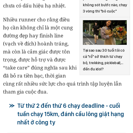
chưa có dấu hiệu hạ nhiệt.
không sót bước nào, chạy
3 vòng thì "bỏ cuộc"
Nhiều runner cho rằng điều
họ cần không chỉ là một cung
đường đẹp hay finish line
(vạch về đích) hoành tráng,
mà còn là cảm giác được tôn
Tại sao sau 30 tuổi tôi có
cả "rổ" sở thích từ chạy
trọng, được hỗ trợ và được
bộ, trekking, pickleball,...
“take care” đúng nghĩa sau khi
đến đu idol?
đã bỏ ra tiền bạc, thời gian
cùng rất nhiều sức lực cho quá trình tập luyện lẫn
tham gia cuộc đua.
Từ thứ 2 đến thứ 6 chạy deadline - cuối
tuần chạy 15km, đánh cầu lông giật hạng
nhất ở công ty