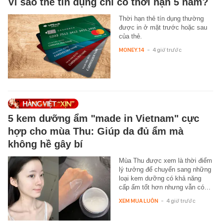
Vì sao thẻ tín dụng chỉ có thời hạn 5 năm?
Thời hạn thẻ tín dụng thường
được in ở mặt trước hoặc sau
của thẻ.
MONEY.14
-
4 giờ trước
5 kem dưỡng ẩm "made in Vietnam" cực
hợp cho mùa Thu: Giúp da đủ ẩm mà
không hề gây bí
Mùa Thu được xem là thời điểm
lý tưởng để chuyển sang những
loại kem dưỡng có khả năng
cấp ẩm tốt hơn nhưng vẫn có…
XEM MUA LUÔN
-
4 giờ trước