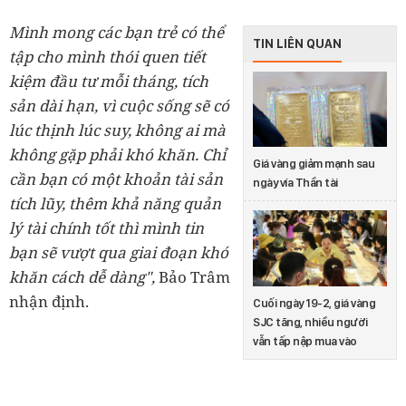
Mình mong các bạn trẻ có thể
TIN LIÊN QUAN
tập cho mình thói quen tiết
kiệm đầu tư mỗi tháng, tích
sản dài hạn, vì cuộc sống sẽ có
lúc thịnh lúc suy, không ai mà
không gặp phải khó khăn. Chỉ
Giá vàng giảm mạnh sau
cần bạn có một khoản tài sản
ngày vía Thần tài
tích lũy, thêm khả năng quản
lý tài chính tốt thì mình tin
bạn sẽ vượt qua giai đoạn khó
khăn cách dễ dàng",
Bảo Trâm
nhận định.
Cuối ngày 19-2, giá vàng
SJC tăng, nhiều người
vẫn tấp nập mua vào