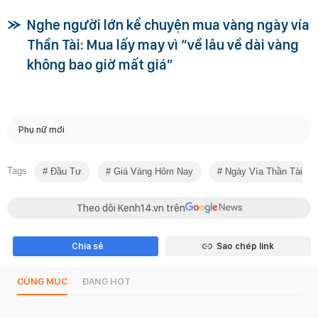
Nghe người lớn kể chuyện mua vàng ngày vía
Thần Tài: Mua lấy may vì “về lâu về dài vàng
không bao giờ mất giá”
Phụ nữ mới
Tags
Đầu Tư
Giá Vàng Hôm Nay
Ngày Vía Thần Tài 20
Theo dõi Kenh14.vn trên
Chia sẻ
Sao chép link
CÙNG MỤC
ĐANG HOT