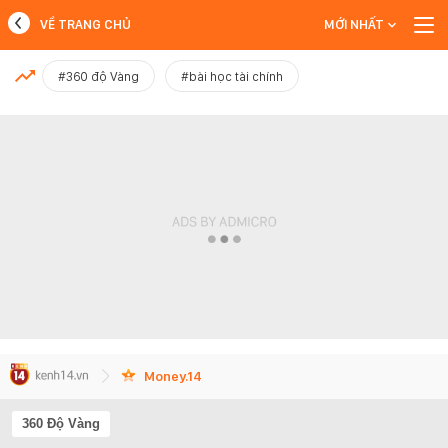
VỀ TRANG CHỦ
MỚI NHẤT
MỚI NHẤT
#360 độ Vàng
#bài học tài chính
Xem thêm
Money.14
360 Độ Vàng