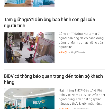
Tạm giữ người đàn ông bạo hành con gái của
người tình
Công an TP.Đồng Nai tạm giữ
người đàn ông đã có hành động
dùng roi đánh con gái riêng của
người tình.
XÃ HỘI
-
6 giờ trước
BIDV có thông báo quan trọng đến toàn bộ khách
hàng
Ngân hàng TMCP Đầu tư và Phát
triển Việt Nam (BIDV) khuyến nghị
người dùng kích hoạt ngay tính
năng xác thực khuôn mặt trên…
TEK-LIFE
-
6 giờ trước