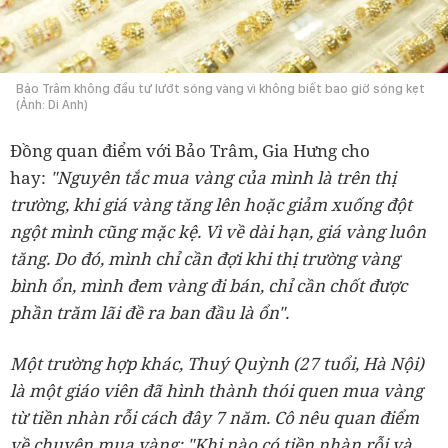
Bảo Trâm không đầu tư lướt sóng vàng vì không biết bao giờ sóng kẹt
(Ảnh: Di Anh)
Đồng quan điểm với Bảo Trâm, Gia Hưng cho
hay:
"Nguyên tắc mua vàng của mình là trên thị
trường, khi giá vàng tăng lên hoặc giảm xuống đột
ngột mình cũng mặc kệ. Vì về dài hạn, giá vàng luôn
tăng. Do đó, mình chỉ cần đợi khi thị trường vàng
bình ổn, mình đem vàng đi bán, chỉ cần chốt được
phần trăm lãi đề ra ban đầu là ổn".
Một trường hợp khác, Thuý Quỳnh (27 tuổi, Hà Nội)
là một giáo viên đã hình thành thói quen mua vàng
từ tiền nhàn rỗi cách đây 7 năm. Cô nêu quan điểm
về chuyện mua vàng: "Khi nào có tiền nhàn rỗi và