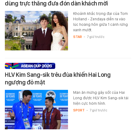
dùng trực thăng đưa đón dàn khách mời
Khoảnh khắc trọng đại của Tom
Holland - Zendaya diễn ra vào
lúc hoàng hôn giữa 1 cánh rừng
xanh mướt.
STAR
-
7 giờ trước
HLV Kim Sang-sik trêu đùa khiến Hai Long
ngượng đỏ mặt
Màn ăn mừng gây sốt của Hai
Long được HLV Kim Sang-sik tái
hiện cực hóm hỉnh.
SPORT
-
7 giờ trước