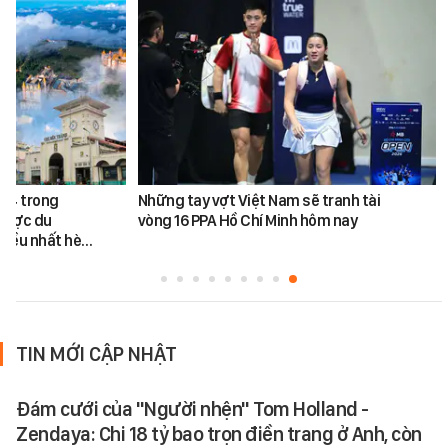
ứ 4 trong
Những tay vợt Việt Nam sẽ tranh tài
được du
vòng 16 PPA Hồ Chí Minh hôm nay
hiều nhất hè…
TIN MỚI CẬP NHẬT
Đám cưới của "Người nhện" Tom Holland -
Zendaya: Chi 18 tỷ bao trọn điền trang ở Anh, còn