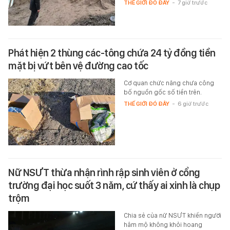
THẾ GIỚI ĐÓ ĐÂY
-
7 giờ trước
Phát hiện 2 thùng các-tông chứa 24 tỷ đồng tiền
mặt bị vứt bên vệ đường cao tốc
Cơ quan chức năng chưa công
bố nguồn gốc số tiền trên.
THẾ GIỚI ĐÓ ĐÂY
-
6 giờ trước
Nữ NSƯT thừa nhận rình rập sinh viên ở cổng
trường đại học suốt 3 năm, cứ thấy ai xinh là chụp
trộm
Chia sẻ của nữ NSƯT khiến người
hâm mộ không khỏi hoang