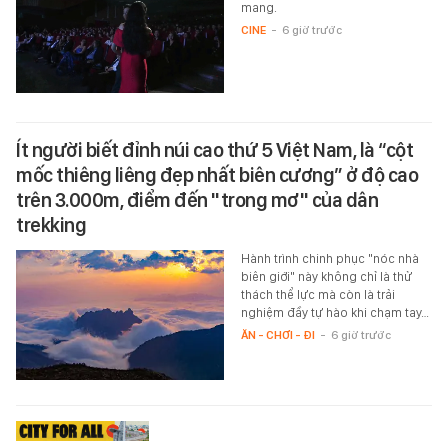
mang.
CINE
-
6 giờ trước
Ít người biết đỉnh núi cao thứ 5 Việt Nam, là “cột
mốc thiêng liêng đẹp nhất biên cương” ở độ cao
trên 3.000m, điểm đến "trong mơ" của dân
trekking
Hành trình chinh phục "nóc nhà
biên giới" này không chỉ là thử
thách thể lực mà còn là trải
nghiệm đầy tự hào khi chạm tay…
ĂN - CHƠI - ĐI
-
6 giờ trước