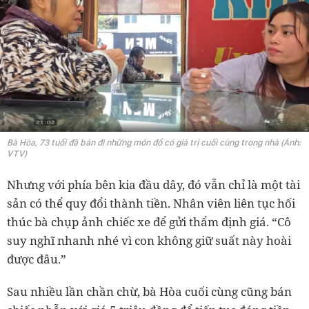
Bà Hòa, 73 tuổi đã bán đi những món đồ có giá trị cuối cùng trong nhà (Ảnh:
VTV)
Nhưng với phía bên kia đầu dây, đó vẫn chỉ là một tài
sản có thể quy đổi thành tiền. Nhân viên liên tục hối
thúc bà chụp ảnh chiếc xe để gửi thẩm định giá. “Cô
suy nghĩ nhanh nhé vì con không giữ suất này hoài
được đâu.”
Sau nhiều lần chần chừ, bà Hòa cuối cùng cũng bán