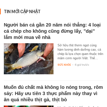
TIN MỚI CẬP NHẬT
Người bán cá gần 20 năm nói thẳng: 4 loại
cá chép cho không cũng đừng lấy, "dại"
lắm mới mua về nhà
Sở hữu thịt thơm ngọt cùng
hàm lượng dinh dưỡng cao, cá
chép là lựa chọn quen thuộc trên
mâm cơm người Việt. Thế…
SỨC KHỎE
-
6 giờ trước
Muốn đủ chất mà không lo nóng trong, rôm
sảy: Hãy ưu tiên 3 thực phẩm này thay vì
ăn quá nhiều thịt gà, thịt bò