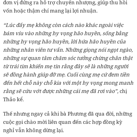
đơn vị đứng ra hỗ trợ chuyển nhượng, giúp thu hồi
vốn hoặc thậm chí mang lại lợi nhuận.
“Lúc đấy mẹ không còn cách nào khác ngoài việc
bám víu vào những hy vọng hão huyền, sống bằng
những hy vọng hão huyền, lời hứa hão huyền của
những nhân viên tư vấn. Những giọng nói ngọt ngào,
những sự quan tâm chăm sóc tưởng chừng chân thật
từ trái tim khiến mẹ tin rằng đây sẽ là những người
sẽ đồng hành giúp đỡ mẹ. Cuối cùng mẹ cứ đem tiền
đến hết chỗ này chỗ kia với một hy vọng mong manh
rằng sẽ cứu vớt được những cái mẹ đã rơi vào”,
chị
Thảo kể.
Thế nhưng ngay cả khi bà Phương đã qua đời, những
cuộc gọi chào mời liên quan đến các hợp đồng kỳ
nghỉ vẫn không dừng lại.