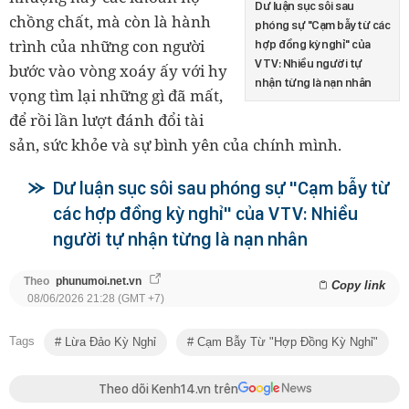
Dư luận sục sôi sau
chồng chất, mà còn là hành
phóng sự "Cạm bẫy từ các
trình của những con người
hợp đồng kỳ nghỉ" của
VTV: Nhiều người tự
bước vào vòng xoáy ấy với hy
nhận từng là nạn nhân
vọng tìm lại những gì đã mất,
để rồi lần lượt đánh đổi tài
sản, sức khỏe và sự bình yên của chính mình.
Dư luận sục sôi sau phóng sự "Cạm bẫy từ
các hợp đồng kỳ nghỉ" của VTV: Nhiều
người tự nhận từng là nạn nhân
Theo
phunumoi.net.vn
Copy link
08/06/2026 21:28 (GMT +7)
Tags
Lừa Đảo Kỳ Nghỉ
Cạm Bẫy Từ "hợp Đồng Kỳ Nghỉ"
Theo dõi Kenh14.vn trên