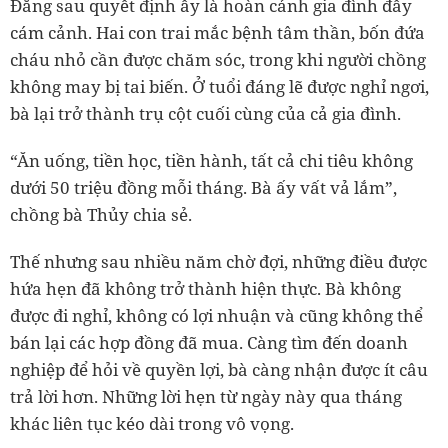
Đằng sau quyết định ấy là hoàn cảnh gia đình đầy
cám cảnh. Hai con trai mắc bệnh tâm thần, bốn đứa
cháu nhỏ cần được chăm sóc, trong khi người chồng
không may bị tai biến. Ở tuổi đáng lẽ được nghỉ ngơi,
bà lại trở thành trụ cột cuối cùng của cả gia đình.
“Ăn uống, tiền học, tiền hành, tất cả chi tiêu không
dưới 50 triệu đồng mỗi tháng. Bà ấy vất vả lắm”,
chồng bà Thủy chia sẻ.
Thế nhưng sau nhiều năm chờ đợi, những điều được
hứa hẹn đã không trở thành hiện thực. Bà không
được đi nghỉ, không có lợi nhuận và cũng không thể
bán lại các hợp đồng đã mua. Càng tìm đến doanh
nghiệp để hỏi về quyền lợi, bà càng nhận được ít câu
trả lời hơn. Những lời hẹn từ ngày này qua tháng
khác liên tục kéo dài trong vô vọng.