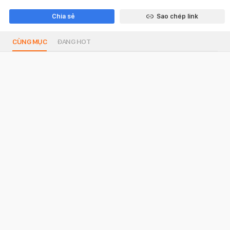
Chia sẻ
Sao chép link
CÙNG MỤC
ĐANG HOT