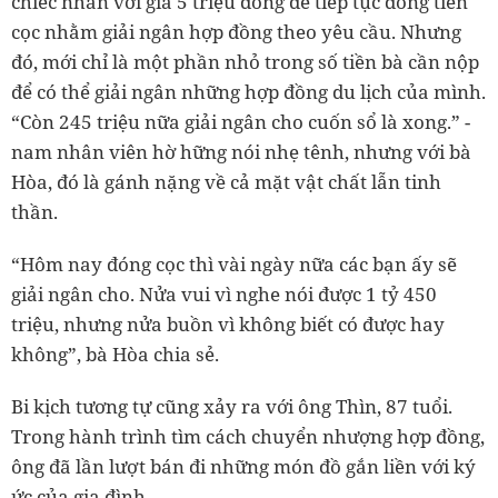
chiếc nhẫn với giá 5 triệu đồng để tiếp tục đóng tiền
cọc nhằm giải ngân hợp đồng theo yêu cầu. Nhưng
đó, mới chỉ là một phần nhỏ trong số tiền bà cần nộp
để có thể giải ngân những hợp đồng du lịch của mình.
“Còn 245 triệu nữa giải ngân cho cuốn sổ là xong.” -
nam nhân viên hờ hững nói nhẹ tênh, nhưng với bà
Hòa, đó là gánh nặng về cả mặt vật chất lẫn tinh
thần.
“Hôm nay đóng cọc thì vài ngày nữa các bạn ấy sẽ
giải ngân cho. Nửa vui vì nghe nói được 1 tỷ 450
triệu, nhưng nửa buồn vì không biết có được hay
không”, bà Hòa chia sẻ.
Bi kịch tương tự cũng xảy ra với ông Thìn, 87 tuổi.
Trong hành trình tìm cách chuyển nhượng hợp đồng,
ông đã lần lượt bán đi những món đồ gắn liền với ký
ức của gia đình.