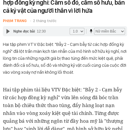
hợp đồng kỳ nghỉ: Cắm sổ đỏ, cầm sổ hưu, bán
cả kỷ vật của người thân vì lời hứa
PHẠM TRANG
2 tháng trước
Nghe đọc bài
12:30
Hai tập phim VTV Đặc biệt: "Bẫy 2 - Cạm bẫy từ các hợp đồng kỳ
nghỉ" đã lột trần màn kịch tàn nhẫn của mô hình sở hữu kỳ nghỉ, nơi
lòng tin của những người già bị thao túng đến mức kiệt quệ, phải
đánh đổi cả sổ hưu, sổ đỏ và những kỷ vật cuối cùng của cuộc đời
vào vòng xoáy nợ nần không lối thoát.
Hai tập phim tài liệu VTV Đặc biệt: "Bẫy 2 - Cạm bẫy
từ các hợp đồng kỳ nghỉ" vừa lên sóng đã bóc trần
toàn bộ chiêu thức thao túng, đẩy hàng loạt nạn
nhân vào vòng xoáy kiệt quệ tài chính. Từng được
quảng bá với những ngôn từ đầy hoa mỹ là "thượng
lưu" hay "sinh lời dễ dàng", mô hình sở hữu kỳ nghỉ