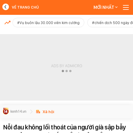
MỚI NHẤT
VỀ TRANG CHỦ
MỚI NHẤT
#Vụ buôn lậu 30.000 viên kim cương
#chiến dịch 500 ngày 
Xem thêm
Xã hội
Nỗi đau không lối thoát của người già sập bẫy