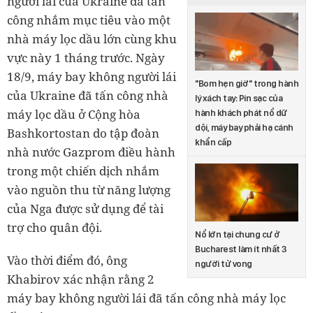
người lái của Ukraine đã tấn
công nhắm mục tiêu vào một
nhà máy lọc dầu lớn cùng khu
vực này 1 tháng trước. Ngày
18/9, máy bay không người lái
"Bom hẹn giờ" trong hành
của Ukraine đã tấn công nhà
lý xách tay: Pin sạc của
máy lọc dầu ở Cộng hòa
hành khách phát nổ dữ
dội, máy bay phải hạ cánh
Bashkortostan do tập đoàn
khẩn cấp
nhà nước Gazprom điều hành
trong một chiến dịch nhắm
vào nguồn thu từ năng lượng
của Nga được sử dụng để tài
trợ cho quân đội.
Nổ lớn tại chung cư ở
Bucharest làm ít nhất 3
Vào thời điểm đó, ông
người tử vong
Khabirov xác nhận rằng 2
máy bay không người lái đã tấn công nhà máy lọc