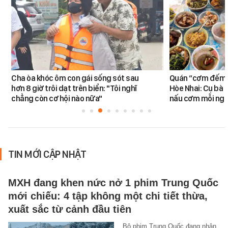
Cha òa khóc ôm con gái sống sót sau
Quán “cơm đếm”
hơn 8 giờ trôi dạt trên biển: "Tôi nghĩ
Hòe Nhai: Cụ bà 8
chẳng còn cơ hội nào nữa"
nấu cơm mỗi ngà
TIN MỚI CẬP NHẬT
MXH đang khen nức nở 1 phim Trung Quốc
mới chiếu: 4 tập không một chi tiết thừa,
xuất sắc từ cảnh đầu tiên
Bộ phim Trung Quốc đang nhận