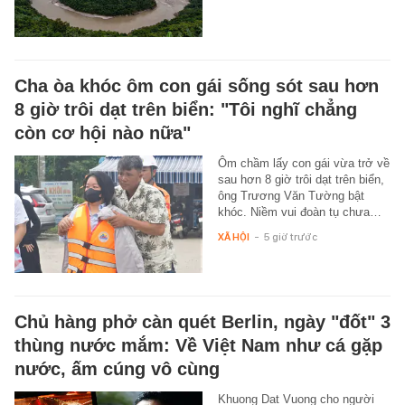
Cha òa khóc ôm con gái sống sót sau hơn
8 giờ trôi dạt trên biển: "Tôi nghĩ chẳng
còn cơ hội nào nữa"
Ôm chầm lấy con gái vừa trở về
sau hơn 8 giờ trôi dạt trên biển,
ông Trương Văn Tường bật
khóc. Niềm vui đoàn tụ chưa…
XÃ HỘI
-
5 giờ trước
Chủ hàng phở càn quét Berlin, ngày "đốt" 3
thùng nước mắm: Về Việt Nam như cá gặp
nước, ấm cúng vô cùng
Khuong Dat Vuong cho người