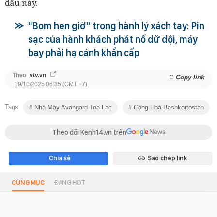
dầu này.
"Bom hẹn giờ" trong hành lý xách tay: Pin
sạc của hành khách phát nổ dữ dội, máy
bay phải hạ cánh khẩn cấp
Theo
vtv.vn
Copy link
19/10/2025 06:35 (GMT +7)
Tags
Nhà Máy Avangard Toạ Lạc
Cộng Hoà Bashkortostan
Theo dõi Kenh14.vn trên
Chia sẻ
Sao chép link
CÙNG MỤC
ĐANG HOT