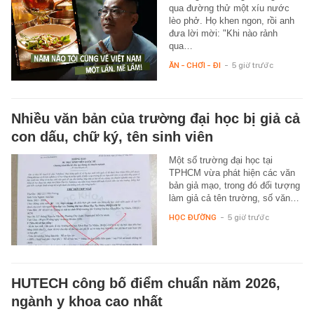
qua đường thử một xíu nước
lèo phở. Họ khen ngon, rồi anh
đưa lời mời: "Khi nào rảnh
qua…
ĂN - CHƠI - ĐI
-
5 giờ trước
Nhiều văn bản của trường đại học bị giả cả
con dấu, chữ ký, tên sinh viên
Một số trường đại học tại
TPHCM vừa phát hiện các văn
bản giả mạo, trong đó đối tượng
làm giả cả tên trường, số văn…
HỌC ĐƯỜNG
-
5 giờ trước
HUTECH công bố điểm chuẩn năm 2026,
ngành y khoa cao nhất