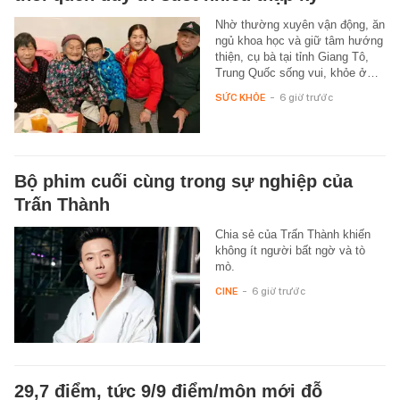
Nhờ thường xuyên vận động, ăn
ngủ khoa học và giữ tâm hướng
thiện, cụ bà tại tỉnh Giang Tô,
Trung Quốc sống vui, khỏe ở…
SỨC KHỎE
-
6 giờ trước
Bộ phim cuối cùng trong sự nghiệp của
Trấn Thành
Chia sẻ của Trấn Thành khiến
không ít người bất ngờ và tò
mò.
CINE
-
6 giờ trước
29,7 điểm, tức 9/9 điểm/môn mới đỗ