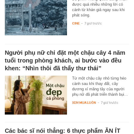
được quá nhiều những lời có
cánh từ khán giả ngay sau khi
phát sóng.
CINE
-
7 giờ trước
Người phụ nữ chỉ đặt một chậu cây 4 năm
tuổi trong phòng khách, ai bước vào đều
khen: “Nhìn thôi đã thấy thư thái”
Từ một chậu cây nhỏ từng héo
cành sau khi thay đất, cây
dương xỉ măng tây của người
phụ nữ đã phát triển thành bụi…
XEM MUA LUÔN
-
7 giờ trước
Các bác sĩ nói thẳng: 6 thực phẩm ĂN ÍT