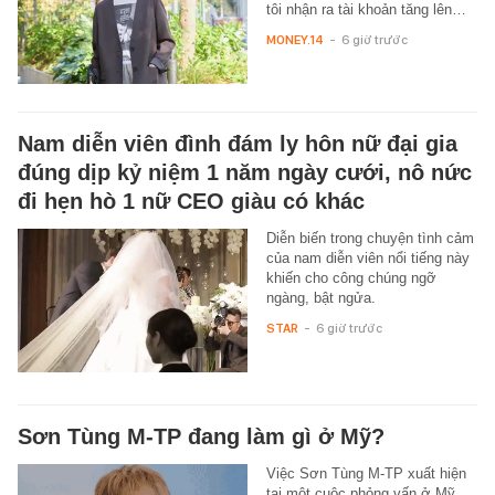
tôi nhận ra tài khoản tăng lên…
MONEY.14
-
6 giờ trước
Nam diễn viên đình đám ly hôn nữ đại gia
đúng dịp kỷ niệm 1 năm ngày cưới, nô nức
đi hẹn hò 1 nữ CEO giàu có khác
Diễn biến trong chuyện tình cảm
của nam diễn viên nổi tiếng này
khiến cho công chúng ngỡ
ngàng, bật ngửa.
STAR
-
6 giờ trước
Sơn Tùng M-TP đang làm gì ở Mỹ?
Việc Sơn Tùng M-TP xuất hiện
tại một cuộc phỏng vấn ở Mỹ