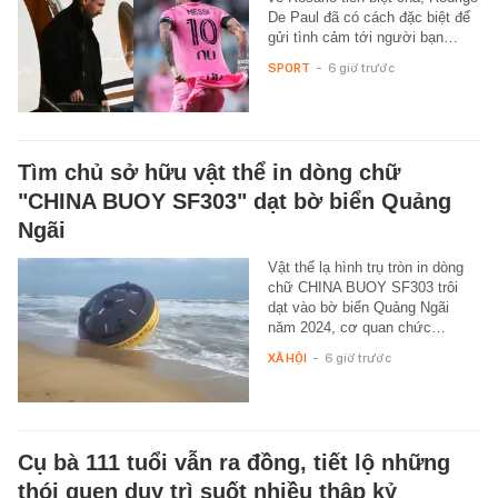
De Paul đã có cách đặc biệt để
gửi tình cảm tới người bạn…
SPORT
-
6 giờ trước
Tìm chủ sở hữu vật thể in dòng chữ
"CHINA BUOY SF303" dạt bờ biển Quảng
Ngãi
Vật thể lạ hình trụ tròn in dòng
chữ CHINA BUOY SF303 trôi
dạt vào bờ biển Quảng Ngãi
năm 2024, cơ quan chức…
XÃ HỘI
-
6 giờ trước
Cụ bà 111 tuổi vẫn ra đồng, tiết lộ những
thói quen duy trì suốt nhiều thập kỷ