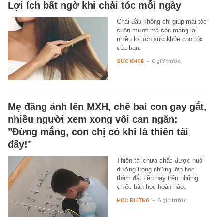
Lợi ích bất ngờ khi chải tóc mỗi ngày
Chải đầu không chỉ giúp mái tóc
suôn mượt mà còn mang lại
nhiều lợi ích sức khỏe cho tóc
của bạn.
SỨC KHỎE
-
6 giờ trước
Mẹ đăng ảnh lên MXH, chê bai con gay gắt,
nhiều người xem xong vội can ngăn:
"Đừng mắng, con chị có khi là thiên tài
đấy!"
Thiên tài chưa chắc được nuôi
dưỡng trong những lớp học
thêm đắt tiền hay trên những
chiếc bàn học hoàn hảo.
HỌC ĐƯỜNG
-
6 giờ trước