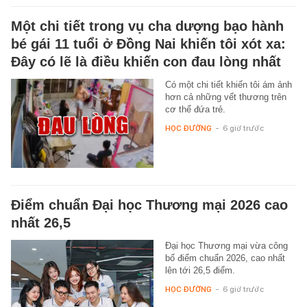
Một chi tiết trong vụ cha dượng bạo hành
bé gái 11 tuổi ở Đồng Nai khiến tôi xót xa:
Đây có lẽ là điều khiến con đau lòng nhất
Có một chi tiết khiến tôi ám ảnh
hơn cả những vết thương trên
cơ thể đứa trẻ.
HỌC ĐƯỜNG
-
6 giờ trước
Điểm chuẩn Đại học Thương mại 2026 cao
nhất 26,5
Đại học Thương mại vừa công
bố điểm chuẩn 2026, cao nhất
lên tới 26,5 điểm.
HỌC ĐƯỜNG
-
6 giờ trước