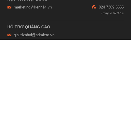
marketing@kenh14.vn
024 7309 5555
HỖ TRỢ QUẢNG CÁO
giaitrixahoi@admicro.vn
02473007108
TRỤ SỞ HÀ NỘI
Tầng 21, Tòa nhà Center Building, Hapulico Complex, Số 01, phố
Nguyễn Huy Tưởng, phường Thanh Xuân, thành phố Hà Nội
TRỤ SỞ TP.HỒ CHÍ MINH
Tầng 4, Tòa nhà 123, số 127 Võ Văn Tần, Phường Xuân Hòa, TPHCM
Giấy phép thiết lập trang thông tin điện tử tổng hợp trên mạng số
2215/GP-TTĐT do Sở Thông tin và Truyền thông Hà Nội cấp ngày 10
tháng 4 năm 2019
© Copyright 2007 - 2026 – Công ty Cổ phần VCCorp