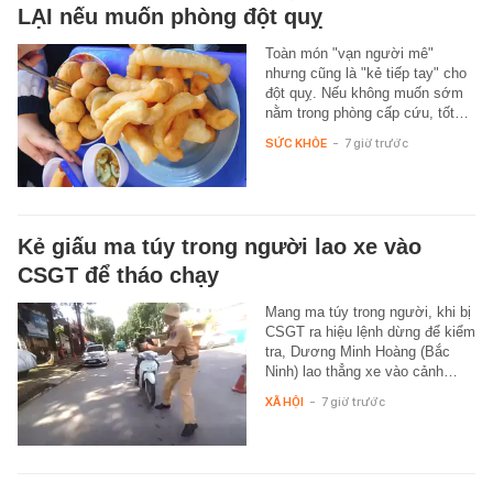
LẠI nếu muốn phòng đột quỵ
Toàn món "vạn người mê"
nhưng cũng là "kẻ tiếp tay" cho
đột quỵ. Nếu không muốn sớm
nằm trong phòng cấp cứu, tốt…
SỨC KHỎE
-
7 giờ trước
Kẻ giấu ma túy trong người lao xe vào
CSGT để tháo chạy
Mang ma túy trong người, khi bị
CSGT ra hiệu lệnh dừng để kiểm
tra, Dương Minh Hoàng (Bắc
Ninh) lao thẳng xe vào cảnh…
XÃ HỘI
-
7 giờ trước