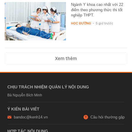
Ngành Y khoa cao nhất với 22
điểm theo phương thức thi tốt
nghiệp THPT.
HỌC ĐƯỜNG
-
5 giờ trước
Xem thêm
CHỊU TRÁCH NHIỆM QUẢN LÝ NỘI DUNG
Bà Nguyễn Bích Minh
Ý KIẾN BÀI VIẾT
bandoc@kenh14.vn
Câu hỏi thường gặp
HỢP TÁC NỘI DUNG