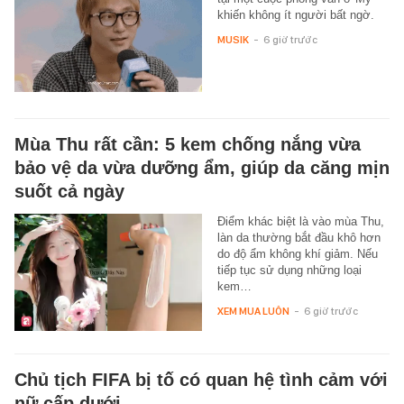
khiến không ít người bất ngờ.
MUSIK
-
6 giờ trước
Mùa Thu rất cần: 5 kem chống nắng vừa
bảo vệ da vừa dưỡng ẩm, giúp da căng mịn
suốt cả ngày
Điểm khác biệt là vào mùa Thu,
làn da thường bắt đầu khô hơn
do độ ẩm không khí giảm. Nếu
tiếp tục sử dụng những loại
kem…
XEM MUA LUÔN
-
6 giờ trước
Chủ tịch FIFA bị tố có quan hệ tình cảm với
nữ cấp dưới