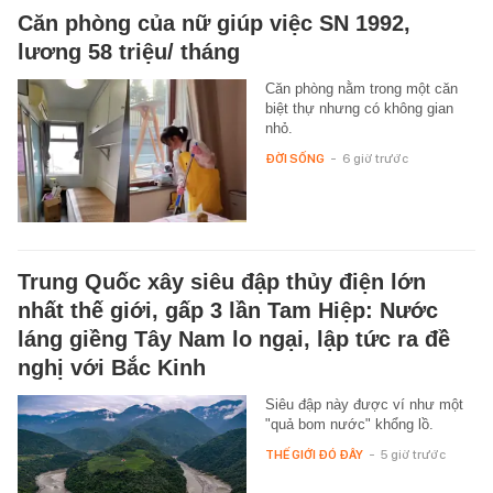
Căn phòng của nữ giúp việc SN 1992,
lương 58 triệu/ tháng
Căn phòng nằm trong một căn
biệt thự nhưng có không gian
nhỏ.
ĐỜI SỐNG
-
6 giờ trước
Trung Quốc xây siêu đập thủy điện lớn
nhất thế giới, gấp 3 lần Tam Hiệp: Nước
láng giềng Tây Nam lo ngại, lập tức ra đề
nghị với Bắc Kinh
Siêu đập này được ví như một
"quả bom nước" khổng lồ.
THẾ GIỚI ĐÓ ĐÂY
-
5 giờ trước