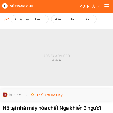
MỚI NHẤT
VỀ TRANG CHỦ
MỚI NHẤT
#máy bay rơi ở ấn độ
#Xung đột tại Trung Đông
Xem thêm
Thế Giới Đó Đây
Nổ tại nhà máy hóa chất Nga khiến 3 người