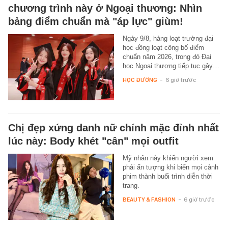
chương trình này ở Ngoại thương: Nhìn
bảng điểm chuẩn mà "áp lực" giùm!
Ngày 9/8, hàng loạt trường đại
học đồng loạt công bố điểm
chuẩn năm 2026, trong đó Đại
học Ngoại thương tiếp tục gây…
HỌC ĐƯỜNG
-
6 giờ trước
Chị đẹp xứng danh nữ chính mặc đỉnh nhất
lúc này: Body khét "cân" mọi outfit
Mỹ nhân này khiến người xem
phải ấn tượng khi biến mọi cảnh
phim thành buổi trình diễn thời
trang.
BEAUTY & FASHION
-
6 giờ trước