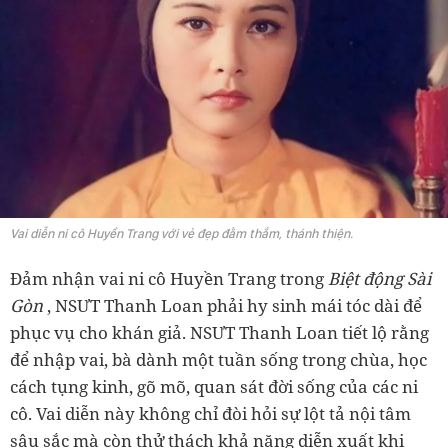
Vai diễn ni cô Huyền Trang với vẻ đẹp đằm thắm, thánh thiện.
Đảm nhận vai ni cô Huyền Trang trong
Biệt động Sài
Gòn
, NSƯT Thanh Loan phải hy sinh mái tóc dài để
phục vụ cho khán giả. NSƯT Thanh Loan tiết lộ rằng
để nhập vai, bà dành một tuần sống trong chùa, học
cách tụng kinh, gõ mõ, quan sát đời sống của các ni
cô. Vai diễn này không chỉ đòi hỏi sự lột tả nội tâm
sâu sắc mà còn thử thách khả năng diễn xuất khi