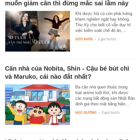
muốn giảm cân thì đừng mắc sai lầm này
Khi được hỏi có còn phải kiêng
khem nghiêm ngặt hay không,
Thư Kỳ cho biết cô vẫn duy trì
việc kiểm soát chế độ ăn,…
SỨC KHỎE
-
2 giờ trước
Căn nhà của Nobita, Shin - Cậu bé bút chì
và Maruko, cái nào đắt nhất?
Ba căn nhà quen thuộc trong
loạt anime tuổi thơ, khi được
các trang bất động sản Nhật Bản
định giá theo mặt bằng hiện…
HỌC ĐƯỜNG
-
2 giờ trước