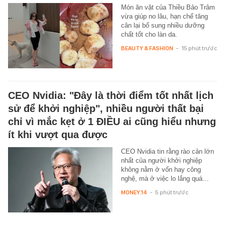
Món ăn vặt của Thiều Bảo Trâm
vừa giúp no lâu, hạn chế tăng
cân lại bổ sung nhiều dưỡng
chất tốt cho làn da.
BEAUTY & FASHION
-
15 phút trước
CEO Nvidia: "Đây là thời điểm tốt nhất lịch
sử để khởi nghiệp", nhiều người thất bại
chỉ vì mắc kẹt ở 1 ĐIỀU ai cũng hiểu nhưng
ít khi vượt qua được
CEO Nvidia tin rằng rào cản lớn
nhất của người khởi nghiệp
không nằm ở vốn hay công
nghệ, mà ở việc lo lắng quá…
MONEY.14
-
5 phút trước