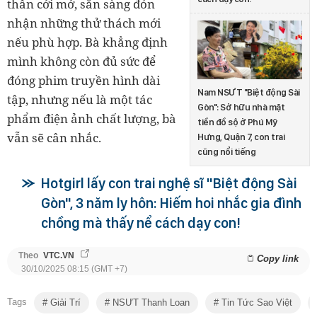
thần cởi mở, sẵn sàng đón
nhận những thử thách mới
nếu phù hợp. Bà khẳng định
mình không còn đủ sức để
đóng phim truyền hình dài
Nam NSƯT "Biệt động Sài
tập, nhưng nếu là một tác
Gòn": Sở hữu nhà mặt
phẩm điện ảnh chất lượng, bà
tiền đồ sộ ở Phú Mỹ
vẫn sẽ cân nhắc.
Hưng, Quận 7, con trai
cũng nổi tiếng
Hotgirl lấy con trai nghệ sĩ "Biệt động Sài
Gòn", 3 năm ly hôn: Hiếm hoi nhắc gia đình
chồng mà thấy nể cách dạy con!
Theo
VTC.VN
Copy link
30/10/2025 08:15 (GMT +7)
Tags
Giải Trí
NSƯT Thanh Loan
Tin Tức Sao Việt