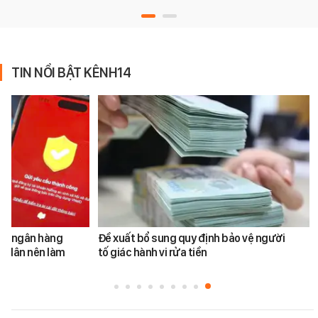
TIN NỔI BẬT KÊNH14
ản ngân hàng
Đề xuất bổ sung quy định bảo vệ người
i dân nên làm
tố giác hành vi rửa tiền