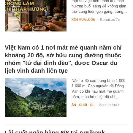
một số việc nên tránh khi thắp
hương buổi sáng để không gian
thờ cúng luôn gọn gàng, trang…
XEM MUA LUÔN
-
5 phút trước
Việt Nam có 1 nơi mát mẻ quanh năm chỉ
khoảng 20 độ, sở hữu cung đường thuộc
nhóm "tứ đại đỉnh đèo", được Oscar du
lịch vinh danh liên tục
Nằm ở độ cao trung bình 1.000-
1.600 m, Cao nguyên đá Đồng
Văn có khí hậu mát mẻ quanh
năm, mùa hè nhiệt độ chỉ…
ĂN - CHƠI - ĐI
-
15 phút trước
Lãi suất ngân hàng 6/8 tại Agribank,