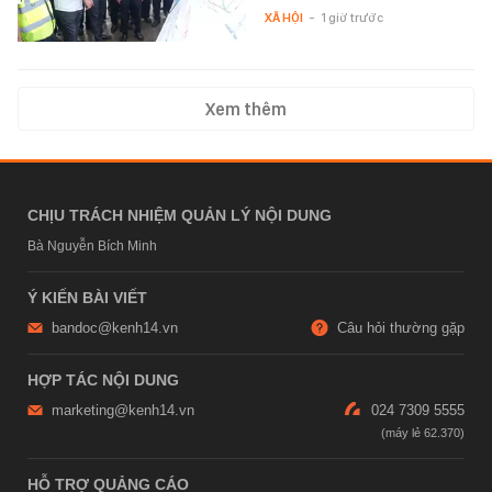
XÃ HỘI
-
1 giờ trước
Xem thêm
CHỊU TRÁCH NHIỆM QUẢN LÝ NỘI DUNG
Bà Nguyễn Bích Minh
Ý KIẾN BÀI VIẾT
bandoc@kenh14.vn
Câu hỏi thường gặp
HỢP TÁC NỘI DUNG
marketing@kenh14.vn
024 7309 5555
HỖ TRỢ QUẢNG CÁO