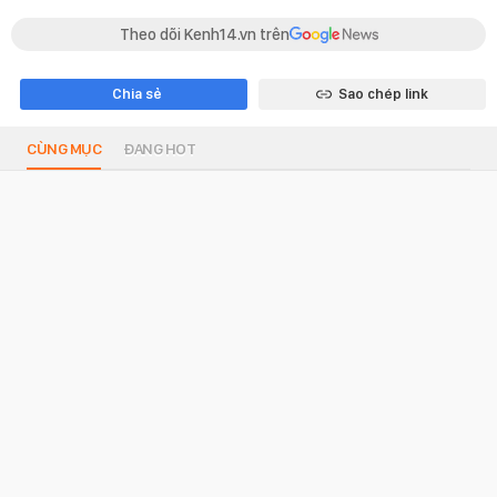
Theo dõi Kenh14.vn trên
Chia sẻ
Sao chép link
CÙNG MỤC
ĐANG HOT