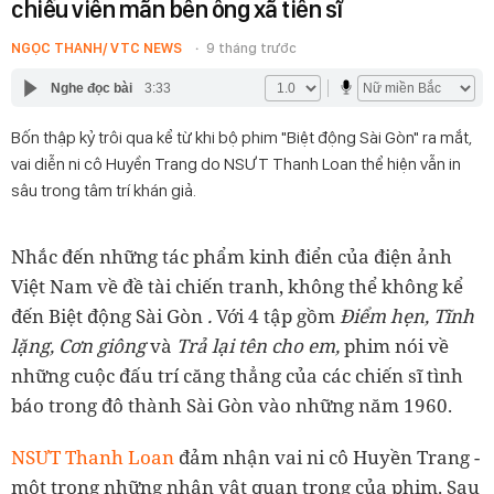
chiều viên mãn bên ông xã tiến sĩ
NGỌC THANH/ VTC NEWS
9 tháng trước
Nghe đọc bài
3:33
Bốn thập kỷ trôi qua kể từ khi bộ phim "Biệt động Sài Gòn" ra mắt,
vai diễn ni cô Huyền Trang do NSƯT Thanh Loan thể hiện vẫn in
sâu trong tâm trí khán giả.
Nhắc đến những tác phẩm kinh điển của điện ảnh
Việt Nam về đề tài chiến tranh, không thể không kể
đến Biệt động Sài Gòn
.
Với 4 tập gồm
Điểm hẹn, Tĩnh
lặng, Cơn giông
và
Trả lại tên cho em,
phim nói về
những cuộc đấu trí căng thẳng của các chiến sĩ tình
báo trong đô thành Sài Gòn vào những năm 1960.
NSƯT Thanh Loan
đảm nhận vai ni cô Huyền Trang -
một trong những nhân vật quan trọng của phim. Sau