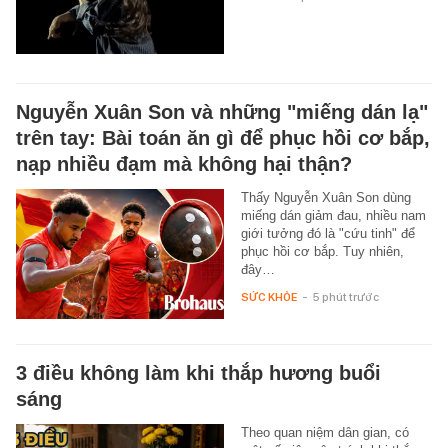
Nguyễn Xuân Son và những "miếng dán lạ"
trên tay: Bài toán ăn gì để phục hồi cơ bắp,
nạp nhiều đạm mà không hại thận?
Thấy Nguyễn Xuân Son dùng
miếng dán giảm đau, nhiều nam
giới tưởng đó là "cứu tinh" để
phục hồi cơ bắp. Tuy nhiên,
đây…
SỨC KHỎE
-
5 phút trước
3 điều không làm khi thắp hương buổi
sáng
Theo quan niệm dân gian, có