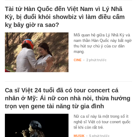
Tài tử Hàn Quốc đến Việt Nam vì Lý Nhã
Kỳ, bị đuổi khỏi showbiz vì làm điều cấm
kỵ bây giờ ra sao?
Mối quan hệ giữa Lý Nhã Kỳ và
nam thần Hàn Quốc này bất ngờ
thu hút sự chú ý của cư dân
mạng.
CINE
-
2 phút trước
Ca sĩ Việt 24 tuổi đã có tour concert cá
nhân ở Mỹ: Ái nữ con nhà nòi, thừa hưởng
trọn vẹn gene tài năng từ gia đình
Nữ ca sĩ này là một trong số ít
nghệ sĩ Việt có tour conert quốc
tế khi còn rất trẻ.
MUSIK
-
5 phút trước