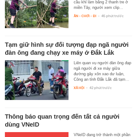
cầu khỉ làm bằng 2 thanh tre ở
miền Tây, người xem clip…
ĂN - CHƠI - ĐI
-
45 phút trước
Tạm giữ hình sự đối tượng đạp ngã người
đàn ông đang chạy xe máy ở Đắk Lắk
Liên quan vụ người đàn ông đạp
ngã người đi xe máy giữa
đường gây xôn xao dư luận,
Công an tỉnh Đắk Lắk đã tạm…
XÃ HỘI
-
42 phút trước
Thông báo quan trọng đến tất cả người
dùng VNeID
VNeID đang trở thành một phần