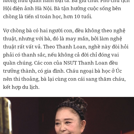
lương hưu quân hàm Đại tá. Bà giữ chức Phó chủ tịch
Hội điện ảnh Hà Nội. Bà tận hưởng cuộc sống bên
chồng là tiến sĩ toán học, hơn 10 tuổi.
Vợ chồng bà có hai người con, đều không theo nghệ
thuật, nhưng với bà, đó là may mắn, bởi làm nghệ
thuật rất vất vả. Theo Thanh Loan, nghề này đòi hỏi
phải có thanh sắc, nếu không cả đời chỉ đóng vai
quần chúng. Các con của NSƯT Thanh Loan đều
trưởng thành, có gia đình. Cháu ngoại bà học ở Úc
nên thi thoảng, bà lại cùng con cái sang thăm cháu,
kết hợp du lịch.