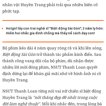
nhân vật Huyền Trang phải trải qua nhiều biến cố
phức tạp.
Hotgirl lấy con trai nghệ sĩ "Biệt động Sài Gòn", 3 năm ly hôn:
Hiếm hoi nhắc gia đình chồng mà thấy nể cách dạy con!
Bộ phim kéo dài 4 năm quay ròng rã và khi lên sóng,
Biệt động Sài Gòn
trở thành tác phẩm kinh điển. Sau
thành công vang dội của bộ phim, dù nhận được
nhiều lời mời đóng phim, NSƯT Thanh Loan quyết
định dừng lại để khán giả mãi nhớ về hình ảnh ni cô
Huyền Trang.
NSƯT Thanh Loan từng nói vai nữ chiến sĩ biệt động
Huyền Trang là
"nốt thăng đẹp đẽ nhất trong cuộc
đời làm nghệ thuật".
Mỗi khi nhắc đến, trong lòng bà