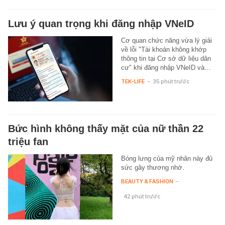
Lưu ý quan trọng khi đăng nhập VNeID
Cơ quan chức năng vừa lý giải
về lỗi "Tài khoản không khớp
thông tin tại Cơ sở dữ liệu dân
cư" khi đăng nhập VNeID và…
TEK-LIFE
-
35 phút trước
Bức hình không thấy mặt của nữ thần 22
triệu fan
Bóng lưng của mỹ nhân này đủ
sức gây thương nhớ.
BEAUTY & FASHION
-
42 phút trước