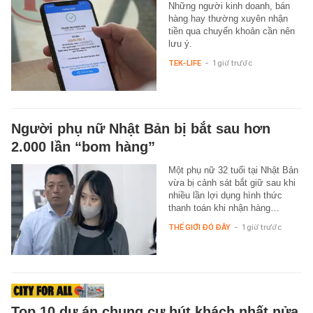
Những người kinh doanh, bán
hàng hay thường xuyên nhận
tiền qua chuyển khoản cần nên
lưu ý.
TEK-LIFE
-
1 giờ trước
Người phụ nữ Nhật Bản bị bắt sau hơn
2.000 lần “bom hàng”
Một phụ nữ 32 tuổi tại Nhật Bản
vừa bị cảnh sát bắt giữ sau khi
nhiều lần lợi dụng hình thức
thanh toán khi nhận hàng…
THẾ GIỚI ĐÓ ĐÂY
-
1 giờ trước
Top 10 dự án chung cư hút khách nhất nửa