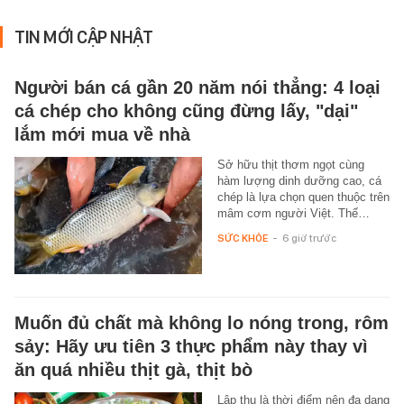
TIN MỚI CẬP NHẬT
Người bán cá gần 20 năm nói thẳng: 4 loại
cá chép cho không cũng đừng lấy, "dại"
lắm mới mua về nhà
Sở hữu thịt thơm ngọt cùng
hàm lượng dinh dưỡng cao, cá
chép là lựa chọn quen thuộc trên
mâm cơm người Việt. Thế…
SỨC KHỎE
-
6 giờ trước
Muốn đủ chất mà không lo nóng trong, rôm
sảy: Hãy ưu tiên 3 thực phẩm này thay vì
ăn quá nhiều thịt gà, thịt bò
Lập thu là thời điểm nên đa dạng