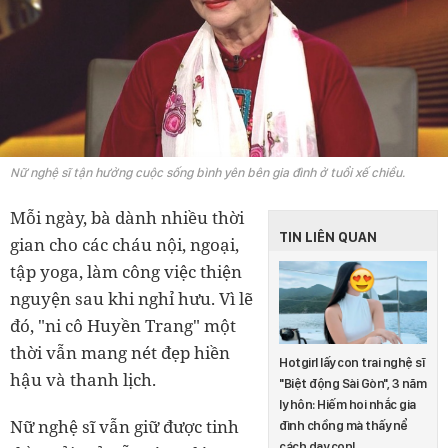
Nữ nghệ sĩ tận hưởng cuộc sống bình yên bên gia đình ở tuổi xế chiều.
Mỗi ngày, bà dành nhiều thời
TIN LIÊN QUAN
gian cho các cháu nội, ngoại,
tập yoga, làm công việc thiện
nguyện sau khi nghỉ hưu. Vì lẽ
đó, "ni cô Huyền Trang" một
thời vẫn mang nét đẹp hiền
Hotgirl lấy con trai nghệ sĩ
hậu và thanh lịch.
"Biệt động Sài Gòn", 3 năm
ly hôn: Hiếm hoi nhắc gia
Nữ nghệ sĩ vẫn giữ được tinh
đình chồng mà thấy nể
cách dạy con!