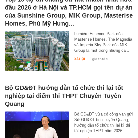
đầu 2026 ở Hà Nội và TP.HCM gọi tên dự án
của Sunshine Group, MIK Group, Masterise
Homes, Phú Mỹ Hưng...
Lumière Essence Park của
Masterise Homes, The Magnolia
và Imperia Sky Park của MIK
Group là một trong những cái…
XÃ HỘI
-
1 giờ trước
Bộ GD&ĐT hướng dẫn tổ chức thi lại tốt
nghiệp tại điểm thi THPT Chuyên Tuyên
Quang
Bộ GD&ĐT vừa có công văn gửi
Sở GD&ĐT tỉnh Tuyên Quang,
hướng dẫn tổ chức thi lại kì thi
tốt nghiệp THPT năm 2026…