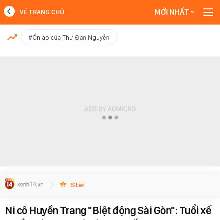
MỚI NHẤT
VỀ TRANG CHỦ
MỚI NHẤT
#Ồn ào của Thư Đan Nguyễn
Xem thêm
Star
Ni cô Huyền Trang "Biệt động Sài Gòn": Tuổi xế