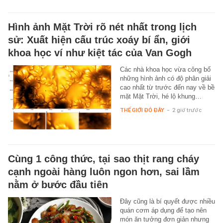
Hình ảnh Mặt Trời rõ nét nhất trong lịch
sử: Xuất hiện cấu trúc xoáy bí ẩn, giới
khoa học ví như kiệt tác của Van Gogh
Các nhà khoa học vừa công bố
những hình ảnh có độ phân giải
cao nhất từ trước đến nay về bề
mặt Mặt Trời, hé lộ khung…
THẾ GIỚI ĐÓ ĐÂY
-
2 giờ trước
Cùng 1 công thức, tại sao thịt rang cháy
cạnh ngoài hàng luôn ngon hơn, sai lầm
nằm ở bước đầu tiên
Đây cũng là bí quyết được nhiều
quán cơm áp dụng để tạo nên
món ăn tưởng đơn giản nhưng