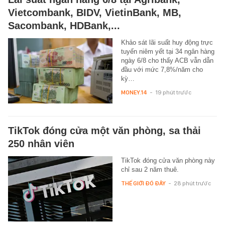
Vietcombank, BIDV, VietinBank, MB,
Sacombank, HDBank,...
Khảo sát lãi suất huy động trực
tuyến niêm yết tại 34 ngân hàng
ngày 6/8 cho thấy ACB vẫn dẫn
đầu với mức 7,8%/năm cho
kỳ…
MONEY.14
-
19 phút trước
TikTok đóng cửa một văn phòng, sa thải
250 nhân viên
TikTok đóng cửa văn phòng này
chỉ sau 2 năm thuê.
THẾ GIỚI ĐÓ ĐÂY
-
28 phút trước