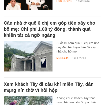
HỌC ĐƯỜNG
-
1 giờ trước
Căn nhà ở quê 6 chị em góp tiền xây cho
bố mẹ: Chi phí 1,08 tỷ đồng, thành quả
khiến tất cả ngỡ ngàng
Suốt 10 năm qua, 6 chị em nhà
này đều tiết kiệm tiền để xây
nhà cho bố mẹ.
MONEY.14
-
1 giờ trước
Xem khách Tây đi cầu khỉ miền Tây, dân
mạng nín thở vì hồi hộp
Không chỉ vị khách Tây thận
trọng hết sức khi đi qua chiếc