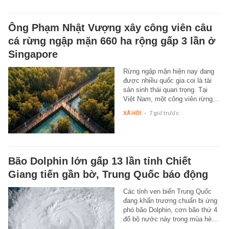
Ông Phạm Nhật Vượng xây công viên câu
cá rừng ngập mặn 660 ha rộng gấp 3 lần ở
Singapore
Rừng ngập mặn hiện nay đang
được nhiều quốc gia coi là tài
sản sinh thái quan trọng. Tại
Việt Nam, một công viên rừng…
XÃ HỘI
-
7 giờ trước
Bão Dolphin lớn gấp 13 lần tỉnh Chiết
Giang tiến gần bờ, Trung Quốc báo động
Các tỉnh ven biển Trung Quốc
đang khẩn trương chuẩn bị ứng
phó bão Dolphin, cơn bão thứ 4
đổ bộ nước này trong mùa hè…