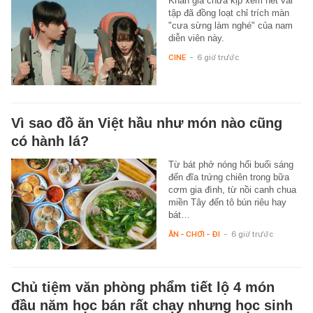
Khán giả chưa kịp xem hết vài
tập đã đồng loạt chỉ trích màn
"cưa sừng làm nghé" của nam
diễn viên này.
CINE
-
6 giờ trước
Vì sao đồ ăn Việt hầu như món nào cũng
có hành lá?
Từ bát phở nóng hổi buổi sáng
đến đĩa trứng chiên trong bữa
cơm gia đình, từ nồi canh chua
miền Tây đến tô bún riêu hay
bát…
ĂN - CHƠI - ĐI
-
6 giờ trước
Chủ tiệm văn phòng phẩm tiết lộ 4 món
đầu năm học bán rất chạy nhưng học sinh