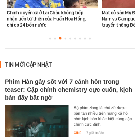
Chính quyền xã ở Lai Châu không tiếp
Mặt cỏ sân Mỹ Đì
nhận tiền từ thiện của Huấn Hoa Hồng,
Nam vs Campuchi
chỉ có 24 bồn nước
truyền thông Đôn
TIN MỚI CẬP NHẬT
Phim Hàn gây sốt với 7 cảnh hôn trong
teaser: Cặp chính chemistry cực cuốn, kịch
bản đầy bất ngờ
Bộ phim đang là chủ đề được
bàn tán nhiều trên mạng xã hội
nhờ kịch bản khác biệt cùng cặp
chính cực đỉnh.
CINE
-
7 giờ trước