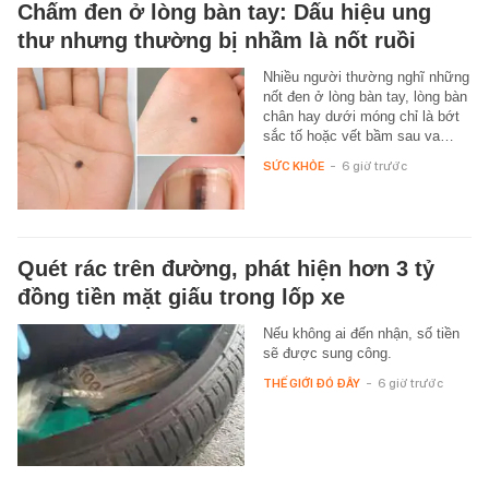
Chấm đen ở lòng bàn tay: Dấu hiệu ung
thư nhưng thường bị nhầm là nốt ruồi
Nhiều người thường nghĩ những
nốt đen ở lòng bàn tay, lòng bàn
chân hay dưới móng chỉ là bớt
sắc tố hoặc vết bầm sau va…
SỨC KHỎE
-
6 giờ trước
Quét rác trên đường, phát hiện hơn 3 tỷ
đồng tiền mặt giấu trong lốp xe
Nếu không ai đến nhận, số tiền
sẽ được sung công.
THẾ GIỚI ĐÓ ĐÂY
-
6 giờ trước