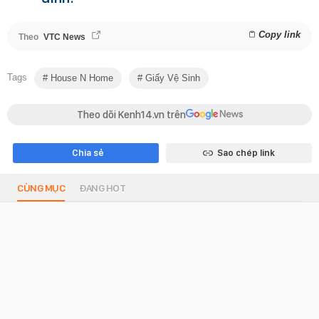
Copy link
Theo
VTC News
Tags
House N Home
Giấy Vệ Sinh
Theo dõi Kenh14.vn trên
Chia sẻ
Sao chép link
CÙNG MỤC
ĐANG HOT