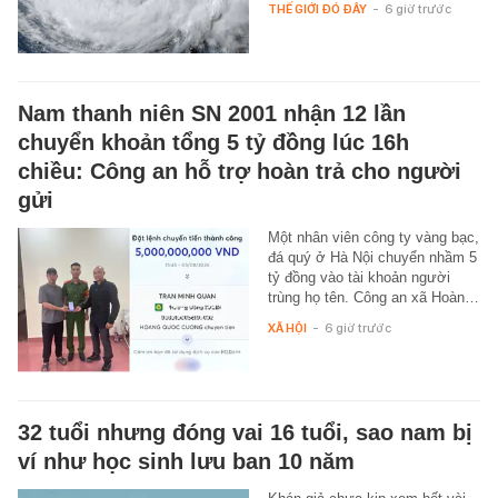
THẾ GIỚI ĐÓ ĐÂY
-
6 giờ trước
Nam thanh niên SN 2001 nhận 12 lần
chuyển khoản tổng 5 tỷ đồng lúc 16h
chiều: Công an hỗ trợ hoàn trả cho người
gửi
Một nhân viên công ty vàng bạc,
đá quý ở Hà Nội chuyển nhầm 5
tỷ đồng vào tài khoản người
trùng họ tên. Công an xã Hoàn…
XÃ HỘI
-
6 giờ trước
32 tuổi nhưng đóng vai 16 tuổi, sao nam bị
ví như học sinh lưu ban 10 năm