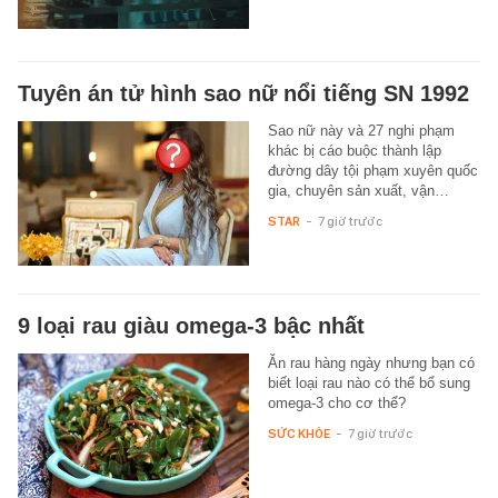
Tuyên án tử hình sao nữ nổi tiếng SN 1992
Sao nữ này và 27 nghi phạm
khác bị cáo buộc thành lập
đường dây tội phạm xuyên quốc
gia, chuyên sản xuất, vận…
STAR
-
7 giờ trước
9 loại rau giàu omega-3 bậc nhất
Ăn rau hàng ngày nhưng bạn có
biết loại rau nào có thể bổ sung
omega-3 cho cơ thể?
SỨC KHỎE
-
7 giờ trước