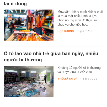
lại ít dùng
Mua sắm thông minh không phải
là mua thật nhiều, mà là lựa
chọn những món đồ thực sự
phục vụ cho việc học.
HỌC ĐƯỜNG
-
6 giờ trước
Ô tô lao vào nhà trẻ giữa ban ngày, nhiều
người bị thương
Khoảng 10 người đã bị thương
và được đưa đi cấp cứu.
THẾ GIỚI ĐÓ ĐÂY
-
6 giờ trước