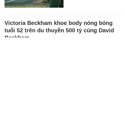
Victoria Beckham khoe body nóng bỏng
tuổi 52 trên du thuyền 500 tỷ cùng David
Beckham
Victoria Beckham tiếp tục khiến
người hâm mộ trầm trồ với vóc
dáng săn chắc ở tuổi 52 khi
cùng chồng là David Beckham…
SPORT
-
6 giờ trước
Độc quyền từ Dispatch: BLACKPINK bất
hợp tác với YG
Ồn ào kỷ niệm 10 năm ra mắt
của BLACKPINK tiếp tục có
diễn biến mới.