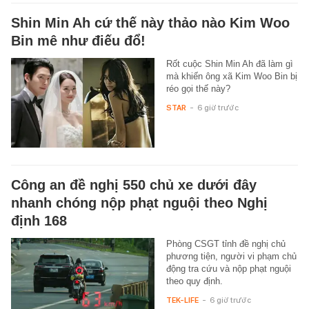
Shin Min Ah cứ thế này thảo nào Kim Woo
Bin mê như điếu đổ!
Rốt cuộc Shin Min Ah đã làm gì
mà khiến ông xã Kim Woo Bin bị
réo gọi thế này?
STAR
-
6 giờ trước
Công an đề nghị 550 chủ xe dưới đây
nhanh chóng nộp phạt nguội theo Nghị
định 168
Phòng CSGT tỉnh đề nghị chủ
phương tiện, người vi phạm chủ
động tra cứu và nộp phạt nguội
theo quy định.
TEK-LIFE
-
6 giờ trước