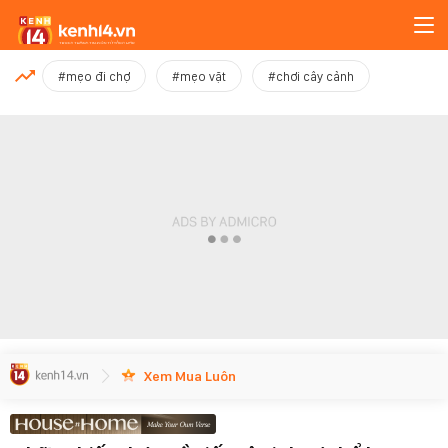
MỚI NHẤT
#mẹo đi chợ
#mẹo vặt
#chơi cây cảnh
Xem thêm
Xem Mua Luôn