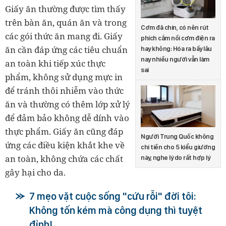
Giấy ăn thường được tìm thấy
trên bàn ăn, quán ăn và trong
Cơm đã chín, có nên rút
các gói thức ăn mang đi. Giấy
phích cắm nồi cơm điện ra
ăn cần đáp ứng các tiêu chuẩn
hay không: Hóa ra bấy lâu
nay nhiều người vẫn làm
an toàn khi tiếp xúc thực
sai
phẩm, không sử dụng mực in
để tránh thôi nhiễm vào thức
ăn và thường có thêm lớp xử lý
để đảm bảo không dễ dính vào
thực phẩm. Giấy ăn cũng đáp
Người Trung Quốc không
ứng các điều kiện khắt khe về
chi tiền cho 5 kiểu giường
an toàn, không chứa các chất
này, nghe lý do rất hợp lý
gây hại cho da.
7 mẹo vặt cuộc sống "cứu rỗi" đời tôi:
Không tốn kém mà công dụng thì tuyệt
đỉnh!