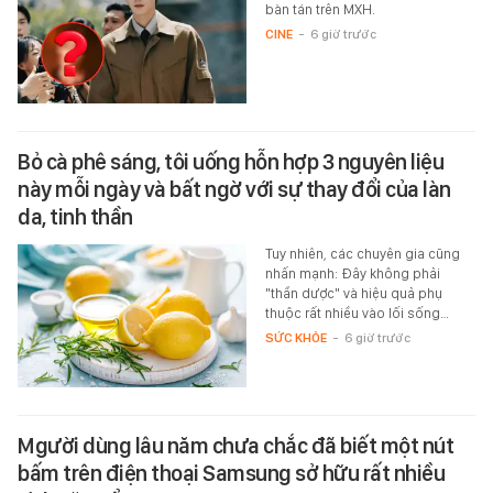
bàn tán trên MXH.
CINE
-
6 giờ trước
Bỏ cà phê sáng, tôi uống hỗn hợp 3 nguyên liệu
này mỗi ngày và bất ngờ với sự thay đổi của làn
da, tinh thần
Tuy nhiên, các chuyên gia cũng
nhấn mạnh: Đây không phải
"thần dược" và hiệu quả phụ
thuộc rất nhiều vào lối sống…
SỨC KHỎE
-
6 giờ trước
Mgười dùng lâu năm chưa chắc đã biết một nút
bấm trên điện thoại Samsung sở hữu rất nhiều