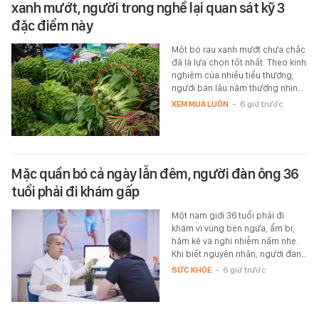
xanh mướt, người trong nghề lại quan sát kỹ 3
đặc điểm này
Một bó rau xanh mướt chưa chắc
đã là lựa chọn tốt nhất. Theo kinh
nghiệm của nhiều tiểu thương,
người bán lâu năm thường nhìn…
XEM MUA LUÔN
-
6 giờ trước
Mặc quần bó cả ngày lẫn đêm, người đàn ông 36
tuổi phải đi khám gấp
Một nam giới 36 tuổi phải đi
khám vì vùng bẹn ngứa, ẩm bí,
hăm kẽ và nghi nhiễm nấm nhẹ.
Khi biết nguyên nhân, người đàn…
SỨC KHỎE
-
6 giờ trước