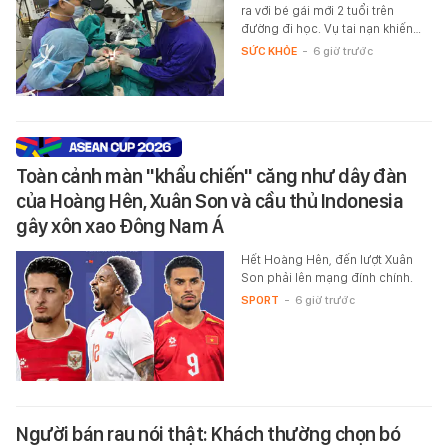
ra với bé gái mới 2 tuổi trên
đường đi học. Vụ tai nạn khiến…
SỨC KHỎE
-
6 giờ trước
Toàn cảnh màn "khẩu chiến" căng như dây đàn
của Hoàng Hên, Xuân Son và cầu thủ Indonesia
gây xôn xao Đông Nam Á
Hết Hoàng Hên, đến lượt Xuân
Son phải lên mạng đính chính.
SPORT
-
6 giờ trước
Người bán rau nói thật: Khách thường chọn bó