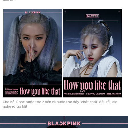
Cho hỏi Rosé buộc tóc 2 bên và buộc tóc đầy "chất chơi" đầu rồi, alo
nghe rõ trả lời!