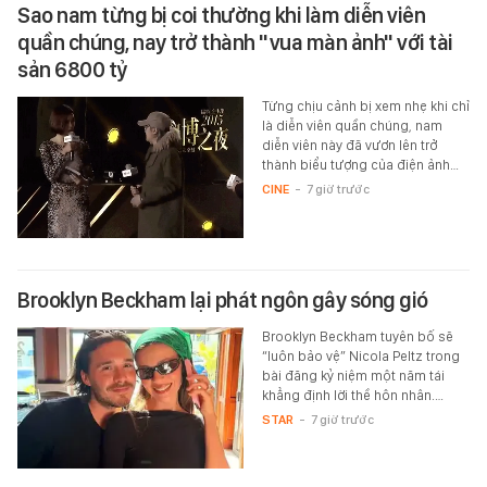
Sao nam từng bị coi thường khi làm diễn viên
quần chúng, nay trở thành "vua màn ảnh" với tài
sản 6800 tỷ
Từng chịu cảnh bị xem nhẹ khi chỉ
là diễn viên quần chúng, nam
diễn viên này đã vươn lên trở
thành biểu tượng của điện ảnh…
CINE
-
7 giờ trước
Brooklyn Beckham lại phát ngôn gây sóng gió
Brooklyn Beckham tuyên bố sẽ
“luôn bảo vệ” Nicola Peltz trong
bài đăng kỷ niệm một năm tái
khẳng định lời thề hôn nhân.…
STAR
-
7 giờ trước