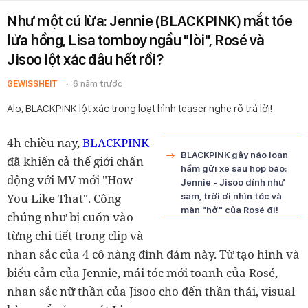
Như một cú lừa: Jennie (BLACKPINK) mắt tóe
lửa hồng, Lisa tomboy ngầu "lòi", Rosé và
Jisoo lột xác đâu hết rồi?
GEWISSHEIT
6 năm trước
Alo, BLACKPINK lột xác trong loạt hình teaser nghe rõ trả lời!
BLACKPINK
4h chiều nay,
BLACKPINK gây náo loạn
đã khiến cả thế giới chấn
hầm gửi xe sau họp báo:
động với MV mới "How
Jennie - Jisoo dính như
You Like That". Công
sam, trời ơi nhìn tóc và
màn "hở" của Rosé đi!
chúng như bị cuốn vào
từng chi tiết trong clip và
nhan sắc của 4 cô nàng đình đám này. Từ tạo hình và
biểu cảm của Jennie, mái tóc mới toanh của Rosé,
nhan sắc nữ thần của Jisoo cho đến thần thái, visual