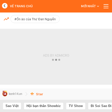
VỀ TRANG CHỦ
MỚI NHẤT
MỚI NHẤT
#Ồn ào của Thư Đan Nguyễn
Xem thêm
Star
Sao Việt
Hội bạn thân Showbiz
TV Show
Đi Soi Sao Đi