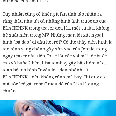
bùng nổ của em út Lisa.
Tuy nhiên cũng có không ít fan tỉnh táo nhận ra
rằng, hầu như tất cả những hình ảnh trước đó của
BLACKPINK trong teaser đều là... một cú lừa, không
hề xuất hiện trong MV. Những màn lột xác ngoại
hình "bá đạo" đi đâu hết rồi? Có thể thấy điển hình là
tạo hình sang chảnh gây xôn xao của Jennie trong
ngay teaser đầu tiên, Rosé lột xác với mái tóc buộc
cao và buộc 2 bên, Lisa tomboy gây bão hôm nào,
toàn bộ tạo hình "ngầu lòi" đen nhánh của
BLACKPINK... đều không cánh mà bay. Chỉ duy có
mái tóc "cô gái robot" màu đỏ của Lisa là đúng
chuẩn.