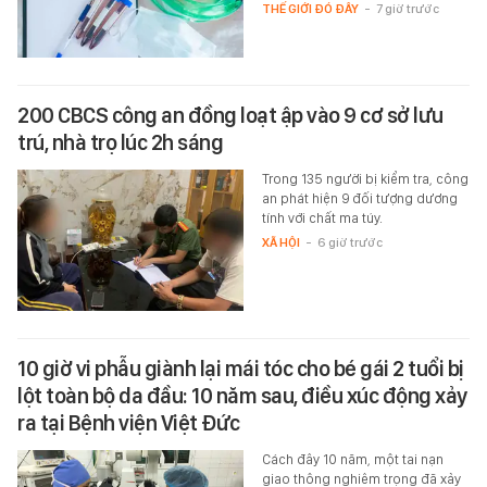
THẾ GIỚI ĐÓ ĐÂY
-
7 giờ trước
200 CBCS công an đồng loạt ập vào 9 cơ sở lưu
trú, nhà trọ lúc 2h sáng
Trong 135 người bị kiểm tra, công
an phát hiện 9 đối tượng dương
tính với chất ma túy.
XÃ HỘI
-
6 giờ trước
10 giờ vi phẫu giành lại mái tóc cho bé gái 2 tuổi bị
lột toàn bộ da đầu: 10 năm sau, điều xúc động xảy
ra tại Bệnh viện Việt Đức
Cách đây 10 năm, một tai nạn
giao thông nghiêm trọng đã xảy