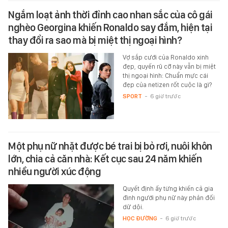
Ngắm loạt ảnh thời đỉnh cao nhan sắc của cô gái
nghèo Georgina khiến Ronaldo say đắm, hiện tại
thay đổi ra sao mà bị miệt thị ngoại hình?
Vợ sắp cưới của Ronaldo xinh
đẹp, quyến rũ cỡ này vẫn bị miệt
thị ngoại hình: Chuẩn mực cái
đẹp của netizen rốt cuộc là gì?
SPORT
-
6 giờ trước
Một phụ nữ nhặt được bé trai bị bỏ rơi, nuôi khôn
lớn, chia cả căn nhà: Kết cục sau 24 năm khiến
nhiều người xúc động
Quyết định ấy từng khiến cả gia
đình người phụ nữ này phản đối
dữ dội.
HỌC ĐƯỜNG
-
6 giờ trước