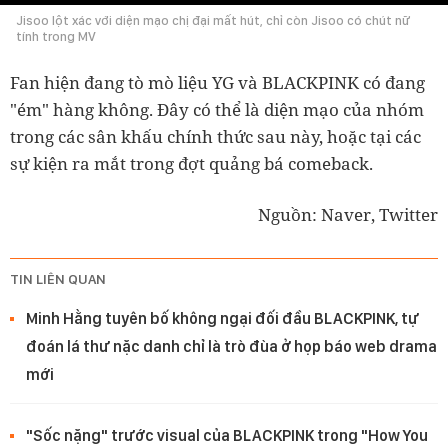
Jisoo lột xác với diện mạo chị đại mất hút, chỉ còn Jisoo có chút nữ
tính trong MV
Fan hiện đang tò mò liệu YG và BLACKPINK có đang
"ém" hàng không. Đây có thể là diện mạo của nhóm
trong các sân khấu chính thức sau này, hoặc tại các
sự kiện ra mắt trong đợt quảng bá comeback.
Nguồn: Naver, Twitter
TIN LIÊN QUAN
Minh Hằng tuyên bố không ngại đối đầu BLACKPINK, tự
đoán lá thư nặc danh chỉ là trò đùa ở họp báo web drama
mới
"Sốc nặng" trước visual của BLACKPINK trong "How You