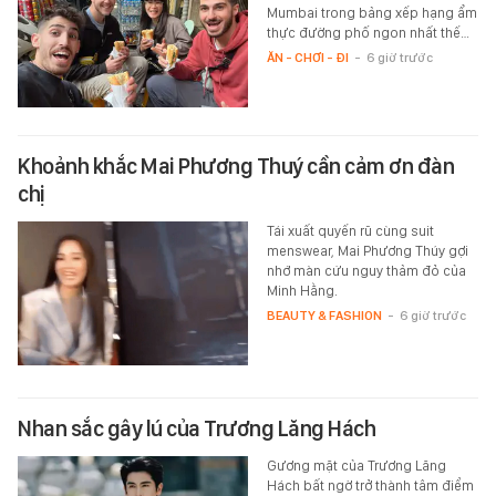
Mumbai trong bảng xếp hạng ẩm
thực đường phố ngon nhất thế…
ĂN - CHƠI - ĐI
-
6 giờ trước
Khoảnh khắc Mai Phương Thuý cần cảm ơn đàn
chị
Tái xuất quyến rũ cùng suit
menswear, Mai Phương Thúy gợi
nhớ màn cứu nguy thảm đỏ của
Minh Hằng.
BEAUTY & FASHION
-
6 giờ trước
Nhan sắc gây lú của Trương Lăng Hách
Gương mặt của Trương Lăng
Hách bất ngờ trở thành tâm điểm