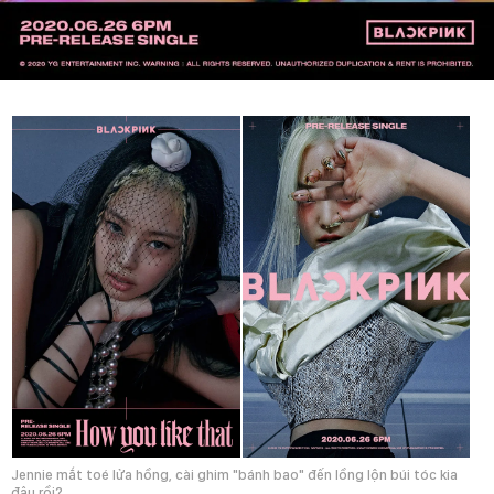
Jennie mắt toé lửa hồng, cài ghim "bánh bao" đến lồng lộn búi tóc kia
đâu rồi?