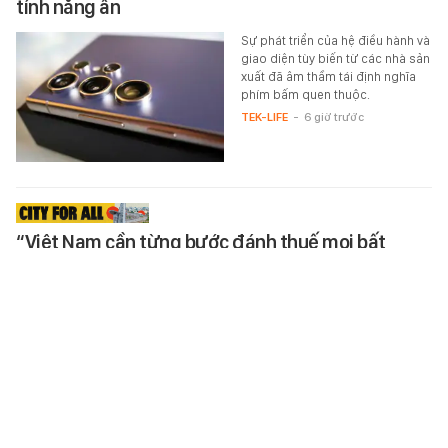
tính năng ẩn
Sự phát triển của hệ điều hành và
giao diện tùy biến từ các nhà sản
xuất đã âm thầm tái định nghĩa
phím bấm quen thuộc.
TEK-LIFE
-
6 giờ trước
“Việt Nam cần từng bước đánh thuế mọi bất
động sản”
Theo TS Nguyễn Trí Hiếu, nếu
muốn vốn hóa đất đai và đưa bất
động sản trở về đúng giá trị sử
dụng, Việt Nam cần từng bước…
XÃ HỘI
-
6 giờ trước