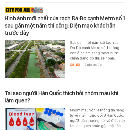
Hình ảnh mới nhất của rạch Đá Đỏ cạnh Metro số 1
sau gần một năm thi công: Diện mạo khác hẳn
trước đây
Sau gần một năm cải tạo, rạch
Đá Đỏ cạnh Metro số 1 không
còn ô nhiễm, tăng thoát nước,
chỉnh trang đô thị, sẽ hoàn…
XÃ HỘI
-
7 giờ trước
Tại sao người Hàn Quốc thích hỏi nhóm máu khi
làm quen?
Mhóm máu vốn là thông tin riêng
tư về y tế nhưng đối ở Hàn Quốc,
người dân thường hỏi về điều này
khi làm quen hoặc gặp mặt lần…