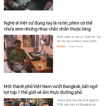
Nghệ sĩ Việt cứ đụng tay là ra hit, phim có thể
chưa xem nhưng nhạc chắc chắn thuộc lòng
Nam nghệ sĩ này có “biệt tài” tạo
hit với các ca khúc nhạc phim.
MUSIK
-
6 giờ trước
Một thành phố Việt Nam vượt Bangkok, bất ngờ
lọt top 7 thế giới về ẩm thực đường phố
Thành phố này đạt tỷ lệ ủng hộ
57%, xếp trên cả Bangkok và