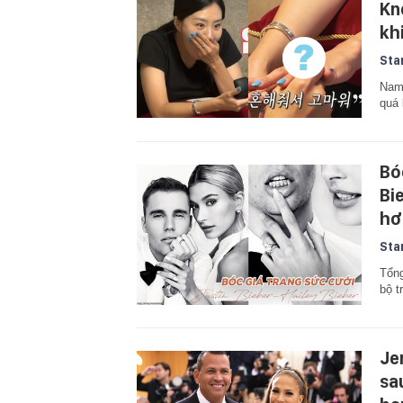
Kn
kh
Sta
Nam 
quá 
Bó
Bi
hơ
Sta
Tổng
bộ t
Je
sa