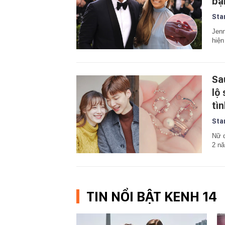
bạ
Sta
Jenn
hiện
Sa
lộ
tì
Sta
Nữ d
2 nă
TIN NỔI BẬT KENH 14