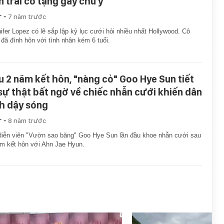
n trai cô tặng gây chú ý
-
r
7 năm trước
ifer Lopez có lẽ sắp lập kỷ lục cưới hỏi nhiều nhất Hollywood. Cô
 đã đính hôn với tình nhân kém 6 tuổi.
u 2 năm kết hôn, "nàng cỏ" Goo Hye Sun tiết
 sự thật bất ngờ về chiếc nhẫn cưới khiến dân
nh dậy sóng
-
r
8 năm trước
iễn viên "Vườn sao băng" Goo Hye Sun lần đầu khoe nhẫn cưới sau
m kết hôn với Ahn Jae Hyun.