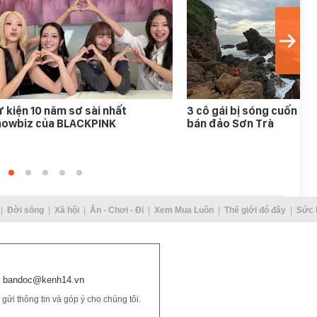
 kiện 10 năm sơ sài nhất
3 cô gái bị sóng cuốn mất
howbiz của BLACKPINK
bán đảo Sơn Trà
Đời sống
Xã hội
Ăn - Chơi - Đi
Xem Mua Luôn
Thế giới đó đây
Sức 
bandoc@kenh14.vn
ửi thông tin và góp ý cho chúng tôi.