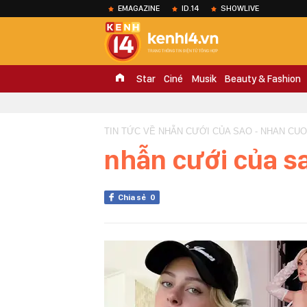
EMAGAZINE
ID.14
SHOWLIVE
Star
Ciné
Musik
Beauty & Fashion
TIN TỨC VỀ NHẪN CƯỚI CỦA SAO - NHAN CUO
nhẫn cưới của s
Chia sẻ
0