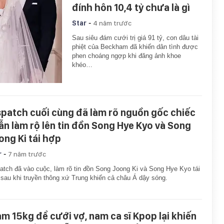
đính hôn 10,4 tỷ chưa là gì
-
Star
4 năm trước
Sau siêu đám cưới trị giá 91 tỷ, con dâu tài
phiệt của Beckham đã khiến dân tình được
phen choáng ngợp khi đăng ảnh khoe
khéo…
spatch cuối cùng đã làm rõ nguồn gốc chiếc
ẫn làm rộ lên tin đồn Song Hye Kyo và Song
ong Ki tái hợp
-
r
7 năm trước
atch đã vào cuộc, làm rõ tin đồn Song Joong Ki và Song Hye Kyo tái
sau khi truyền thông xứ Trung khiến cả châu Á dậy sóng.
ảm 15kg để cưới vợ, nam ca sĩ Kpop lại khiến