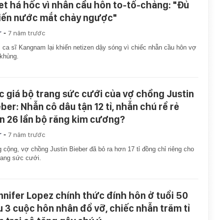
et há hốc vì nhẫn cầu hôn to-tổ-chảng: "Đủ
iến nước mắt chảy ngược"
-
r
7 năm trước
ca sĩ Kangnam lại khiến netizen dậy sóng vì chiếc nhẫn cầu hôn vợ
khủng.
c giá bộ trang sức cưới của vợ chồng Justin
eber: Nhẫn cô dâu tận 12 tỉ, nhẫn chú rể rẻ
n 26 lần bộ răng kim cương?
-
r
7 năm trước
 cộng, vợ chồng Justin Bieber đã bỏ ra hơn 17 tỉ đồng chỉ riêng cho
rang sức cưới.
nnifer Lopez chính thức đính hôn ở tuổi 50
u 3 cuộc hôn nhân đổ vỡ, chiếc nhẫn trăm tỉ