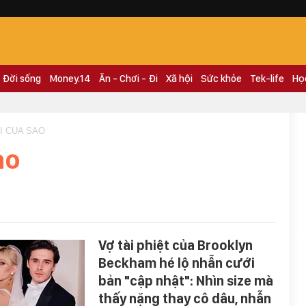
Đời sống
Money.14
Ăn - Chơi - Đi
Xã hội
Sức khỏe
Tek-life
Họ
I CUA SAO
ao
Vợ tài phiệt của Brooklyn
Beckham hé lộ nhẫn cưới
bản "cập nhật": Nhìn size mà
thấy nặng thay cô dâu, nhẫn