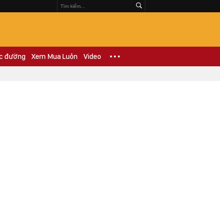
c đường
Xem Mua Luôn
Video