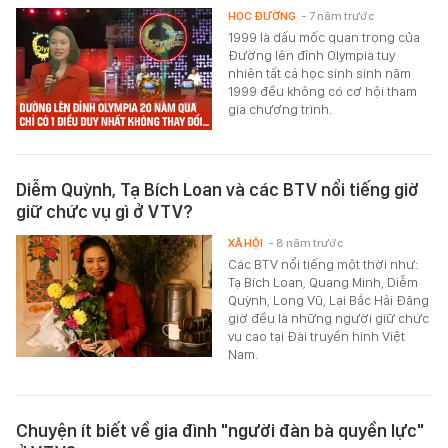
HỌC ĐƯỜNG
- 7 năm trước
1999 là dấu mốc quan trọng của
Đường lên đỉnh Olympia tuy
nhiên tất cả học sinh sinh năm
1999 đều không có cơ hội tham
gia chương trình.
Diễm Quỳnh, Tạ Bích Loan và các BTV nổi tiếng giờ
giữ chức vụ gì ở VTV?
XÃ HỘI
- 8 năm trước
Các BTV nổi tiếng một thời như:
Tạ Bích Loan, Quang Minh, Diễm
Quỳnh, Long Vũ, Lại Bắc Hải Đăng
giờ đều là những người giữ chức
vụ cao tại Đài truyền hình Việt
Nam.
Chuyện ít biết về gia đình "người đàn bà quyền lực"