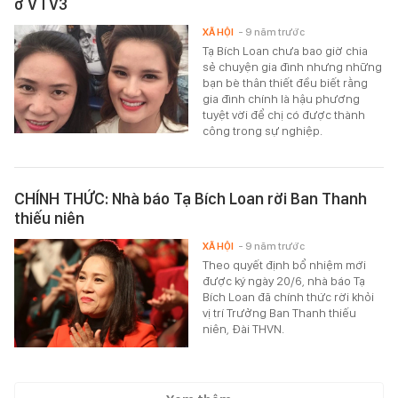
ở VTV3
XÃ HỘI
- 9 năm trước
Tạ Bích Loan chưa bao giờ chia
sẻ chuyện gia đình nhưng những
bạn bè thân thiết đều biết rằng
gia đình chính là hậu phương
tuyệt vời để chị có được thành
công trong sự nghiệp.
CHÍNH THỨC: Nhà báo Tạ Bích Loan rời Ban Thanh
thiếu niên
XÃ HỘI
- 9 năm trước
Theo quyết định bổ nhiệm mới
được ký ngày 20/6, nhà báo Tạ
Bích Loan đã chính thức rời khỏi
vị trí Trưởng Ban Thanh thiếu
niên, Đài THVN.