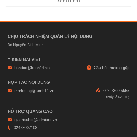
Xem thêm
CHỊU TRÁCH NHIỆM QUẢN LÝ NỘI DUNG
Bà Nguyễn Bích Minh
Ý KIẾN BÀI VIẾT
bandoc@kenh14.vn
Câu hỏi thường gặp
HỢP TÁC NỘI DUNG
marketing@kenh14.vn
024 7309 5555
HỖ TRỢ QUẢNG CÁO
giaitrixahoi@admicro.vn
02473007108