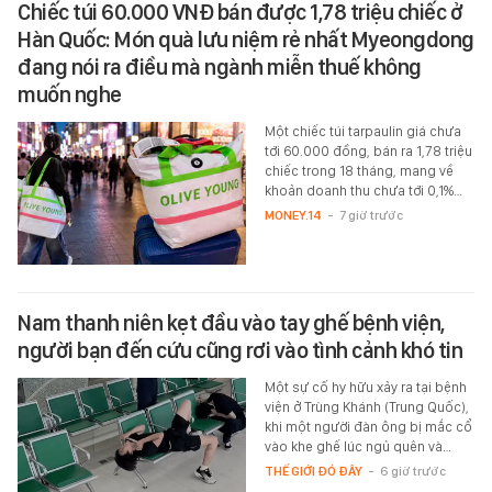
Chiếc túi 60.000 VNĐ bán được 1,78 triệu chiếc ở
Hàn Quốc: Món quà lưu niệm rẻ nhất Myeongdong
đang nói ra điều mà ngành miễn thuế không
muốn nghe
Một chiếc túi tarpaulin giá chưa
tới 60.000 đồng, bán ra 1,78 triệu
chiếc trong 18 tháng, mang về
khoản doanh thu chưa tới 0,1%…
MONEY.14
-
7 giờ trước
Nam thanh niên kẹt đầu vào tay ghế bệnh viện,
người bạn đến cứu cũng rơi vào tình cảnh khó tin
Một sự cố hy hữu xảy ra tại bệnh
viện ở Trùng Khánh (Trung Quốc),
khi một người đàn ông bị mắc cổ
vào khe ghế lúc ngủ quên và…
THẾ GIỚI ĐÓ ĐÂY
-
6 giờ trước