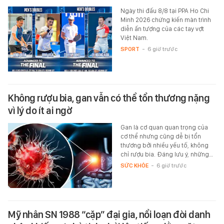
Ngày thi đấu 8/8 tại PPA Ho Chi
Minh 2026 chứng kiến màn trình
diễn ấn tượng của các tay vợt
Việt Nam.
SPORT
-
6 giờ trước
Không rượu bia, gan vẫn có thể tổn thương nặng
vì lý do ít ai ngờ
Gan là cơ quan quan trọng của
cơ thể nhưng cũng dễ bị tổn
thương bởi nhiều yếu tố, không
chỉ rượu bia. Đáng lưu ý, những…
SỨC KHỎE
-
6 giờ trước
Mỹ nhân SN 1988 “cặp” đại gia, nổi loạn đòi danh