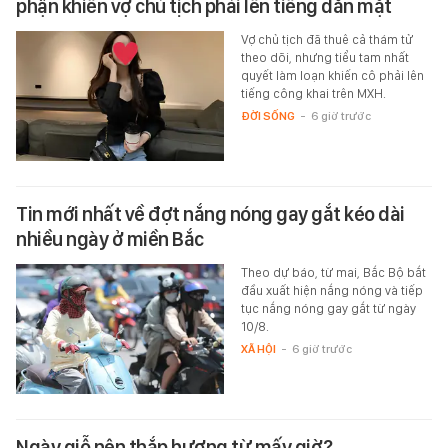
phận khiến vợ chủ tịch phải lên tiếng dằn mặt
Vợ chủ tịch đã thuê cả thám tử
theo dõi, nhưng tiểu tam nhất
quyết làm loạn khiến cô phải lên
tiếng công khai trên MXH.
ĐỜI SỐNG
-
6 giờ trước
Tin mới nhất về đợt nắng nóng gay gắt kéo dài
nhiều ngày ở miền Bắc
Theo dự báo, từ mai, Bắc Bộ bắt
đầu xuất hiện nắng nóng và tiếp
tục nắng nóng gay gắt từ ngày
10/8.
XÃ HỘI
-
6 giờ trước
Ngày giỗ nên thắp hương từ mấy giờ?