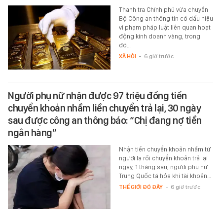
Thanh tra Chính phủ vừa chuyển
Bộ Công an thông tin có dấu hiệu
vi phạm pháp luật liên quan hoạt
động kinh doanh vàng, trong
đó…
XÃ HỘI
-
6 giờ trước
Người phụ nữ nhận được 97 triệu đồng tiền
chuyển khoản nhầm liền chuyển trả lại, 30 ngày
sau được công an thông báo: “Chị đang nợ tiền
ngân hàng”
Nhận tiền chuyển khoản nhầm từ
người lạ rồi chuyển khoản trả lại
ngay, 1 tháng sau, người phụ nữ
Trung Quốc tá hỏa khi tài khoản…
THẾ GIỚI ĐÓ ĐÂY
-
6 giờ trước