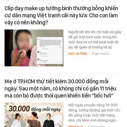
Clip dạy make up tưởng bình thường bỗng khiến
cư dân mạng Việt tranh cãi nảy lửa: Cho con làm
vậy có nên không?
Người lớn đôi khi chỉ mất vài giây
để gõ một bình luận, trong khi
một đứa trẻ có thể phải mất rất
lâu để quên đi những lời ấy.
HỌC ĐƯỜNG
-
6 giờ trước
Mẹ ở TP.HCM thử tiết kiệm 30.000 đồng mỗi
ngày: Sau một năm, cô không chỉ có gần 11 triệu
mà còn bỏ được thói quen khiến tiền “bốc hơi”
Mỗi ngày chuyển riêng 30.000
đồng, tương đương giá một cốc
đồ uống hoặc một đơn hàng
nhỏ, chị Minh Anh không nghĩ…
MONEY.14
-
6 giờ trước