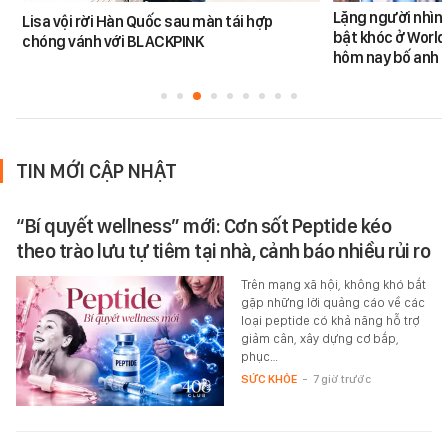
Lặng người nhìn 
Lisa vội rời Hàn Quốc sau màn tái hợp
bật khóc ở World
chóng vánh với BLACKPINK
hôm nay bố anh 
TIN MỚI CẬP NHẬT
“Bí quyết wellness” mới: Cơn sốt Peptide kéo
theo trào lưu tự tiêm tại nhà, cảnh báo nhiều rủi ro
Trên mạng xã hội, không khó bắt
gặp những lời quảng cáo về các
loại peptide có khả năng hỗ trợ
giảm cân, xây dựng cơ bắp,
phục…
SỨC KHỎE
-
7 giờ trước