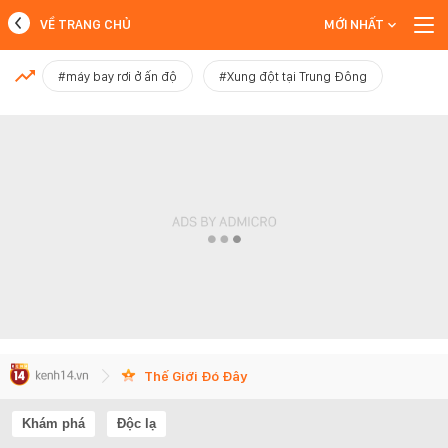
VỀ TRANG CHỦ
MỚI NHẤT
MỚI NHẤT
#máy bay rơi ở ấn độ
#Xung đột tại Trung Đông
Xem thêm
Thế Giới Đó Đây
Khám phá
Độc lạ