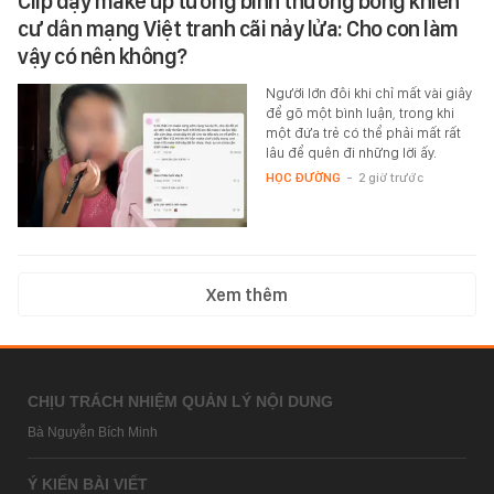
Clip dạy make up tưởng bình thường bỗng khiến
cư dân mạng Việt tranh cãi nảy lửa: Cho con làm
vậy có nên không?
Người lớn đôi khi chỉ mất vài giây
để gõ một bình luận, trong khi
một đứa trẻ có thể phải mất rất
lâu để quên đi những lời ấy.
HỌC ĐƯỜNG
-
2 giờ trước
Xem thêm
CHỊU TRÁCH NHIỆM QUẢN LÝ NỘI DUNG
Bà Nguyễn Bích Minh
Ý KIẾN BÀI VIẾT