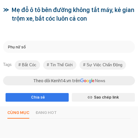
Mẹ đỗ ô tô bên đường không tắt máy, kẻ gian
trộm xe, bắt cóc luôn cả con
Phụ nữ số
Tags
Bắt Cóc
Tin Thế Giới
Sự Việc Chấn Động
Theo dõi Kenh14.vn trên
Chia sẻ
Sao chép link
CÙNG MỤC
ĐANG HOT