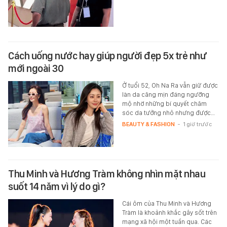
Cách uống nước hay giúp người đẹp 5x trẻ như
mới ngoài 30
Ở tuổi 52, Oh Na Ra vẫn giữ được
làn da căng mịn đáng ngưỡng
mộ nhờ những bí quyết chăm
sóc da tưởng nhỏ nhưng được…
BEAUTY & FASHION
-
1 giờ trước
Thu Minh và Hương Tràm không nhìn mặt nhau
suốt 14 năm vì lý do gì?
Cái ôm của Thu Minh và Hương
Tràm là khoảnh khắc gây sốt trên
mạng xã hội một tuần qua. Các