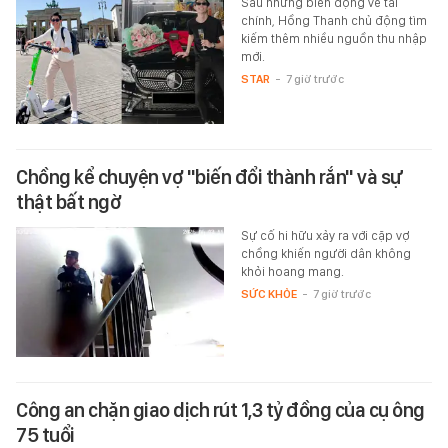
Sau những biến động về tài
chính, Hồng Thanh chủ động tìm
kiếm thêm nhiều nguồn thu nhập
mới.
STAR
-
7 giờ trước
Chồng kể chuyện vợ "biến đổi thành rắn" và sự
thật bất ngờ
Sự cố hi hữu xảy ra với cặp vợ
chồng khiến người dân không
khỏi hoang mang.
SỨC KHỎE
-
7 giờ trước
Công an chặn giao dịch rút 1,3 tỷ đồng của cụ ông
75 tuổi