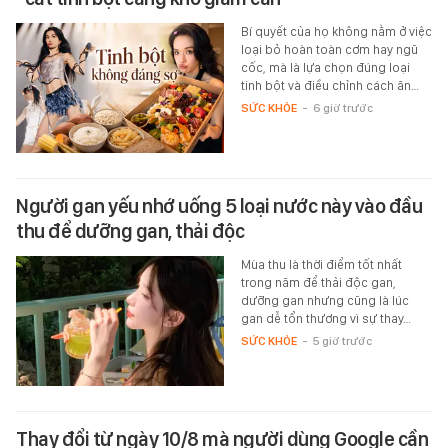
Bí quyết của họ không nằm ở việc
loại bỏ hoàn toàn cơm hay ngũ
cốc, mà là lựa chọn đúng loại
tinh bột và điều chỉnh cách ăn…
SỨC KHỎE
-
6 giờ trước
Người gan yếu nhớ uống 5 loại nước này vào đầu
thu để dưỡng gan, thải độc
Mùa thu là thời điểm tốt nhất
trong năm để thải độc gan,
dưỡng gan nhưng cũng là lúc
gan dễ tổn thương vì sự thay…
SỨC KHỎE
-
5 giờ trước
Thay đổi từ ngày 10/8 mà người dùng Google cần