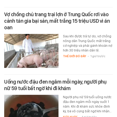
Vợ chồng chủ trang trại lợn ở Trung Quốc rơi vào
cảnh tán gia bại sản, mất trắng 15 triệu USD vì án
oan
Sau khi được trả tự do, vợ chồng
nông dân Trung Quốc mất trắng
cơ nghiệp và phải gánh khoản nợ
hơn 30 triệu nhân dân tệ.
THẾ GIỚI ĐÓ ĐÂY
-
1 giờ trước
Uống nước đậu đen ngâm mỗi ngày, người phụ
nữ 59 tuổi bất ngờ khi đi khám
Người phụ nữ 59 tuổi uống nước
đậu đen ngâm mỗi ngày suốt 1
năm. Khi đi khám sức khỏe định
kỳ, bà vô cùng bất ngờ khi nhận…