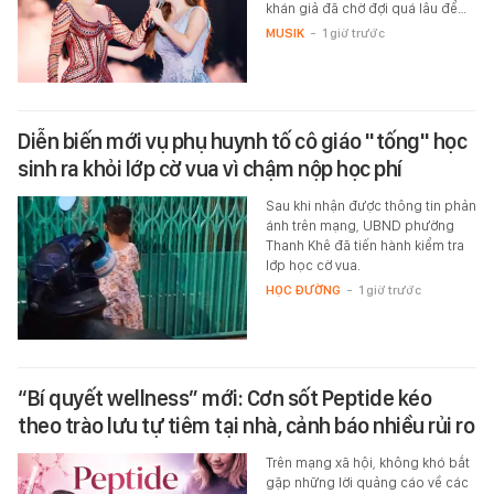
khán giả đã chờ đợi quá lâu để…
MUSIK
-
1 giờ trước
Diễn biến mới vụ phụ huynh tố cô giáo "tống" học
sinh ra khỏi lớp cờ vua vì chậm nộp học phí
Sau khi nhận được thông tin phản
ánh trên mạng, UBND phường
Thanh Khê đã tiến hành kiểm tra
lớp học cờ vua.
HỌC ĐƯỜNG
-
1 giờ trước
“Bí quyết wellness” mới: Cơn sốt Peptide kéo
theo trào lưu tự tiêm tại nhà, cảnh báo nhiều rủi ro
Trên mạng xã hội, không khó bắt
gặp những lời quảng cáo về các