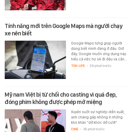
Tính năng mới trên Google Maps mà người chạy
xe nên biết
Google Maps từng giúp người
dùng biết mình đang ở đâu. Giờ
đây, Google muốn ứng dụng này
hiểu cả việc họ sẽ đi đâu và cần…
TEK-LIFE
-
29 phút trước
Mỹ nam Việt bị từ chối cho casting vì quá đẹp,
đóng phim không được phép mở miệng
Xuyên suốt sự nghiệp diễn xuất,
anh chàng gặp không ít những
khó khăn "dở khóc dở cười".
CINE
-
35 phút trước