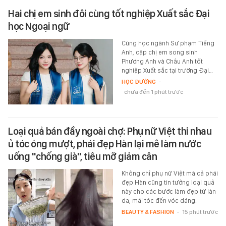
Hai chị em sinh đôi cùng tốt nghiệp Xuất sắc Đại
học Ngoại ngữ
Cùng học ngành Sư phạm Tiếng
Anh, cặp chị em song sinh
Phương Anh và Châu Anh tốt
nghiệp Xuất sắc tại trường Đại…
HỌC ĐƯỜNG
-
chưa đến 1 phút trước
Loại quả bán đầy ngoài chợ: Phụ nữ Việt thi nhau
ủ tóc óng mượt, phái đẹp Hàn lại mê làm nước
uống "chống già", tiêu mỡ giảm cân
Không chỉ phụ nữ Việt mà cả phái
đẹp Hàn cũng tin tưởng loại quả
này cho các bước làm đẹp từ làn
da, mái tóc đến vóc dáng.
BEAUTY & FASHION
-
15 phút trước