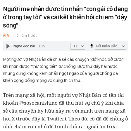
Người mẹ nhận được tin nhắn "con gái cô đang
ở trong tay tôi" và cái kết khiến hội chị em "dậy
sóng"
ÁI VI
2 năm trước
Nghe đọc bài
1:39
Một người vợ Nhật Bản đã chia sẻ câu chuyện "dở khóc dở cười"
khi nhận được "thư tống tiền" từ chồng. Bức thư đầy hài hước
nhưng cũng không kém phần ngọt ngào của người chồng đã
khiến cộng đồng mạng vô cùng thích thú.
Trên mạng xã hội, một người vợ Nhật Bản có tên tài
khoản @sosocanishino đã thu hút sự chú ý khi chia
sẻ câu chuyện hy hữu xảy ra với mình trên mạng xã
hội X (trước đây là Twitter). Theo đó, cô đã để chồng ở
nhà chăm con nhỏ để tranh thủ ra ngoài ăn trưa.