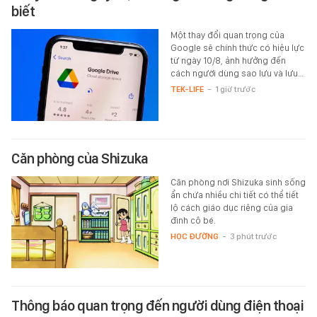
biết
Một thay đổi quan trọng của
Google sẽ chính thức có hiệu lực
từ ngày 10/8, ảnh hưởng đến
cách người dùng sao lưu và lưu…
TEK-LIFE
-
1 giờ trước
Căn phòng của Shizuka
Căn phòng nơi Shizuka sinh sống
ẩn chứa nhiều chi tiết có thể tiết
lộ cách giáo dục riêng của gia
đình cô bé.
HỌC ĐƯỜNG
-
3 phút trước
Thông báo quan trọng đến người dùng điện thoại