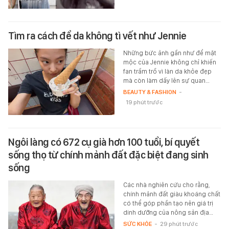
Tìm ra cách để da không tì vết như Jennie
Những bức ảnh gần như để mặt
mộc của Jennie không chỉ khiến
fan trầm trồ vì làn da khỏe đẹp
mà còn làm dấy lên sự quan…
BEAUTY & FASHION
-
19 phút trước
Ngôi làng có 672 cụ già hơn 100 tuổi, bí quyết
sống thọ từ chính mảnh đất đặc biệt đang sinh
sống
Các nhà nghiên cứu cho rằng,
chính mảnh đất giàu khoáng chất
có thể góp phần tạo nên giá trị
dinh dưỡng của nông sản địa…
SỨC KHỎE
-
29 phút trước