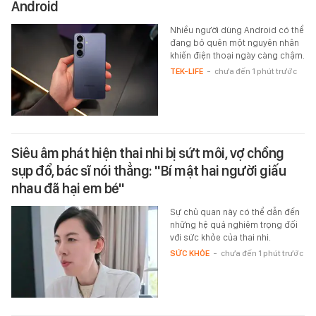
Android
Nhiều người dùng Android có thể
đang bỏ quên một nguyên nhân
khiến điện thoại ngày càng chậm.
TEK-LIFE
-
chưa đến 1 phút trước
Siêu âm phát hiện thai nhi bị sứt môi, vợ chồng
sụp đổ, bác sĩ nói thẳng: "Bí mật hai người giấu
nhau đã hại em bé"
Sự chủ quan này có thể dẫn đến
những hệ quả nghiêm trọng đối
với sức khỏe của thai nhi.
SỨC KHỎE
-
chưa đến 1 phút trước