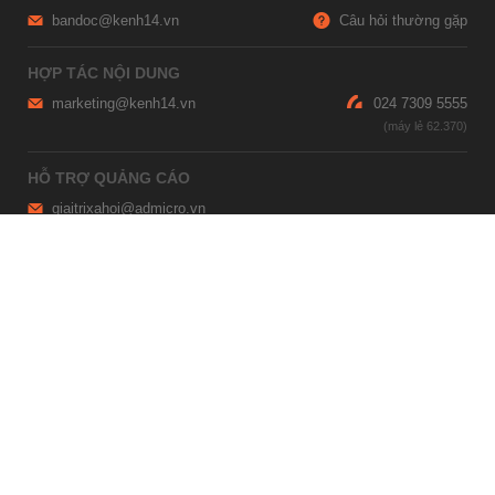
bandoc@kenh14.vn
Câu hỏi thường gặp
HỢP TÁC NỘI DUNG
marketing@kenh14.vn
024 7309 5555
HỖ TRỢ QUẢNG CÁO
giaitrixahoi@admicro.vn
02473007108
TRỤ SỞ HÀ NỘI
Tầng 21, Tòa nhà Center Building, Hapulico Complex, Số 01, phố
Nguyễn Huy Tưởng, phường Thanh Xuân, thành phố Hà Nội
TRỤ SỞ TP.HỒ CHÍ MINH
Tầng 4, Tòa nhà 123, số 127 Võ Văn Tần, Phường Xuân Hòa, TPHCM
Giấy phép thiết lập trang thông tin điện tử tổng hợp trên mạng số
2215/GP-TTĐT do Sở Thông tin và Truyền thông Hà Nội cấp ngày 10