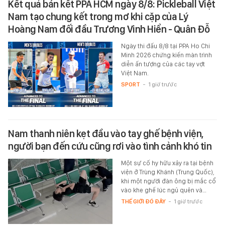
Kết quả bán kết PPA HCM ngày 8/8: Pickleball Việt
Nam tạo chung kết trong mơ khi cặp của Lý
Hoàng Nam đối đầu Trương Vinh Hiển - Quân Đỗ
Ngày thi đấu 8/8 tại PPA Ho Chi
Minh 2026 chứng kiến màn trình
diễn ấn tượng của các tay vợt
Việt Nam.
SPORT
-
1 giờ trước
Nam thanh niên kẹt đầu vào tay ghế bệnh viện,
người bạn đến cứu cũng rơi vào tình cảnh khó tin
Một sự cố hy hữu xảy ra tại bệnh
viện ở Trùng Khánh (Trung Quốc),
khi một người đàn ông bị mắc cổ
vào khe ghế lúc ngủ quên và…
THẾ GIỚI ĐÓ ĐÂY
-
1 giờ trước