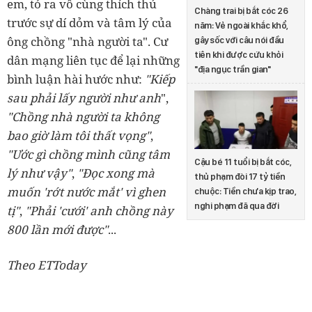
em, tỏ ra vô cùng thích thú
Chàng trai bị bắt cóc 26
trước sự dí dỏm và tâm lý của
năm: Vẻ ngoài khắc khổ,
ông chồng "nhà người ta". Cư
gây sốc với câu nói đầu
tiên khi được cứu khỏi
dân mạng liên tục để lại những
"địa ngục trần gian"
bình luận hài hước như:
"Kiếp
sau phải lấy người như anh
",
"Chồng nhà người ta không
bao giờ làm tôi thất vọng"
,
"Ước gì chồng mình cũng tâm
Cậu bé 11 tuổi bị bắt cóc,
lý như vậy"
,
"Đọc xong mà
thủ phạm đòi 17 tỷ tiền
muốn 'rớt nước mắt' vì ghen
chuộc: Tiền chưa kịp trao,
nghi phạm đã qua đời
tị"
,
"Phải 'cưới' anh chồng này
800 lần mới được"
...
Theo ETToday