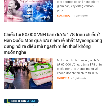
loại peptide có khả năng hỗ trợ
giảm cân, xây dựng cơ bắp,
phục…
SỨC KHỎE
-
1 giờ trước
Chiếc túi 60.000 VNĐ bán được 1,78 triệu chiếc ở
Hàn Quốc: Món quà lưu niệm rẻ nhất Myeongdong
đang nói ra điều mà ngành miễn thuế không
muốn nghe
Một chiếc túi tarpaulin giá chưa
tới 60.000 đồng, bán ra 1,78 triệu
chiếc trong 18 tháng, mang về
khoản doanh thu chưa tới 0,1%…
MONEY.14
-
1 giờ trước