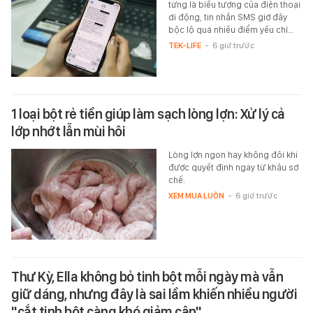
từng là biểu tượng của điện thoại
di động, tin nhắn SMS giờ đây
bộc lộ quá nhiều điểm yếu chí…
TEK-LIFE
-
6 giờ trước
1 loại bột rẻ tiền giúp làm sạch lòng lợn: Xử lý cả
lớp nhớt lẫn mùi hôi
Lòng lợn ngon hay không đôi khi
được quyết định ngay từ khâu sơ
chế.
XEM MUA LUÔN
-
6 giờ trước
Thư Kỳ, Ella không bỏ tinh bột mỗi ngày mà vẫn
giữ dáng, nhưng đây là sai lầm khiến nhiều người
"cắt tinh bột càng khó giảm cân"