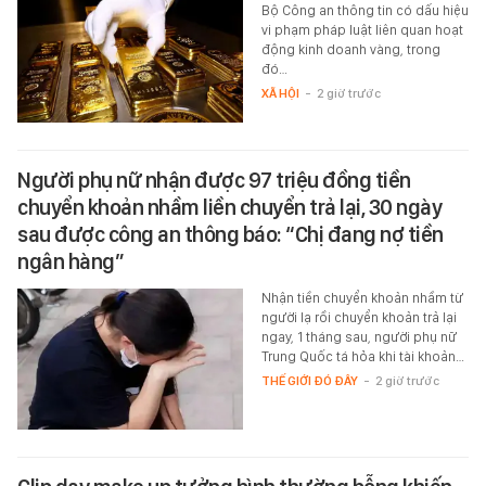
Bộ Công an thông tin có dấu hiệu
vi phạm pháp luật liên quan hoạt
động kinh doanh vàng, trong
đó…
XÃ HỘI
-
2 giờ trước
Người phụ nữ nhận được 97 triệu đồng tiền
chuyển khoản nhầm liền chuyển trả lại, 30 ngày
sau được công an thông báo: “Chị đang nợ tiền
ngân hàng”
Nhận tiền chuyển khoản nhầm từ
người lạ rồi chuyển khoản trả lại
ngay, 1 tháng sau, người phụ nữ
Trung Quốc tá hỏa khi tài khoản…
THẾ GIỚI ĐÓ ĐÂY
-
2 giờ trước