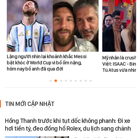
Lặng người nhìn lại khoảnh khắc Messi
Mỹ nhân là crush
bật khóc ở World Cup vì bố ốm nặng,
Việt: ISAAC - Bin
hôm nay bố anh đã qua đời
Tú Atus vừa nhìn
TIN MỚI CẬP NHẬT
Hồng Thanh trước khi tụt dốc không phanh: Đi xe
hơi tiền tỷ, đeo đồng hồ Rolex, du lịch sang chảnh