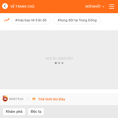
VỀ TRANG CHỦ
MỚI NHẤT
MỚI NHẤT
#máy bay rơi ở ấn độ
#Xung đột tại Trung Đông
Xem thêm
Thế Giới Đó Đây
Khám phá
Độc lạ