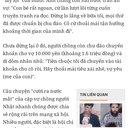
"lầy lội" của mình. Anh chàng còn hài hước trấn an
vợ: "Con bé rất ngoan, cứ lần lượt lôi từng cuốn
truyện tranh ra đọc. Đừng lo lắng về bữa tối, mọi thứ
đã được chuẩn bị chu đáo. Cô cứ thoải mái tận hưởng
khoảng thời gian của mình đi".
Chưa dừng lại ở đó, người chồng còn chu đáo chuyển
khoản cho vợ 10.000 yên (khoảng 1.6 triệu đồng) và
dí dỏm nhắn nhủ: "Tiền chuộc tôi đã chuyển vào tài
khoản cho cô rồi. Hãy thoải mái tiêu xài nhé, vợ yêu
(mẹ của con)".
Câu chuyện "cười ra nước
TIN LIÊN QUAN
mắt" của cặp vợ chồng người
Nhật nhanh chóng được chia
sẻ rộng rãi trên mạng xã hội.
Nhiều người, đặc biệt là hội chị