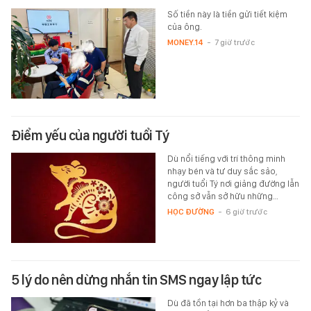
Số tiền này là tiền gửi tiết kiệm
của ông.
MONEY.14
-
7 giờ trước
Điểm yếu của người tuổi Tý
Dù nổi tiếng với trí thông minh
nhạy bén và tư duy sắc sảo,
người tuổi Tý nơi giảng đường lẫn
công sở vẫn sở hữu những…
HỌC ĐƯỜNG
-
6 giờ trước
5 lý do nên dừng nhắn tin SMS ngay lập tức
Dù đã tồn tại hơn ba thập kỷ và