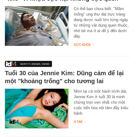
Có thể bạn chưa biết: "Mầm
mống" ung thư đại trực tràng
đang được nuôi lớn từng ngày
từ những vật dụng quen thuộc,
nhỏ bé mà ít ai để ý đến dưới
đây.
SỨC KHỎE
-
Tuổi 30 của Jennie Kim: Dũng cảm để lại
một "khoảng trống" cho tương lai
Nhìn lại cả một hành trình dài,
Jennie Kim ở tuổi 30 là minh
chứng trọn vẹn nhất cho một
cuộc tiến hóa nội tâm đầy kiêu
hãnh.
STAR
-