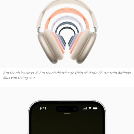
Âm thanh lossless và âm thanh độ trễ cực thấp sẽ được hỗ trợ trên AirPods
Max vào tháng sau.