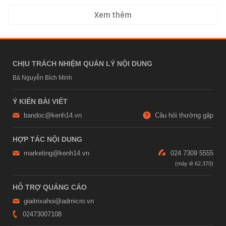
Xem thêm
CHỊU TRÁCH NHIỆM QUẢN LÝ NỘI DUNG
Bà Nguyễn Bích Minh
Ý KIẾN BÀI VIẾT
bandoc@kenh14.vn
Câu hỏi thường gặp
HỢP TÁC NỘI DUNG
marketing@kenh14.vn
024 7309 5555
HỖ TRỢ QUẢNG CÁO
giaitrixahoi@admicro.vn
02473007108