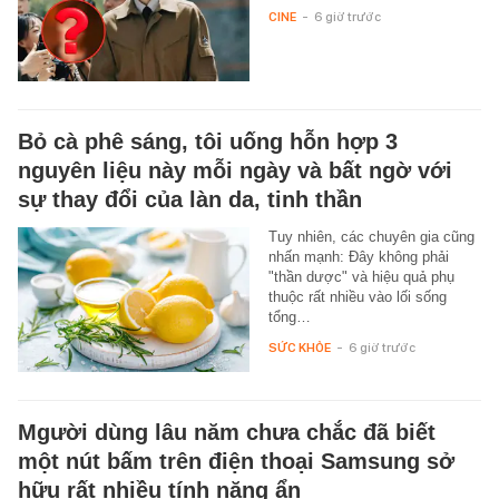
CINE
-
6 giờ trước
Bỏ cà phê sáng, tôi uống hỗn hợp 3
nguyên liệu này mỗi ngày và bất ngờ với
sự thay đổi của làn da, tinh thần
Tuy nhiên, các chuyên gia cũng
nhấn mạnh: Đây không phải
"thần dược" và hiệu quả phụ
thuộc rất nhiều vào lối sống
tổng…
SỨC KHỎE
-
6 giờ trước
Mgười dùng lâu năm chưa chắc đã biết
một nút bấm trên điện thoại Samsung sở
hữu rất nhiều tính năng ẩn