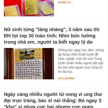
MONEY.14
-
Nữ sinh từng "làng nhàng", 3 năm sau thi
ĐH lọt top 30 toàn tỉnh: Nhìn bức tường
trong nhà em, người ta biết ngay lý do
Không học ngày học đêm, không
áp dụng chiến thuật luyện đề
khắc nghiệt, một nữ sinh Trung
Quốc khiến nhiều người bất ngờ
khi bứt phá ngoạn mục trong kỳ
thi đại học.
HỌC ĐƯỜNG
-
Ngày càng nhiều người tử vong vì ung thư
đại trực tràng, bác sĩ nói thẳng: Bỏ ngay 3
"kho" vi nhựa cực hại nhưng cực quen