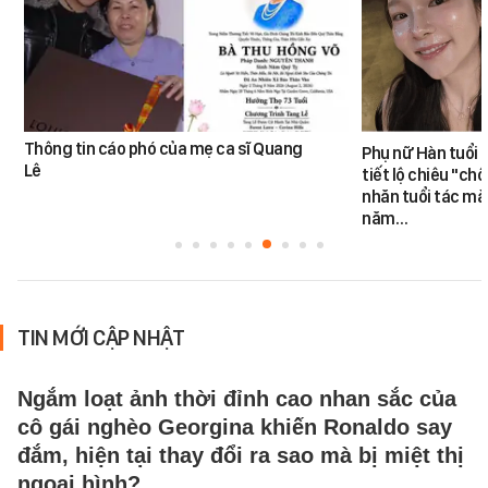
Thông tin cáo phó của mẹ ca sĩ Quang
Phụ nữ Hàn tuổi 
Lê
tiết lộ chiêu "ch
nhăn tuổi tác mà 
năm…
TIN MỚI CẬP NHẬT
Ngắm loạt ảnh thời đỉnh cao nhan sắc của
cô gái nghèo Georgina khiến Ronaldo say
đắm, hiện tại thay đổi ra sao mà bị miệt thị
ngoại hình?