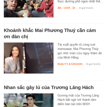
thực đường phố ngon nhất thế…
ĂN - CHƠI - ĐI
-
6 giờ trước
Khoảnh khắc Mai Phương Thuý cần cảm
ơn đàn chị
Tái xuất quyến rũ cùng suit
menswear, Mai Phương Thúy
gợi nhớ màn cứu nguy thảm đỏ
của Minh Hằng.
BEAUTY & FASHION
-
6 giờ trước
Nhan sắc gây lú của Trương Lăng Hách
Gương mặt của Trương Lăng
Hách bất ngờ trở thành tâm
điểm bàn tán trên MXH.