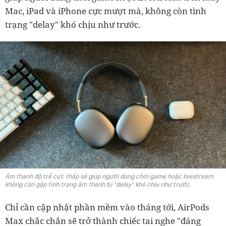
Mac, iPad và iPhone cực mượt mà, không còn tình
trạng "delay" khó chịu như trước.
Âm thanh độ trễ cực thấp sẽ giúp người dùng chơi game hoặc livestream
không còn gặp tình trạng âm thanh bị "delay" khó chịu như trước.
Chỉ cần cập nhật phần mềm vào tháng tới, AirPods
Max chắc chắn sẽ trở thành chiếc tai nghe "đáng