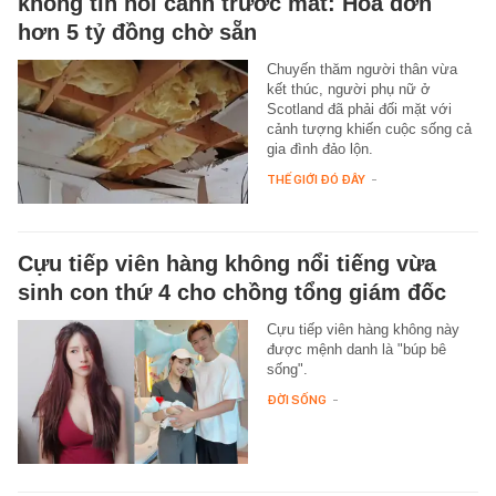
không tin nổi cảnh trước mắt: Hóa đơn
hơn 5 tỷ đồng chờ sẵn
Chuyến thăm người thân vừa
kết thúc, người phụ nữ ở
Scotland đã phải đối mặt với
cảnh tượng khiến cuộc sống cả
gia đình đảo lộn.
THẾ GIỚI ĐÓ ĐÂY
-
Cựu tiếp viên hàng không nổi tiếng vừa
sinh con thứ 4 cho chồng tổng giám đốc
Cựu tiếp viên hàng không này
được mệnh danh là "búp bê
sống".
ĐỜI SỐNG
-