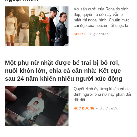
Vợ sắp cưới của Ronaldo xinh
đẹp, quyến rũ cỡ này vẫn bị
miệt thị ngoại hình: Chuẩn mực
cái đẹp của netizen rốt cuộc là…
SPORT
-
6 giờ trước
Một phụ nữ nhặt được bé trai bị bỏ rơi,
nuôi khôn lớn, chia cả căn nhà: Kết cục
sau 24 năm khiến nhiều người xúc động
Quyết định ấy từng khiến cả gia
đình người phụ nữ này phản đối
dữ dội.
HỌC ĐƯỜNG
-
6 giờ trước