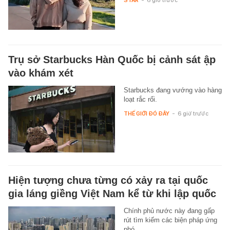
STAR
-
6 giờ trước
Trụ sở Starbucks Hàn Quốc bị cảnh sát ập
vào khám xét
Starbucks đang vướng vào hàng
loạt rắc rối.
THẾ GIỚI ĐÓ ĐÂY
-
6 giờ trước
Hiện tượng chưa từng có xảy ra tại quốc
gia láng giềng Việt Nam kể từ khi lập quốc
Chính phủ nước này đang gấp
rút tìm kiếm các biện pháp ứng
phó.