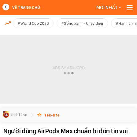
MỚI NHẤT
VỀ TRANG CHỦ
MỚI NHẤT
#World Cup 2026
#Sống xanh - Chạy điện
#Hành chính
Xem thêm
Tek-life
Người dùng AirPods Max chuẩn bị đón tin vui