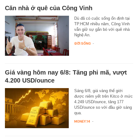
Căn nhà ở quê của Công Vinh
Dù đã có cuộc sống ổn định tại
TP.HCM nhiều năm, Công Vinh
vẫn giữ sự gắn bó với quê nhà
Nghệ An.
ĐỜI SỐNG
-
Giá vàng hôm nay 6/8: Tăng phi mã, vượt
4.200 USD/ounce
Sáng 6/8, giá vàng thế giới
được niêm yết trên Kitco ở mức
4.249 USD/ounce, tăng 177
USD/ounce so với đầu giờ sáng
qua.
MONEY.14
-