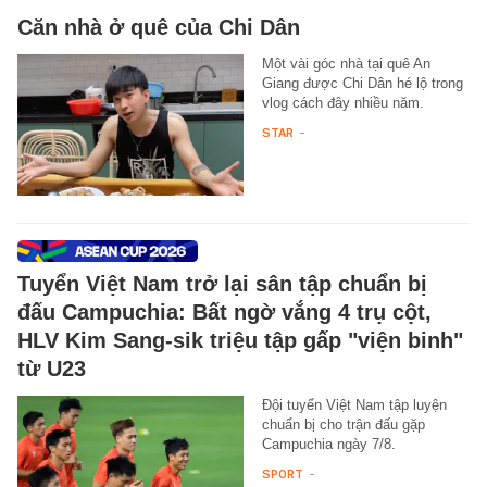
Căn nhà ở quê của Chi Dân
Một vài góc nhà tại quê An
Giang được Chi Dân hé lộ trong
vlog cách đây nhiều năm.
STAR
-
Tuyển Việt Nam trở lại sân tập chuẩn bị
đấu Campuchia: Bất ngờ vắng 4 trụ cột,
HLV Kim Sang-sik triệu tập gấp "viện binh"
từ U23
Đội tuyển Việt Nam tập luyện
chuẩn bị cho trận đấu gặp
Campuchia ngày 7/8.
SPORT
-