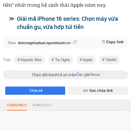
tiền" nhất trong hệ sinh thái Apple năm nay.
Giải mã iPhone 16 series: Chọn máy vừa
chuẩn gu, vừa hợp túi tiền
Copy link
Theo
doisongphapluat.nguoiduatin.vn
Tags
Airpods Max
Tai Nghe
Apple
Teklife
Theo dõi Kenh14.vn trên
Chia sẻ
Sao chép link
CÙNG MỤC
ĐANG HOT