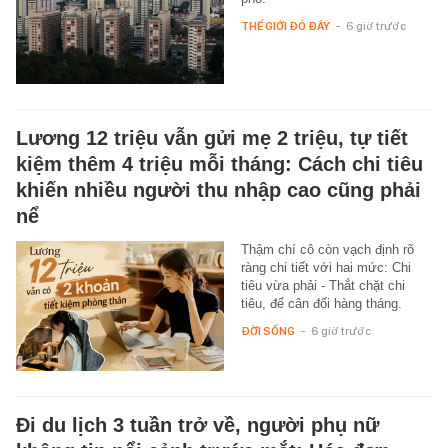
THẾ GIỚI ĐÓ ĐÂY
-
6 giờ trước
Lương 12 triệu vẫn gửi mẹ 2 triệu, tự tiết
kiệm thêm 4 triệu mỗi tháng: Cách chi tiêu
khiến nhiều người thu nhập cao cũng phải
nể
Thậm chí cô còn vạch định rõ
ràng chi tiết với hai mức: Chi
tiêu vừa phải - Thắt chặt chi
tiêu, để cân đối hàng tháng.
ĐỜI SỐNG
-
6 giờ trước
Đi du lịch 3 tuần trở về, người phụ nữ