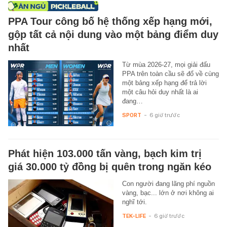
PPA Tour công bố hệ thống xếp hạng mới,
gộp tất cả nội dung vào một bảng điểm duy
nhất
Từ mùa 2026-27, mọi giải đấu
PPA trên toàn cầu sẽ đổ về cùng
một bảng xếp hạng để trả lời
một câu hỏi duy nhất là ai
đang…
SPORT
-
6 giờ trước
Phát hiện 103.000 tấn vàng, bạch kim trị
giá 30.000 tỷ đồng bị quên trong ngăn kéo
Con người đang lãng phí nguồn
vàng, bạc... lớn ở nơi không ai
nghĩ tới.
TEK-LIFE
-
6 giờ trước