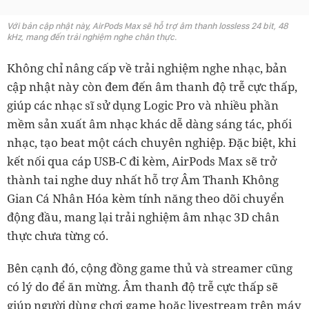
Với bản cập nhật này, AirPods Max sẽ hỗ trợ âm thanh lossless 24 bit, 48
kHz, mang đến trải nghiệm nghe chân thực.
Không chỉ nâng cấp về trải nghiệm nghe nhạc, bản
cập nhật này còn đem đến âm thanh độ trễ cực thấp,
giúp các nhạc sĩ sử dụng Logic Pro và nhiều phần
mềm sản xuất âm nhạc khác dễ dàng sáng tác, phối
nhạc, tạo beat một cách chuyên nghiệp. Đặc biệt, khi
kết nối qua cáp USB-C đi kèm, AirPods Max sẽ trở
thành tai nghe duy nhất hỗ trợ Âm Thanh Không
Gian Cá Nhân Hóa kèm tính năng theo dõi chuyển
động đầu, mang lại trải nghiệm âm nhạc 3D chân
thực chưa từng có.
Bên cạnh đó, cộng đồng game thủ và streamer cũng
có lý do để ăn mừng. Âm thanh độ trễ cực thấp sẽ
giúp người dùng chơi game hoặc livestream trên máy