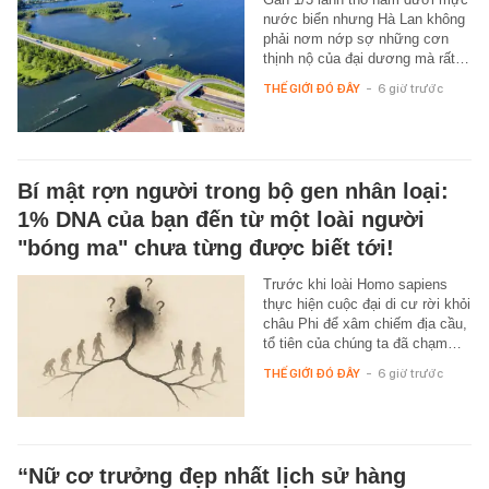
nước biển nhưng Hà Lan không
phải nơm nớp sợ những cơn
thịnh nộ của đại dương mà rất…
THẾ GIỚI ĐÓ ĐÂY
-
6 giờ trước
Bí mật rợn người trong bộ gen nhân loại:
1% DNA của bạn đến từ một loài người
"bóng ma" chưa từng được biết tới!
Trước khi loài Homo sapiens
thực hiện cuộc đại di cư rời khỏi
châu Phi để xâm chiếm địa cầu,
tổ tiên của chúng ta đã chạm…
THẾ GIỚI ĐÓ ĐÂY
-
6 giờ trước
“Nữ cơ trưởng đẹp nhất lịch sử hàng