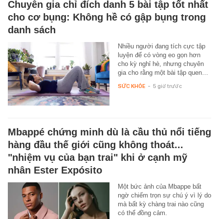
Chuyên gia chỉ đích danh 5 bài tập tốt nhất
cho cơ bụng: Không hề có gập bụng trong
danh sách
Nhiều người đang tích cực tập
luyện để có vòng eo gọn hơn
cho kỳ nghỉ hè, nhưng chuyên
gia cho rằng một bài tập quen…
SỨC KHỎE
-
5 giờ trước
Mbappé chứng minh dù là cầu thủ nổi tiếng
hàng đầu thế giới cũng không thoát...
"nhiệm vụ của bạn trai" khi ở cạnh mỹ
nhân Ester Expósito
Một bức ảnh của Mbappe bất
ngờ chiếm trọn sự chú ý vì lý do
mà bất kỳ chàng trai nào cũng
có thể đồng cảm.