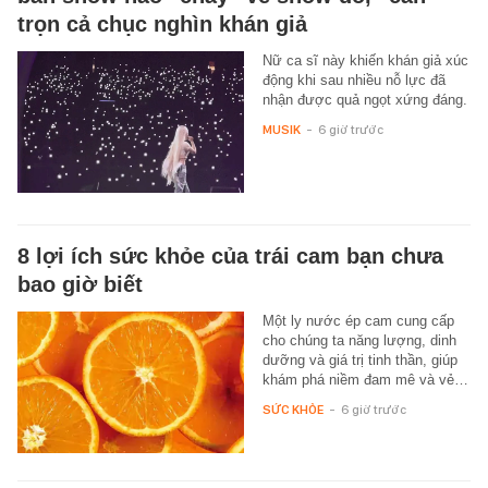
trọn cả chục nghìn khán giả
Nữ ca sĩ này khiến khán giả xúc
động khi sau nhiều nỗ lực đã
nhận được quả ngọt xứng đáng.
MUSIK
-
6 giờ trước
8 lợi ích sức khỏe của trái cam bạn chưa
bao giờ biết
Một ly nước ép cam cung cấp
cho chúng ta năng lượng, dinh
dưỡng và giá trị tinh thần, giúp
khám phá niềm đam mê và vẻ…
SỨC KHỎE
-
6 giờ trước