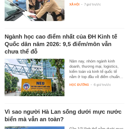
XÃ HỘI
-
7 giờ trước
Ngành học cao điểm nhất của ĐH Kinh tế
Quốc dân năm 2026: 9,5 điểm/môn vẫn
chưa thể đỗ
Năm nay, nhóm ngành kinh
doanh, thương mại, logistics,
kiểm toán và kinh tế quốc tế
nằm ở top đầu về điểm chuẩn…
HỌC ĐƯỜNG
-
6 giờ trước
Vì sao người Hà Lan sống dưới mực nước
biển mà vẫn an toàn?
Gần 1/3 lãnh thổ nằm dưới mực