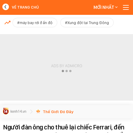
MỚI NHẤT
VỀ TRANG CHỦ
MỚI NHẤT
#máy bay rơi ở ấn độ
#Xung đột tại Trung Đông
Xem thêm
Thế Giới Đó Đây
Người đàn ông cho thuê lại chiếc Ferrari, đến