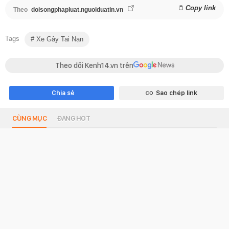
Copy link
Theo
doisongphapluat.nguoiduatin.vn
Tags
Xe Gây Tai Nạn
Theo dõi Kenh14.vn trên
Chia sẻ
Sao chép link
CÙNG MỤC
ĐANG HOT