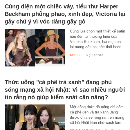
Cùng diện một chiếc váy, tiểu thư Harper
Beckham phổng phao, xinh đẹp, Victoria lại
gây chú ý vì vóc dáng gầy gò
Cùng lựa chọn một thiết kế satin
nâu đến từ thương hiệu của
Victoria Beckham, hai mẹ con
lại mang đến hai sắc thái hoàn…
SPORT
-
6 giờ trước
Thức uống "cà phê trà xanh" đang phủ
sóng mạng xã hội Nhật: Vì sao nhiều người
tin rằng nó giúp kiểm soát cân nặng?
Một công thức đồ uống chỉ gồm
cà phê đen và trà xanh đang
được chia sẻ rộng rãi trên mạng
xã hội Nhật Bản nhờ cách làm…