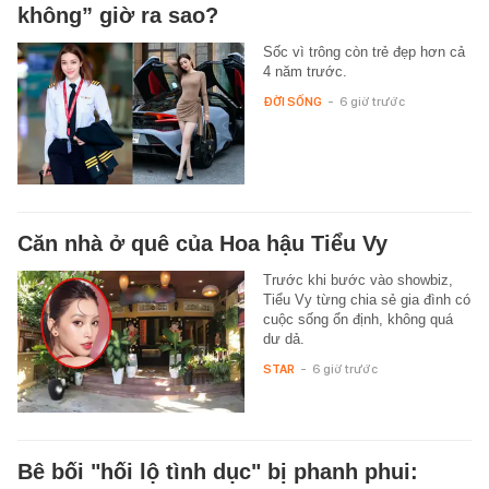
không” giờ ra sao?
Sốc vì trông còn trẻ đẹp hơn cả
4 năm trước.
ĐỜI SỐNG
-
6 giờ trước
Căn nhà ở quê của Hoa hậu Tiểu Vy
Trước khi bước vào showbiz,
Tiểu Vy từng chia sẻ gia đình có
cuộc sống ổn định, không quá
dư dả.
STAR
-
6 giờ trước
Bê bối "hối lộ tình dục" bị phanh phui: