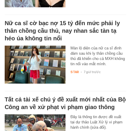
Nữ ca sĩ cờ bạc nợ 15 tỷ đến mức phải ly
thân chồng cầu thủ, nay nhan sắc tàn tạ
héo úa không tin nổi
Màn lộ diện của nữ ca sĩ đình
đám sau khi ly thân chồng cầu
thủ đã khiến cho cả MXH không
tin nổi vào mắt mình.
STAR
-
7 giờ trước
Tất cả tài xế chú ý đề xuất mới nhất của Bộ
Công an về xử phạt vi phạm giao thông
Đây là thông tin được đề xuất
tại dự thảo Luật Xử lý vi phạm
hành chính (sửa đổi).