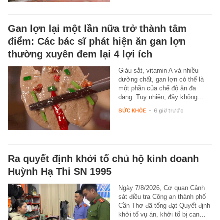
Gan lợn lại một lần nữa trở thành tâm
điểm: Các bác sĩ phát hiện ăn gan lợn
thường xuyên đem lại 4 lợi ích
Giàu sắt, vitamin A và nhiều
dưỡng chất, gan lợn có thể là
một phần của chế độ ăn đa
dạng. Tuy nhiên, đây không…
SỨC KHỎE
-
6 giờ trước
Ra quyết định khởi tố chủ hộ kinh doanh
Huỳnh Hạ Thi SN 1995
Ngày 7/8/2026, Cơ quan Cảnh
sát điều tra Công an thành phố
Cần Thơ đã tống đạt Quyết định
khởi tố vụ án, khởi tố bị can…