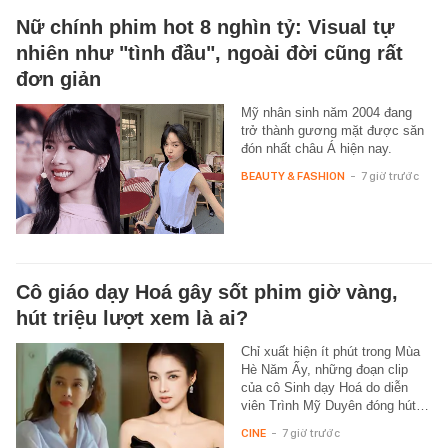
Nữ chính phim hot 8 nghìn tỷ: Visual tự
nhiên như "tình đầu", ngoài đời cũng rất
đơn giản
Mỹ nhân sinh năm 2004 đang
trở thành gương mặt được săn
đón nhất châu Á hiện nay.
BEAUTY & FASHION
-
7 giờ trước
Cô giáo dạy Hoá gây sốt phim giờ vàng,
hút triệu lượt xem là ai?
Chỉ xuất hiện ít phút trong Mùa
Hè Năm Ấy, những đoạn clip
của cô Sinh dạy Hoá do diễn
viên Trình Mỹ Duyên đóng hút…
CINE
-
7 giờ trước