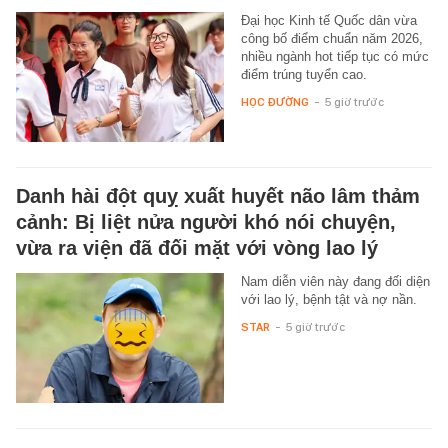
Đại học Kinh tế Quốc dân vừa
công bố điểm chuẩn năm 2026,
nhiều ngành hot tiếp tục có mức
điểm trúng tuyển cao.
HỌC ĐƯỜNG
-
5 giờ trước
Danh hài đột quỵ xuất huyết não lâm thảm
cảnh: Bị liệt nửa người khó nói chuyện,
vừa ra viện đã đối mặt với vòng lao lý
Nam diễn viên này đang đối diện
với lao lý, bệnh tật và nợ nần.
STAR
-
5 giờ trước