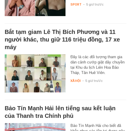
SPORT
-
5 giờ trước
Bắt tạm giam Lê Thị Bích Phương và 11
người khác, thu giữ 116 triệu đồng, 17 xe
máy
Đây là các đối tượng tham gia
dàn cảnh cướp giật dây chuyền
tại Khu du lịch Liên Hoa Bảo
Tháp, Tân Huê Viên.
XÃ HỘI
-
5 giờ trước
Bảo Tín Mạnh Hải lên tiếng sau kết luận
của Thanh tra Chính phủ
Bảo Tín Mạnh Hải cho biết đã
khắc phục các tồn tại được nêu