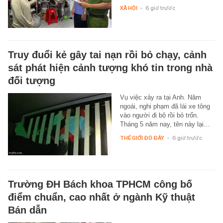
XÃ HỘI
-
6 giờ trước
Truy đuổi kẻ gây tai nạn rồi bỏ chạy, cảnh
sát phát hiện cảnh tượng khó tin trong nhà
đối tượng
Vụ việc xảy ra tại Anh. Năm
ngoái, nghi phạm đã lái xe tông
vào người đi bộ rồi bỏ trốn.
Tháng 5 năm nay, tên này lại…
THẾ GIỚI ĐÓ ĐÂY
-
6 giờ trước
Trường ĐH Bách khoa TPHCM công bố
điểm chuẩn, cao nhất ở ngành Kỹ thuật
Bán dẫn