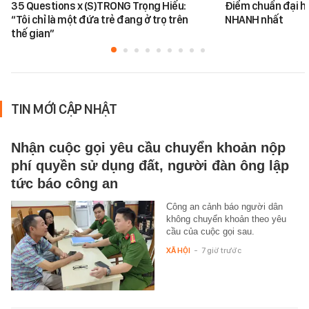
35 Questions x (S)TRONG Trọng Hiếu:
Điểm chuẩn đại h
“Tôi chỉ là một đứa trẻ đang ở trọ trên
NHANH nhất
thế gian”
TIN MỚI CẬP NHẬT
Nhận cuộc gọi yêu cầu chuyển khoản nộp
phí quyền sử dụng đất, người đàn ông lập
tức báo công an
Công an cảnh báo người dân
không chuyển khoản theo yêu
cầu của cuộc gọi sau.
XÃ HỘI
-
7 giờ trước