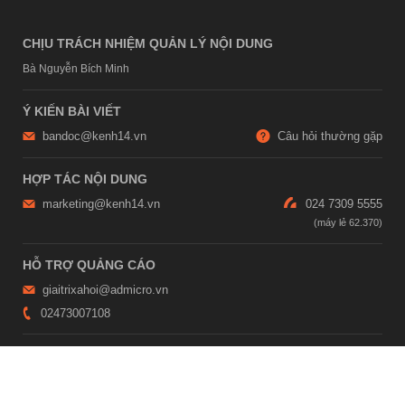
CHỊU TRÁCH NHIỆM QUẢN LÝ NỘI DUNG
Bà Nguyễn Bích Minh
Ý KIẾN BÀI VIẾT
bandoc@kenh14.vn
Câu hỏi thường gặp
HỢP TÁC NỘI DUNG
marketing@kenh14.vn
024 7309 5555
HỖ TRỢ QUẢNG CÁO
giaitrixahoi@admicro.vn
02473007108
TRỤ SỞ HÀ NỘI
Tầng 21, Tòa nhà Center Building, Hapulico Complex, Số 01, phố
Nguyễn Huy Tưởng, phường Thanh Xuân, thành phố Hà Nội