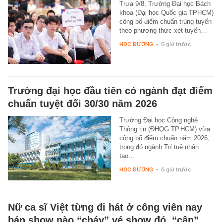
Trưa 9/8, Trường Đại học Bách
khoa (Đại học Quốc gia TPHCM)
công bố điểm chuẩn trúng tuyển
theo phương thức xét tuyển…
HỌC ĐƯỜNG
-
6 giờ trước
Trường đại học đầu tiên có ngành đạt điểm
chuẩn tuyệt đối 30/30 năm 2026
Trường Đại học Công nghệ
Thông tin (ĐHQG TP.HCM) vừa
công bố điểm chuẩn năm 2026,
trong đó ngành Trí tuệ nhân
tạo…
HỌC ĐƯỜNG
-
6 giờ trước
Nữ ca sĩ Việt từng đi hát ở công viên nay
bán show nào “cháy” vé show đó, “cân”