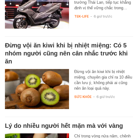
trường Thái Lan, tiếp tục khẳng
định vị thế vững chắc trong…
TEK-LIFE
-
6 giờ trước
Đừng vội ăn kiwi khi bị nhiệt miệng: Có 5
nhóm người cũng nên cân nhắc trước khi
ăn
Đừng vội ăn kiwi khi bị nhiệt
miệng, chuyên gia chỉ ra 10 điều
cần lưu ý, không phải ai cũng
nên ăn loại quả này.
SỨC KHỎE
-
6 giờ trước
Lý do nhiều người hết mặn mà với vàng
Chỉ trong vòng nửa năm, chênh