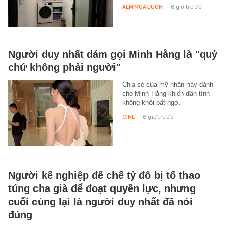
XEM MUA LUÔN
-
6 giờ trước
Người duy nhất dám gọi Minh Hằng là "quỷ
chứ không phải người"
Chia sẻ của mỹ nhân này dành
cho Minh Hằng khiến dân tình
không khỏi bất ngờ.
CINE
-
6 giờ trước
Người kế nghiệp đế chế tỷ đô bị tố thao
túng cha già để đoạt quyền lực, nhưng
cuối cùng lại là người duy nhất đã nói
đúng