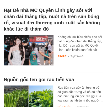
Hạt Dẻ nhà MC Quyền Linh gây sốt với
chân dài thẳng tắp, nuột nà trên sân bóng
rổ, visual đời thường xinh xuất sắc không
khác lúc đi thảm đỏ
Không chỉ sở hữu chiều cao nổi
bật cùng đôi chân dài thẳng tắp,
Hạt Dẻ - con gái út MC Quyền
Linh - còn khiến dân tình bất…
SPORT
-
7 giờ trước
Nguồn gốc tên gọi rau tiến vua
Rau tiến vua gây ấn tượng bởi
độ giòn đặc trưng và cả cái tên
đặc biệt; nguồn gốc tên gọi của
loại rau này khiến nhiều người…
SỨC KHỎE
-
7 giờ trước