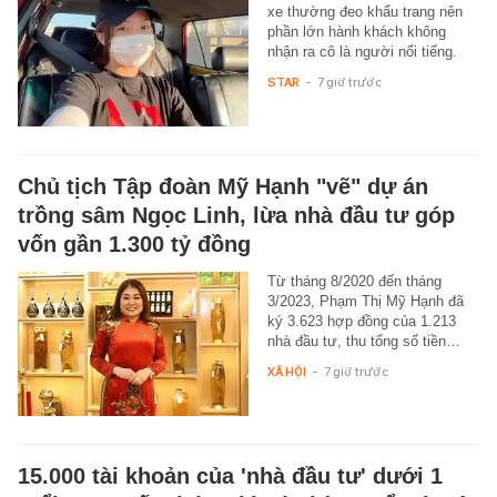
xe thường đeo khẩu trang nên
phần lớn hành khách không
nhận ra cô là người nổi tiếng.
STAR
-
7 giờ trước
Chủ tịch Tập đoàn Mỹ Hạnh "vẽ" dự án
trồng sâm Ngọc Linh, lừa nhà đầu tư góp
vốn gần 1.300 tỷ đồng
Từ tháng 8/2020 đến tháng
3/2023, Phạm Thị Mỹ Hạnh đã
ký 3.623 hợp đồng của 1.213
nhà đầu tư, thu tổng số tiền…
XÃ HỘI
-
7 giờ trước
15.000 tài khoản của 'nhà đầu tư' dưới 1