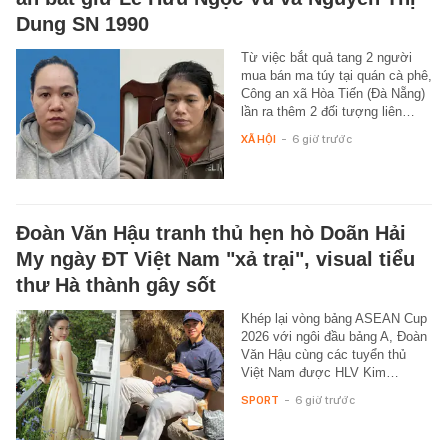
Dung SN 1990
Từ việc bắt quả tang 2 người
mua bán ma túy tại quán cà phê,
Công an xã Hòa Tiến (Đà Nẵng)
lần ra thêm 2 đối tượng liên…
XÃ HỘI
-
6 giờ trước
Đoàn Văn Hậu tranh thủ hẹn hò Doãn Hải
My ngày ĐT Việt Nam "xả trại", visual tiểu
thư Hà thành gây sốt
Khép lại vòng bảng ASEAN Cup
2026 với ngôi đầu bảng A, Đoàn
Văn Hậu cùng các tuyển thủ
Việt Nam được HLV Kim…
SPORT
-
6 giờ trước