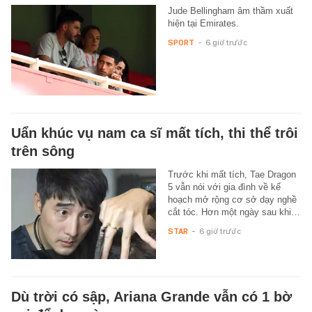
Jude Bellingham âm thầm xuất
hiện tại Emirates.
SPORT
-
6 giờ trước
Uẩn khúc vụ nam ca sĩ mất tích, thi thể trôi
trên sông
Trước khi mất tích, Tae Dragon
5 vẫn nói với gia đình về kế
hoạch mở rộng cơ sở dạy nghề
cắt tóc. Hơn một ngày sau khi…
STAR
-
6 giờ trước
Dù trời có sập, Ariana Grande vẫn có 1 bờ