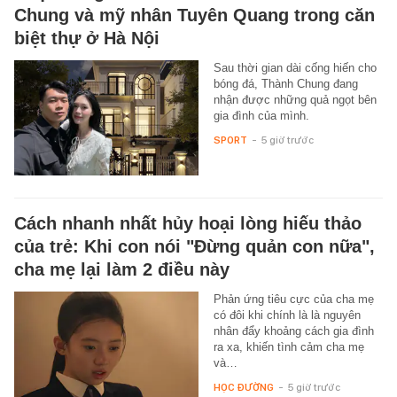
Chung và mỹ nhân Tuyên Quang trong căn
biệt thự ở Hà Nội
Sau thời gian dài cống hiến cho
bóng đá, Thành Chung đang
nhận được những quả ngọt bên
gia đình của mình.
SPORT
-
5 giờ trước
Cách nhanh nhất hủy hoại lòng hiếu thảo
của trẻ: Khi con nói "Đừng quản con nữa",
cha mẹ lại làm 2 điều này
Phản ứng tiêu cực của cha mẹ
có đôi khi chính là là nguyên
nhân đẩy khoảng cách gia đình
ra xa, khiến tình cảm cha mẹ
và…
HỌC ĐƯỜNG
-
5 giờ trước