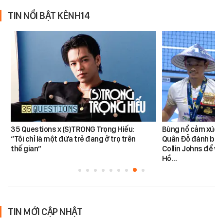
TIN NỔI BẬT KÊNH14
35 Questions x (S)TRONG Trọng Hiếu:
Bùng nổ cảm xúc:
“Tôi chỉ là một đứa trẻ đang ở trọ trên
Quân Đỗ đánh bạ
thế gian”
Collin Johns để 
Hồ…
TIN MỚI CẬP NHẬT