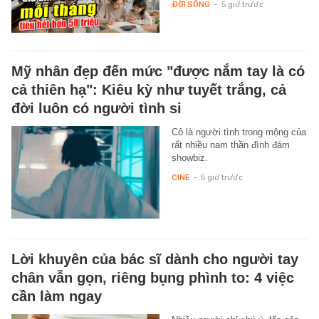
ĐỜI SỐNG
-
5 giờ trước
Mỹ nhân đẹp đến mức "được nắm tay là có
cả thiên hạ": Kiêu kỳ như tuyết trắng, cả
đời luôn có người tình si
Cô là người tình trong mộng của
rất nhiều nam thần đình đám
showbiz.
CINE
-
5 giờ trước
Lời khuyên của bác sĩ dành cho người tay
chân vẫn gọn, riêng bụng phình to: 4 việc
cần làm ngay