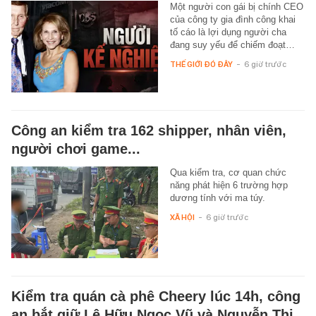
Một người con gái bị chính CEO
của công ty gia đình công khai
tố cáo là lợi dụng người cha
đang suy yếu để chiếm đoạt…
THẾ GIỚI ĐÓ ĐÂY
-
6 giờ trước
Công an kiểm tra 162 shipper, nhân viên,
người chơi game...
Qua kiểm tra, cơ quan chức
năng phát hiện 6 trường hợp
dương tính với ma túy.
XÃ HỘI
-
6 giờ trước
Kiểm tra quán cà phê Cheery lúc 14h, công
an bắt giữ Lê Hữu Ngọc Vũ và Nguyễn Thị