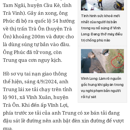
Tam Ngãi, huyện Cầu Kè, tỉnh
Trà Vinh). Gây án xong, ông
Tình hình sức khoẻ mới
Phúc đi bộ ra quốc lộ 54 hướng
nhất của người bị bắn
về thị trấn Trà Ôn (huyện Trà
trong vụ nổ súng ở Vĩnh
Long: Đang thở máy, điều
Ôn) khoảng 200m và được cho
trị chống phù não
là dùng súng tự bắn vào đầu.
Ông Phúc đã tử vong, còn
Trung qua cơn nguy kịch.
Hồ sơ vụ tai nạn giao thông
Vĩnh Long: Làm rõ nguồn
thể hiện, sáng 4/9/2024, anh
gốc hung khí gây án trong
Trung lái xe tải chạy trên tỉnh
vụ nghi phạm bắn người
lộ 901, xã Vĩnh Xuân, huyện
rồi tự sát
Trà Ôn. Khi đến ấp Vĩnh Lợi,
phía trước xe tải của anh Trung có xe bán tải đang
đậu sát lề đường nên anh bật đèn xin đường để vượt
qua.