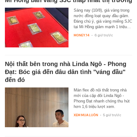
Sáng nay (10/8), giá vàng trong
nước đồng loạt quay đầu giảm.
Đáng chú ý, giá vàng miếng SJC
tại Mi Hồng giảm mạnh 1 triệu…
MONEY.14
-
6 giờ trước
Nội thất bên trong nhà Linda Ngô - Phong
Đạt: Bóc giá đến đâu dân tình "váng đầu"
đến đó
Màn flex đồ nội thất trong nhà
mới của cặp đôi Linda Ngô -
Phong Đạt nhanh chóng thu hút
hơn 1,6 triệu lượt xem.
XEM MUA LUÔN
-
5 giờ trước