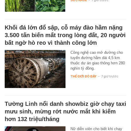
Khối đá lớn đổ sập, cỗ máy đào hầm nặng
3.500 tấn biến mất trong lòng đất, 20 người
bất ngờ hò reo vì thành công lớn
Công nghệ cao mở đường cho
tuyến đường hầm dài 4,5 km
thuộc dự án giao thông hơn 280
nghìn tỷ đồng.
THẾ GIỚI ĐÓ ĐÂY
-
7 giờ trước
Tường Linh nổi danh showbiz giờ chạy taxi
mưu sinh, mừng rớt nước mắt khi kiếm
hơn 132 triệu/tháng
Nữ diễn viên cho biết khi chạy