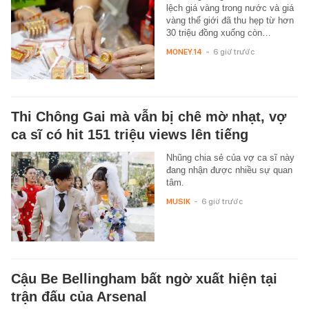
lệch giá vàng trong nước và giá
vàng thế giới đã thu hẹp từ hơn
30 triệu đồng xuống còn…
MONEY.14
-
6 giờ trước
Thi Chông Gai mà vẫn bị chê mờ nhạt, vợ
ca sĩ có hit 151 triệu views lên tiếng
Nhũng chia sẻ của vợ ca sĩ này
đang nhận được nhiều sự quan
tâm.
MUSIK
-
6 giờ trước
Cậu Be Bellingham bất ngờ xuất hiện tại
trận đấu của Arsenal