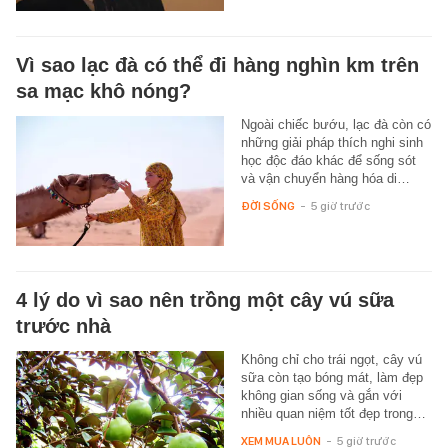
Vì sao lạc đà có thể đi hàng nghìn km trên
sa mạc khô nóng?
Ngoài chiếc bướu, lạc đà còn có
những giải pháp thích nghi sinh
học độc đáo khác để sống sót
và vận chuyển hàng hóa di…
ĐỜI SỐNG
-
5 giờ trước
4 lý do vì sao nên trồng một cây vú sữa
trước nhà
Không chỉ cho trái ngọt, cây vú
sữa còn tạo bóng mát, làm đẹp
không gian sống và gắn với
nhiều quan niệm tốt đẹp trong…
XEM MUA LUÔN
-
5 giờ trước