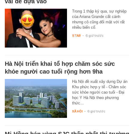
vai để dựa vào
Trong 1 thập kỷ qua, sự nghiệp
của Ariana Grande cất cánh
nhưng cô cũng đối mặt với rất
nhiều biến cố.
STAR
-
6 giờ trước
Hà Nội triển khai tổ hợp chăm sóc sức
khỏe người cao tuổi rộng hơn 9ha
Hà Nội đề xuất xây dựng Dự án
Khu phức hợp y tế - Chăm sóc
sức khỏe người cao tuổi - Đại
học Y Hà Nội theo phương
thức…
XÃ HỘI
-
6 giờ trước
Mi Hồng bán vàng SJC thấp nhất thị trường