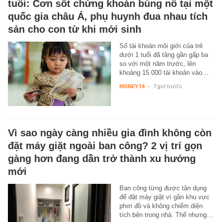
tuổi: Cơn sốt chứng khoán bùng nổ tại một
quốc gia châu Á, phụ huynh đua nhau tích
sản cho con từ khi mới sinh
Số tài khoản môi giới của trẻ
dưới 1 tuổi đã tăng gần gấp ba
so với một năm trước, lên
khoảng 15.000 tài khoản vào…
MONEY.14
-
7 giờ trước
Vì sao ngày càng nhiều gia đình không còn
đặt máy giặt ngoài ban công? 2 vị trí gọn
gàng hơn đang dần trở thành xu hướng
mới
Ban công từng được tận dụng
để đặt máy giặt vì gần khu vực
phơi đồ và không chiếm diện
tích bên trong nhà. Thế nhưng…