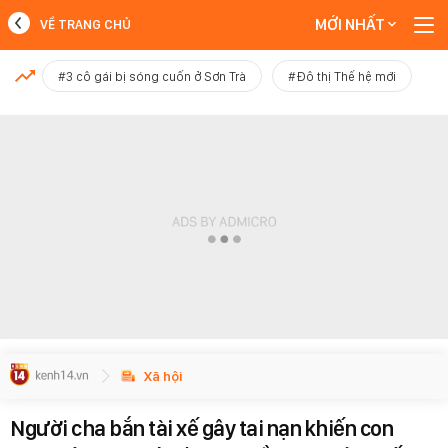
MỚI NHẤT
VỀ TRANG CHỦ
MỚI NHẤT
#3 cô gái bị sóng cuốn ở Sơn Trà
#Đô thị Thế hệ mới
Xem thêm
Xã hội
Người cha bắn tài xế gây tai nạn khiến con