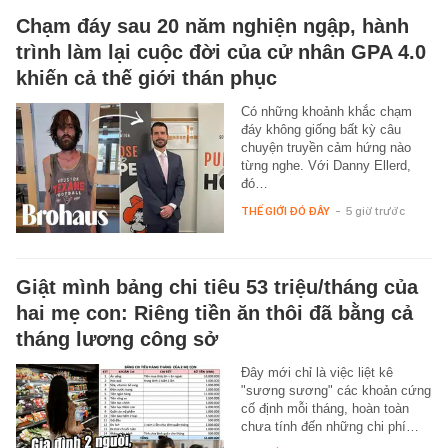
Chạm đáy sau 20 năm nghiện ngập, hành
trình làm lại cuộc đời của cử nhân GPA 4.0
khiến cả thế giới thán phục
Có những khoảnh khắc chạm
đáy không giống bất kỳ câu
chuyện truyền cảm hứng nào
từng nghe. Với Danny Ellerd,
đó…
THẾ GIỚI ĐÓ ĐÂY
-
5 giờ trước
Giật mình bảng chi tiêu 53 triệu/tháng của
hai mẹ con: Riêng tiền ăn thôi đã bằng cả
tháng lương công sở
Đây mới chỉ là việc liệt kê
"sương sương" các khoản cứng
cố định mỗi tháng, hoàn toàn
chưa tính đến những chi phí…