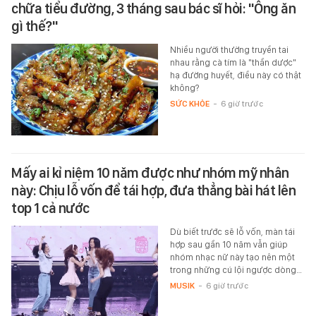
chữa tiểu đường, 3 tháng sau bác sĩ hỏi: "Ông ăn
gì thế?"
Nhiều người thường truyền tai
nhau rằng cà tím là "thần dược"
hạ đường huyết, điều này có thật
không?
SỨC KHỎE
-
6 giờ trước
Mấy ai kỉ niệm 10 năm được như nhóm mỹ nhân
này: Chịu lỗ vốn để tái hợp, đưa thẳng bài hát lên
top 1 cả nước
Dù biết trước sẽ lỗ vốn, màn tái
hợp sau gần 10 năm vẫn giúp
nhóm nhạc nữ này tạo nên một
trong những cú lội ngược dòng…
MUSIK
-
6 giờ trước