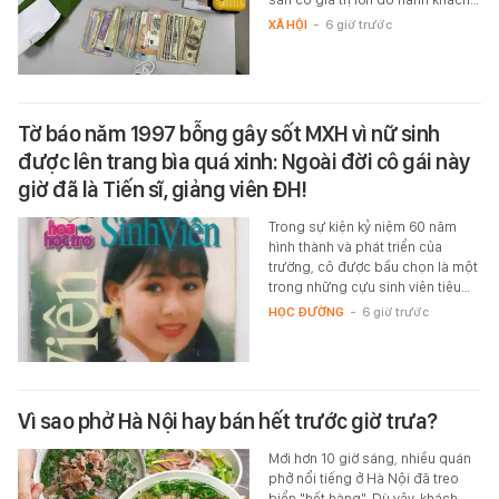
XÃ HỘI
-
6 giờ trước
Tờ báo năm 1997 bỗng gây sốt MXH vì nữ sinh
được lên trang bìa quá xinh: Ngoài đời cô gái này
giờ đã là Tiến sĩ, giảng viên ĐH!
Trong sự kiện kỷ niệm 60 năm
hình thành và phát triển của
trường, cô được bầu chọn là một
trong những cựu sinh viên tiêu…
HỌC ĐƯỜNG
-
6 giờ trước
Vì sao phở Hà Nội hay bán hết trước giờ trưa?
Mới hơn 10 giờ sáng, nhiều quán
phở nổi tiếng ở Hà Nội đã treo
biển "hết hàng". Dù vậy, khách