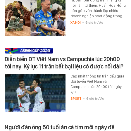
Ngoài hoạt động trên mạng xã
hội, làm từ thiện, Huấn Hoa Hồng
còn góp vốn thành lập nhiều
doanh nghiệp hoạt động trong…
XÃ HỘI
-
6 giờ trước
Diễn biến ĐT Việt Nam vs Campuchia lúc 20h00
tối nay: Kỷ lục 11 trận bất bại liệu có được nối dài?
Cập nhật thông tin trận đấu giữa
đội tuyển Việt Nam và
Campuchia lúc 20h00 tối ngày
7/8.
SPORT
-
6 giờ trước
Người đàn ông 50 tuổi ăn cà tím mỗi ngày để