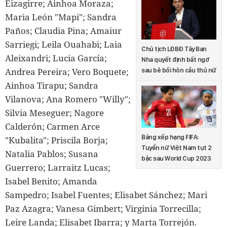
Eizagirre; Ainhoa Moraza;
Maria León "Mapi"; Sandra
Paños; Claudia Pina; Amaiur
Sarriegi; Leila Ouahabi; Laia
Chủ tịch LĐBĐ Tây Ban
Aleixandri; Lucia García;
Nha quyết định bất ngờ
Andrea Pereira; Vero Boquete;
sau bê bối hôn cầu thủ nữ
Ainhoa Tirapu; Sandra
Vilanova; Ana Romero "Willy";
Silvia Meseguer; Nagore
Calderón; Carmen Arce
Bảng xếp hạng FIFA:
"Kubalita"; Priscila Borja;
Tuyển nữ Việt Nam tụt 2
Natalia Pablos; Susana
bậc sau World Cup 2023
Guerrero; Larraitz Lucas;
Isabel Benito; Amanda
Sampedro; Isabel Fuentes; Elisabet Sánchez; Mari
Paz Azagra; Vanesa Gimbert; Virginia Torrecilla;
Leire Landa; Elisabet Ibarra; y Marta Torrejón.