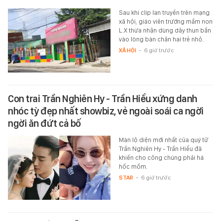
Sau khi clip lan truyền trên mạng
xã hội, giáo viên trường mầm non
L.X thừa nhận dùng dây thun bắn
vào lòng bàn chân hai trẻ nhỏ.
XÃ HỘI
-
6 giờ trước
Con trai Trần Nghiên Hy - Trần Hiểu xứng danh
nhóc tỳ đẹp nhất showbiz, vẻ ngoài soái ca ngời
ngời ăn đứt cả bố
Màn lộ diện mới nhất của quý tử
Trần Nghiên Hy - Trần Hiểu đã
khiến cho công chúng phải há
hốc mồm.
STAR
-
6 giờ trước