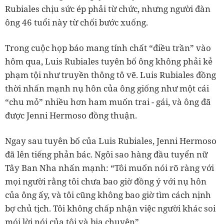
Rubiales chịu sức ép phải từ chức, nhưng người đàn
ông 46 tuổi này từ chối bước xuống.
Trong cuộc họp báo mang tính chất “điều trần” vào
hôm qua, Luis Rubiales tuyên bố ông không phải kẻ
phạm tội như truyền thông tô vẽ. Luis Rubiales đồng
thời nhấn mạnh nụ hôn của ông giống như một cái
“chu mỏ” nhiều hơn ham muốn trai - gái, và ông đã
được Jenni Hermoso đồng thuận.
Ngay sau tuyên bố của Luis Rubiales, Jenni Hermoso
đã lên tiếng phản bác. Ngôi sao hàng đầu tuyển nữ
Tây Ban Nha nhấn mạnh: “Tôi muốn nói rõ ràng với
mọi người rằng tôi chưa bao giờ đồng ý với nụ hôn
của ông ấy, và tôi cũng không bao giờ tìm cách nịnh
bợ chủ tịch. Tôi không chấp nhận việc người khác soi
mói lời nói của tôi và bịa chuyện”.