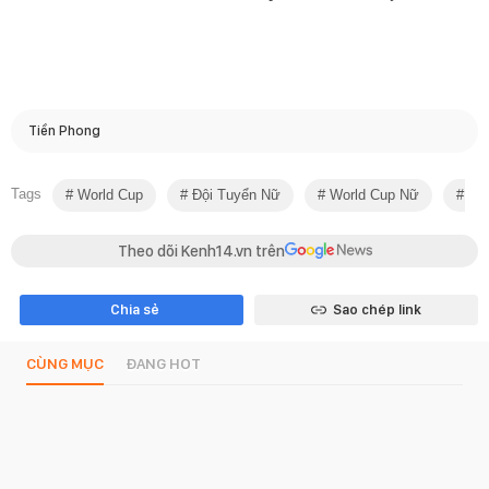
Tiền Phong
Tags
World Cup
Đội Tuyển Nữ
World Cup Nữ
Bón
Theo dõi Kenh14.vn trên
Chia sẻ
Sao chép link
CÙNG MỤC
ĐANG HOT