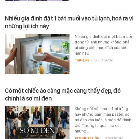
Nhiều gia đình đặt 1 bát muối vào tủ lạnh, hoá ra vì
những lợi ích này
Nhiều gia đình đặt một bát muối
trong tủ lạnh nhưng không phải
ai cũng biết mục đích của việc
làm này.
TEK-LIFE
-
6 giờ trước
Có một chiếc áo càng mặc càng thấy đẹp, đó
chính là sơ mi đen
Không nổi bật như sơ mi trắng
hay những gam màu pastel, sơ
mi đen vẫn luôn là món đồ "kinh
điển" trong tủ quần áo của
những…
XEM MUA LUÔN
-
6 giờ trước