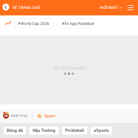
VỀ TRANG CHỦ
MỚI NHẤT
MỚI NHẤT
#World Cup 2026
#Ăn ngủ Pickleball
Xem thêm
Sport
Bóng đá
Hậu Trường
Pickleball
eSports