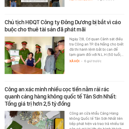
Chủ tịch HĐQT Công ty Đông Dương bị bắt vì cáo
buộc cho thuê tài sản đã phát mãi
Ngày 7/8, Cơ quan Cảnh sát điều
tra Công an TP. Đà Nẵng cho biết
đã thi hành lệnh bắt bị can để
tạm giam đối với N.L.H (50 tuổi,…
XÃ HỘI
-
6 giờ trước
Công an xác minh nhiều cọc tiền nằm rải rác
quanh cảng hàng không quốc tế Tân Sơn Nhất:
Tổng giá trị hơn 2,5 tỷ đồng
Công an cửa khẩu Cảng Hàng
không Quốc tế Tân Sơn Nhất liên
tiếp phát hiện và trao trả nhiều tài
sản có giá trị lớn do hành khách…