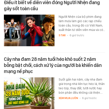
Điều ít biết về diễn viên đóng Người Nhện đang
gây sốt toàn cầu
Người Nhện của bộ phim đang
làm mưa làm gió các rạp chiếu
toàn cầu, trong đó có Việt Nam,
xuất thân từ diễn viên múa và có…
STAR
-
6 giờ trước
Cây nha đam 28 năm tuổi héo khô suốt 2 năm
bỗng bật chồi, cách xử lý của người bà khiến dân
mạng nể phục
Suốt gần hai năm, cây nha đam
già trong nhà liên tục héo lá, thân
teo tóp, thay đất, tưới nước hay
bón phân đều không cải thiện.…
XEM MUA LUÔN
-
6 giờ trước