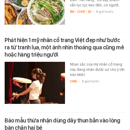
vẫn lục tục kéo đến, có người…
ĂN - CHƠI - ĐI
-
6 giờ trước
Phát hiện 1 mỹ nhân cổ trang Việt đẹp như bước
ra từ tranh lụa, một ánh nhìn thoáng qua cũng mê
hoặc hàng triệu người
Nhan sắc của mỹ nhân cổ trang
này đang nhận được sự chú ý lớn
trên MXH.
CINE
-
6 giờ trước
Bảo mẫu thừa nhận dùng dây thun bắn vào lòng
bàn chân hai bé