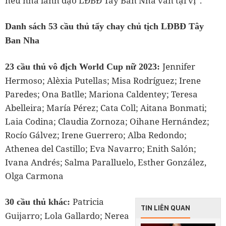
nếu nhà lãnh đạo LĐBĐ Tây Ban Nha vẫn tại vị”.
Danh sách 53 cầu thủ tẩy chay chủ tịch LĐBĐ Tây
Ban Nha
Jennifer
23 cầu thủ vô địch World Cup nữ 2023:
Hermoso; Alèxia Putellas; Misa Rodríguez; Irene
Paredes; Ona Batlle; Mariona Caldentey; Teresa
Abelleira; María Pérez; Cata Coll; Aitana Bonmati;
Laia Codina; Claudia Zornoza; Oihane Hernández;
Rocío Gálvez; Irene Guerrero; Alba Redondo;
Athenea del Castillo; Eva Navarro; Enith Salón;
Ivana Andrés; Salma Paralluelo, Esther González,
Olga Carmona
Patricia
30 cầu thủ khác:
TIN LIÊN QUAN
Guijarro; Lola Gallardo; Nerea