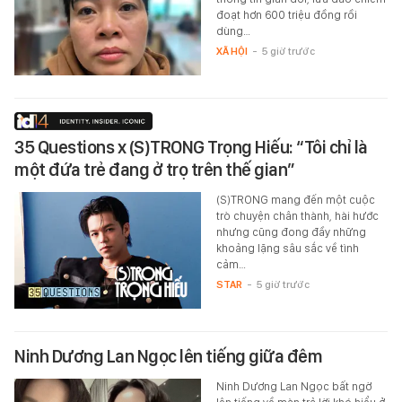
đoạt hơn 600 triệu đồng rồi
dùng…
XÃ HỘI
-
5 giờ trước
35 Questions x (S)TRONG Trọng Hiếu: “Tôi chỉ là
một đứa trẻ đang ở trọ trên thế gian”
(S)TRONG mang đến một cuộc
trò chuyện chân thành, hài hước
nhưng cũng đong đầy những
khoảng lặng sâu sắc về tình
cảm…
STAR
-
5 giờ trước
Ninh Dương Lan Ngọc lên tiếng giữa đêm
Ninh Dương Lan Ngọc bất ngờ