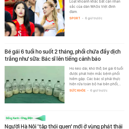
Loạt khoảnh khắc bắt cận nhan
sắc của dàn WAGs Việt đình
đám.
SPORT
-
6 giờ trước
Bé gái 6 tuổi ho suốt 2 tháng, phổi chứa đầy dịch
trắng như sữa: Bác sĩ lên tiếng cảnh báo
Ho kéo dài, khó thở, bé gái 6 tuổi
được phát hiện mắc bệnh phổi
hiếm gặp. Các bác sĩ phải thực
hiện rửa toàn bộ hai bên phổi,…
SỨC KHỎE
-
6 giờ trước
Người Hà Nội 'tập thói quen' mới ở vùng phát thải