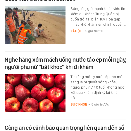
Sóng lớn, gió mạnh khiến việc tìm
kiếm du khách Trung Quốc bị
cuốn trôi tại biển Tuy Hòa gặp
nhiều khó khăn nên chính quyền…
XÃ HỘI
-
5 giờ trước
Nghe hàng xóm mách uống nước táo ép mỗi ngày,
người phụ nữ "bật khóc" khi đi khám
Tin rằng một ly nước ép táo mỗi
sáng là bí quyết sống khỏe,
người phụ nữ 40 tuổi không ngờ
kết quả khám định kỳ lại khiến
cô…
SỨC KHỎE
-
5 giờ trước
Công an có cảnh báo quan trọng liên quan đến sổ