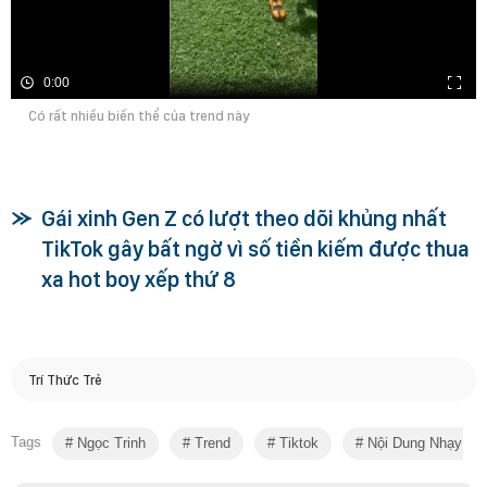
0:00
Có rất nhiều biến thể của trend này
Gái xinh Gen Z có lượt theo dõi khủng nhất
TikTok gây bất ngờ vì số tiền kiếm được thua
xa hot boy xếp thứ 8
Trí Thức Trẻ
Tags
Ngọc Trinh
Trend
Tiktok
Nội Dung Nhạy C