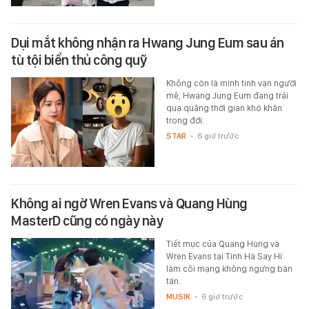
Dụi mắt không nhận ra Hwang Jung Eum sau án
tù tội biển thủ công quỹ
Không còn là minh tinh vạn người
mê, Hwang Jung Eum đang trải
qua quãng thời gian khó khăn
trong đời.
STAR
-
6 giờ trước
Không ai ngờ Wren Evans và Quang Hùng
MasterD cũng có ngày này
Tiết mục của Quang Hùng và
Wren Evans tại Tinh Hà Say Hi
làm cõi mạng không ngừng bàn
tán.
MUSIK
-
6 giờ trước