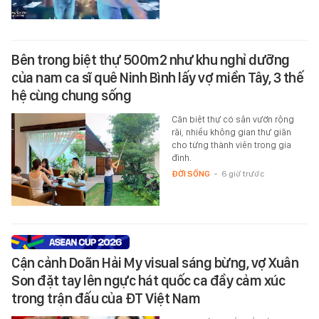
Bên trong biệt thự 500m2 như khu nghỉ dưỡng
của nam ca sĩ quê Ninh Bình lấy vợ miền Tây, 3 thế
hệ cùng chung sống
Căn biệt thự có sân vườn rộng
rãi, nhiều không gian thư giãn
cho từng thành viên trong gia
đình.
ĐỜI SỐNG
-
6 giờ trước
Cận cảnh Doãn Hải My visual sáng bừng, vợ Xuân
Son đặt tay lên ngực hát quốc ca đầy cảm xúc
trong trận đấu của ĐT Việt Nam