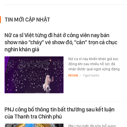
TIN MỚI CẬP NHẬT
Nữ ca sĩ Việt từng đi hát ở công viên nay bán
show nào “cháy” vé show đó, “cân” trọn cả chục
nghìn khán giả
Nữ ca sĩ này khiến khán giả xúc
động khi sau nhiều nỗ lực đã
nhận được quả ngọt xứng đáng.
MUSIK
-
7 giờ trước
PNJ công bố thông tin bất thường sau kết luận
của Thanh tra Chính phủ
PNJ cho biết đã nộp bổ sung