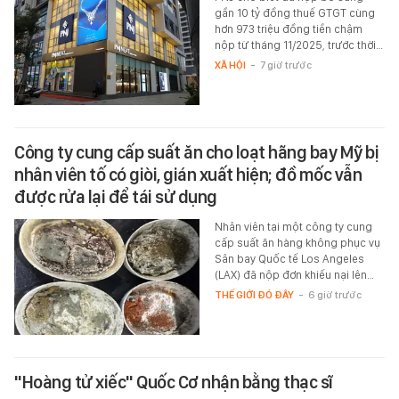
gần 10 tỷ đồng thuế GTGT cùng
hơn 973 triệu đồng tiền chậm
nộp từ tháng 11/2025, trước thời…
XÃ HỘI
-
7 giờ trước
Công ty cung cấp suất ăn cho loạt hãng bay Mỹ bị
nhân viên tố có giòi, gián xuất hiện; đồ mốc vẫn
được rửa lại để tái sử dụng
Nhân viên tại một công ty cung
cấp suất ăn hàng không phục vụ
Sân bay Quốc tế Los Angeles
(LAX) đã nộp đơn khiếu nại lên…
THẾ GIỚI ĐÓ ĐÂY
-
6 giờ trước
"Hoàng tử xiếc" Quốc Cơ nhận bằng thạc sĩ