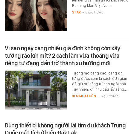
lên tiếng về màn trả lời khó hiểu ở
Running Man Việt Nam.
STAR
-
5 giờ trước
Vì sao ngày càng nhiều gia đình không còn xây
tường rào kín mít? 2 cách làm vừa thoáng vừa
riêng tư đang dần trở thành xu hướng mới
Tường rào càng cao, càng kín
từng được xem là cách đơn giản
để giữ sự riêng tư cho ngôi nhà.
Tuy nhiên, khi nhu cầu lấy sáng,…
XEM MUA LUÔN
-
5 giờ trước
Dùng thiết bị không người lái tìm du khách Trung
Quốc mất tích ở biển Đắk Lắk