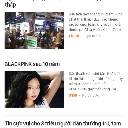
thấp
Sau hơn một tháng thí điểm vùng
phát thải thấp (LEZ) vào khung
giờ tối cuối tuần, khu vực thí điểm
thuộc phường Hoàn Kiếm đã có…
XÃ HỘI
-
6 giờ trước
BLACKPINK sau 10 năm
Các thành viên viết tâm thư, gửi
lời xin lỗi khán giả khi kế hoạch kỷ
niệm 10 năm ra mắt của
BLACKPINK gây thất vọng. Cả…
STAR
-
6 giờ trước
Tin cực vui cho 3 triệu người dân thường trú, tạm