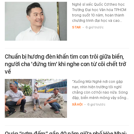
Nghệ sĩ xiếc Quốc Cơ theo học
Trường Đại học Văn hóa TPHCM
trong suốt 10 năm, hoàn thành
chương trình đại học và cao…
STAR
-
6 giờ trước
Chuẩn bị hương đèn khấn tìm con trôi giữa biển,
người cha 'đứng tim' khi nghe con từ cõi chết trở
về
"Xuống Mũi Nghê nơi con gặp
nạn, nhìn hiện trường tôi nghĩ
chẳng còn cơ hội nào nữa. Sóng
đập, biển mênh mông vậy sống…
XÃ HỘI
-
6 giờ trước
Quán “cơm đếm” gần 40 năm giữa phố Hòe Nhai: