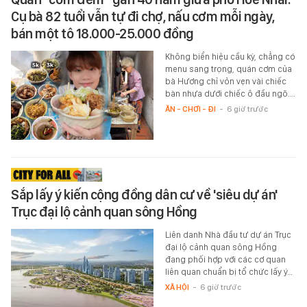
Cụ bà 82 tuổi vẫn tự đi chợ, nấu cơm mỗi ngày,
bán một tô 18.000-25.000 đồng
Không biển hiệu cầu kỳ, chẳng có
menu sang trọng, quán cơm của
bà Hương chỉ vỏn vẹn vài chiếc
bàn nhựa dưới chiếc ô đầu ngõ.…
ĂN - CHƠI - ĐI
-
6 giờ trước
Sắp lấy ý kiến cộng đồng dân cư về 'siêu dự án'
Trục đại lộ cảnh quan sông Hồng
Liên danh Nhà đầu tư dự án Trục
đại lộ cảnh quan sông Hồng
đang phối hợp với các cơ quan
liên quan chuẩn bị tổ chức lấy ý…
XÃ HỘI
-
6 giờ trước