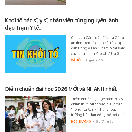
Khởi tố bác sĩ, y sĩ, nhân viên cùng nguyên lãnh
đạo Trạm Y tế...
Cơ quan Cảnh sát điều tra Công
an tỉnh Đắk Lắk đã khởi tố 7 bị
can trong vụ án “Tham ô tài sản”
xảy ra tại Trạm Y tế phường 8,…
XÃ HỘI
-
6 giờ trước
Điểm chuẩn đại học 2026 MỚI và NHANH nhất
Điểm chuẩn đại học năm 2026
chính thức bước vào giai đoạn
"nóng" từ 9/8 khi hàng loạt
trường bắt đầu công bố kết quả…
HỌC ĐƯỜNG
-
6 giờ trước