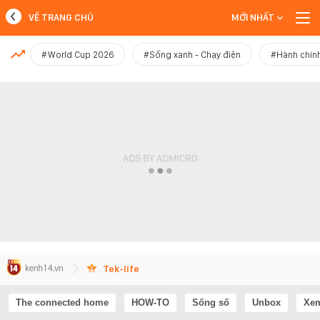
VỀ TRANG CHỦ
MỚI NHẤT
MỚI NHẤT
#World Cup 2026
#Sống xanh - Chạy điện
#Hành chính
Xem thêm
Tek-life
The connected home
HOW-TO
Sống số
Unbox
Xem