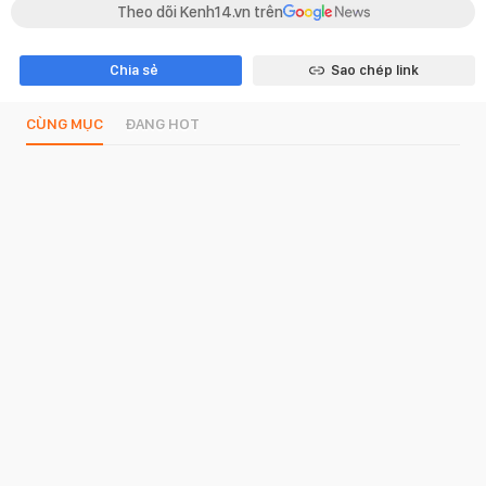
Theo dõi Kenh14.vn trên
Chia sẻ
Sao chép link
CÙNG MỤC
ĐANG HOT