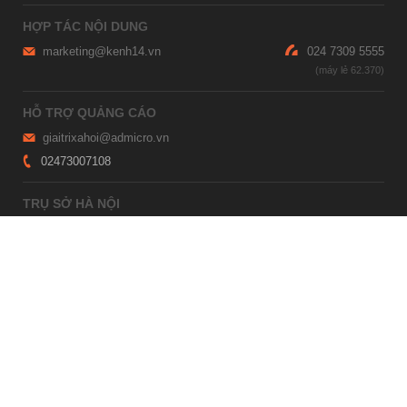
HỢP TÁC NỘI DUNG
marketing@kenh14.vn
024 7309 5555
HỖ TRỢ QUẢNG CÁO
giaitrixahoi@admicro.vn
02473007108
TRỤ SỞ HÀ NỘI
Tầng 21, Tòa nhà Center Building, Hapulico Complex, Số 01, phố
Nguyễn Huy Tưởng, phường Thanh Xuân, thành phố Hà Nội
TRỤ SỞ TP.HỒ CHÍ MINH
Tầng 4, Tòa nhà 123, số 127 Võ Văn Tần, Phường Xuân Hòa, TPHCM
Giấy phép thiết lập trang thông tin điện tử tổng hợp trên mạng số
2215/GP-TTĐT do Sở Thông tin và Truyền thông Hà Nội cấp ngày 10
tháng 4 năm 2019