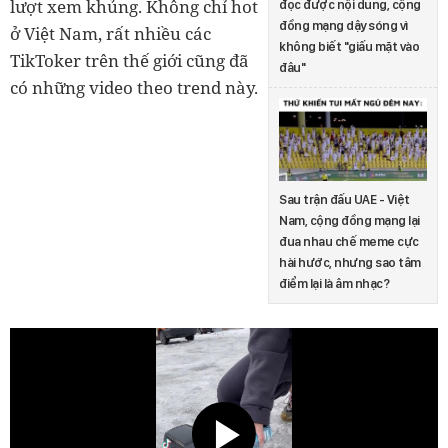
lượt xem khủng. Không chỉ hot
đọc được nội dung, cộng
đồng mạng dậy sóng vì
ở Việt Nam, rất nhiều các
không biết "giấu mặt vào
TikToker trên thế giới cũng đã
đâu"
có những video theo trend này.
Sau trận đấu UAE - Việt
Nam, cộng đồng mạng lại
đua nhau chế meme cực
hài hước, nhưng sao tâm
điểm lại là âm nhạc?