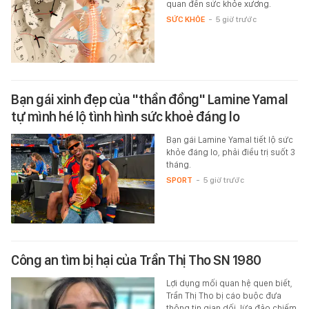
quan đến sức khỏe xương.
SỨC KHỎE
-
5 giờ trước
Bạn gái xinh đẹp của "thần đồng" Lamine Yamal
tự mình hé lộ tình hình sức khoẻ đáng lo
Bạn gái Lamine Yamal tiết lộ sức
khỏe đáng lo, phải điều trị suốt 3
tháng.
SPORT
-
5 giờ trước
Công an tìm bị hại của Trần Thị Tho SN 1980
Lợi dụng mối quan hệ quen biết,
Trần Thị Tho bị cáo buộc đưa
thông tin gian dối, lừa đảo chiếm