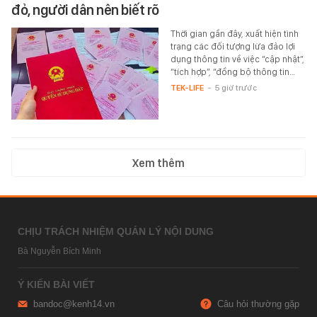
đỏ, người dân nên biết rõ
Thời gian gần đây, xuất hiện tình
trạng các đối tượng lừa đảo lợi
dụng thông tin về việc “cập nhật”,
“tích hợp”, “đồng bộ thông tin…
TEK-LIFE
-
5 giờ trước
Xem thêm
CHỊU TRÁCH NHIỆM QUẢN LÝ NỘI DUNG
Bà Nguyễn Bích Minh
Ý KIẾN BÀI VIẾT
bandoc@kenh14.vn
Câu hỏi thường gặp