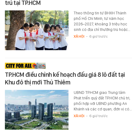
trú tại TP.HCM
Theo thông tin từ BHXH Thành
phố Hồ Chí Minh, từ năm học
2026–2027, khoảng 3 triệu học
sinh có địa chỉ thường trú hoặc…
XÃ HỘI
-
6 giờ trước
TP.HCM điều chỉnh kế hoạch đấu giá 8 lô đất tại
Khu đô thị mới Thủ Thiêm
UBND TP.HCM giao Trung tâm
Phát triển quỹ đất TP.HCM chủ trì,
phối hợp với UBND phường An
Khánh và các cơ quan, đơn vị có…
XÃ HỘI
-
6 giờ trước