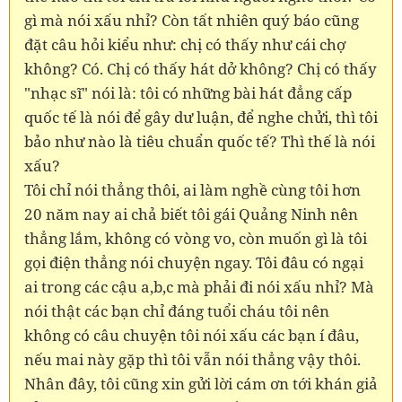
gì mà nói xấu nhỉ? Còn tất nhiên quý báo cũng
đặt câu hỏi kiểu như: chị có thấy như cái chợ
không? Có. Chị có thấy hát dở không? Chị có thấy
"nhạc sĩ" nói là: tôi có những bài hát đẳng cấp
quốc tế là nói để gây dư luận, để nghe chửi, thì tôi
bảo như nào là tiêu chuẩn quốc tế? Thì thế là nói
xấu?
Tôi chỉ nói thẳng thôi, ai làm nghề cùng tôi hơn
20 năm nay ai chả biết tôi gái Quảng Ninh nên
thẳng lắm, không có vòng vo, còn muốn gì là tôi
gọi điện thẳng nói chuyện ngay. Tôi đâu có ngại
ai trong các cậu a,b,c mà phải đi nói xấu nhỉ? Mà
nói thật các bạn chỉ đáng tuổi cháu tôi nên
không có câu chuyện tôi nói xấu các bạn í đâu,
nếu mai này gặp thì tôi vẫn nói thẳng vậy thôi.
Nhân đây, tôi cũng xin gửi lời cám ơn tới khán giả