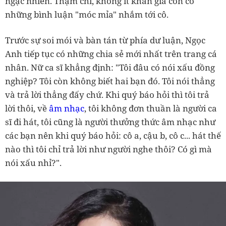
ngạc nhiên. Thậm chí, không ít khán giả còn có
những bình luận "móc mỉa" nhắm tới cô.
Trước sự soi mói và bàn tán từ phía dư luận, Ngọc
Anh tiếp tục có những chia sẻ mới nhất trên trang cá
nhân. Nữ ca sĩ khẳng định: "
Tôi đâu có nói xấu đồng
nghiệp? Tôi còn không biết hai bạn đó. Tôi nói thẳng
và trả lời thẳng đấy chứ. Khi quý báo hỏi thì tôi trả
lời thôi, về
âm nhạc
, tôi không đơn thuần là người ca
sĩ đi hát, tôi cũng là người thưởng thức âm nhạc như
các bạn nên khi quý báo hỏi: cô a, cậu b, cô c... hát thế
nào thì tôi chỉ trả lời như người nghe thôi? Có gì mà
nói xấu nhỉ?".