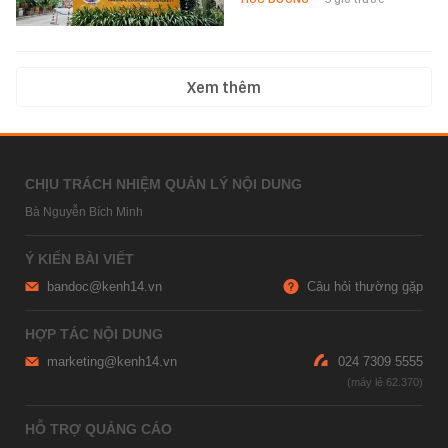
Xem thêm
CHỊU TRÁCH NHIỆM QUẢN LÝ NỘI DUNG
Bà Nguyễn Bích Minh
Ý KIẾN BÀI VIẾT
bandoc@kenh14.vn
Câu hỏi thường gặp
HỢP TÁC NỘI DUNG
marketing@kenh14.vn
024 7309 5555
HỖ TRỢ QUẢNG CÁO