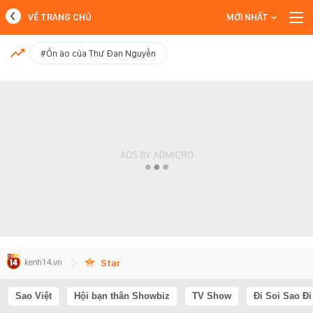
VỀ TRANG CHỦ
MỚI NHẤT
MỚI NHẤT
#Ồn ào của Thư Đan Nguyễn
Xem thêm
Star
Sao Việt
Hội bạn thân Showbiz
TV Show
Đi Soi Sao Đi