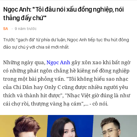
Ngọc Anh: "Tôi đâu nói xấu đồng nghiệp, nói
thẳng đấy chứ"
SA
9 năm trước
Trước "gạch đá" từ phía dư luận, Ngọc Anh tiếp tục thu hút đông
đảo sự chú ý với chia sẻ mới nhất.
Những ngày qua,
Ngọc Anh
gây xôn xao khi bất ngờ
có những phát ngôn chẳng hề kiêng nể đồng nghiệp
trong một bài phỏng vấn.
"Tôi không hiểu sao nhạc
của Chi Dân hay Only C cũng được nhiều người yêu
thích và thành hit được", "Nhạc Việt giờ đúng là như
cái chợ rồi, thượng vàng hạ cám",... - cô nói.