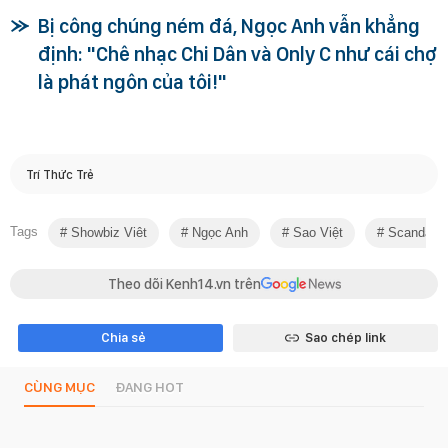
Bị công chúng ném đá, Ngọc Anh vẫn khẳng
định: "Chê nhạc Chi Dân và Only C như cái chợ
là phát ngôn của tôi!"
Trí Thức Trẻ
Tags
Showbiz Viêt
Ngọc Anh
Sao Việt
Scandal
Theo dõi Kenh14.vn trên
Chia sẻ
Sao chép link
CÙNG MỤC
ĐANG HOT