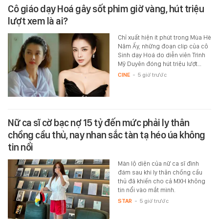
Cô giáo dạy Hoá gây sốt phim giờ vàng, hút triệu
lượt xem là ai?
Chỉ xuất hiện ít phút trong Mùa Hè
Năm Ấy, những đoạn clip của cô
Sinh dạy Hoá do diễn viên Trình
Mỹ Duyên đóng hút triệu lượt…
CINE
-
5 giờ trước
Nữ ca sĩ cờ bạc nợ 15 tỷ đến mức phải ly thân
chồng cầu thủ, nay nhan sắc tàn tạ héo úa không
tin nổi
Màn lộ diện của nữ ca sĩ đình
đám sau khi ly thân chồng cầu
thủ đã khiến cho cả MXH không
tin nổi vào mắt mình.
STAR
-
5 giờ trước