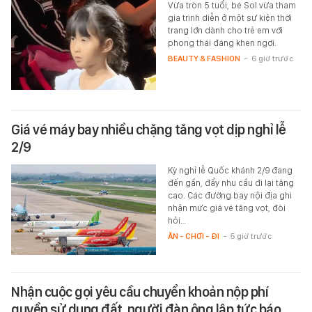
Vừa tròn 5 tuổi, bé Sol vừa tham
gia trình diễn ở một sự kiện thời
trang lớn dành cho trẻ em với
phong thái đáng khen ngợi.
BEAUTY & FASHION
-
6 giờ trước
Giá vé máy bay nhiều chặng tăng vọt dịp nghỉ lễ
2/9
Kỳ nghỉ lễ Quốc khánh 2/9 đang
đến gần, đẩy nhu cầu đi lại tăng
cao. Các đường bay nội địa ghi
nhận mức giá vé tăng vọt, đòi
hỏi…
ĂN - CHƠI - ĐI
-
5 giờ trước
Nhận cuộc gọi yêu cầu chuyển khoản nộp phí
quyền sử dụng đất, người đàn ông lập tức báo