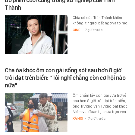
Thành
Chia sẻ của Trấn Thành khiến
không ít người bất ngờ và tò mò.
CINE
-
7 giờ trước
Cha òa khóc ôm con gái sống sót sau hơn 8 giờ
trôi dạt trên biển: "Tôi nghĩ chẳng còn cơ hội nào
nữa"
Ôm chầm lấy con gái vừa trở về
sau hơn 8 giờ trôi dạt trên biển,
ông Trương Văn Tường bật khóc.
Niềm vui đoàn tụ chưa trọn vẹn…
XÃ HỘI
-
7 giờ trước