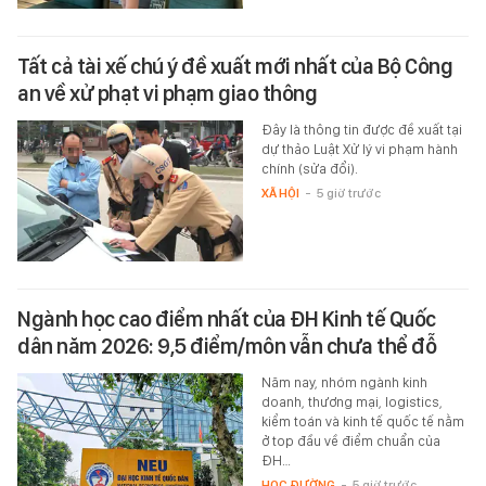
Tất cả tài xế chú ý đề xuất mới nhất của Bộ Công
an về xử phạt vi phạm giao thông
Đây là thông tin được đề xuất tại
dự thảo Luật Xử lý vi phạm hành
chính (sửa đổi).
XÃ HỘI
-
5 giờ trước
Ngành học cao điểm nhất của ĐH Kinh tế Quốc
dân năm 2026: 9,5 điểm/môn vẫn chưa thể đỗ
Năm nay, nhóm ngành kinh
doanh, thương mại, logistics,
kiểm toán và kinh tế quốc tế nằm
ở top đầu về điểm chuẩn của
ĐH…
HỌC ĐƯỜNG
-
5 giờ trước