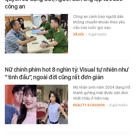
công an
Công an cảnh báo người dân
không chuyển khoản theo yêu
cầu của cuộc gọi sau.
XÃ HỘI
-
5 giờ trước
Nữ chính phim hot 8 nghìn tỷ: Visual tự nhiên như
"tình đầu", ngoài đời cũng rất đơn giản
Mỹ nhân sinh năm 2004 đang trở
thành gương mặt được săn đón
nhất châu Á hiện nay.
BEAUTY & FASHION
-
5 giờ trước