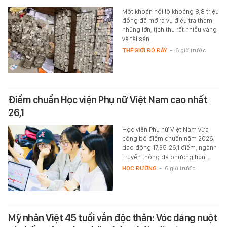
Một khoản hối lộ khoảng 8,8 triệu
đồng đã mở ra vụ điều tra tham
nhũng lớn, tịch thu rất nhiều vàng
và tài sản.
THẾ GIỚI ĐÓ ĐÂY
-
6 giờ trước
Điểm chuẩn Học viện Phụ nữ Việt Nam cao nhất
26,1
Học viện Phụ nữ Việt Nam vừa
công bố điểm chuẩn năm 2026,
dao động 17,35-26,1 điểm, ngành
Truyền thông đa phương tiện…
HỌC ĐƯỜNG
-
6 giờ trước
Mỹ nhân Việt 45 tuổi vẫn độc thân: Vóc dáng nuột