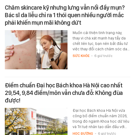
Chăm skincare kỹ nhưng lưng vẫn nổi đầy mụn?
Bác sĩ da liễu chỉ ra 1 thói quen nhiều người mắc
phải khiến mụn mãi không dứt
Muốn cải thiện tình trạng này,
thay vì chà xát mạnh hay tẩy da
chết liên tục, bạn nên bắt đầu từ
việc thay đổi cách chăm sóc da…
SỨC KHỎE
-
6 giờ trước
Điểm chuẩn Đại học Bách khoa Hà Nội cao nhất
29,54, 9,84 điểm/môn vẫn chưa đỗ: Không đùa
được!
Đại học Bách khoa Hà Nội vừa
công bố điểm chuẩn năm 2026,
trong đó ngành Khoa học dữ liệu
và Trí tuệ nhân tạo dẫn đầu với…
HỌC ĐƯỜNG
-
6 giờ trước