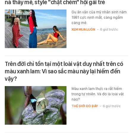
nà thấy mê, style "chặt chém" hội gái trẻ
Gu ăn vận của mỹ nhân sinh năm
1981 cực nịnh mắt, càng ngắm
càng mê.
XEM MUA LUÔN
-
6 giờ trước
Trên đời chỉ tồn tại một loài vật duy nhất trên có
màu xanh lam: Vì sao sắc màu này lại hiếm đến
vậy?
Màu xanh lam thực ra rất hiếm
trong tự nhiên. Và đó là loài vật
nào?
THẾ GIỚI ĐÓ ĐÂY
-
6 giờ trước