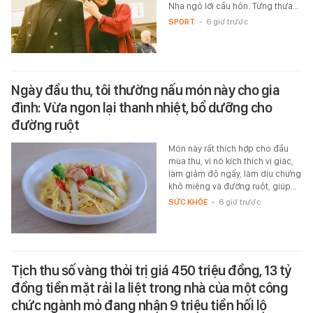
Nha ngỏ lời cầu hôn. Từng thừa…
SPORT
-
6 giờ trước
Ngày đầu thu, tôi thường nấu món này cho gia
đình: Vừa ngon lại thanh nhiệt, bổ dưỡng cho
đường ruột
Món này rất thích hợp cho đầu
mùa thu, vì nó kích thích vị giác,
làm giảm độ ngấy, làm dịu chứng
khô miệng và đường ruột, giúp…
SỨC KHỎE
-
6 giờ trước
Tịch thu số vàng thỏi trị giá 450 triệu đồng, 13 tỷ
đồng tiền mặt rải la liệt trong nhà của một công
chức ngành mỏ đang nhận 9 triệu tiền hối lộ