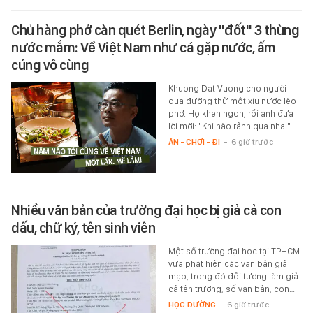
Chủ hàng phở càn quét Berlin, ngày "đốt" 3 thùng
nước mắm: Về Việt Nam như cá gặp nước, ấm
cúng vô cùng
Khuong Dat Vuong cho người
qua đường thử một xíu nước lèo
phở. Họ khen ngon, rồi anh đưa
lời mời: "Khi nào rảnh qua nha!"
ĂN - CHƠI - ĐI
-
6 giờ trước
Nhiều văn bản của trường đại học bị giả cả con
dấu, chữ ký, tên sinh viên
Một số trường đại học tại TPHCM
vừa phát hiện các văn bản giả
mạo, trong đó đối tượng làm giả
cả tên trường, số văn bản, con…
HỌC ĐƯỜNG
-
6 giờ trước