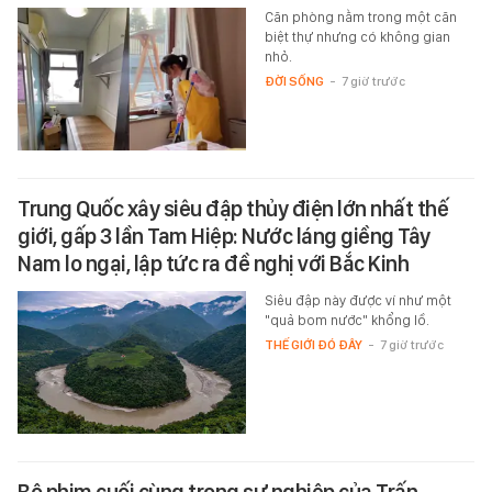
Căn phòng nằm trong một căn
biệt thự nhưng có không gian
nhỏ.
ĐỜI SỐNG
-
7 giờ trước
Trung Quốc xây siêu đập thủy điện lớn nhất thế
giới, gấp 3 lần Tam Hiệp: Nước láng giềng Tây
Nam lo ngại, lập tức ra đề nghị với Bắc Kinh
Siêu đập này được ví như một
"quả bom nước" khổng lồ.
THẾ GIỚI ĐÓ ĐÂY
-
7 giờ trước
Bộ phim cuối cùng trong sự nghiệp của Trấn