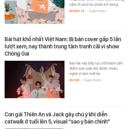
nằm ở cách họ phân bổ dòng…
MONEY.14
-
6 giờ trước
Bài hát khổ nhất Việt Nam: Bị bản cover gấp 5 lần
lượt xem, nay thành trung tâm tranh cãi vì show
Chông Gai
Bài hát này tiếp tục trở thành tâm
điểm bàn luận khi được nhiều
nghệ sĩ làm mới lại.
MUSIK
-
6 giờ trước
Con gái Thiên An và Jack gây chú ý khi diễn
catwalk ở tuổi lên 5, visual "sao y bản chính"